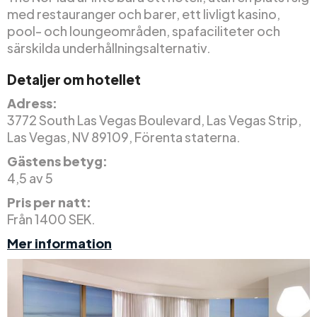
med restauranger och barer, ett livligt kasino,
pool- och loungeområden, spafaciliteter och
särskilda underhållningsalternativ.
Detaljer om hotellet
Adress:
3772 South Las Vegas Boulevard, Las Vegas Strip,
Las Vegas, NV 89109, Förenta staterna.
Gästens betyg:
4,5 av 5
Pris per natt:
Från 1400 SEK.
Mer information