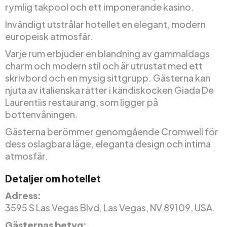
rymlig takpool och ett imponerande kasino.
Invändigt utstrålar hotellet en elegant, modern
europeisk atmosfär.
Varje rum erbjuder en blandning av gammaldags
charm och modern stil och är utrustat med ett
skrivbord och en mysig sittgrupp. Gästerna kan
njuta av italienska rätter i kändiskocken Giada De
Laurentiis restaurang, som ligger på
bottenvåningen.
Gästerna berömmer genomgående Cromwell för
dess oslagbara läge, eleganta design och intima
atmosfär.
Detaljer om hotellet
Adress:
3595 S Las Vegas Blvd, Las Vegas, NV 89109, USA.
Gästernas betyg: