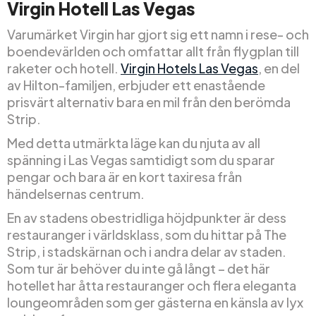
Virgin Hotell Las Vegas
Varumärket Virgin har gjort sig ett namn i rese- och
boendevärlden och omfattar allt från flygplan till
raketer och hotell.
Virgin Hotels Las Vegas
, en del
av Hilton-familjen, erbjuder ett enastående
prisvärt alternativ bara en mil från den berömda
Strip.
Med detta utmärkta läge kan du njuta av all
spänning i Las Vegas samtidigt som du sparar
pengar och bara är en kort taxiresa från
händelsernas centrum.
En av stadens obestridliga höjdpunkter är dess
restauranger i världsklass, som du hittar på The
Strip, i stadskärnan och i andra delar av staden.
Som tur är behöver du inte gå långt – det här
hotellet har åtta restauranger och flera eleganta
loungeområden som ger gästerna en känsla av lyx