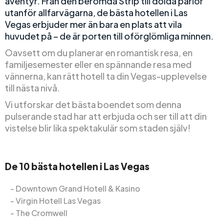
äventyr. Från den berömda Strip till dolda pärlor
utanför allfarvägarna, de bästa hotellen i Las
Vegas erbjuder mer än bara en plats att vila
huvudet på – de är porten till oförglömliga minnen.
Oavsett om du planerar en romantisk resa, en
familjesemester eller en spännande resa med
vännerna, kan rätt hotell ta din Vegas-upplevelse
till nästa nivå.
Vi utforskar det bästa boendet som denna
pulserande stad har att erbjuda och ser till att din
vistelse blir lika spektakulär som staden själv!
De 10 bästa hotellen i Las Vegas
Downtown Grand Hotell & Kasino
Virgin Hotell Las Vegas
The Cromwell