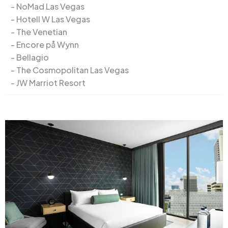
NoMad Las Vegas
Hotell W Las Vegas
The Venetian
Encore på Wynn
Bellagio
The Cosmopolitan Las Vegas
JW Marriot Resort