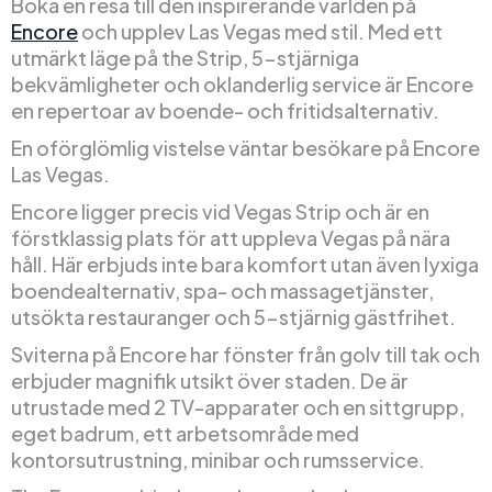
Boka en resa till den inspirerande världen på
Encore
och upplev Las Vegas med stil. Med ett
utmärkt läge på the Strip, 5-stjärniga
bekvämligheter och oklanderlig service är Encore
en repertoar av boende- och fritidsalternativ.
En oförglömlig vistelse väntar besökare på Encore
Las Vegas.
Encore ligger precis vid Vegas Strip och är en
förstklassig plats för att uppleva Vegas på nära
håll. Här erbjuds inte bara komfort utan även lyxiga
boendealternativ, spa- och massagetjänster,
utsökta restauranger och 5-stjärnig gästfrihet.
Sviterna på Encore har fönster från golv till tak och
erbjuder magnifik utsikt över staden. De är
utrustade med 2 TV-apparater och en sittgrupp,
eget badrum, ett arbetsområde med
kontorsutrustning, minibar och rumsservice.