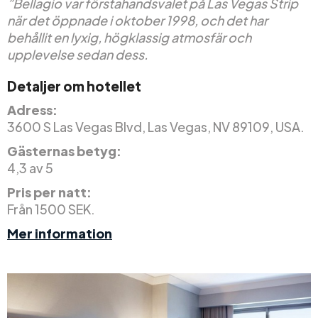
”Bellagio var förstahandsvalet på Las Vegas Strip
när det öppnade i oktober 1998, och det har
behållit en lyxig, högklassig atmosfär och
upplevelse sedan dess.
Detaljer om hotellet
Adress:
3600 S Las Vegas Blvd, Las Vegas, NV 89109, USA.
Gästernas betyg:
4,3 av 5
Pris per natt:
Från 1500 SEK.
Mer information