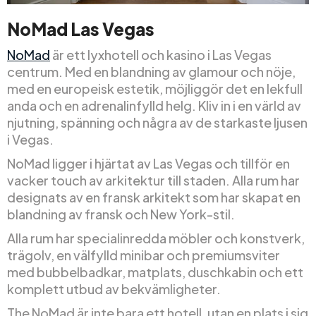
NoMad Las Vegas
NoMad
är ett lyxhotell och kasino i Las Vegas
centrum. Med en blandning av glamour och nöje,
med en europeisk estetik, möjliggör det en lekfull
anda och en adrenalinfylld helg. Kliv in i en värld av
njutning, spänning och några av de starkaste ljusen
i Vegas.
NoMad ligger i hjärtat av Las Vegas och tillför en
vacker touch av arkitektur till staden. Alla rum har
designats av en fransk arkitekt som har skapat en
blandning av fransk och New York-stil.
Alla rum har specialinredda möbler och konstverk,
trägolv, en välfylld minibar och premiumsviter
med bubbelbadkar, matplats, duschkabin och ett
komplett utbud av bekvämligheter.
The NoMad är inte bara ett hotell, utan en plats i sig