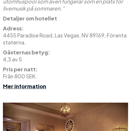
utomhuspool som även fungerar som en plats för
livemusik på sommaren.”
Detaljer om hotellet
Adress:
4455 Paradise Road, Las Vegas, NV 89169, Förenta
staterna.
Gästernas betyg:
4,3 av 5
Pris per natt:
Från 800 SEK.
Mer information