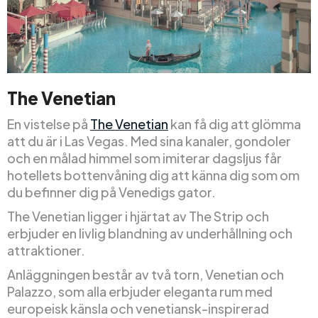
The Venetian
En vistelse på
The Venetian
kan få dig att glömma
att du är i Las Vegas. Med sina kanaler, gondoler
och en målad himmel som imiterar dagsljus får
hotellets bottenvåning dig att känna dig som om
du befinner dig på Venedigs gator.
The Venetian ligger i hjärtat av The Strip och
erbjuder en livlig blandning av underhållning och
attraktioner.
Anläggningen består av två torn, Venetian och
Palazzo, som alla erbjuder eleganta rum med
europeisk känsla och venetiansk-inspirerad