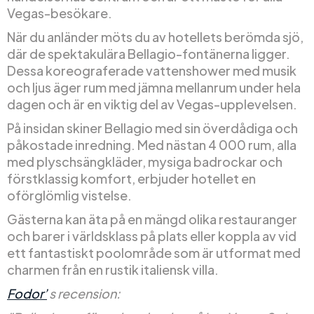
Vegas-besökare.
När du anländer möts du av hotellets berömda sjö,
där de spektakulära Bellagio-fontänerna ligger.
Dessa koreograferade vattenshower med musik
och ljus äger rum med jämna mellanrum under hela
dagen och är en viktig del av Vegas-upplevelsen.
På insidan skiner Bellagio med sin överdådiga och
påkostade inredning. Med nästan 4 000 rum, alla
med plyschsängkläder, mysiga badrockar och
förstklassig komfort, erbjuder hotellet en
oförglömlig vistelse.
Gästerna kan äta på en mängd olika restauranger
och barer i världsklass på plats eller koppla av vid
ett fantastiskt poolområde som är utformat med
charmen från en rustik italiensk villa.
Fodor’
s recension: