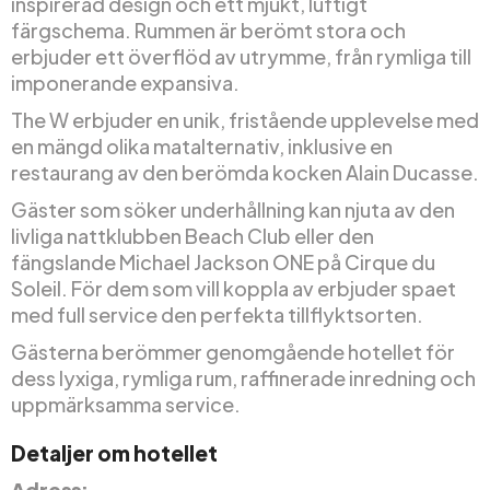
inspirerad design och ett mjukt, luftigt
färgschema. Rummen är berömt stora och
erbjuder ett överflöd av utrymme, från rymliga till
imponerande expansiva.
The W erbjuder en unik, fristående upplevelse med
en mängd olika matalternativ, inklusive en
restaurang av den berömda kocken Alain Ducasse.
Gäster som söker underhållning kan njuta av den
livliga nattklubben Beach Club eller den
fängslande Michael Jackson ONE på Cirque du
Soleil. För dem som vill koppla av erbjuder spaet
med full service den perfekta tillflyktsorten.
Gästerna berömmer genomgående hotellet för
dess lyxiga, rymliga rum, raffinerade inredning och
uppmärksamma service.
Detaljer om hotellet
Adress: