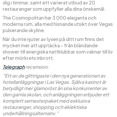
dig i timmar, samt ett varierat utbud av 20
restauranger som uppfyller alla dina önskemål.
The Cosmopolitan har 3 000 eleganta och
moderna rum, alla med hisnande utsikt över Vegas
pulserande skyline.
När du inte njuter av lyxen på ditt rum finns det
mycket mer att upptäcka – från bländande
shower till energiska nattklubbar som vaknar till liv
efter mörkrets inbrott.
Telegraph
recension:
”Ett av de glittrigaste i den nya generationen av
hotellanläggningar i Las Vegas. Själva kasinot är
betydligt mer glamoröst än sina konkurrenter av
den gamla skolan, och anläggningen erbjuder ett
komplett semesterpaket med exklusiva
restauranger, shopping och eklektiska
underhållningsalternativ.”