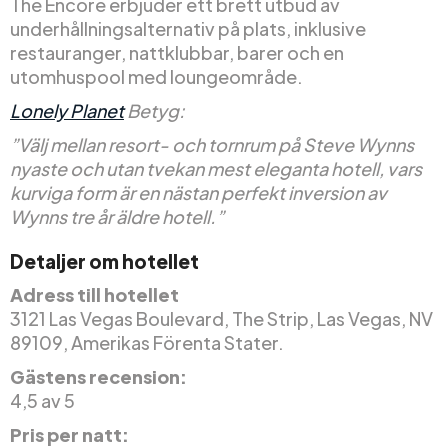
The Encore erbjuder ett brett utbud av
underhållningsalternativ på plats, inklusive
restauranger, nattklubbar, barer och en
utomhuspool med loungeområde.
Lonely Planet
Betyg:
”Välj mellan resort- och tornrum på Steve Wynns
nyaste och utan tvekan mest eleganta hotell, vars
kurviga form är en nästan perfekt inversion av
Wynns tre år äldre hotell.”
Detaljer om hotellet
Adress till hotellet
3121 Las Vegas Boulevard, The Strip, Las Vegas, NV
89109, Amerikas Förenta Stater.
Gästens recension:
4,5 av 5
Pris per natt: