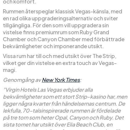
och komfort.
Rummen återspeglar klassisk Vegas-känsla, med
en rad olika uppgraderingsalternativ och sviter
tillgängliga. För den som vill uppgradera sin
vistelse finns premiumrum som Ruby Grand
Chamber och Canyon Chamber med förbättrade
bekvämligheter och imponerande utsikt.
Vissa rum har till och med utsikt över The Strip,
vilket ger din vistelse en extra touch av Vegas-
magi.
Genomgång av
New York Times
:
”Virgin Hotels Las Vegas erbjuder alla
bekvämligheter som ett stort Strip-kasino har, men
ligger några kvarter från händelsernas centrum. De
lekfulla, 70-talsinspirerade rummen är fördelade
på tre torn som heter Opal, Canyon och Ruby. Det
sista tornet har utsikt över Elia Beach Club, en