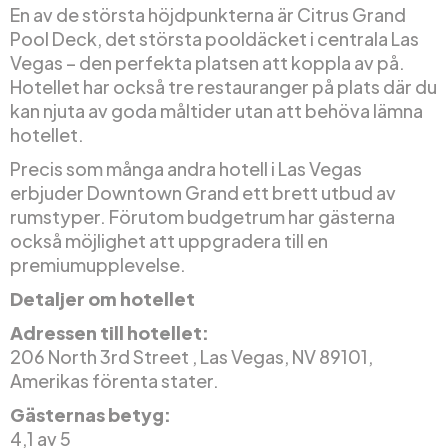
En av de största höjdpunkterna är Citrus Grand
Pool Deck, det största pooldäcket i centrala Las
Vegas – den perfekta platsen att koppla av på.
Hotellet har också tre restauranger på plats där du
kan njuta av goda måltider utan att behöva lämna
hotellet.
Precis som många andra hotell i Las Vegas
erbjuder Downtown Grand ett brett utbud av
rumstyper. Förutom budgetrum har gästerna
också möjlighet att uppgradera till en
premiumupplevelse.
Detaljer om hotellet
Adressen till hotellet:
206 North 3rd Street , Las Vegas, NV 89101,
Amerikas förenta stater.
Gästernas betyg:
4,1 av 5