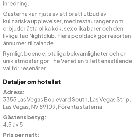
inredning.
Gästerna kan njuta av ett brett utbud av
kulinariska upplevelser, med restauranger som
erbjuder åtta olika kök, sex olika barer och den
livliga Tao Nightclub. Flera pooldäck gör resorten
ännu mer tilltalande.
Rymligt boende, otaliga bekvämligheter och en
unik atmosfär gör The Venetian till ett enastående
val för resenärer.
Detaljer om hotellet
Adress:
3355 Las Vegas Boulevard South, Las Vegas Strip,
Las Vegas, NV 89109, Förenta staterna.
Gästens betyg:
4,5 av 5
Pris per natt: