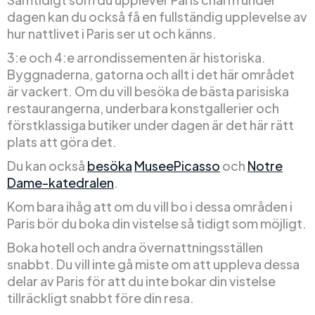
dagen kan du också få en fullständig upplevelse av
hur nattlivet i Paris ser ut och känns.
3:e och 4:e arrondissementen är historiska.
Byggnaderna, gatorna och allt i det här området
är vackert. Om du vill besöka de bästa parisiska
restaurangerna, underbara konstgallerier och
förstklassiga butiker under dagen är det här rätt
plats att göra det.
Du kan också
besöka
MuseePicasso
och
Notre
Dame-katedralen
.
Kom bara ihåg att om du vill bo i dessa områden i
Paris bör du boka din vistelse så tidigt som möjligt.
Boka hotell och andra övernattningsställen
snabbt. Du vill inte gå miste om att uppleva dessa
delar av Paris för att du inte bokar din vistelse
tillräckligt snabbt före din resa.