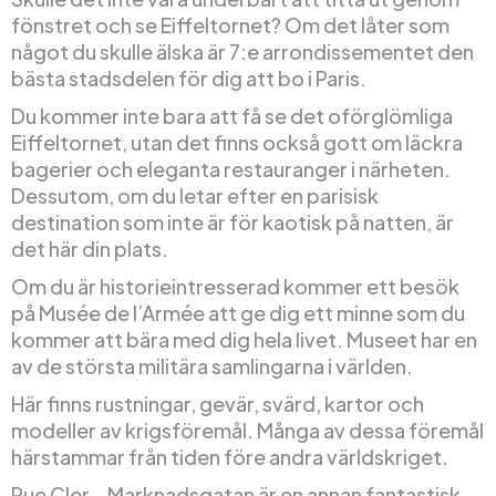
fönstret och se Eiffeltornet? Om det låter som
något du skulle älska är 7:e arrondissementet den
bästa stadsdelen för dig att bo i Paris.
Du kommer inte bara att få se det oförglömliga
Eiffeltornet, utan det finns också gott om läckra
bagerier och eleganta restauranger i närheten.
Dessutom, om du letar efter en parisisk
destination som inte är för kaotisk på natten, är
det här din plats.
Om du är historieintresserad kommer ett besök
på Musée de l’Armée att ge dig ett minne som du
kommer att bära med dig hela livet. Museet har en
av de största militära samlingarna i världen.
Här finns rustningar, gevär, svärd, kartor och
modeller av krigsföremål. Många av dessa föremål
härstammar från tiden före andra världskriget.
Rue Cler – Marknadsgatan är en annan fantastisk