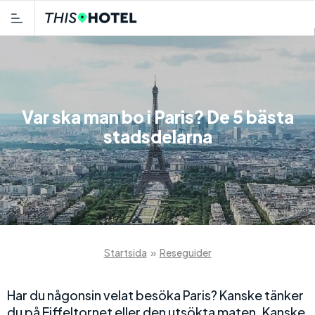
Var ska man bo i Paris? De 5 bästa
stadsdelarna
Startsida
»
Reseguider
Har du någonsin velat besöka Paris? Kanske tänker
du på Eiffeltornet eller den utsökta maten. Kanske