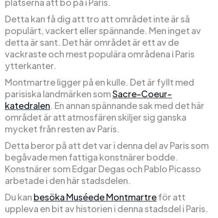
platserna att bo på i Paris.
Detta kan få dig att tro att området inte är så
populärt, vackert eller spännande. Men inget av
detta är sant. Det här området är ett av de
vackraste och mest populära områdena i Paris
ytterkanter.
Montmartre ligger på en kulle. Det är fyllt med
parisiska landmärken som
Sacre-Coeur-
katedralen
. En annan spännande sak med det här
området är att atmosfären skiljer sig ganska
mycket från resten av Paris.
Detta beror på att det var i denna del av Paris som
begåvade men fattiga konstnärer bodde.
Konstnärer som Edgar Degas och Pablo Picasso
arbetade i den här stadsdelen.
Du kan
besöka Muséede Montmartre
för att
uppleva en bit av historien i denna stadsdel i Paris.