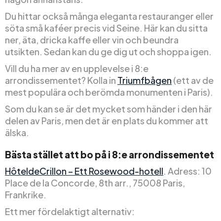
Du hittar också många eleganta restauranger eller
söta små kaféer precis vid Seine. Här kan du sitta
ner, äta, dricka kaffe eller vin och beundra
utsikten. Sedan kan du ge dig ut och shoppa igen.
Vill du ha mer av en upplevelse i 8:e
arrondissementet? Kolla in
Triumfbågen
(ett av de
mest populära och berömda monumenten i Paris).
Som du kan se är det mycket som händer i den här
delen av Paris, men det är en plats du kommer att
älska.
Bästa stället att bo på i 8:e arrondissementet
HôteldeCrillon – Ett Rosewood-hotell
. Adress: 10
Place de la Concorde, 8th arr., 75008 Paris,
Frankrike.
Ett mer fördelaktigt alternativ: