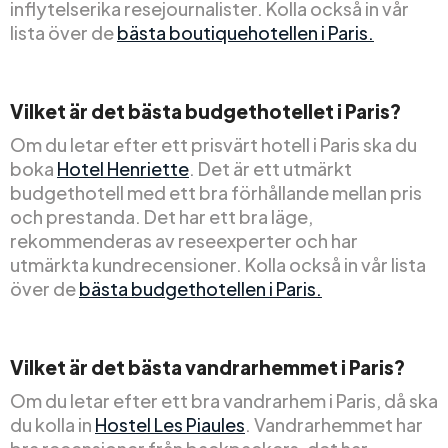
inflytelserika resejournalister. Kolla också in vår
lista över de
bästa boutiquehotellen i Paris.
Vilket är det bästa budgethotellet i Paris?
Om du letar efter ett prisvärt hotell i Paris ska du
boka
Hotel Henriette
. Det är ett utmärkt
budgethotell med ett bra förhållande mellan pris
och prestanda. Det har ett bra läge,
rekommenderas av reseexperter och har
utmärkta kundrecensioner. Kolla också in vår lista
över de
bästa budgethotellen i Paris.
Vilket är det bästa vandrarhemmet i Paris?
Om du letar efter ett bra vandrarhem i Paris, då ska
du kolla in
Hostel Les Piaules
. Vandrarhemmet har