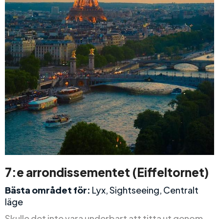
7:e arrondissementet (Eiffeltornet)
Bästa området för:
Lyx, Sightseeing, Centralt
läge
Skulle det inte vara underbart att titta ut genom