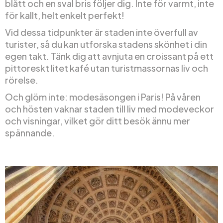
blått och en sval bris följer dig. Inte för varmt, inte
för kallt, helt enkelt perfekt!
Vid dessa tidpunkter är staden inte överfull av
turister, så du kan utforska stadens skönhet i din
egen takt. Tänk dig att avnjuta en croissant på ett
pittoreskt litet kafé utan turistmassornas liv och
rörelse.
Och glöm inte: modesäsongen i Paris! På våren
och hösten vaknar staden till liv med modeveckor
och visningar, vilket gör ditt besök ännu mer
spännande.