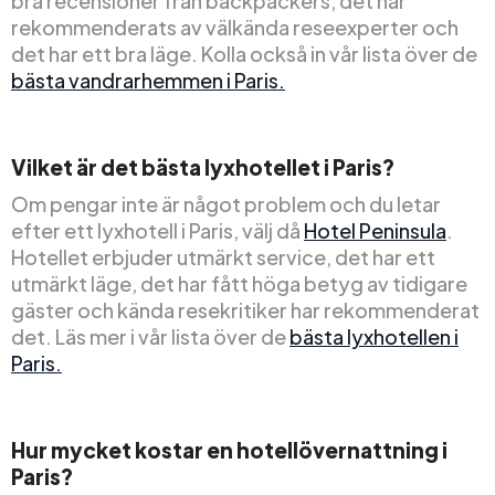
bra recensioner från backpackers, det har
rekommenderats av välkända reseexperter och
det har ett bra läge. Kolla också in vår lista över de
bästa vandrarhemmen i Paris.
Vilket är det bästa lyxhotellet i Paris?
Om pengar inte är något problem och du letar
efter ett lyxhotell i Paris, välj då
Hotel Peninsula
.
Hotellet erbjuder utmärkt service, det har ett
utmärkt läge, det har fått höga betyg av tidigare
gäster och kända resekritiker har rekommenderat
det. Läs mer i vår lista över de
bästa lyxhotellen i
Paris.
Hur mycket kostar en hotellövernattning i
Paris?