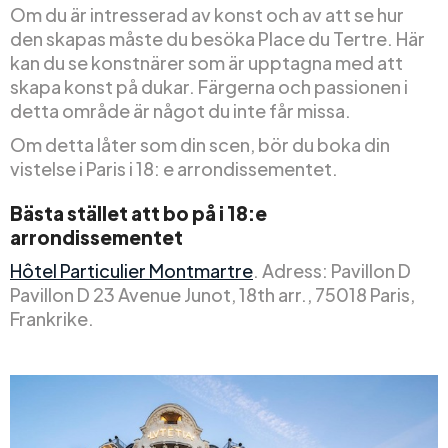
Om du är intresserad av konst och av att se hur
den skapas måste du besöka Place du Tertre. Här
kan du se konstnärer som är upptagna med att
skapa konst på dukar. Färgerna och passionen i
detta område är något du inte får missa.
Om detta låter som din scen, bör du boka din
vistelse i Paris i 18: e arrondissementet.
Bästa stället att bo på i 18:e
arrondissementet
Hôtel Particulier Montmartre
. Adress: Pavillon D
Pavillon D 23 Avenue Junot, 18th arr., 75018 Paris,
Frankrike.