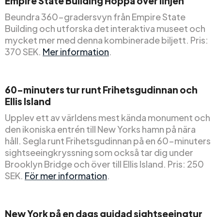
Empire State Building Hoppa över linjen
Beundra 360-gradersvyn från Empire State
Building och utforska det interaktiva museet och
mycket mer med denna kombinerade biljett. Pris:
370 SEK.
Mer information
.
60-minuters tur runt Frihetsgudinnan och
Ellis Island
Upplev ett av världens mest kända monument och
den ikoniska entrén till New Yorks hamn på nära
håll. Segla runt Frihetsgudinnan på en 60-minuters
sightseeingkryssning som också tar dig under
Brooklyn Bridge och över till Ellis Island. Pris: 250
SEK.
För mer information
.
New York på en dags guidad sightseeingtur