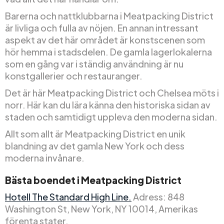
Barerna och nattklubbarna i Meatpacking District
är livliga och fulla av nöjen. En annan intressant
aspekt av det här området är konstscenen som
hör hemma i stadsdelen. De gamla lagerlokalerna
som en gång var i ständig användning är nu
konstgallerier och restauranger.
Det är här Meatpacking District och Chelsea möts i
norr. Här kan du lära känna den historiska sidan av
staden och samtidigt uppleva den moderna sidan.
Allt som allt är Meatpacking District en unik
blandning av det gamla New York och dess
moderna invånare.
Bästa boendet i Meatpacking District
Hotell The Standard High Line.
Adress: 848
Washington St, New York, NY 10014, Amerikas
förenta stater.