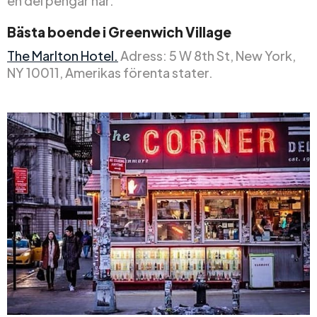
en del pengar här.
Bästa boende i Greenwich Village
The Marlton Hotel.
Adress: 5 W 8th St, New York,
NY 10011, Amerikas förenta stater.