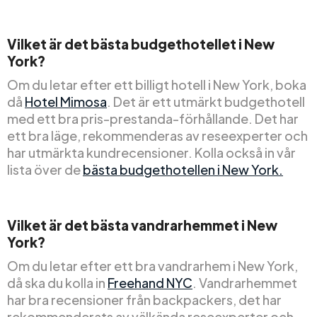
Vilket är det bästa budgethotellet i New
York?
Om du letar efter ett billigt hotell i New York, boka
då
Hotel Mimosa
. Det är ett utmärkt budgethotell
med ett bra pris-prestanda-förhållande. Det har
ett bra läge, rekommenderas av reseexperter och
har utmärkta kundrecensioner. Kolla också in vår
lista över de
bästa budgethotellen i New York.
Vilket är det bästa vandrarhemmet i New
York?
Om du letar efter ett bra vandrarhem i New York,
då ska du kolla in
Freehand NYC
. Vandrarhemmet
har bra recensioner från backpackers, det har
rekommenderats av välkända reseexperter och