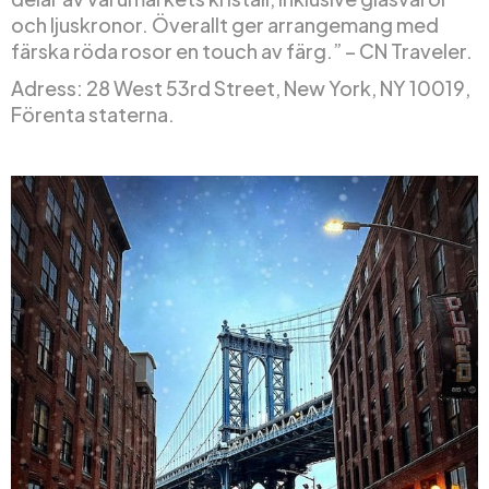
och ljuskronor. Överallt ger arrangemang med
färska röda rosor en touch av färg.” – CN Traveler.
Adress: 28 West 53rd Street, New York, NY 10019,
Förenta staterna.