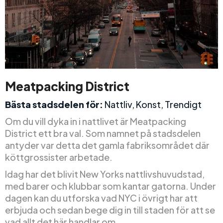
Meatpacking District
Bästa stadsdelen för:
Nattliv, Konst, Trendigt
Om du vill dyka in i nattlivet är Meatpacking
District ett bra val. Som namnet på stadsdelen
antyder var detta det gamla fabriksområdet där
köttgrossister arbetade.
Idag har det blivit New Yorks nattlivshuvudstad,
med barer och klubbar som kantar gatorna. Under
dagen kan du utforska vad NYC i övrigt har att
erbjuda och sedan bege dig in till staden för att se
vad allt det här handlar om.