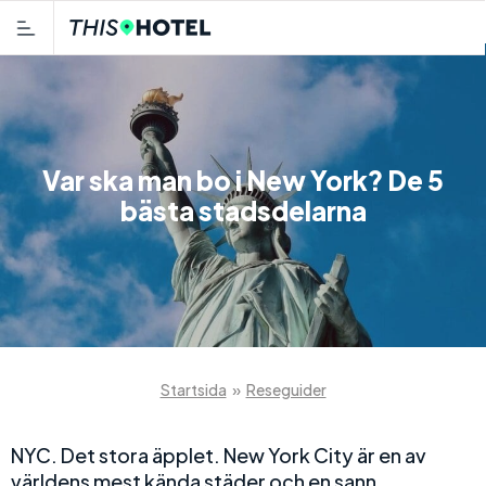
Var ska man bo i New York? De 5
bästa stadsdelarna
Startsida
»
Reseguider
NYC. Det stora äpplet. New York City är en av
världens mest kända städer och en sann