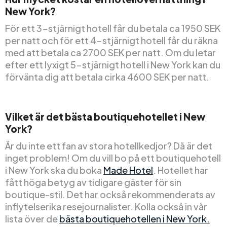
New York?
För ett 3-stjärnigt hotell får du betala ca 1950 SEK
per natt och för ett 4-stjärnigt hotell får du räkna
med att betala ca 2700 SEK per natt. Om du letar
efter ett lyxigt 5-stjärnigt hotell i New York kan du
förvänta dig att betala cirka 4600 SEK per natt.
Vilket är det bästa boutiquehotellet i New
York?
Är du inte ett fan av stora hotellkedjor? Då är det
inget problem! Om du vill bo på ett boutiquehotell
i New York ska du boka
Made Hotel
. Hotellet har
fått höga betyg av tidigare gäster för sin
boutique-stil. Det har också rekommenderats av
inflytelserika resejournalister. Kolla också in vår
lista över de
bästa boutiquehotellen i New York.