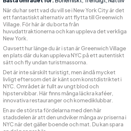
Bästa området för:
Bohemiskt, Trendigt, Nattliv
När du har sett vad du vill se i New York City är det
ett fantastiskt alternativ att flytta till Greenwich
Village. För här är du borta från
huvudattraktionerna och kan uppleva det verkliga
New York.
Oavsett hur länge du är i stan är Greenwich Village
en plats där du kan uppleva NYC på ett autentiskt
sätt och fly undan turistmassorna.
Det är inte särskilt turistigt, men ändå mycket
livligt eftersom det är känt som konstdistriktet i
NYC. Området är fullt av ungt blod och
hipstervibbar. Här finns många läckra kaféer,
innovativa restauranger och komediklubbar.
En av de största fördelarna med den här
stadsdelen är att den undviker många av priserna i
NYC när det gäller boende och mat. Du kan spara