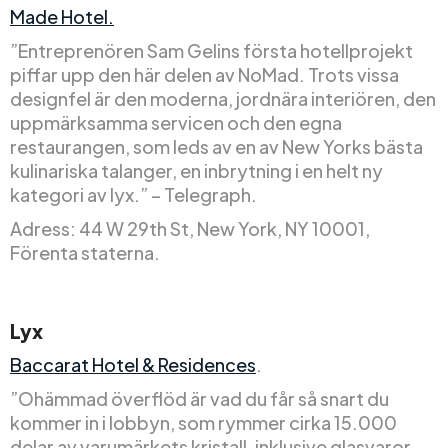
Made Hotel.
”Entreprenören Sam Gelins första hotellprojekt
piffar upp den här delen av NoMad. Trots vissa
designfel är den moderna, jordnära interiören, den
uppmärksamma servicen och den egna
restaurangen, som leds av en av New Yorks bästa
kulinariska talanger, en inbrytning i en helt ny
kategori av lyx.” – Telegraph.
Adress: 44 W 29th St, New York, NY 10001,
Förenta staterna.
Lyx
Baccarat Hotel & Residences
.
”Ohämmad överflöd är vad du får så snart du
kommer in i lobbyn, som rymmer cirka 15.000
delar av varumärkets kristall, inklusive glasvaror