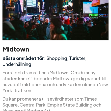
Midtown
Bästa området för:
Shopping, Turister,
Underhållning
Först och främst finns Midtown. Om du är ny i
staden kan ett boende i Midtown ge dig närhet till
huvudattraktionerna och undvika den ökända New
York-trafiken.
Du kan promenera till sevärdheter som Times
Square, Central Park, Empire State Building och
Museum of Modern Art.