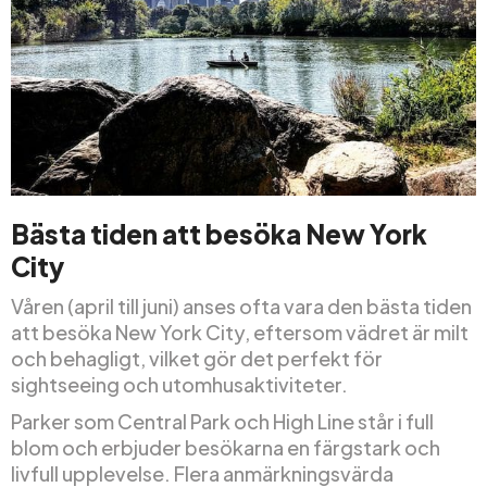
Bästa tiden att besöka New York
City
Våren (april till juni) anses ofta vara den bästa tiden
att besöka New York City, eftersom vädret är milt
och behagligt, vilket gör det perfekt för
sightseeing och utomhusaktiviteter.
Parker som Central Park och High Line står i full
blom och erbjuder besökarna en färgstark och
livfull upplevelse. Flera anmärkningsvärda