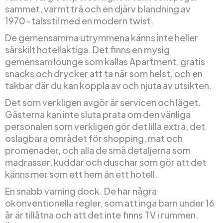
sammet, varmt trä och en djärv blandning av
1970-talsstil med en modern twist.
De gemensamma utrymmena känns inte heller
särskilt hotellaktiga. Det finns en mysig
gemensam lounge som kallas Apartment, gratis
snacks och drycker att ta när som helst, och en
takbar där du kan koppla av och njuta av utsikten.
Det som verkligen avgör är servicen och läget.
Gästerna kan inte sluta prata om den vänliga
personalen som verkligen gör det lilla extra, det
oslagbara området för shopping, mat och
promenader, och alla de små detaljerna som
madrasser, kuddar och duschar som gör att det
känns mer som ett hem än ett hotell.
En snabb varning dock. De har några
okonventionella regler, som att inga barn under 16
år är tillåtna och att det inte finns TV i rummen.