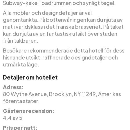
Subway-kakel i badrummen och synligt tegel.
Alla möbler och designdetaljer är väl
genomtänkta. På bottenvåningen kan du njuta av
mat i världsklass i det franska brasseriet. På taket
kan du njuta av en fantastisk utsikt över staden
från takbaren.
Besökare rekommenderade detta hotell för dess
hisnande utsikt, raffinerade designdetaljer och
utmärkta läge.
Detaljer om hotellet
Adress:
80 Wythe Avenue, Brooklyn, NY 11249, Amerikas
förenta stater.
Gästens recension:
4.4 av 5
Pris per natt: