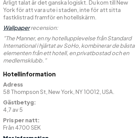
Ärligt talat är det ganska logiskt. Du kom till New
York för att vara ute i staden, inte för att sitta
fastklistrad framför en hotellskärm.
Wallpaper
recension:
”The Manner, en ny hotellupplevelse från Standard
International i hjärtat av SoHo, kombinerar de bästa
elementen från ett hotell, en privatbostad och en
medlemsklubb.”
Hotellinformation
Adress
58 Thompson St, New York, NY 10012, USA.
Gästbetyg:
4,7 av 5
Pris per natt:
Från 4700 SEK
Mer information