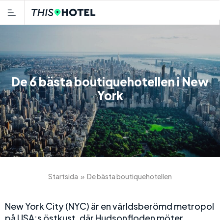
De 6 bästa boutiquehotellen i New
York
Startsida
»
De bästa boutiquehotellen
New York City (NYC) är en världsberömd metropol
på USA:s östkust, där Hudsonfloden möter