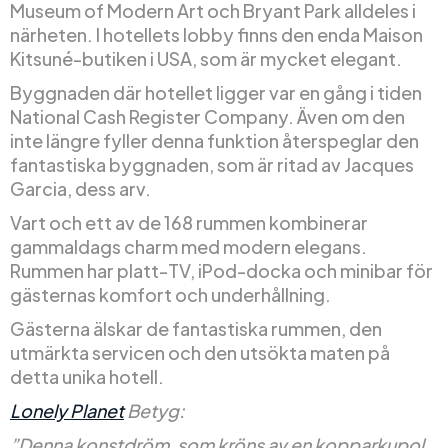
Museum of Modern Art och Bryant Park alldeles i
närheten. I hotellets lobby finns den enda Maison
Kitsuné-butiken i USA, som är mycket elegant.
Byggnaden där hotellet ligger var en gång i tiden
National Cash Register Company. Även om den
inte längre fyller denna funktion återspeglar den
fantastiska byggnaden, som är ritad av Jacques
Garcia, dess arv.
Vart och ett av de 168 rummen kombinerar
gammaldags charm med modern elegans.
Rummen har platt-TV, iPod-docka och minibar för
gästernas komfort och underhållning.
Gästerna älskar de fantastiska rummen, den
utmärkta servicen och den utsökta maten på
detta unika hotell.
Lonely Planet
Betyg:
”Denna konstdröm, som kröns av en kopparkupol