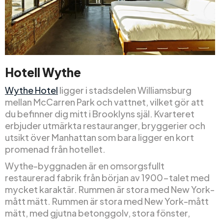
Hotell Wythe
Wythe Hotel
ligger i stadsdelen Williamsburg
mellan McCarren Park och vattnet, vilket gör att
du befinner dig mitt i Brooklyns själ. Kvarteret
erbjuder utmärkta restauranger, bryggerier och
utsikt över Manhattan som bara ligger en kort
promenad från hotellet.
Wythe-byggnaden är en omsorgsfullt
restaurerad fabrik från början av 1900-talet med
mycket karaktär. Rummen är stora med New York-
mått mätt. Rummen är stora med New York-mått
mätt, med gjutna betonggolv, stora fönster,