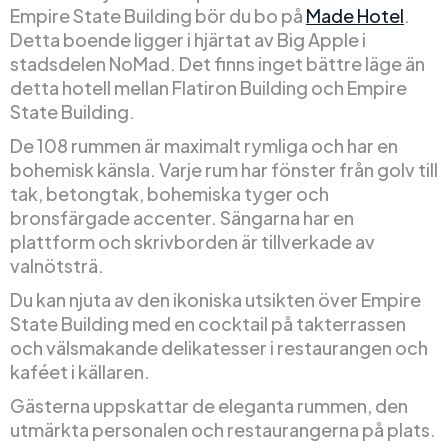
Empire State Building bör du bo på
Made Hotel
.
Detta boende ligger i hjärtat av Big Apple i
stadsdelen NoMad. Det finns inget bättre läge än
detta hotell mellan Flatiron Building och Empire
State Building.
De 108 rummen är maximalt rymliga och har en
bohemisk känsla. Varje rum har fönster från golv till
tak, betongtak, bohemiska tyger och
bronsfärgade accenter. Sängarna har en
plattform och skrivborden är tillverkade av
valnötsträ.
Du kan njuta av den ikoniska utsikten över Empire
State Building med en cocktail på takterrassen
och välsmakande delikatesser i restaurangen och
kaféet i källaren.
Gästerna uppskattar de eleganta rummen, den
utmärkta personalen och restaurangerna på plats.