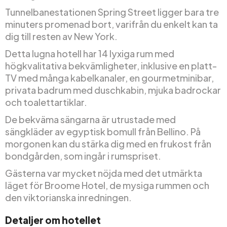
Tunnelbanestationen Spring Street ligger bara tre
minuters promenad bort, varifrån du enkelt kan ta
dig till resten av New York.
Detta lugna hotell har 14 lyxiga rum med
högkvalitativa bekvämligheter, inklusive en platt-
TV med många kabelkanaler, en gourmetminibar,
privata badrum med duschkabin, mjuka badrockar
och toalettartiklar.
De bekväma sängarna är utrustade med
sängkläder av egyptisk bomull från Bellino. På
morgonen kan du stärka dig med en frukost från
bondgården, som ingår i rumspriset.
Gästerna var mycket nöjda med det utmärkta
läget för Broome Hotel, de mysiga rummen och
den viktorianska inredningen.
Detaljer om hotellet