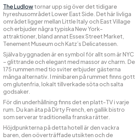
The Ludlow
tornar upp sig över det tidigare
hyreshusområdet Lower East Side. Det här livliga
området ligger mellan Little Italy och East Village
och erbjuder några typiska New York-
attraktioner, bland annat Essex Street Market,
Tenement Museum och Katz’s Delicatessen.
Själva byggnaden är en symbol för allt som är NYC
– glittrande och elegant med massor av charm. De
175 rummen med tio sviter erbjuder gästerna
många alternativ. I minibaren på rummet finns gott
om glutenfria, lokalt tillverkade söta och salta
godsaker.
För din underhållning finns det en platt-TV i varje
rum. Du kan äta på Dirty French, en gallik bistro
som serverar traditionella franska rätter.
Höjdpunkterna på detta hotell är den vackra
baren, den oöverträffade utsikten och de