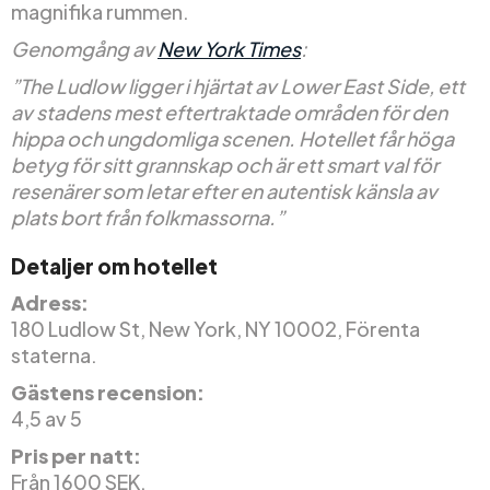
magnifika rummen.
Genomgång av
New York Times
:
”The Ludlow ligger i hjärtat av Lower East Side, ett
av stadens mest eftertraktade områden för den
hippa och ungdomliga scenen. Hotellet får höga
betyg för sitt grannskap och är ett smart val för
resenärer som letar efter en autentisk känsla av
plats bort från folkmassorna.”
Detaljer om hotellet
Adress:
180 Ludlow St, New York, NY 10002, Förenta
staterna.
Gästens recension:
4,5 av 5
Pris per natt:
Från 1600 SEK.