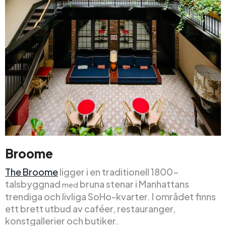
Broome
The Broome
ligger i en traditionell 1800-
talsbyggnad
bruna stenar i Manhattans
med
trendiga och livliga SoHo-kvarter. I området finns
ett brett utbud av caféer, restauranger,
konstgallerier och butiker.