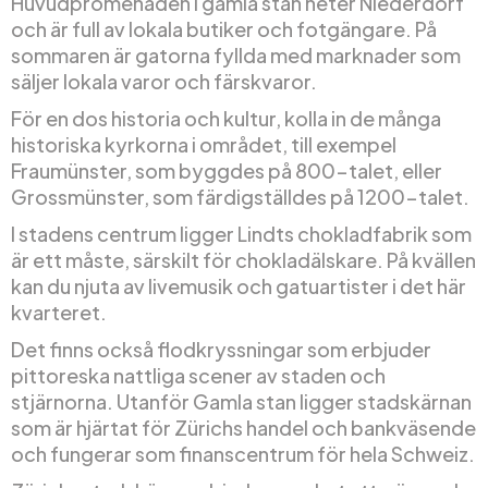
Huvudpromenaden i gamla stan heter Niederdorf
och är full av lokala butiker och fotgängare. På
sommaren är gatorna fyllda med marknader som
säljer lokala varor och färskvaror.
För en dos historia och kultur, kolla in de många
historiska kyrkorna i området, till exempel
Fraumünster, som byggdes på 800-talet, eller
Grossmünster, som färdigställdes på 1200-talet.
I stadens centrum ligger Lindts chokladfabrik som
är ett måste, särskilt för chokladälskare. På kvällen
kan du njuta av livemusik och gatuartister i det här
kvarteret.
Det finns också flodkryssningar som erbjuder
pittoreska nattliga scener av staden och
stjärnorna. Utanför Gamla stan ligger stadskärnan
som är hjärtat för Zürichs handel och bankväsende
och fungerar som finanscentrum för hela Schweiz.