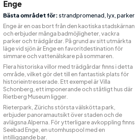
Enge
Bästa området för:
strandpromenad, lyx, parker
Enge är en oas bort från den kaotiska stadskärnan
och erbjuder många badmöjligheter, vackra
parker och trädgårdar. På grund av sitt utmärkta
läge vid sjön är Enge en favoritdestination för
simmare och vattenälskare på sommaren.
Flera historiska villor med trädgårdar finns i detta
område, vilket gör det till en fantastisk plats för
historieintresserade. Ett exempel är Villa
Schonberg, ett imponerande och ståtligt hus där
Rietberg Museum ligger.
Rieterpark, Zürichs största välskötta park,
erbjuder panoramautsikt över staden och de
avlägsna Alperna. För ytterligare avkoppling finns
Seebad Enge, en utomhuspool med en
intilliggande bar.