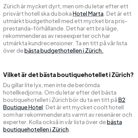
Zürich är mycket dyrt, men om du letar efter ett
prisvärt hotell ska du boka
Hotel Marta
. Det är ett
utmärkt budgethotell med ett mycket bra pris-
prestanda-förhållande. Det har ett bra läge,
rekommenderas av reseexperter och har
utmärkta kundrecensioner. Ta en titt på vår lista
över de
bästa budgethotellen i Zürich.
Vilket är det bästa boutiquehotellet i Zürich?
Du gillar lite lyx, men inte de berömda
hotellkedjorna. Om du letar efter det bästa
boutiquehotellet i Zürich bör du ta en titt på
B2
Boutique Hotel
. Det är ett mycket coolt hotell
som har rekommenderats varmt av resenärer och
experter. Kolla också in vår lista över de
bästa
boutiquehotellen i Zürich
.