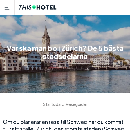
Var ska man bo i Zürich? De 5 bästa
stadsdelarna
Startsida
»
Reseguider
Om du planerar en resa till Schweiz har du kommit
till rätt ställe. Zürich, den största staden i Schweiz,