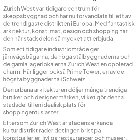
Zürich West var tidigare centrum för
skeppsbyggnad och har nu förvandlats till ett av
de trendigaste distrikten i Europa. Med fantastisk
arkitektur, konst, mat, design och shopping har
den här stadsdelen så mycket att erbjuda.
Som ett tidigare industriområde ger
järnvägsbågarna, de höga stålbyggnaderna och
de gamla lagerlokalerna Zurich West en opolerad
charm. Här ligger också Prime Tower, en av de
högsta byggnaderna i Schweiz.
Den urbana arkitekturen döljer många trendiga
butiker och designermärken, vilket gör denna
stadsdel till en idealisk plats för
shoppingentusiaster.
Eftersom Zürich West är stadens erkända
kulturdistrikt råder det ingen brist på
konstgallerier, livliga restauranger och museer.