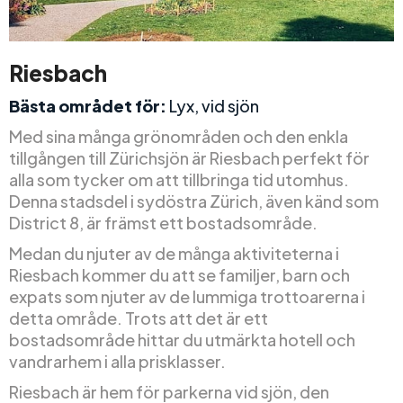
Riesbach
Bästa området för:
Lyx, vid sjön
Med sina många grönområden och den enkla
tillgången till Zürichsjön är Riesbach perfekt för
alla som tycker om att tillbringa tid utomhus.
Denna stadsdel i sydöstra Zürich, även känd som
District 8, är främst ett bostadsområde.
Medan du njuter av de många aktiviteterna i
Riesbach kommer du att se familjer, barn och
expats som njuter av de lummiga trottoarerna i
detta område. Trots att det är ett
bostadsområde hittar du utmärkta hotell och
vandrarhem i alla prisklasser.
Riesbach är hem för parkerna vid sjön, den