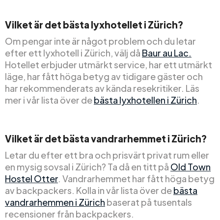
Vilket är det bästa lyxhotellet i Zürich?
Om pengar inte är något problem och du letar
efter ett lyxhotell i Zürich, välj då
Baur au Lac.
Hotellet erbjuder utmärkt service, har ett utmärkt
läge, har fått höga betyg av tidigare gäster och
har rekommenderats av kända resekritiker. Läs
mer i vår lista över de
bästa lyxhotellen i Zürich
.
Vilket är det bästa vandrarhemmet i Zürich?
Letar du efter ett bra och prisvärt privat rum eller
en mysig sovsal i Zürich? Ta då en titt på
Old Town
Hostel Otter
. Vandrarhemmet har fått höga betyg
av backpackers. Kolla in vår lista över de
bästa
vandrarhemmen i Zürich
baserat på tusentals
recensioner från backpackers.