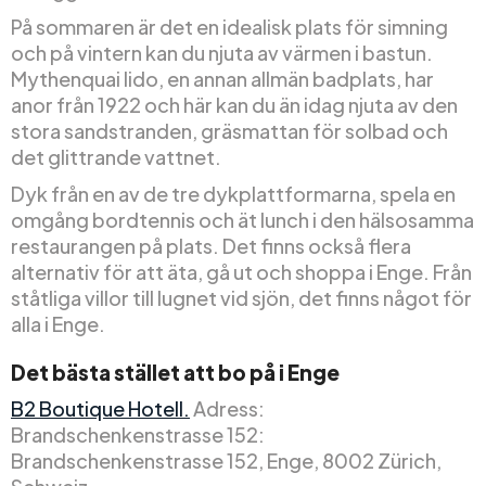
På sommaren är det en idealisk plats för simning
och på vintern kan du njuta av värmen i bastun.
Mythenquai lido, en annan allmän badplats, har
anor från 1922 och här kan du än idag njuta av den
stora sandstranden, gräsmattan för solbad och
det glittrande vattnet.
Dyk från en av de tre dykplattformarna, spela en
omgång bordtennis och ät lunch i den hälsosamma
restaurangen på plats. Det finns också flera
alternativ för att äta, gå ut och shoppa i Enge. Från
ståtliga villor till lugnet vid sjön, det finns något för
alla i Enge.
Det bästa stället att bo på i Enge
B2 Boutique Hotell.
Adress:
Brandschenkenstrasse 152:
Brandschenkenstrasse 152, Enge, 8002 Zürich,