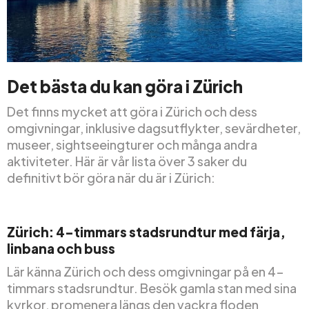
Det bästa du kan göra i Zürich
Det finns mycket att göra i Zürich och dess
omgivningar, inklusive dagsutflykter, sevärdheter,
museer, sightseeingturer och många andra
aktiviteter. Här är vår lista över 3 saker du
definitivt bör göra när du är i Zürich:
Zürich: 4-timmars stadsrundtur med färja,
linbana och buss
Lär känna Zürich och dess omgivningar på en 4-
timmars stadsrundtur. Besök gamla stan med sina
kyrkor, promenera längs den vackra floden