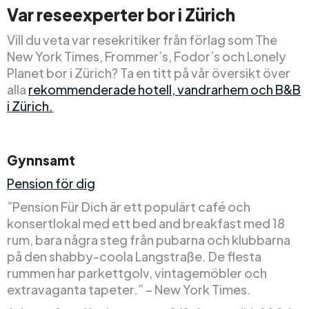
Var reseexperter bor i Zürich
Vill du veta var resekritiker från förlag som The
New York Times, Frommer’s, Fodor’s och Lonely
Planet bor i Zürich? Ta en titt på vår översikt över
alla
rekommenderade hotell, vandrarhem och B&B
i Zürich.
Gynnsamt
Pension för dig
”Pension Für Dich är ett populärt café och
konsertlokal med ett bed and breakfast med 18
rum, bara några steg från pubarna och klubbarna
på den shabby-coola Langstraße. De flesta
rummen har parkettgolv, vintagemöbler och
extravaganta tapeter.” – New York Times.