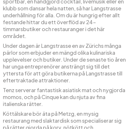
sportbar, en handgjord cocktail, livemusik eller en
klubb som dansar hela natten, så har Langstrasse
underhållning för alla. Om du är hungrig efter allt
festande hittar du ett överflöd av 24-
timmarsbutiker och restauranger i det här
området.
Under dagen är Langstrasse en av Zürichs många
pärlor som erbjuder en mängd olika kulinariska
upplevelser och butiker. Under de senaste tio åren
har unga entreprenörer ansträngt sig till det
yttersta för att göra butikerna på Langstrasse till
eftertraktade attraktioner.
Tenz serverar fantastisk asiatisk mat och nygjorda
momos, och på Cinque kan du njuta av fina
italienska rätter.
Köttälskare bör äta på Metzg, en mysig
restaurang med slaktardisk som specialiserar sig
på rätter gjorda på korv, nötkött och