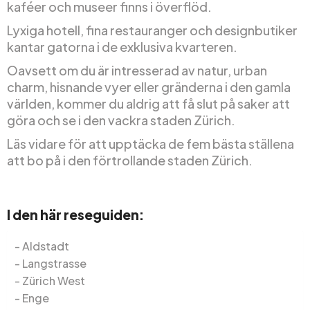
kaféer och museer finns i överflöd.
Lyxiga hotell, fina restauranger och designbutiker
kantar gatorna i de exklusiva kvarteren.
Oavsett om du är intresserad av natur, urban
charm, hisnande vyer eller gränderna i den gamla
världen, kommer du aldrig att få slut på saker att
göra och se i den vackra staden Zürich.
Läs vidare för att upptäcka de fem bästa ställena
att bo på i den förtrollande staden Zürich.
I den här reseguiden:
Aldstadt
Langstrasse
Zürich West
Enge