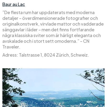
Baur au Lac
”De flesta rum har uppdaterats med moderna
detaljer – överdimensionerade fotografier och
originalkonstverk, virvlade mattor och vadderade
sänggavlar i läder – men det finns fortfarande
några klassiska sviter som är härligt eleganta och
avskalade och i stort sett omoderna.” – CN
Traveler.
Adress: Talstrasse 1, 8024 Zürich, Schweiz.