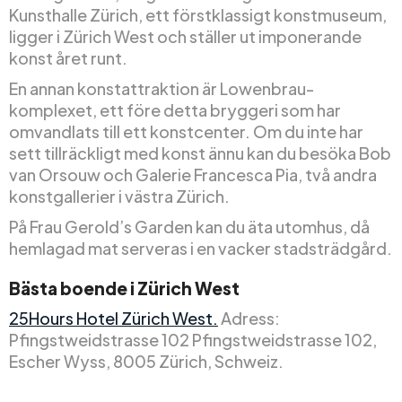
Kunsthalle Zürich, ett förstklassigt konstmuseum,
ligger i Zürich West och ställer ut imponerande
konst året runt.
En annan konstattraktion är Lowenbrau-
komplexet, ett före detta bryggeri som har
omvandlats till ett konstcenter. Om du inte har
sett tillräckligt med konst ännu kan du besöka Bob
van Orsouw och Galerie Francesca Pia, två andra
konstgallerier i västra Zürich.
På Frau Gerold’s Garden kan du äta utomhus, då
hemlagad mat serveras i en vacker stadsträdgård.
Bästa boende i Zürich West
25Hours Hotel Zürich West.
Adress:
Pfingstweidstrasse 102 Pfingstweidstrasse 102,
Escher Wyss, 8005 Zürich, Schweiz.