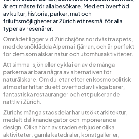
är ett måste för alla besökare. Med ett överflöd
av kultur, historia, parker, mat och
friluftsmöjligheter är Zürich ett resmål för alla
typer av resenärer.
Området ligger vid Zürichsjöns nordvästra spets,
med de snöklädda Alperna i fjärran, och är perfekt
för dem som älskar natur och utomhusaktiviteter.
Att simma i sjön eller cykla i en av de många
parkerna är bara några av alternativen för
naturälskare. Om du letar efter en kosmopolitisk
atmosfär hittar du ett överflöd av livliga barer,
fantastiska restauranger och ett pulserande
nattliv i Zürich.
Zürichs många stadsdelar har utsökt arkitektur,
medeltidsliknande gator och imponerande
design. Olika hörn av staden erbjuder olika
aktiviteter; gamla katedraler, konstgallerier,