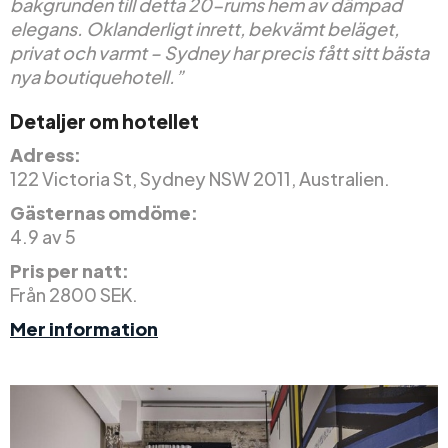
bakgrunden till detta 20-rums hem av dämpad
elegans. Oklanderligt inrett, bekvämt beläget,
privat och varmt – Sydney har precis fått sitt bästa
nya boutiquehotell.”
Detaljer om hotellet
Adress:
122 Victoria St, Sydney NSW 2011, Australien.
Gästernas omdöme:
4.9 av 5
Pris per natt:
Från 2800 SEK.
Mer information