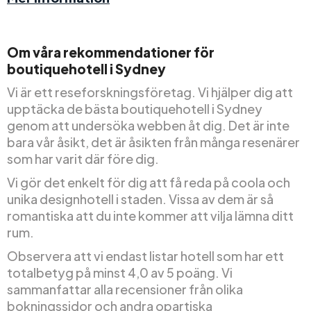
Om våra rekommendationer för
boutiquehotell i Sydney
Vi är ett reseforskningsföretag. Vi hjälper dig att
upptäcka de bästa boutiquehotell i Sydney
genom att undersöka webben åt dig. Det är inte
bara vår åsikt, det är åsikten från många resenärer
som har varit där före dig.
Vi gör det enkelt för dig att få reda på coola och
unika designhotell i staden. Vissa av dem är så
romantiska att du inte kommer att vilja lämna ditt
rum.
Observera att vi endast listar hotell som har ett
totalbetyg på minst 4,0 av 5 poäng. Vi
sammanfattar alla recensioner från olika
bokningssidor och andra opartiska