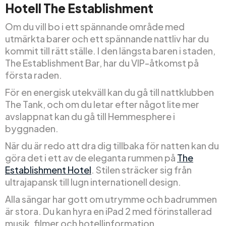
Hotell The Establishment
Om du vill bo i ett spännande område med
utmärkta barer och ett spännande nattliv har du
kommit till rätt ställe. I den längsta baren i staden,
The Establishment Bar, har du VIP-åtkomst på
första raden.
För en energisk utekväll kan du gå till nattklubben
The Tank, och om du letar efter något lite mer
avslappnat kan du gå till Hemmesphere i
byggnaden.
När du är redo att dra dig tillbaka för natten kan du
göra det i ett av de eleganta rummen på
The
Establishment Hotel
. Stilen sträcker sig från
ultrajapansk till lugn internationell design.
Alla sängar har gott om utrymme och badrummen
är stora. Du kan hyra en iPad 2 med förinstallerad
musik, filmer och hotellinformation.