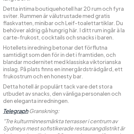
Detta intima boutiquehotell har 20 rum och fyra
sviter. Rummen är välutrustade med gratis
flaskvatten, minibar och Leif-toalettartiklar. Du
behöver aldrig gå hungrig här. I ditt rum ingår à la
carte-frukost, cocktails och snacks i baren.
Hotellets inredning betonar det förflutna
samtidigt som den för in det i framtiden, och
blandar modernitet med klassiska viktorianska
inslag. På plats finns en innergårdsträdgård, ett
frukostrum och en honesty bar.
Detta hotell är populärt tack vare det stora
utbudet av snacks, den vänliga personalen och
den eleganta inredningen.
Telegraph
Granskning:
”Tre kulturminnesmärkta terrasser i centrum av
Sydneys mest sofistikerade restaurangdistrikt är