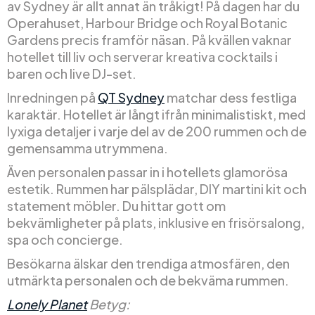
av Sydney är allt annat än tråkigt! På dagen har du
Operahuset, Harbour Bridge och Royal Botanic
Gardens precis framför näsan. På kvällen vaknar
hotellet till liv och serverar kreativa cocktails i
baren och live DJ-set.
Inredningen på
QT Sydney
matchar dess festliga
karaktär. Hotellet är långt ifrån minimalistiskt, med
lyxiga detaljer i varje del av de 200 rummen och de
gemensamma utrymmena.
Även personalen passar in i hotellets glamorösa
estetik. Rummen har pälsplädar, DIY martini kit och
statement möbler. Du hittar gott om
bekvämligheter på plats, inklusive en frisörsalong,
spa och concierge.
Besökarna älskar den trendiga atmosfären, den
utmärkta personalen och de bekväma rummen.
Lonely Planet
Betyg: