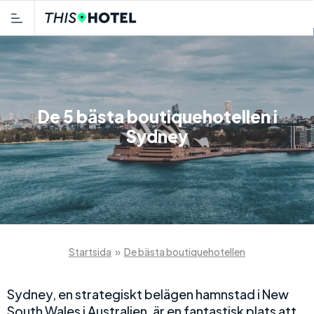
De 5 bästa boutiquehotellen i
Sydney
Startsida
»
De bästa boutiquehotellen
Sydney, en strategiskt belägen hamnstad i New
South Wales i Australien, är en fantastisk plats att