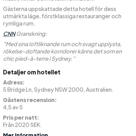
Gästerna uppskattade detta hotell för dess
utmärkta läge, förstklassiga restauranger och
rymliga rum.
CNN
Granskning:
”Med sina loftliknande rum och svagt upplysta,
rökelse-doftande korridorer känns det som en
chic pied-à-terre i Sydney.”
Detaljer om hotellet
Adress:
5 Bridge Ln, Sydney NSW 2000, Australien.
Gästens recension:
4,5 av 5
Pris per natt:
Från 2020 SEK.
Mer information