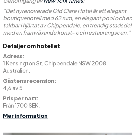
Genomgång av
New York Times
:
”Det nyrenoverade Old Clare Hotel är ett elegant
boutiquehotell med 62 rum, en elegant pool och en
takbar i hjärtat av Chippendale, en trendig stadsdel
med en framväxande konst- och restaurangscen.”
Detaljer om hotellet
Adress:
1 Kensington St, Chippendale NSW 2008,
Australien.
Gästens recension:
4,6 av 5
Pris per natt:
Från 1700 SEK.
Mer information