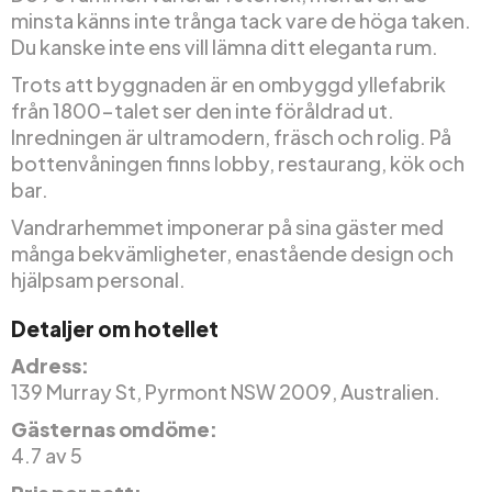
minsta känns inte trånga tack vare de höga taken.
Du kanske inte ens vill lämna ditt eleganta rum.
Trots att byggnaden är en ombyggd yllefabrik
från 1800-talet ser den inte föråldrad ut.
Inredningen är ultramodern, fräsch och rolig. På
bottenvåningen finns lobby, restaurang, kök och
bar.
Vandrarhemmet imponerar på sina gäster med
många bekvämligheter, enastående design och
hjälpsam personal.
Detaljer om hotellet
Adress:
139 Murray St, Pyrmont NSW 2009, Australien.
Gästernas omdöme:
4.7 av 5