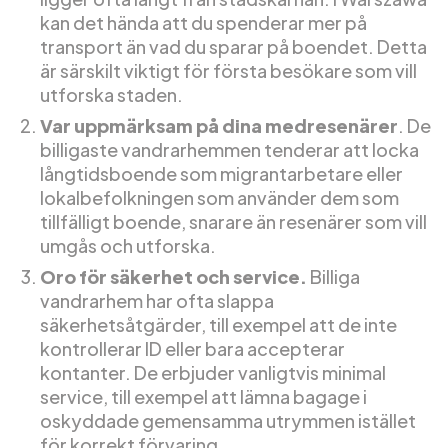
kan det hända att du spenderar mer på
transport än vad du sparar på boendet. Detta
är särskilt viktigt för första besökare som vill
utforska staden.
Var uppmärksam på dina medresenärer
. De
billigaste vandrarhemmen tenderar att locka
långtidsboende som migrantarbetare eller
lokalbefolkningen som använder dem som
tillfälligt boende, snarare än resenärer som vill
umgås och utforska.
Oro för säkerhet och service.
Billiga
vandrarhem har ofta slappa
säkerhetsåtgärder, till exempel att de inte
kontrollerar ID eller bara accepterar
kontanter. De erbjuder vanligtvis minimal
service, till exempel att lämna bagage i
oskyddade gemensamma utrymmen istället
för korrekt förvaring.