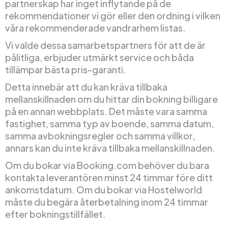
partnerskap har inget inflytande på de
rekommendationer vi gör eller den ordning i vilken
våra rekommenderade vandrarhem listas.
Vi valde dessa samarbetspartners för att de är
pålitliga, erbjuder utmärkt service och båda
tillämpar bästa pris-garanti.
Detta innebär att du kan kräva tillbaka
mellanskillnaden om du hittar din bokning billigare
på en annan webbplats. Det måste vara samma
fastighet, samma typ av boende, samma datum,
samma avbokningsregler och samma villkor,
annars kan du inte kräva tillbaka mellanskillnaden.
Om du bokar via Booking.com behöver du bara
kontakta leverantören minst 24 timmar före ditt
ankomstdatum. Om du bokar via Hostelworld
måste du begära återbetalning inom 24 timmar
efter bokningstillfället.