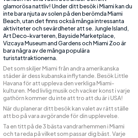
glamorösa nattliv! Under ditt besök i Miami kan du
inte bara njuta av solen på den berömda Miami
Beach, utan det finns också många intressanta
aktiviteter och sevärdheter att se. Jungle Island,
Art Deco-kvarteren, Bayside Marketplace,
Vizcaya Museum and Gardens och Miami Zoo är
bara några av de många populära
turistattraktionerna.
Det som skiljer Miami från andra amerikanska
städer är dess kubanska inflytande. Besök Little
Havana för att uppleva den verkliga Miami-
kulturen. Med livlig musik och vacker konst i varje
gathörn kommer du inte att tro att du är i USA!
När du planerar ditt besök kan valet av rätt ställe
att bo på vara avgörande för din upplevelse.
Ta en titt på de 3 bästa vandrarhemmen i Miami
och ta reda på vilket som passar dig bäst. Varje