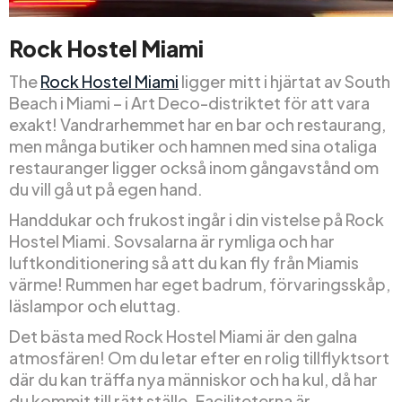
Rock Hostel Miami
The
Rock Hostel Miami
ligger mitt i hjärtat av South
Beach i Miami – i Art Deco-distriktet för att vara
exakt! Vandrarhemmet har en bar och restaurang,
men många butiker och hamnen med sina otaliga
restauranger ligger också inom gångavstånd om
du vill gå ut på egen hand.
Handdukar och frukost ingår i din vistelse på Rock
Hostel Miami. Sovsalarna är rymliga och har
luftkonditionering så att du kan fly från Miamis
värme! Rummen har eget badrum, förvaringsskåp,
läslampor och eluttag.
Det bästa med Rock Hostel Miami är den galna
atmosfären! Om du letar efter en rolig tillflyktsort
där du kan träffa nya människor och ha kul, då har
du kommit till rätt ställe. Faciliteterna är