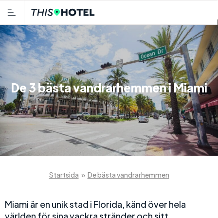
De 3 bästa vandrarhemmen i Miami
Startsida
»
De bästa vandrarhemmen
Miami är en unik stad i Florida, känd över hela
världen för sina vackra stränder och sitt