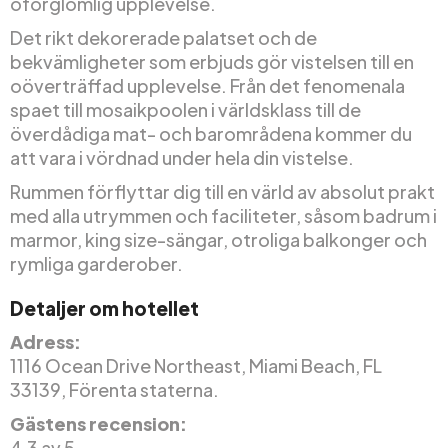
oförglömlig upplevelse.
Det rikt dekorerade palatset och de
bekvämligheter som erbjuds gör vistelsen till en
oöverträffad upplevelse. Från det fenomenala
spaet till mosaikpoolen i världsklass till de
överdådiga mat- och barområdena kommer du
att vara i vördnad under hela din vistelse.
Rummen förflyttar dig till en värld av absolut prakt
med alla utrymmen och faciliteter, såsom badrum i
marmor, king size-sängar, otroliga balkonger och
rymliga garderober.
Detaljer om hotellet
Adress:
1116 Ocean Drive Northeast, Miami Beach, FL
33139, Förenta staterna.
Gästens recension:
4,3 av 5