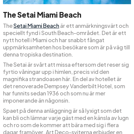
The Setai Miami Beach
The
Setai Miami Beach
är ett anmärkningsvärt och
speciellt fynd i South Beach-området. Det är ett
nytt hotell i Miami och har snabbt fångat
uppmärksamheten hos besökare som är på väg till
denna tropiska destination.
The Setai är svårt att missa eftersom det reser sig
fyrtio våningar upp i himlen, precis vid den
magnifika strandoasen här. En del av hotellet är
det renoverade Dempsey Vanderbilt Hotel, som
har funnits sedan 1936 och som nu är mer
imponerande än någonsin.
Spaet på denna anläggning är så lyxigt som det
kan bli och lämnar varje gäst med en känsla av lugn
och ro som de kommer att bära med sig i flera
dagar framöver. Art Deco-sviterna erbjuder en