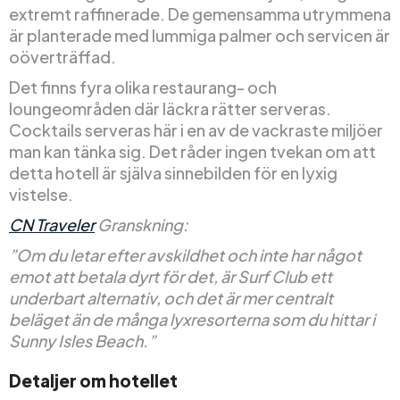
extremt raffinerade. De gemensamma utrymmena
är planterade med lummiga palmer och servicen är
oöverträffad.
Det finns fyra olika restaurang- och
loungeområden där läckra rätter serveras.
Cocktails serveras här i en av de vackraste miljöer
man kan tänka sig. Det råder ingen tvekan om att
detta hotell är själva sinnebilden för en lyxig
vistelse.
CN Traveler
Granskning:
”Om du letar efter avskildhet och inte har något
emot att betala dyrt för det, är Surf Club ett
underbart alternativ, och det är mer centralt
beläget än de många lyxresorterna som du hittar i
Sunny Isles Beach.”
Detaljer om hotellet