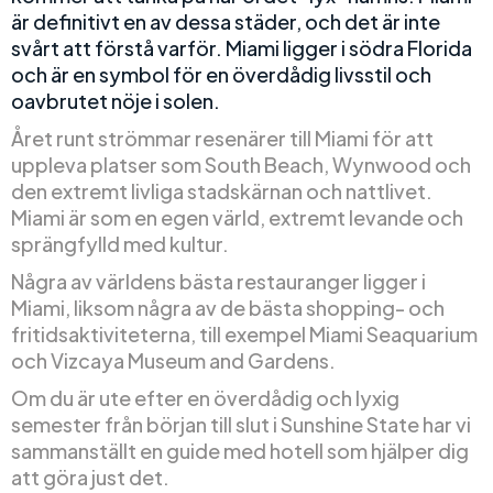
är definitivt en av dessa städer, och det är inte
svårt att förstå varför. Miami ligger i södra Florida
och är en symbol för en överdådig livsstil och
oavbrutet nöje i solen.
Året runt strömmar resenärer till Miami för att
uppleva platser som South Beach, Wynwood och
den extremt livliga stadskärnan och nattlivet.
Miami är som en egen värld, extremt levande och
sprängfylld med kultur.
Några av världens bästa restauranger ligger i
Miami, liksom några av de bästa shopping- och
fritidsaktiviteterna, till exempel Miami Seaquarium
och Vizcaya Museum and Gardens.
Om du är ute efter en överdådig och lyxig
semester från början till slut i Sunshine State har vi
sammanställt en guide med hotell som hjälper dig
att göra just det.