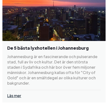
De 5 bästa lyxhotellen i Johannesburg
Johannesburg är en fascinerande och pulserande
stad, full av liv och kultur. Det är den största
staden i Sydafrika och här bor över fem miljoner
människor. Johannesburg kallas ofta för "City of
Gold" och är en smältdegel av olika kulturer och
bakgrunder.
Läs mer