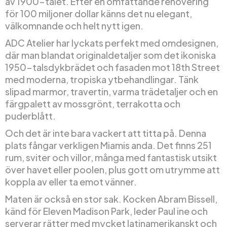
av 1900-talet. Efter en omfattande renovering
för 100 miljoner dollar känns det nu elegant,
välkomnande och helt nytt igen.
ADC Atelier har lyckats perfekt med omdesignen,
där man blandat originaldetaljer som det ikoniska
1950-talsdykbrädet och fasaden mot 18th Street
med moderna, tropiska ytbehandlingar. Tänk
slipad marmor, travertin, varma trädetaljer och en
färgpalett av mossgrönt, terrakotta och
puderblått.
Och det är inte bara vackert att titta på. Denna
plats fångar verkligen Miamis anda. Det finns 251
rum, sviter och villor, många med fantastisk utsikt
över havet eller poolen, plus gott om utrymme att
koppla av eller ta emot vänner.
Maten är också en stor sak. Kocken Abram Bissell,
känd för Eleven Madison Park, leder Paul ine och
serverar rätter med mycket latinamerikanskt och