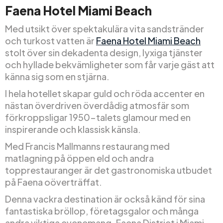
Faena Hotel Miami Beach
Med utsikt över spektakulära vita sandstränder
och turkost vatten är
Faena Hotel Miami Beach
stolt över sin dekadenta design, lyxiga tjänster
och hyllade bekvämligheter som får varje gäst att
känna sig som en stjärna.
I hela hotellet skapar guld och röda accenter en
nästan överdriven överdådig atmosfär som
förkroppsligar 1950-talets glamour med en
inspirerande och klassisk känsla.
Med Francis Mallmanns restaurang med
matlagning på öppen eld och andra
topprestauranger är det gastronomiska utbudet
på Faena oöverträffat.
Denna vackra destination är också känd för sina
fantastiska bröllop, företagsgalor och många
andra viktiga evenemang. Faena District i Miami