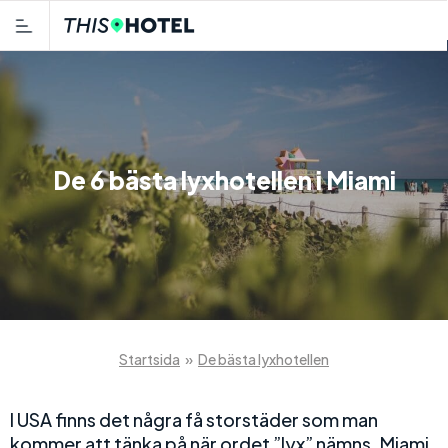
De 6 bästa lyxhotellen i Miami
Startsida
»
De bästa lyxhotellen
I USA finns det några få storstäder som man
kommer att tänka på när ordet ”lyx” nämns. Miami