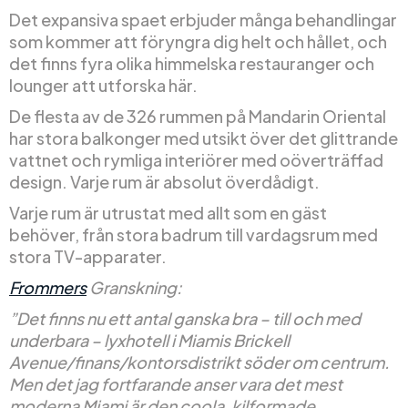
Det expansiva spaet erbjuder många behandlingar
som kommer att föryngra dig helt och hållet, och
det finns fyra olika himmelska restauranger och
lounger att utforska här.
De flesta av de 326 rummen på Mandarin Oriental
har stora balkonger med utsikt över det glittrande
vattnet och rymliga interiörer med oöverträffad
design. Varje rum är absolut överdådigt.
Varje rum är utrustat med allt som en gäst
behöver, från stora badrum till vardagsrum med
stora TV-apparater.
Frommers
Granskning:
”Det finns nu ett antal ganska bra – till och med
underbara – lyxhotell i Miamis Brickell
Avenue/finans/kontorsdistrikt söder om centrum.
Men det jag fortfarande anser vara det mest
moderna Miami är den coola, kilformade