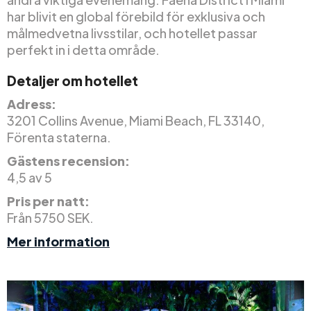
har blivit en global förebild för exklusiva och
målmedvetna livsstilar, och hotellet passar
perfekt in i detta område.
Detaljer om hotellet
Adress:
3201 Collins Avenue, Miami Beach, FL 33140,
Förenta staterna.
Gästens recension:
4,5 av 5
Pris per natt:
Från 5750 SEK.
Mer information