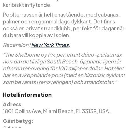
karibiskt inflytande.
Poolterrassen är helt enastående, med cabanas,
palmer och en gammaldags dykkant. Det finns
också en privat strandklubb, perfekt för dagar när
du bara vill koppla av i solen.
Recension i
New York Times
:
”The Shelborne by Proper, en art déco-pärla strax
norr om det livliga South Beach, öppnade igen i år
efter en renovering för 100 miljoner dollar. Hotellet
har en avkopplande pool (med en historisk dykkant
som bevarats i renoveringen) och strandstolar.”
Hotellinformation
Adress
1801 Collins Ave, Miami Beach, FL 33139, USA.
Gästbetyg:
4,6 av 5