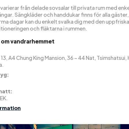
rierar från delade sovsalar till privata rum med enkel
ngar. Sängkläder och handdukar finns för alla gäster
rma dagar kan du enkelt svalka dig med den uppfrisk
itioneringen och fläktarna i rummen.
r om vandrarhemmet
r. 13, A4 Chung King Mansion, 36 – 44 Nat, Tsimshatsui
a.
yg:
 natt:
SEK.
ormation