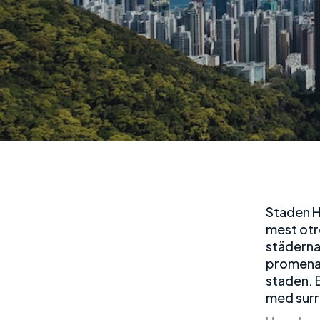
Staden H
mest otro
städerna 
promenad
staden. E
med surr