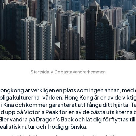
Startsida
»
De bästa vandrarhemmen
ongkong är verkligen en plats som ingen annan, med 
liga kulturerna i världen. Hong Kong är en av de vikti
i Kina och kommer garanterat att fånga ditt hjärta. T
 upp på Victoria Peak för en av de bästa utsikterna 
ller vandra på Dragon’s Back och låt dig förflyttas till
ealistisk natur och frodig grönska.