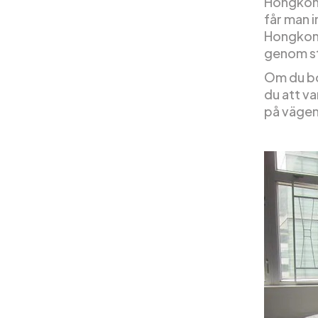
Hongkong
får man i
Hongkong
genom st
Om du bo
du att va
på vägen