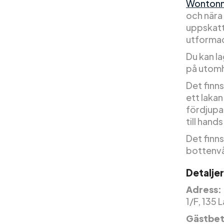
Wonton
och nära
uppskatt
utformad
Du kan l
på utomh
Det finns
ett lakan
fördjupa
till hands
Det finn
bottenvå
Detalje
Adress:
1/F, 135 
Gästbet