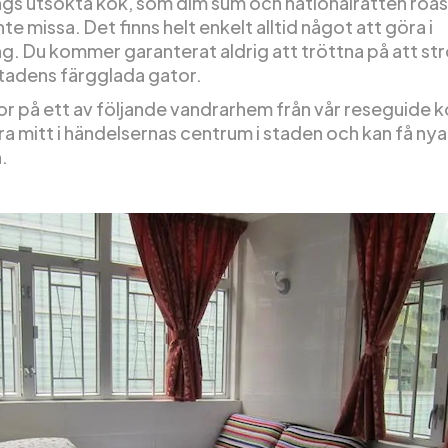
s utsökta kök, som dim sum och nationalrätten roas
nte missa. Det finns helt enkelt alltid något att göra i
. Du kommer garanterat aldrig att tröttna på att st
adens färgglada gator.
r på ett av följande vandrarhem från vår reseguide
ra mitt i händelsernas centrum i staden och kan få ny
.