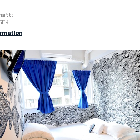
 natt:
 SEK.
ormation