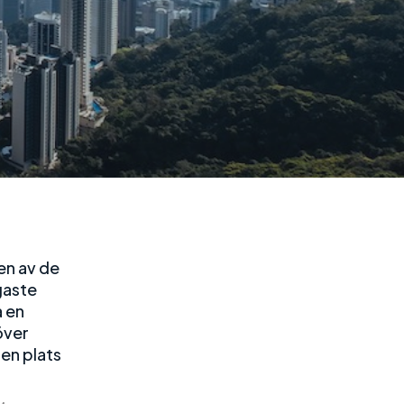
en av de
gaste
a en
över
 en plats