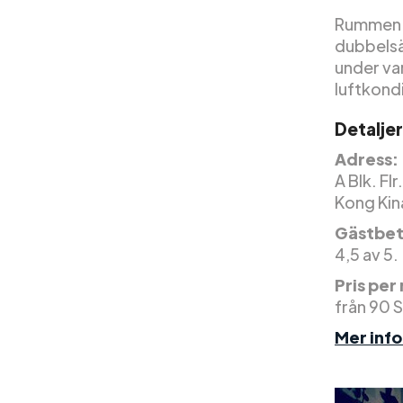
Rummen va
dubbelsä
under va
luftkond
Detalje
Adress:
A Blk. Fl
Kong Kin
Gästbet
4,5 av 5.
Pris per
från 90 
Mer inf