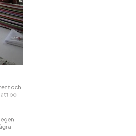
 rent och
 att bo
g egen
några