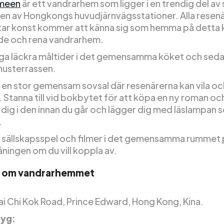
meen
är ett vandrarhem som ligger i en trendig del av
 en av Hongkongs huvudjärnvägsstationer. Alla resen
ar konst kommer att känna sig som hemma på detta k
e och rena vandrarhem.
aga läckra måltider i det gemensamma köket och sed
usterrassen.
 en stor gemensam sovsal där resenärerna kan vila och
. Stanna till vid bokbytet för att köpa en ny roman oc
 dig i den innan du går och lägger dig med läslampan 
.
s sällskapsspel och filmer i det gemensamma rummet
ningen om du vill koppla av.
r om vandrarhemmet
Lai Chi Kok Road, Prince Edward, Hong Kong, Kina.
yg: