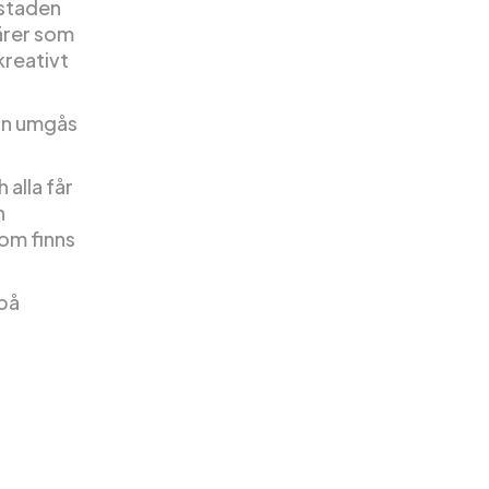
 staden
ärer som
reativt
an umgås
 alla får
h
som finns
 på