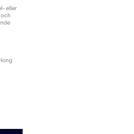
- eller
, och
ande
, Hong