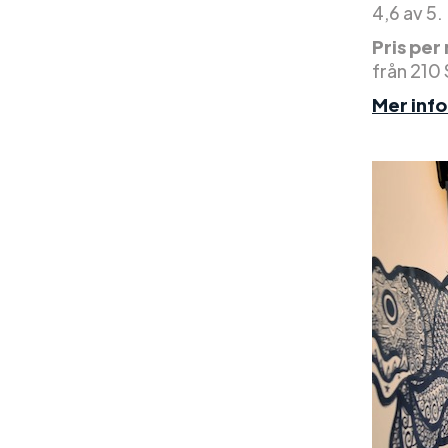
4,6 av 5.
Pris per
från 210
Mer inf