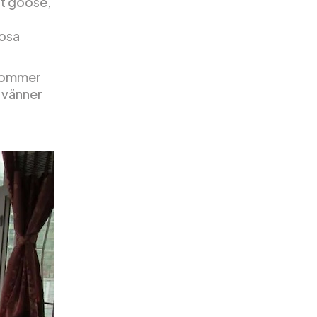
t goose,
rosa
 kommer
a vänner