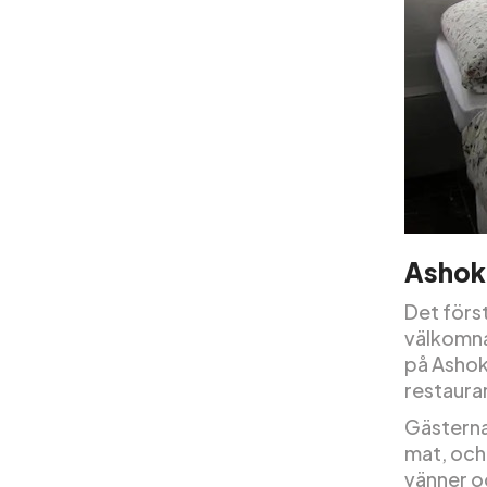
Ashok
Det förs
välkomna
på Ashok
restaura
Gästerna
mat, och
vänner oc