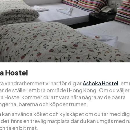
a Hostel
ta vandrarhemmet vi har för dig är
Ashoka Hostel
, ett
nde ställe i ett bra område i Hong Kong. Om du väljer
a Hostel kommer du att vara nära några av de bästa
ngerna, barerna och köpcentrumen.
 kan använda köket och kylskåpet om du tar med di
 det finns en trevlig matplats där du kan umgås med 
h ta en bit mat.