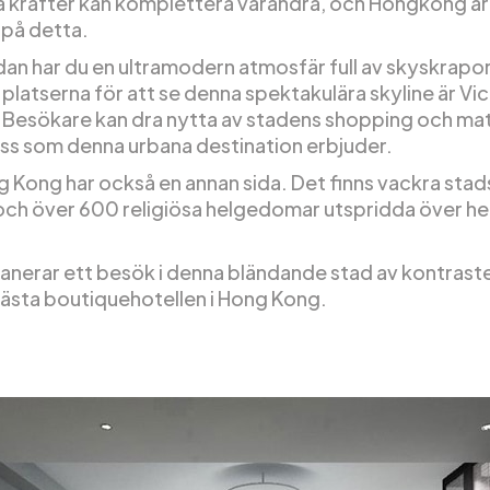
 krafter kan komplettera varandra, och Hongkong är
på detta.
dan har du en ultramodern atmosfär full av skyskrapor
platserna för att se denna spektakulära skyline är Vic
 Besökare kan dra nytta av stadens shopping och mats
ass som denna urbana destination erbjuder.
 Kong har också en annan sida. Det finns vackra sta
 och över 600 religiösa helgedomar utspridda över he
anerar ett besök i denna bländande stad av kontraster
ästa boutiquehotellen i Hong Kong.