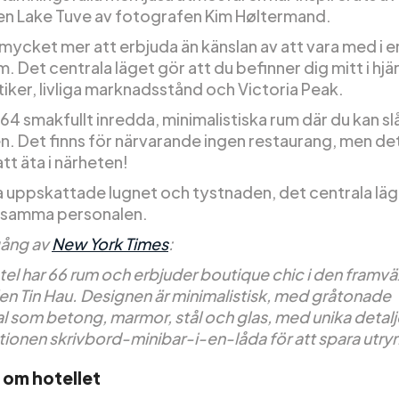
en Lake Tuve av fotografen Kim Høltermand.
 mycket mer att erbjuda än känslan av att vara med i 
. Det centrala läget gör att du befinner dig mitt i hjä
ker, livliga marknadsstånd och Victoria Peak.
 64 smakfullt inredda, minimalistiska rum där du kan sl
n. Det finns för närvarande ingen restaurang, men det
tt äta i närheten!
 uppskattade lugnet och tystnaden, det centrala lä
psamma personalen.
ång av
New York Times
:
tel har 66 rum och erbjuder boutique chic i den framv
en Tin Hau. Designen är minimalistisk, med gråtonade
al som betong, marmor, stål och glas, med unika detal
ionen skrivbord-minibar-i-en-låda för att spara utr
 om hotellet