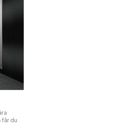
ära
 får du