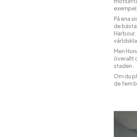
motsatta
exempel 
På ena si
de bästa 
Harbour.
världskl
Men Hong
överallt
staden.
Om du pl
de fem b