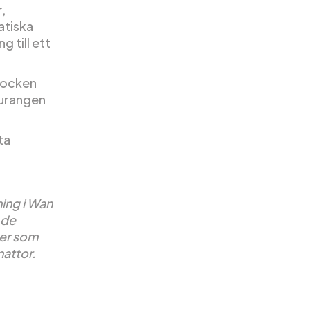
,
atiska
g till ett
kocken
aurangen
ta
ing i Wan
 de
ter som
mattor.