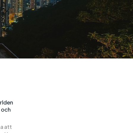
ärlden
n och
a att