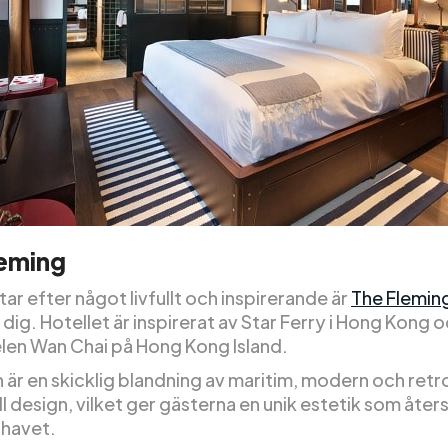
leming
ar efter något livfullt och inspirerande är
The Flemin
r dig. Hotellet är inspirerat av Star Ferry i Hong Kong o
elen Wan Chai på Hong Kong Island.
 är en skicklig blandning av maritim, modern och retr
ll design, vilket ger gästerna en unik estetik som åter
 havet.