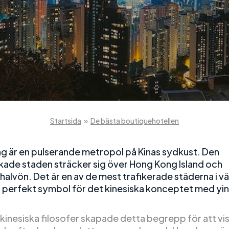
Startsida
»
De bästa boutiquehotellen
 är en pulserande metropol på Kinas sydkust. Den
kade staden sträcker sig över Hong Kong Island och
alvön. Det är en av de mest trafikerade städerna i v
n perfekt symbol för det kinesiska konceptet med yi
kinesiska filosofer skapade detta begrepp för att vis