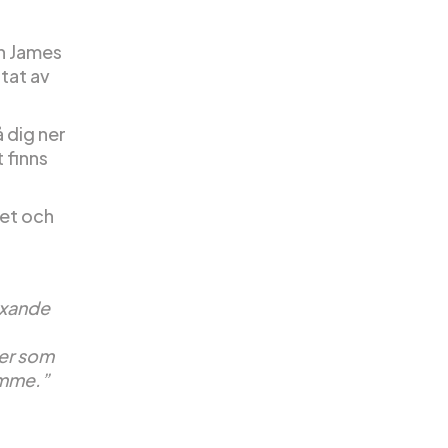
en James
rtat av
å dig ner
 finns
get och
äxande
jer som
ymme.”