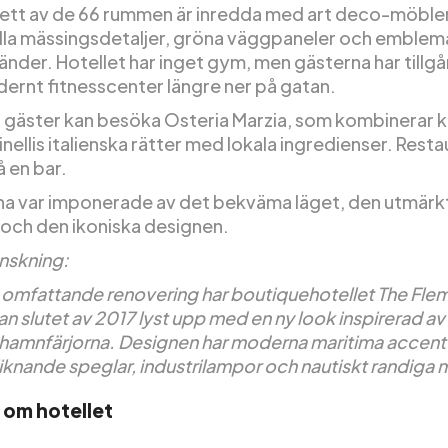
 ett av de 66 rummen är inredda med art deco-möbler
ella mässingsdetaljer, gröna väggpaneler och emblem
änder. Hotellet har inget gym, men gästerna har tillgån
rnt fitnesscenter längre ner på gatan.
 gäster kan besöka Osteria Marzia, som kombinerar 
nellis italienska rätter med lokala ingredienser. Rest
 en bar.
a var imponerade av det bekväma läget, den utmärk
 och den ikoniska designen.
nskning:
n omfattande renovering har boutiquehotellet The Flem
n slutet av 2017 lyst upp med en ny look inspirerad av
 hamnfärjorna. Designen har moderna maritima accen
iknande speglar, industrilampor och nautiskt randiga 
 om hotellet