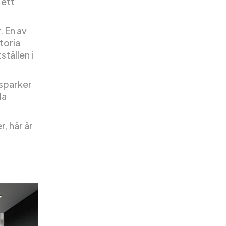
 ett
. En av
toria
tällen i
dsparker
la
, här är