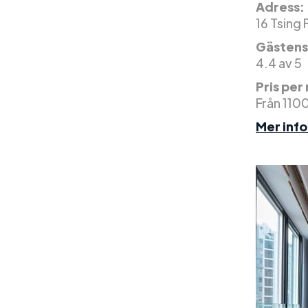
Adress:
16 Tsing
Gästens
4.4 av 5
Pris per
Från 110
Mer inf