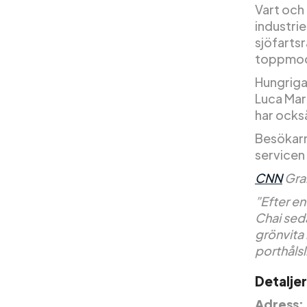
Vart och
industri
sjöfartsr
toppmode
Hungriga
Luca Mari
har också
Besökarn
servicen
CNN
Gra
”Efter e
Chai seda
grönvita
porthålsl
Detaljer
Adress: