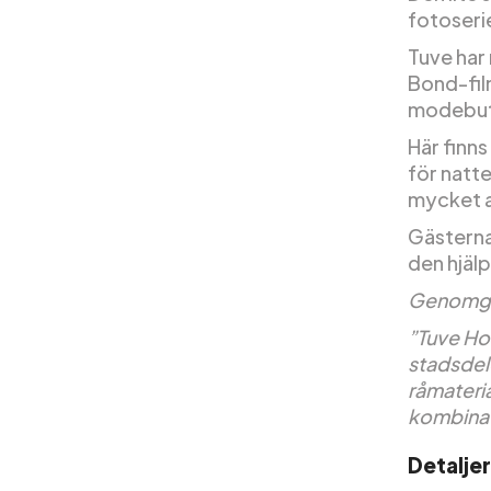
fotoseri
Tuve har
Bond-film
modebuti
Här finns
för natte
mycket a
Gästerna
den hjäl
Genomg
”Tuve Ho
stadsdel
råmateri
kombinat
Detaljer