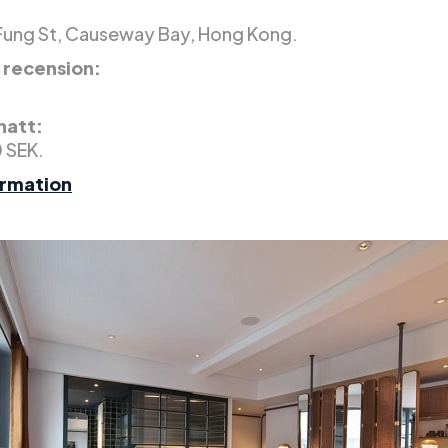
 Fung St, Causeway Bay, Hong Kong.
 recension:
 natt:
0 SEK.
ormation