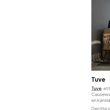
Tuve
Tuve
, et
Causeway
en känsl
Den lite 