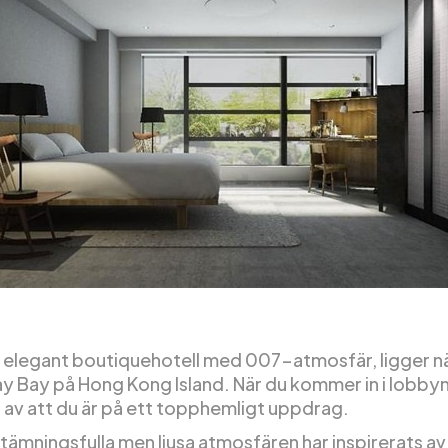
t elegant boutiquehotell med 007-atmosfär, ligger n
 Bay på Hong Kong Island. När du kommer in i lobbyn
a av att du är på ett topphemligt uppdrag.
stämningsfulla men ljusa atmosfären har inspirerats av