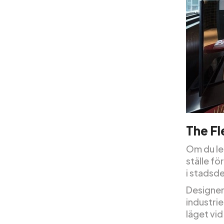
The F
Om du let
ställe fö
i stadsd
Designen
industrie
läget vid