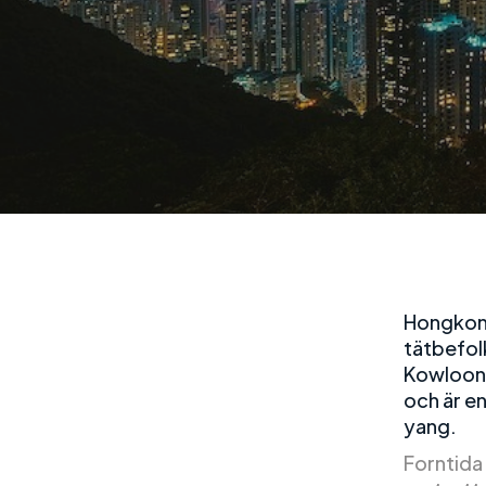
Hongkong
tätbefol
Kowloonh
och är e
yang.
Forntida 