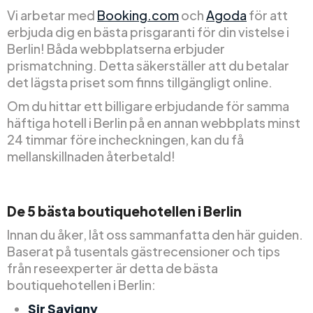
Vi arbetar med
Booking.com
och
Agoda
för att
erbjuda dig en bästa prisgaranti för din vistelse i
Berlin! Båda webbplatserna erbjuder
prismatchning. Detta säkerställer att du betalar
det lägsta priset som finns tillgängligt online.
Om du hittar ett billigare erbjudande för samma
häftiga hotell i Berlin på en annan webbplats minst
24 timmar före incheckningen, kan du få
mellanskillnaden återbetald!
De 5 bästa boutiquehotellen i Berlin
Innan du åker, låt oss sammanfatta den här guiden.
Baserat på tusentals gästrecensioner och tips
från reseexperter är detta de bästa
boutiquehotellen i Berlin:
Sir Savigny