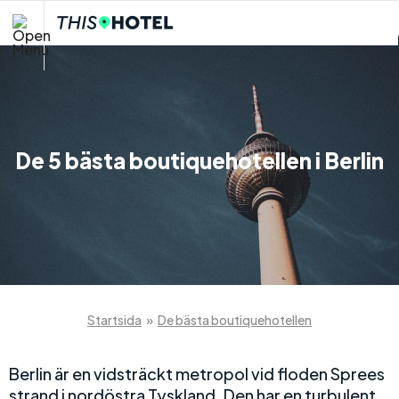
De 5 bästa boutiquehotellen i Berlin
Startsida
»
De bästa boutiquehotellen
Berlin är en vidsträckt metropol vid floden Sprees
strand i nordöstra Tyskland. Den har en turbulent