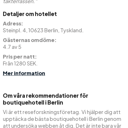
takterrassen.”
Detaljer om hotellet
Adress:
Steinpl. 4, 10623 Berlin, Tyskland.
Gästernas omdöme:
4.7 av 5
Pris per natt:
Från 1280 SEK.
Mer information
Om våra rekommendationer för
boutiquehotell i Berlin
Vi är ett reseforskningsföretag. Vi hjälper dig att
upptäcka de bästa boutiquehotell i Berlin genom
att undersöka webben åt dig. Det är inte bara vår