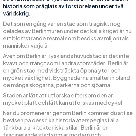
historia som präglats av förstörelsen under två
världskrig.
Det som en gång var en stad som tragiskt nog
delades av Berlinmuren under det kalla kriget är nu
ett blomstrande resmål som besöks av miljontals
människor varje år.
Även om Berlin är Tysklands huvudstad är det inte
kvavt och trångt som i andra storstäder. Berlin är
en grön stad med vidsträckta öppna ytor och
mycket växtlighet. Byggnaderna smälter in bland
de många skogarna, parkerna och sjöarna.
Staden är lätt att utforska eftersom den är
mycket platt och lätt kan utforskas med cykel.
När du promenerar genom Berlin kommer du att se
bevisen på dess rika historia återspeglas i alla
tänkbara arkitektoniska stilar. Berlin är en
fascinerande stad som är modern och