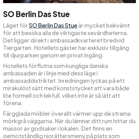
SO Berlin Das Stue
Läget för
SO Berlin Das Stue
är mycket bekvämt
för att besöka alla de viktigaste sevärdheterna.
Det ligger direkt i ambassadkvarteret bredvid
Tiergarten. Hotellets gäster har exklusiv tillgång
till djurparken genom en privat ingång.
Hotellets förflutna som kungliga danska
ambassaden är i linje med dess läge i
ambassaddistriktet. Inredningen lyckas på ett
mirakulöst sätt med konststycket att vara både
lite formell och lekfull, vilket inte är så lätt att
förena.
Färgglada möbler överallt värmer upp de strama
mörkgrå väggarna. När du lämnar ditt rum hittar du
massor av godsaker i lokalen. Det finns en
oemotståndlig niorättersmeny på plats som