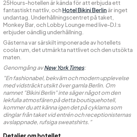
25Hours-hotellen är kända för att erbjuda ett
fantastiskt nattliv, och
Hotel Bikini Berlin
är inget
undantag. Underhållningscentret på taket,
Monkey Bar, och Lobby Lounge med live-DJ:s
erbjuder oändlig underhållning.
Gästerna var särskilt imponerade av hotellets
coola rum, det utmärkta nattlivet och den utsökta
maten.
Genomgång av
New York Times
:
”En fashionabel, bekväm och modern upplevelse
med vidsträckt utsikt över gamla Berlin. Om
namnet ”Bikini Berlin” inte säger något om den
lekfulla atmosfären på detta boutiquehotell,
kommer du att känna igen det på cyklarna som
dinglar från taket vid entrén och receptionisternas
avslappnade, rufsiga sweatshirts.”
Detaljer om hotellet