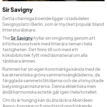
Sir Savigny
Detta charmiga boende ligger i stadsdelen
Savignyplatz i Berlin, som är mycket populär bland
litteraturälskare.
The
Sir Savigny
hyllar sin omgivning genom att
införliva konstverk med litterära teman i hela
fastigheten. Det finns till och med ett
köksbibliotek fyllt med läsmaterial om alla
tänkbara ämnen.
Rummen har sin egen konstnärliga känsla med de
karakteristiska gröna sammetssängkläderna, de
färgglada sammetsfåtöljerna och de utsmyckade
belysningsarmaturerna. Denna eklektiska men
ändå harmoniska estetik går igen i hela hotellet.
Om du är hungrig kan du äta läckra Aberdeen
Angus-burgare och smutta på uppfriskande