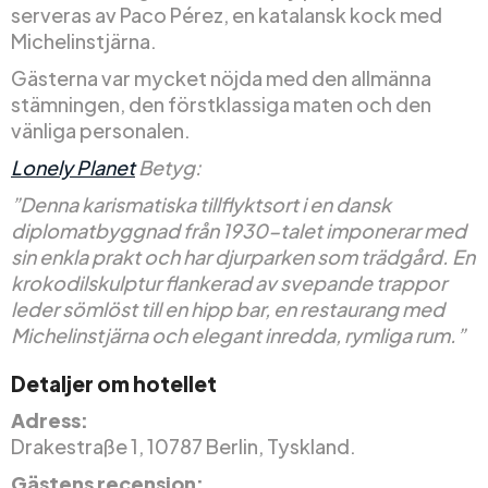
serveras av Paco Pérez, en katalansk kock med
Michelinstjärna.
Gästerna var mycket nöjda med den allmänna
stämningen, den förstklassiga maten och den
vänliga personalen.
Lonely Planet
Betyg:
”Denna karismatiska tillflyktsort i en dansk
diplomatbyggnad från 1930-talet imponerar med
sin enkla prakt och har djurparken som trädgård. En
krokodilskulptur flankerad av svepande trappor
leder sömlöst till en hipp bar, en restaurang med
Michelinstjärna och elegant inredda, rymliga rum.”
Detaljer om hotellet
Adress:
Drakestraße 1, 10787 Berlin, Tyskland.
Gästens recension: