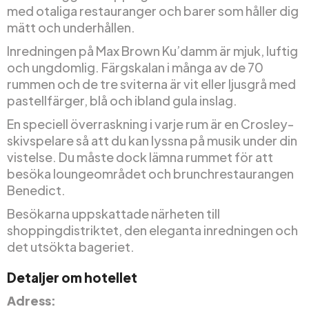
med otaliga restauranger och barer som håller dig
mätt och underhållen.
Inredningen på Max Brown Ku’damm är mjuk, luftig
och ungdomlig. Färgskalan i många av de 70
rummen och de tre sviterna är vit eller ljusgrå med
pastellfärger, blå och ibland gula inslag.
En speciell överraskning i varje rum är en Crosley-
skivspelare så att du kan lyssna på musik under din
vistelse. Du måste dock lämna rummet för att
besöka loungeområdet och brunchrestaurangen
Benedict.
Besökarna uppskattade närheten till
shoppingdistriktet, den eleganta inredningen och
det utsökta bageriet.
Detaljer om hotellet
Adress: