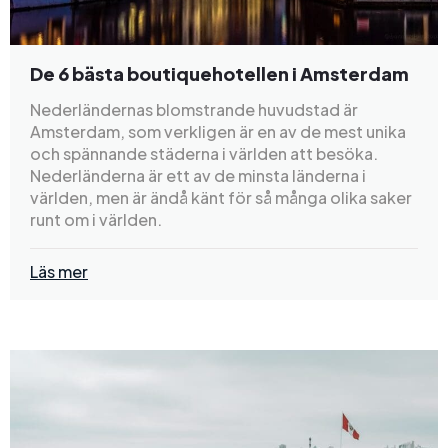
De 6 bästa boutiquehotellen i Amsterdam
Nederländernas blomstrande huvudstad är
Amsterdam, som verkligen är en av de mest unika
och spännande städerna i världen att besöka.
Nederländerna är ett av de minsta länderna i
världen, men är ändå känt för så många olika saker
runt om i världen.
Läs mer