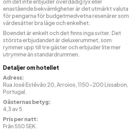
om det inte erbjuder överdådig lyx eller
enastående bekvämligheter är det utmärkt valuta
för pengarna för budgetmedvetna resenärer som
värdesätter bra läge och enkelhet.
Boendet är enkelt och det finns inga sviter. Det
största erbjudandet är deluxerummet, som
rymmer upp till tre gäster och erbjuder lite mer
utrymme än standardrummen.
Detaljer om hotellet
Adress:
Rua José Estêvão 20, Arroios, 1150-200 Lissabon,
Portugal.
Gästernas betyg:
4,3 av 5
Pris per natt:
Från 550 SEK.