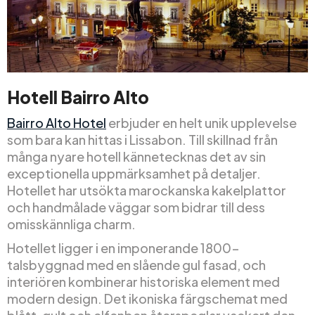
Hotell Bairro Alto
Bairro Alto Hotel
erbjuder en helt unik upplevelse
som bara kan hittas i Lissabon. Till skillnad från
många nyare hotell kännetecknas det av sin
exceptionella uppmärksamhet på detaljer.
Hotellet har utsökta marockanska kakelplattor
och handmålade väggar som bidrar till dess
omisskännliga charm.
Hotellet ligger i en imponerande 1800-
talsbyggnad med en slående gul fasad, och
interiören kombinerar historiska element med
modern design. Det ikoniska färgschemat med