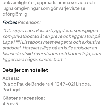
bekvämligheter, uppmärksamma service och
lugna omgivningar som gör varje vistelse
oförglömlig.
Forbes
Recension:
”Olissippo Lapa Palace byggdes ursprungligen
som privatbostad åt en greve och ligger stolt på
Lapa Hill i Lissabons mest eleganta och exklusiva
stadsdel. Hotellets läge på en kulle erbjuder en
hisnande utsikt över staden och floden Tejo, som
ligger bara några minuter bort.”
Detaljer om hotellet
Adress:
Rua do Pau de Bandeira 4, 1249-021 Lisboa,
Portugal.
Gästens recension:
4,6 av 5