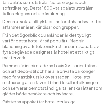
talspalats som utstrålar tidlös elegans och
sofistikering. Detta 1800-talspalats utstrålar
tidlös elegans och sofistikering.
Denna utsökta tillflyktsort är förstahandsvalet för
affärsresenärer, kändisar och grupper.
Från det ögonblick du anländer är det tydligt
varför detta hotell är så populärt. Med sin
blandning av arkitektoniska stilar som skapats av
fyra begåvade designers är hotellet ett riktigt
mästerverk.
Rummen är inspirerade av Louis XV-, orientalism-
och art deco-stil och har alla privata balkonger
med fantastisk utsikt över staden. Hotellets
restaurang är en favorit bland lokalbefolkningen
och serverar oemotståndliga italienska rätter som
gläder både besökare och invånare.
Gästerna uppskattar hotellets lyxiga