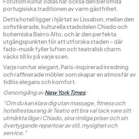
Förutom kultur odlas här också den berömda
portugisiska traditionen av varm gästfrihet.
Detta hotell ligger i hjärtat av Lissabon, mellan den
sofistikerade, kulturella stadsdelen Chiado och
bohemiska Bairro Alto, och är den perfekta
utgångspunkten för att utforska staden – där
fado-musik fyller luften och teatralisk charm
väcks till liv på varje scen.
Varje rum har elegant, Paris-inspirerad inredning
och raffinerade möbler som skapar en atmosfär av
tidlös elegans och komfort.
Genomgång av
New York Times
:
”Om du kan klara dig utan massage, fitness och
hotellrestaurang är Teatro ett bra val tack vare sitt
utmärkta läge i Chiado, sina rimliga priser och sin
övertygande repertoar av stil, mysighet och
service.”