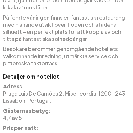
blått, gult och elfenben återspeglar vackert den
lokala atmosfären.
På femte våningen finns en fantastisk restaurang
med hisnande utsikt över floden och stadens
silhuett – en perfekt plats för att koppla av och
titta på fantastiska solnedgångar.
Besökare berömmer genomgående hotellets
välkomnande inredning, utmärkta service och
pittoreska takterrass.
Detaljer om hotellet
Adress:
Praça Luis De Camões 2, Misericordia, 1200-243
Lissabon, Portugal.
Gästernas betyg:
4,7 av 5
Pris per natt: