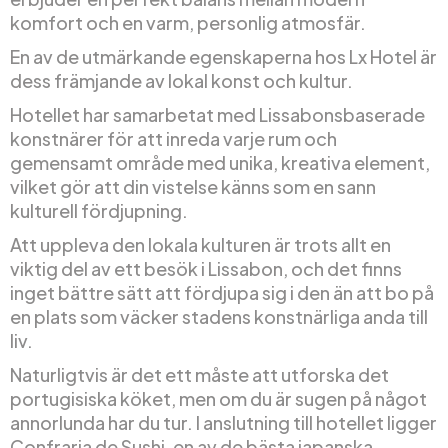
komfort och en varm, personlig atmosfär.
En av de utmärkande egenskaperna hos Lx Hotel är
dess främjande av lokal konst och kultur.
Hotellet har samarbetat med Lissabonsbaserade
konstnärer för att inreda varje rum och
gemensamt område med unika, kreativa element,
vilket gör att din vistelse känns som en sann
kulturell fördjupning.
Att uppleva den lokala kulturen är trots allt en
viktig del av ett besök i Lissabon, och det finns
inget bättre sätt att fördjupa sig i den än att bo på
en plats som väcker stadens konstnärliga anda till
liv.
Naturligtvis är det ett måste att utforska det
portugisiska köket, men om du är sugen på något
annorlunda har du tur. I anslutning till hotellet ligger
Confraria de Sushi, en av de bästa japanska