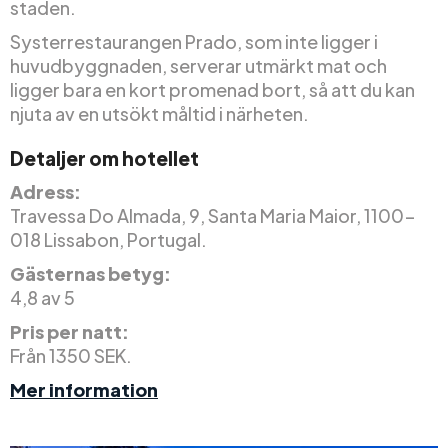
staden.
Systerrestaurangen Prado, som inte ligger i
huvudbyggnaden, serverar utmärkt mat och
ligger bara en kort promenad bort, så att du kan
njuta av en utsökt måltid i närheten.
Detaljer om hotellet
Adress:
Travessa Do Almada, 9, Santa Maria Maior, 1100-
018 Lissabon, Portugal.
Gästernas betyg:
4,8 av 5
Pris per natt:
Från 1350 SEK.
Mer information