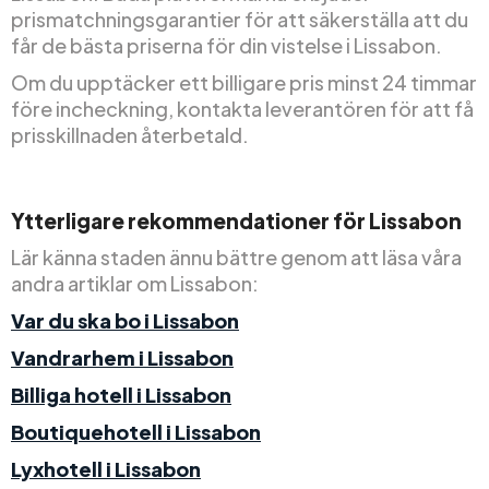
prismatchningsgarantier för att säkerställa att du
får de bästa priserna för din vistelse i Lissabon.
Om du upptäcker ett billigare pris minst 24 timmar
före incheckning, kontakta leverantören för att få
prisskillnaden återbetald.
Ytterligare rekommendationer för Lissabon
Lär känna staden ännu bättre genom att läsa våra
andra artiklar om Lissabon:
Var du ska bo i Lissabon
Vandrarhem i Lissabon
Billiga hotell i Lissabon
Boutiquehotell i Lissabon
Lyxhotell i Lissabon