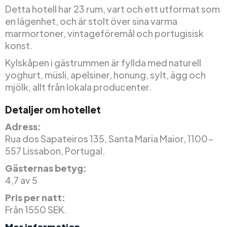
Detta hotell har 23 rum, vart och ett utformat som
en lägenhet, och är stolt över sina varma
marmortoner, vintageföremål och portugisisk
konst.
Kylskåpen i gästrummen är fyllda med naturell
yoghurt, müsli, apelsiner, honung, sylt, ägg och
mjölk, allt från lokala producenter.
Detaljer om hotellet
Adress:
Rua dos Sapateiros 135, Santa Maria Maior, 1100-
557 Lissabon, Portugal.
Gästernas betyg:
4,7 av 5
Pris per natt:
Från 1550 SEK.
Mer information