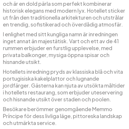
och är en dold pärla som perfekt kombinerar
historisk elegans med modern lyx. Hotellet sticker
ut från den traditionella arkitekturen och utstrålar
en trendig, sofistikerad och överdådig atmosfär.
I enlighet med sitt kungliga namn är inredningen
inget annat än majestätisk. Vart och ett av de 41
rummen erbjuder en furstlig upplevelse, med
privata balkonger, mysiga öppna spisar och
hisnande utsikt.
Hotellets inredning pryds av klassiska blå och vita
portugisiska kakelplattor och lugnande
jordfärger. Gästerna kan njuta av utsökta måltider
i hotellets restaurang, som erbjuder uteservering
och hisnande utsikt över staden och poolen.
Besökare berömmer genomgående Memmo
Príncipe för dess livliga läge, pittoreska landskap
och utmärkta service.