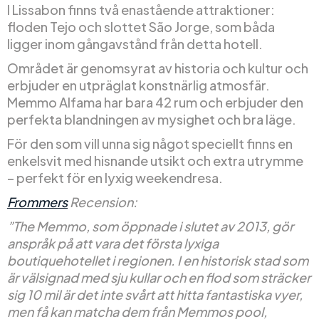
I Lissabon finns två enastående attraktioner:
floden Tejo och slottet São Jorge, som båda
ligger inom gångavstånd från detta hotell.
Området är genomsyrat av historia och kultur och
erbjuder en utpräglat konstnärlig atmosfär.
Memmo Alfama har bara 42 rum och erbjuder den
perfekta blandningen av mysighet och bra läge.
För den som vill unna sig något speciellt finns en
enkelsvit med hisnande utsikt och extra utrymme
– perfekt för en lyxig weekendresa.
Frommers
Recension:
”The Memmo, som öppnade i slutet av 2013, gör
anspråk på att vara det första lyxiga
boutiquehotellet i regionen. I en historisk stad som
är välsignad med sju kullar och en flod som sträcker
sig 10 mil är det inte svårt att hitta fantastiska vyer,
men få kan matcha dem från Memmos pool,