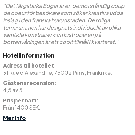
”Det färgstarka Edgar är en oemotståndlig coup
de coeur för besökare som söker kreativa udda
inslag i den franska huvudstaden. De roliga
temarummen har designats individuellt av olika
samtida konstnärer och bistrobaren på
bottenvåningen är ett coolt tillhåll i kvarteret.”
Hotellinformation
Adress till hotellet:
31 Rue d’Alexandrie, 75002 Paris, Frankrike.
Gästens recension:
4,5 av 5
Pris per natt:
Från 1400 SEK.
Mer info