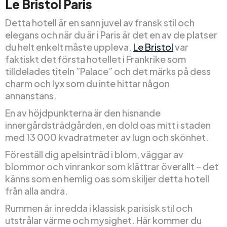
Le Bristol Paris
Detta hotell är en sann juvel av fransk stil och
elegans och när du är i Paris är det en av de platser
du helt enkelt måste uppleva.
Le Bristol
var
faktiskt det första hotellet i Frankrike som
tilldelades titeln ”Palace” och det märks på dess
charm och lyx som du inte hittar någon
annanstans.
En av höjdpunkterna är den hisnande
innergårdsträdgården, en dold oas mitt i staden
med 13 000 kvadratmeter av lugn och skönhet.
Föreställ dig apelsinträd i blom, väggar av
blommor och vinrankor som klättrar överallt – det
känns som en hemlig oas som skiljer detta hotell
från alla andra.
Rummen är inredda i klassisk parisisk stil och
utstrålar värme och mysighet. Här kommer du