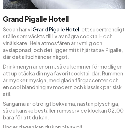
Grand Pigalle Hotell
Sedan har vi
Grand Pigalle Hotel
, ett supertrendigt
ställe som väckts till liv av några cocktail- och
vinälskare. Hela atmosfären är rymlig och
avslappnad, och det ligger mitt i hjärtat av Pigalle,
där det alltid händer något.
Drinkmenyn är enorm, så du kommer förmodligen
att upptäcka din nya favoritcocktail där. Rummen
är mycket mysiga, med glada färgaccenter och
en cool blandning av modern och klassisk parisisk
stil.
Sängarna är otroligt bekväma, nästan plyschiga,
så du kanske beställer rumsservice klockan 02.00
bara för att du kan.
Under dagen kan du koppla av på