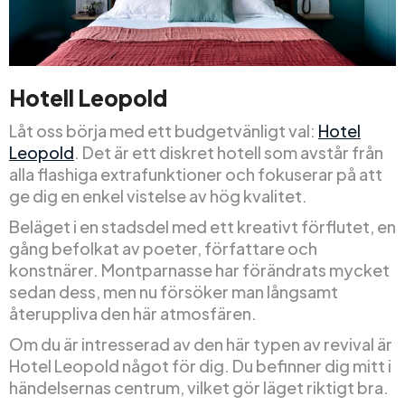
Hotell Leopold
Låt oss börja med ett budgetvänligt val:
Hotel
Leopold
. Det är ett diskret hotell som avstår från
alla flashiga extrafunktioner och fokuserar på att
ge dig en enkel vistelse av hög kvalitet.
Beläget i en stadsdel med ett kreativt förflutet, en
gång befolkat av poeter, författare och
konstnärer. Montparnasse har förändrats mycket
sedan dess, men nu försöker man långsamt
återuppliva den här atmosfären.
Om du är intresserad av den här typen av revival är
Hotel Leopold något för dig. Du befinner dig mitt i
händelsernas centrum, vilket gör läget riktigt bra.