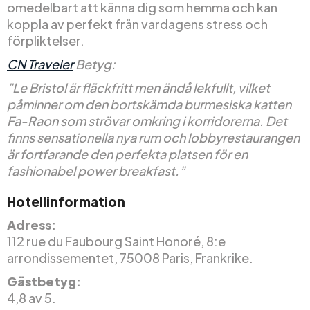
omedelbart att känna dig som hemma och kan
koppla av perfekt från vardagens stress och
förpliktelser.
CN Traveler
Betyg:
”Le Bristol är fläckfritt men ändå lekfullt, vilket
påminner om den bortskämda burmesiska katten
Fa-Raon som strövar omkring i korridorerna. Det
finns sensationella nya rum och lobbyrestaurangen
är fortfarande den perfekta platsen för en
fashionabel power breakfast.”
Hotellinformation
Adress:
112 rue du Faubourg Saint Honoré, 8:e
arrondissementet, 75008 Paris, Frankrike.
Gästbetyg:
4,8 av 5.