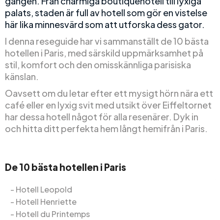
gången. Från charmiga boutiquehotell till lyxiga
palats, staden är full av hotell som gör en vistelse
här lika minnesvärd som att utforska dess gator.
I denna reseguide har vi sammanställt de 10 bästa
hotellen i Paris, med särskild uppmärksamhet på
stil, komfort och den omisskännliga parisiska
känslan.
Oavsett om du letar efter ett mysigt hörn nära ett
café eller en lyxig svit med utsikt över Eiffeltornet
har dessa hotell något för alla resenärer. Dyk in
och hitta ditt perfekta hem långt hemifrån i Paris.
De 10 bästa hotellen i Paris
Hotell Leopold
Hotell Henriette
Hotell du Printemps