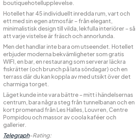
boutiquehotellupplevelse.
Hotellet har 45 individuellt inredda rum, vart och
ett med sin egen atmosfär – från elegant,
minimalistisk design till vilda, lekfulla interiörer – så
att varje vistelse är fräsch och annorlunda.
Men det handlar inte bara om utseendet. Hotellet
erbjuder moderna bekvämligheter som gratis
WIFI, en bar, en restaurang som serverar läckra
fiskrätter (och brunch på lata söndagar) och en
terrass där du kan koppla av med utsikt över det
charmiga torget.
Läget kunde inte vara bättre – mitt i händelsernas
centrum, bara några steg från tunnelbanan och en
kort promenad från Les Halles, Louvren, Centre
Pompidou och massor av coola kaféer och
gallerier.
Telegraph
-Rating: