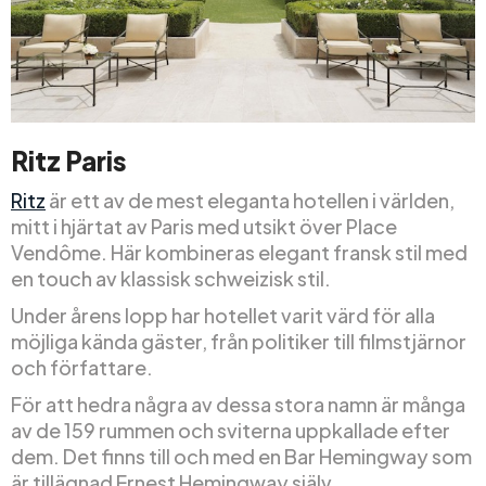
Ritz Paris
Ritz
är ett av de mest eleganta hotellen i världen,
mitt i hjärtat av Paris med utsikt över Place
Vendôme. Här kombineras elegant fransk stil med
en touch av klassisk schweizisk stil.
Under årens lopp har hotellet varit värd för alla
möjliga kända gäster, från politiker till filmstjärnor
och författare.
För att hedra några av dessa stora namn är många
av de 159 rummen och sviterna uppkallade efter
dem. Det finns till och med en Bar Hemingway som
är tillägnad Ernest Hemingway själv.