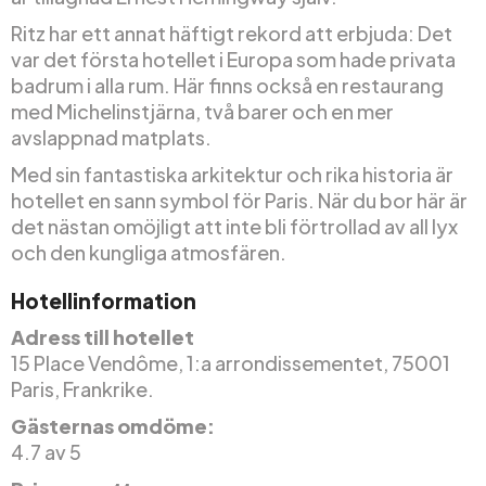
Ritz har ett annat häftigt rekord att erbjuda: Det
var det första hotellet i Europa som hade privata
badrum i alla rum. Här finns också en restaurang
med Michelinstjärna, två barer och en mer
avslappnad matplats.
Med sin fantastiska arkitektur och rika historia är
hotellet en sann symbol för Paris. När du bor här är
det nästan omöjligt att inte bli förtrollad av all lyx
och den kungliga atmosfären.
Hotellinformation
Adress till hotellet
15 Place Vendôme, 1:a arrondissementet, 75001
Paris, Frankrike.
Gästernas omdöme:
4.7 av 5