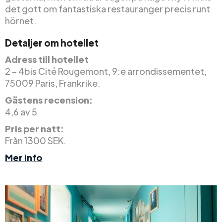
det gott om fantastiska restauranger precis runt
hörnet.
Detaljer om hotellet
Adress till hotellet
2 – 4bis Cité Rougemont, 9:e arrondissementet,
75009 Paris, Frankrike.
Gästens recension:
4,6 av 5
Pris per natt:
Från 1300 SEK.
Mer info