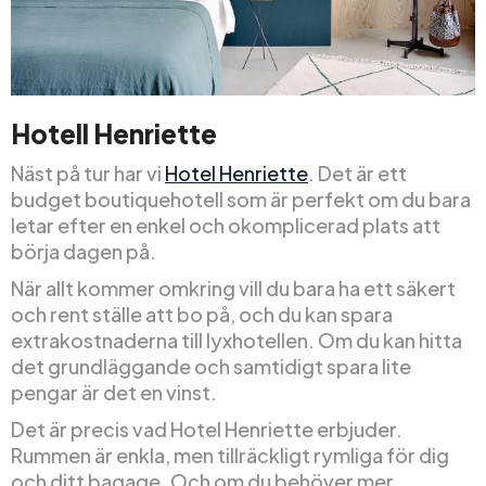
Hotell Henriette
Näst på tur har vi
Hotel Henriette
. Det är ett
budget boutiquehotell som är perfekt om du bara
letar efter en enkel och okomplicerad plats att
börja dagen på.
När allt kommer omkring vill du bara ha ett säkert
och rent ställe att bo på, och du kan spara
extrakostnaderna till lyxhotellen. Om du kan hitta
det grundläggande och samtidigt spara lite
pengar är det en vinst.
Det är precis vad Hotel Henriette erbjuder.
Rummen är enkla, men tillräckligt rymliga för dig
och ditt bagage. Och om du behöver mer