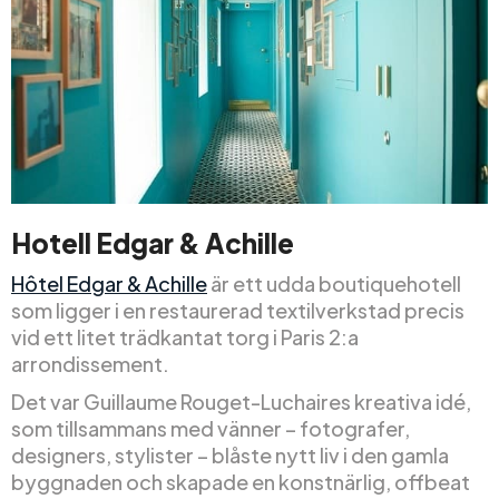
Hotell Edgar & Achille
Hôtel Edgar & Achille
är ett udda boutiquehotell
som ligger i en restaurerad textilverkstad precis
vid ett litet trädkantat torg i Paris 2:a
arrondissement.
Det var Guillaume Rouget-Luchaires kreativa idé,
som tillsammans med vänner – fotografer,
designers, stylister – blåste nytt liv i den gamla
byggnaden och skapade en konstnärlig, offbeat