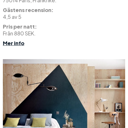
75014 Paris, Frankrike.
Gästens recension:
4,5 av 5
Pris per natt:
Från 880 SEK.
Mer info