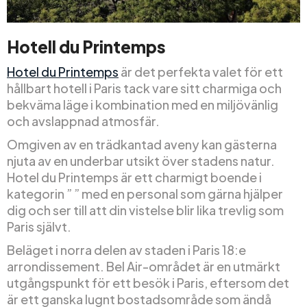
Hotell du Printemps
Hotel du Printemps
är det perfekta valet för ett
hållbart hotell i Paris tack vare sitt charmiga och
bekväma läge i kombination med en miljövänlig
och avslappnad atmosfär.
Omgiven av en trädkantad aveny kan gästerna
njuta av en underbar utsikt över stadens natur.
Hotel du Printemps är ett charmigt boende i
kategorin ” ” med en personal som gärna hjälper
dig och ser till att din vistelse blir lika trevlig som
Paris självt.
Beläget i norra delen av staden i Paris 18:e
arrondissement. Bel Air-området är en utmärkt
utgångspunkt för ett besök i Paris, eftersom det
är ett ganska lugnt bostadsområde som ändå