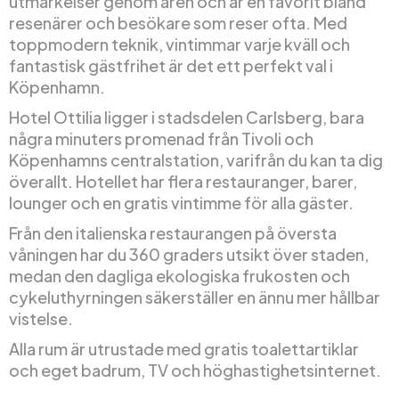
utmärkelser genom åren och är en favorit bland
resenärer och besökare som reser ofta. Med
toppmodern teknik, vintimmar varje kväll och
fantastisk gästfrihet är det ett perfekt val i
Köpenhamn.
Hotel Ottilia ligger i stadsdelen Carlsberg, bara
några minuters promenad från Tivoli och
Köpenhamns centralstation, varifrån du kan ta dig
överallt. Hotellet har flera restauranger, barer,
lounger och en gratis vintimme för alla gäster.
Från den italienska restaurangen på översta
våningen har du 360 graders utsikt över staden,
medan den dagliga ekologiska frukosten och
cykeluthyrningen säkerställer en ännu mer hållbar
vistelse.
Alla rum är utrustade med gratis toalettartiklar
och eget badrum, TV och höghastighetsinternet.