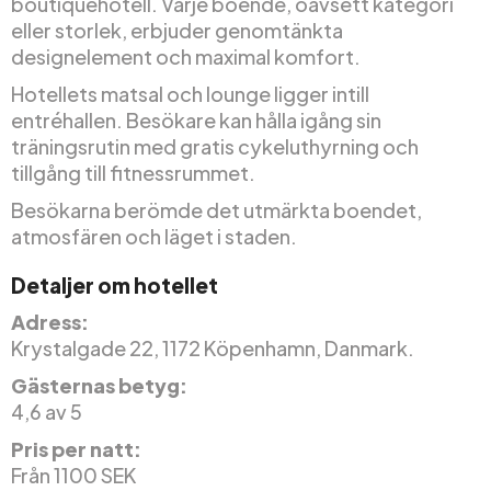
boutiquehotell. Varje boende, oavsett kategori
eller storlek, erbjuder genomtänkta
designelement och maximal komfort.
Hotellets matsal och lounge ligger intill
entréhallen. Besökare kan hålla igång sin
träningsrutin med gratis cykeluthyrning och
tillgång till fitnessrummet.
Besökarna berömde det utmärkta boendet,
atmosfären och läget i staden.
Detaljer om hotellet
Adress:
Krystalgade 22, 1172 Köpenhamn, Danmark.
Gästernas betyg:
4,6 av 5
Pris per natt:
Från 1100 SEK