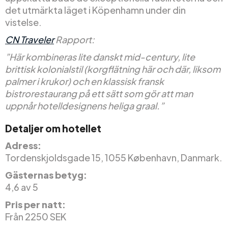
det utmärkta läget i Köpenhamn under din
vistelse.
CN Traveler
Rapport:
”Här kombineras lite danskt mid-century, lite
brittisk kolonialstil (korgflätning här och där, liksom
palmer i krukor) och en klassisk fransk
bistrorestaurang på ett sätt som gör att man
uppnår hotelldesignens heliga graal.”
Detaljer om hotellet
Adress:
Tordenskjoldsgade 15, 1055 København, Danmark.
Gästernas betyg:
4,6 av 5
Pris per natt:
Från 2250 SEK