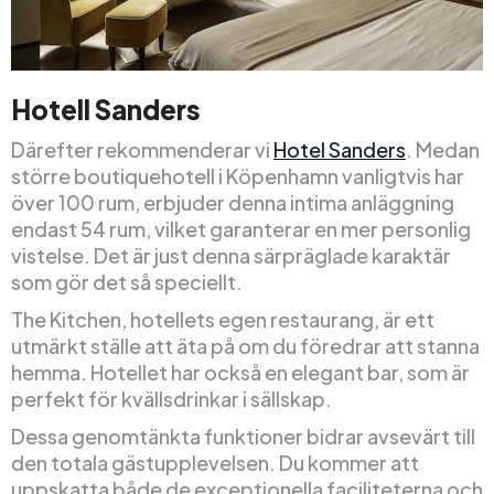
Hotell Sanders
Därefter rekommenderar vi
Hotel Sanders
. Medan
större boutiquehotell i Köpenhamn vanligtvis har
över 100 rum, erbjuder denna intima anläggning
endast 54 rum, vilket garanterar en mer personlig
vistelse. Det är just denna särpräglade karaktär
som gör det så speciellt.
The Kitchen, hotellets egen restaurang, är ett
utmärkt ställe att äta på om du föredrar att stanna
hemma. Hotellet har också en elegant bar, som är
perfekt för kvällsdrinkar i sällskap.
Dessa genomtänkta funktioner bidrar avsevärt till
den totala gästupplevelsen. Du kommer att
uppskatta både de exceptionella faciliteterna och