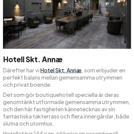
Hotell Skt. Annæ
Därefter har vi
Hotel Skt. Annæ
, som erbjuder en
perfekt balans mellan gemensamma utrymmen
och privat boende.
Det som gör boutiquehotell speciella är deras
genomtänkt utformade gemensamma utrymmen,
och den här fastigheten kännetecknas av sin
fantastiska takterrass och flera innergårdar, både
slutna och utomhus.
Hotellet har 144 rum, inklusive en exceptionell