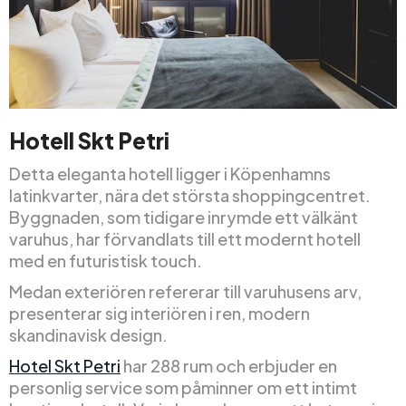
Hotell Skt Petri
Detta eleganta hotell ligger i Köpenhamns
latinkvarter, nära det största shoppingcentret.
Byggnaden, som tidigare inrymde ett välkänt
varuhus, har förvandlats till ett modernt hotell
med en futuristisk touch.
Medan exteriören refererar till varuhusens arv,
presenterar sig interiören i ren, modern
skandinavisk design.
Hotel Skt Petri
har 288 rum och erbjuder en
personlig service som påminner om ett intimt