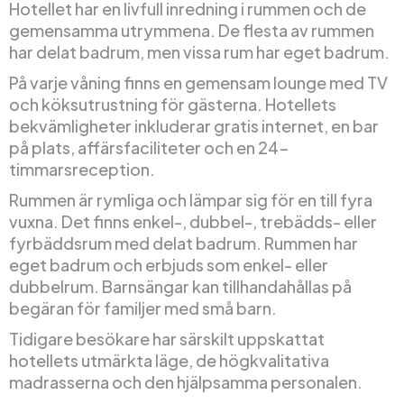
Hotellet har en livfull inredning i rummen och de
gemensamma utrymmena. De flesta av rummen
har delat badrum, men vissa rum har eget badrum.
På varje våning finns en gemensam lounge med TV
och köksutrustning för gästerna. Hotellets
bekvämligheter inkluderar gratis internet, en bar
på plats, affärsfaciliteter och en 24-
timmarsreception.
Rummen är rymliga och lämpar sig för en till fyra
vuxna. Det finns enkel-, dubbel-, trebädds- eller
fyrbäddsrum med delat badrum. Rummen har
eget badrum och erbjuds som enkel- eller
dubbelrum. Barnsängar kan tillhandahållas på
begäran för familjer med små barn.
Tidigare besökare har särskilt uppskattat
hotellets utmärkta läge, de högkvalitativa
madrasserna och den hjälpsamma personalen.