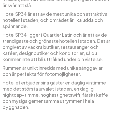
är svår att slå.
Hotel SP34 är ett av de mest unika och attraktiva
hotellen i staden, och området är lika udda och
spännande.
Hotel SP34 ligger i Quartier Latin och är ett av de
trendigaste och grönaste hotellen i staden. Det är
omgivet av vackra butiker, restauranger och
kaféer, designbutiker och konditorier, så du
kommer inte att bli uttråkad under din vistelse.
Rummen är unikt inredda med unika sänggavlar
och är perfekta för fotomöjligheter.
Hotellet erbjuder sina gäster en daglig vintimme
med det största urvalet i staden, en daglig
nightcap-timme, höghastighetswifi, färskt kaffe
och mysiga gemensamma utrymmen i hela
byggnaden.