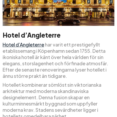
Hotel d’Angleterre
Hotel d’Angleterre
har varit ett prestigefyllt
etablissemang i Köpenhamn sedan 1755. Detta
ikoniska hotell är känt över hela världen för sin
elegans, storslagenhet och förfinade atmosfär.
Efter de senaste renoveringarna lyser hotellet i
ännu större prakt än tidigare.
Hotellet kombinerar sömlöst sin viktorianska
arkitektur med moderna skandinaviska
designelement. Denna fusion skapar en
kulturminnesmärkt byggnad som uppfyller
moderna krav. Stadens sevärdheter ligger i
hotellets omedelbara närhet.