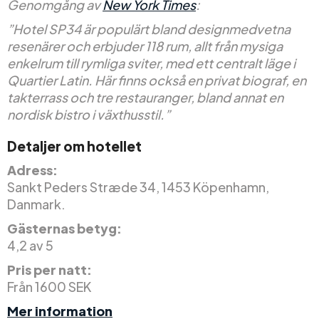
Genomgång av
New York Times
:
”Hotel SP34 är populärt bland designmedvetna
resenärer och erbjuder 118 rum, allt från mysiga
enkelrum till rymliga sviter, med ett centralt läge i
Quartier Latin. Här finns också en privat biograf, en
takterrass och tre restauranger, bland annat en
nordisk bistro i växthusstil.”
Detaljer om hotellet
Adress:
Sankt Peders Stræde 34, 1453 Köpenhamn,
Danmark.
Gästernas betyg:
4,2 av 5
Pris per natt:
Från 1600 SEK
Mer information