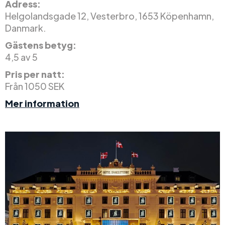
Adress:
Helgolandsgade 12, Vesterbro, 1653 Köpenhamn,
Danmark.
Gästens betyg:
4,5 av 5
Pris per natt:
Från 1050 SEK
Mer information