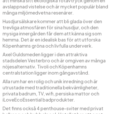
att minska sitt ekologiska fotavtryck genom en
avslappnad vistelse och är mycket populär bland
många miljömedvetna resenärer.
Husdjursälskare kommer att bli glada över den
trevliga atmosfären för sina husdjur, och den
mysiga innergården får dem att känna sig som
hemma. Det är en idealisk bas för att utforska
Köpenhamns gröna och livfulla underverk.
Axel Guldsmeden ligger i den attraktiva
stadsdelen Vesterbro och är omgiven av många
nöjesalternativ. Tivoli och Köpenhamns
centralstation ligger inom gångavstånd.
Alla rum har en rolig och unik inredning och är
utrustade med traditionella bekvämligheter,
privata badrum, TV, wifi, persiska mattor och
iLoveEcoEssential badprodukter.
Det finns också 4 penthouse-sviter med privat