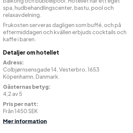
balkong och bubbelpool. Hotellet har ett eget
spa, hudbehandlingscenter, bastu, pool och
relaxavdelning.
Frukosten serveras dagligen som buffé, och på
eftermiddagen och kvällen erbjuds cocktails och
kaffe i baren.
Detaljer om hotellet
Adress:
Colbjørnsensgade 14, Vesterbro, 1653
Köpenhamn, Danmark.
Gästernas betyg:
4,2 av 5
Pris per natt:
Från 1450 SEK
Mer information