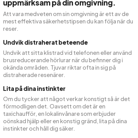
uppmärksam på din omgivning.
Att vara medveten om sin omgivning är ett av de
mest effektiva säkerhetstipsen du kan följa när du
reser.
Undvik distraherat beteende
Undvik att sitta klistrad vid telefonen eller använd
brusreducerande hörlurar när du befinner dig i
okända områden. Tjuvar riktar ofta in sig på
distraherade resenärer.
Lita på dina instinkter
Om du tycker att något verkar konstigt så är det
förmodligen det. Oavsett om det är en
taxichaufför, en lokalinvånare som erbjuder
oönskad hjälp eller en konstig gränd, lita på dina
instinkter och håll dig säker.