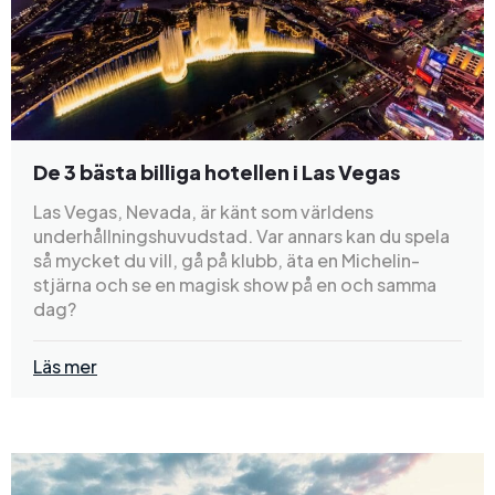
De 3 bästa billiga hotellen i Las Vegas
Las Vegas, Nevada, är känt som världens
underhållningshuvudstad. Var annars kan du spela
så mycket du vill, gå på klubb, äta en Michelin-
stjärna och se en magisk show på en och samma
dag?
Läs mer