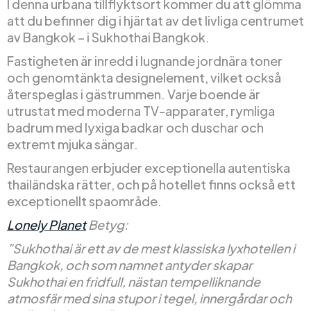
I denna urbana tillflyktsort kommer du att glömma
att du befinner dig i hjärtat av det livliga centrumet
av Bangkok – i Sukhothai Bangkok.
Fastigheten är inredd i lugnande jordnära toner
och genomtänkta designelement, vilket också
återspeglas i gästrummen. Varje boende är
utrustat med moderna TV-apparater, rymliga
badrum med lyxiga badkar och duschar och
extremt mjuka sängar.
Restaurangen erbjuder exceptionella autentiska
thailändska rätter, och på hotellet finns också ett
exceptionellt spaområde.
Lonely Planet
Betyg:
”Sukhothai är ett av de mest klassiska lyxhotellen i
Bangkok, och som namnet antyder skapar
Sukhothai en fridfull, nästan tempelliknande
atmosfär med sina stupor i tegel, innergårdar och