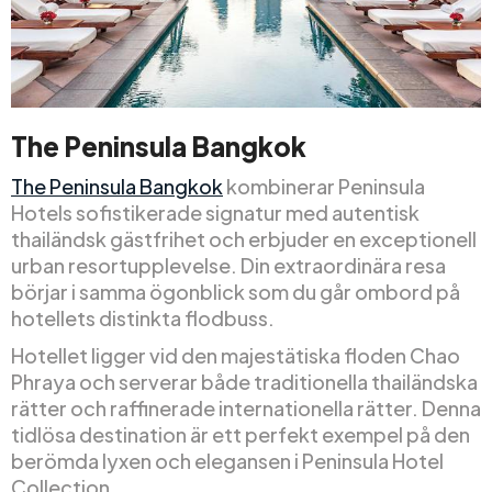
The Peninsula Bangkok
The Peninsula Bangkok
kombinerar Peninsula
Hotels sofistikerade signatur med autentisk
thailändsk gästfrihet och erbjuder en exceptionell
urban resortupplevelse. Din extraordinära resa
börjar i samma ögonblick som du går ombord på
hotellets distinkta flodbuss.
Hotellet ligger vid den majestätiska floden Chao
Phraya och serverar både traditionella thailändska
rätter och raffinerade internationella rätter. Denna
tidlösa destination är ett perfekt exempel på den
berömda lyxen och elegansen i Peninsula Hotel
Collection.