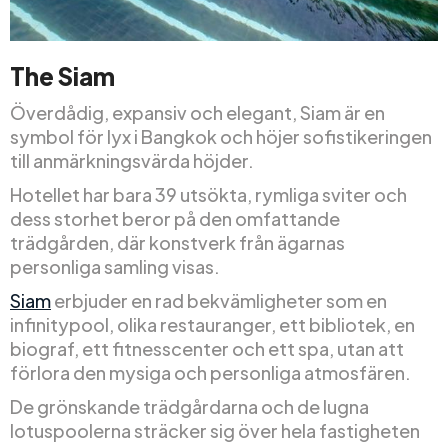
The Siam
Överdådig, expansiv och elegant, Siam är en
symbol för lyx i Bangkok och höjer sofistikeringen
till anmärkningsvärda höjder.
Hotellet har bara 39 utsökta, rymliga sviter och
dess storhet beror på den omfattande
trädgården, där konstverk från ägarnas
personliga samling visas.
Siam
erbjuder en rad bekvämligheter som en
infinitypool, olika restauranger, ett bibliotek, en
biograf, ett fitnesscenter och ett spa, utan att
förlora den mysiga och personliga atmosfären.
De grönskande trädgårdarna och de lugna
lotuspoolerna sträcker sig över hela fastigheten