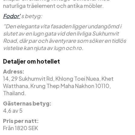
naturliga träelement och antika möbler.
Fodor’
s betyg:
”Den eleganta vita fasaden ligger undangömd i
slutet av en lugn gata vid den livliga Sukhumvit
Road, där par och äventyrare som söker en tidlös
vistelse kan njuta av lugn och ro.
Detaljer om hotellet
Adress:
14, 29 Sukhumvit Rd, Khlong Toei Nuea, Khet
Watthana, Krung Thep Maha Nakhon 10110,
Thailand.
Gästernas betyg:
4,6 av 5
Pris per natt:
Från 1820 SEK