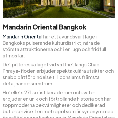
Mandarin Oriental Bangkok
Mandarin Oriental
har ett avundsvärt läge i
Bangkoks pulserande kulturdistrikt, nära de
största attraktionerna och i en lugn och fridfull
atmosfär.
Det pittoreska läget vid vattnet längs Chao
Phraya-floden erbjuder spektakulära utsikter och
snabb båtförbindelse till Iconsiams främsta
detaljhandelscentrum.
Hotellets 271 sofistikerade rum och sviter
erbjuder en unik och förtrollande historia och har
toppmoderna bekvämligheter och dedikerad
butlerservice. I en metropol som är synonym med
överflöd och sofistikering är Mandarin Oriental ett