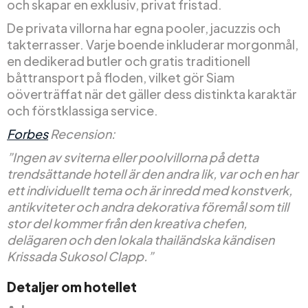
och skapar en exklusiv, privat fristad.
De privata villorna har egna pooler, jacuzzis och
takterrasser. Varje boende inkluderar morgonmål,
en dedikerad butler och gratis traditionell
båttransport på floden, vilket gör Siam
oöverträffat när det gäller dess distinkta karaktär
och förstklassiga service.
Forbes
Recension:
”Ingen av sviterna eller poolvillorna på detta
trendsättande hotell är den andra lik, var och en har
ett individuellt tema och är inredd med konstverk,
antikviteter och andra dekorativa föremål som till
stor del kommer från den kreativa chefen,
delägaren och den lokala thailändska kändisen
Krissada Sukosol Clapp.”
Detaljer om hotellet