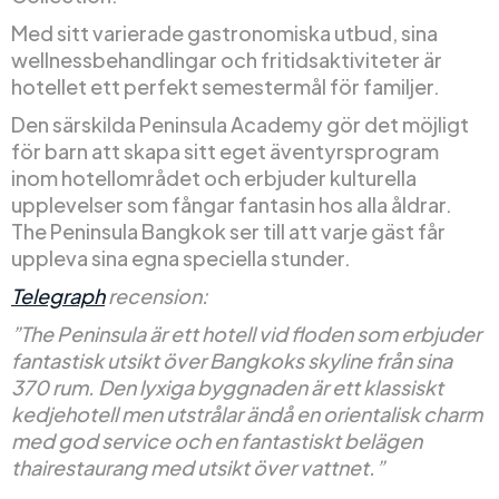
Med sitt varierade gastronomiska utbud, sina
wellnessbehandlingar och fritidsaktiviteter är
hotellet ett perfekt semestermål för familjer.
Den särskilda Peninsula Academy gör det möjligt
för barn att skapa sitt eget äventyrsprogram
inom hotellområdet och erbjuder kulturella
upplevelser som fångar fantasin hos alla åldrar.
The Peninsula Bangkok ser till att varje gäst får
uppleva sina egna speciella stunder.
Telegraph
recension:
”The Peninsula är ett hotell vid floden som erbjuder
fantastisk utsikt över Bangkoks skyline från sina
370 rum. Den lyxiga byggnaden är ett klassiskt
kedjehotell men utstrålar ändå en orientalisk charm
med god service och en fantastiskt belägen
thairestaurang med utsikt över vattnet.”