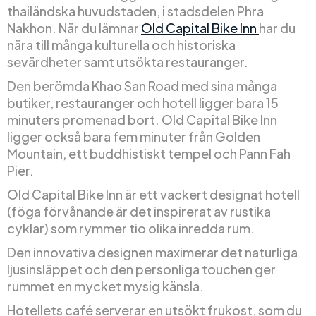
thailändska huvudstaden, i stadsdelen Phra
Nakhon. När du lämnar
Old Capital Bike Inn
har du
nära till många kulturella och historiska
sevärdheter samt utsökta restauranger.
Den berömda Khao San Road med sina många
butiker, restauranger och hotell ligger bara 15
minuters promenad bort. Old Capital Bike Inn
ligger också bara fem minuter från Golden
Mountain, ett buddhistiskt tempel och Pann Fah
Pier.
Old Capital Bike Inn är ett vackert designat hotell
(föga förvånande är det inspirerat av rustika
cyklar) som rymmer tio olika inredda rum.
Den innovativa designen maximerar det naturliga
ljusinsläppet och den personliga touchen ger
rummet en mycket mysig känsla.
Hotellets café serverar en utsökt frukost, som du