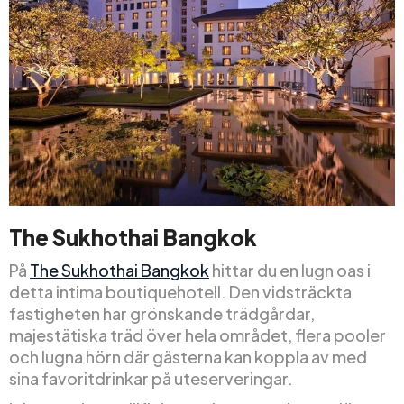
The Sukhothai Bangkok
På
The Sukhothai Bangkok
hittar du en lugn oas i
detta intima boutiquehotell. Den vidsträckta
fastigheten har grönskande trädgårdar,
majestätiska träd över hela området, flera pooler
och lugna hörn där gästerna kan koppla av med
sina favoritdrinkar på uteserveringar.