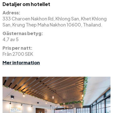
Detaljer om hotellet
Adress:
333 Charoen Nakhon Rd, Khlong San, Khet Khlong
San, Krung Thep Maha Nakhon 10600, Thailand.
Gästernas betyg:
4,7 av 5
Pris per natt:
Från 2700 SEK
Mer information