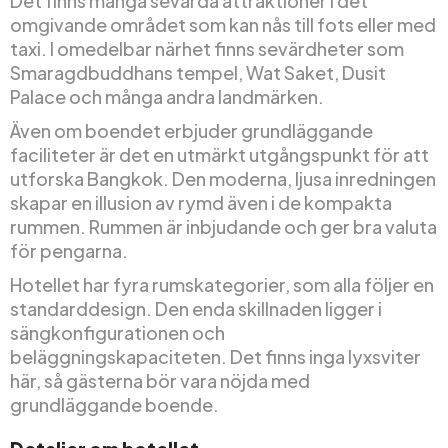
Det finns många sevärda attraktioner i det
omgivande området som kan nås till fots eller med
taxi. I omedelbar närhet finns sevärdheter som
Smaragdbuddhans tempel, Wat Saket, Dusit
Palace och många andra landmärken.
Även om boendet erbjuder grundläggande
faciliteter är det en utmärkt utgångspunkt för att
utforska Bangkok. Den moderna, ljusa inredningen
skapar en illusion av rymd även i de kompakta
rummen. Rummen är inbjudande och ger bra valuta
för pengarna.
Hotellet har fyra rumskategorier, som alla följer en
standarddesign. Den enda skillnaden ligger i
sängkonfigurationen och
beläggningskapaciteten. Det finns inga lyxsviter
här, så gästerna bör vara nöjda med
grundläggande boende.