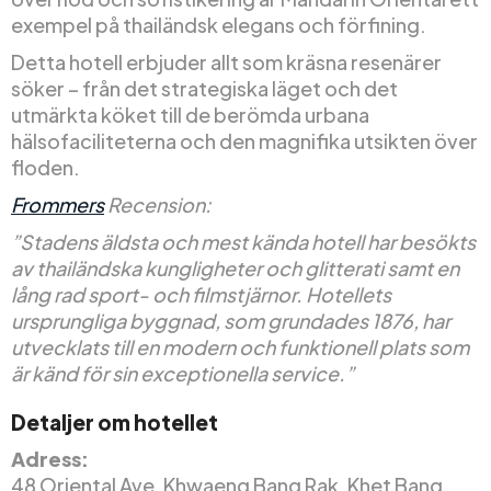
exempel på thailändsk elegans och förfining.
Detta hotell erbjuder allt som kräsna resenärer
söker – från det strategiska läget och det
utmärkta köket till de berömda urbana
hälsofaciliteterna och den magnifika utsikten över
floden.
Frommers
Recension:
”Stadens äldsta och mest kända hotell har besökts
av thailändska kungligheter och glitterati samt en
lång rad sport- och filmstjärnor. Hotellets
ursprungliga byggnad, som grundades 1876, har
utvecklats till en modern och funktionell plats som
är känd för sin exceptionella service.”
Detaljer om hotellet
Adress:
48 Oriental Ave, Khwaeng Bang Rak, Khet Bang