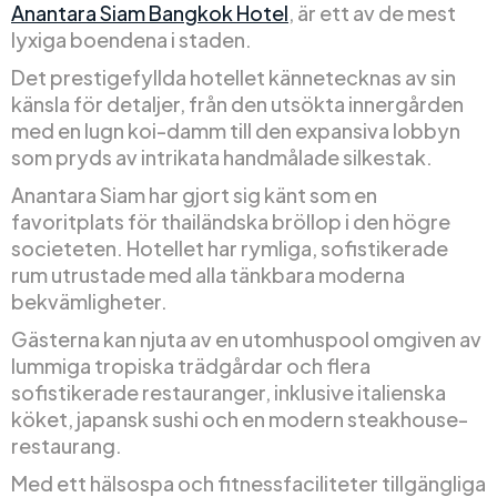
Anantara Siam Bangkok Hotel
, är ett av de mest
lyxiga boendena i staden.
Det prestigefyllda hotellet kännetecknas av sin
känsla för detaljer, från den utsökta innergården
med en lugn koi-damm till den expansiva lobbyn
som pryds av intrikata handmålade silkestak.
Anantara Siam har gjort sig känt som en
favoritplats för thailändska bröllop i den högre
societeten. Hotellet har rymliga, sofistikerade
rum utrustade med alla tänkbara moderna
bekvämligheter.
Gästerna kan njuta av en utomhuspool omgiven av
lummiga tropiska trädgårdar och flera
sofistikerade restauranger, inklusive italienska
köket, japansk sushi och en modern steakhouse-
restaurang.
Med ett hälsospa och fitnessfaciliteter tillgängliga