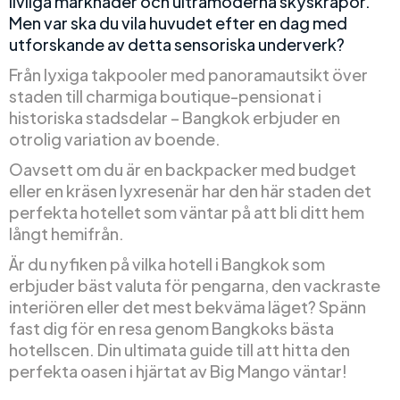
livliga marknader och ultramoderna skyskrapor.
Men var ska du vila huvudet efter en dag med
utforskande av detta sensoriska underverk?
Från lyxiga takpooler med panoramautsikt över
staden till charmiga boutique-pensionat i
historiska stadsdelar – Bangkok erbjuder en
otrolig variation av boende.
Oavsett om du är en backpacker med budget
eller en kräsen lyxresenär har den här staden det
perfekta hotellet som väntar på att bli ditt hem
långt hemifrån.
Är du nyfiken på vilka hotell i Bangkok som
erbjuder bäst valuta för pengarna, den vackraste
interiören eller det mest bekväma läget? Spänn
fast dig för en resa genom Bangkoks bästa
hotellscen. Din ultimata guide till att hitta den
perfekta oasen i hjärtat av Big Mango väntar!