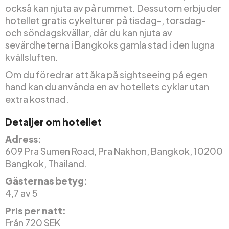
också kan njuta av på rummet. Dessutom erbjuder
hotellet gratis cykelturer på tisdag-, torsdag-
och söndagskvällar, där du kan njuta av
sevärdheterna i Bangkoks gamla stad i den lugna
kvällsluften.
Om du föredrar att åka på sightseeing på egen
hand kan du använda en av hotellets cyklar utan
extra kostnad.
Detaljer om hotellet
Adress:
609 Pra Sumen Road, Pra Nakhon, Bangkok, 10200
Bangkok, Thailand.
Gästernas betyg:
4,7 av 5
Pris per natt:
Från 720 SEK