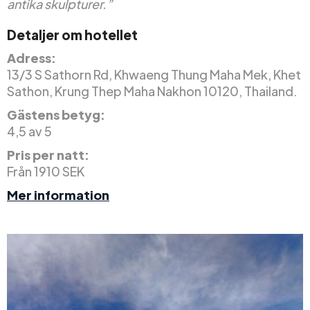
antika skulpturer.”
Detaljer om hotellet
Adress:
13/3 S Sathorn Rd, Khwaeng Thung Maha Mek, Khet
Sathon, Krung Thep Maha Nakhon 10120, Thailand.
Gästens betyg:
4,5 av 5
Pris per natt:
Från 1910 SEK
Mer information