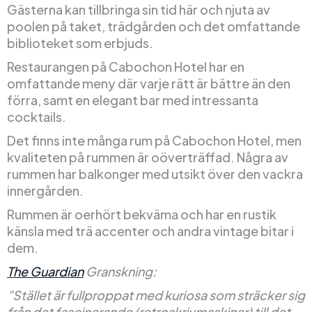
Gästerna kan tillbringa sin tid här och njuta av
poolen på taket, trädgården och det omfattande
biblioteket som erbjuds.
Restaurangen på Cabochon Hotel har en
omfattande meny där varje rätt är bättre än den
förra, samt en elegant bar med intressanta
cocktails.
Det finns inte många rum på Cabochon Hotel, men
kvaliteten på rummen är oöverträffad. Några av
rummen har balkonger med utsikt över den vackra
innergården.
Rummen är oerhört bekväma och har en rustik
känsla med trä accenter och andra vintage bitar i
dem.
The Guardian
Granskning:
”Stället är fullproppat med kuriosa som sträcker sig
från det fascinerande (retroskrivmaskiner) till det