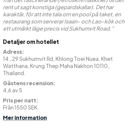
rent ut sagt konstiga (gepardskallar). Det har
karaktär, för att inte tala om en pool på taket, en
restaurang som serverar Isaan- och Lao-kök och
ett utmärkt läge precis vid Sukhumvit Road.”
Detaljer om hotellet
Adress:
14 , 29 Sukhumvit Rd, Khlong Toei Nuea, Khet
Watthana, Krung Thep Maha Nakhon 10110,
Thailand.
Gästens recension:
4,6 av 5
Pris per natt:
Från 1550 SEK.
Mer information