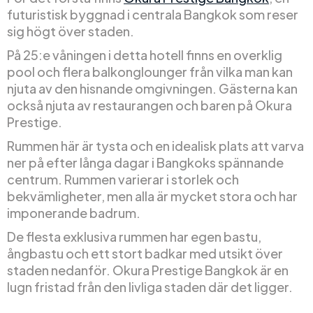
futuristisk byggnad i centrala Bangkok som reser
sig högt över staden.
På 25:e våningen i detta hotell finns en overklig
pool och flera balkonglounger från vilka man kan
njuta av den hisnande omgivningen. Gästerna kan
också njuta av restaurangen och baren på Okura
Prestige.
Rummen här är tysta och en idealisk plats att varva
ner på efter långa dagar i Bangkoks spännande
centrum. Rummen varierar i storlek och
bekvämligheter, men alla är mycket stora och har
imponerande badrum.
De flesta exklusiva rummen har egen bastu,
ångbastu och ett stort badkar med utsikt över
staden nedanför. Okura Prestige Bangkok är en
lugn fristad från den livliga staden där det ligger.