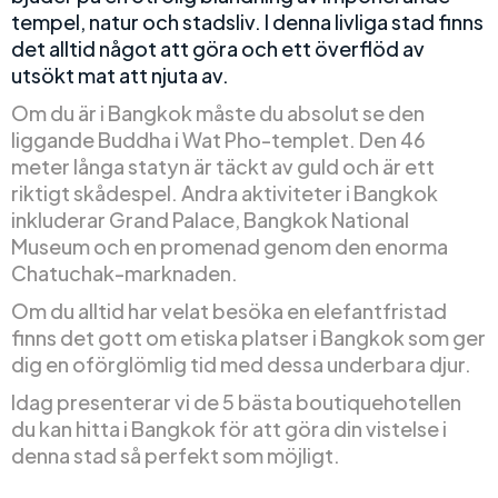
tempel, natur och stadsliv. I denna livliga stad finns
det alltid något att göra och ett överflöd av
utsökt mat att njuta av.
Om du är i Bangkok måste du absolut se den
liggande Buddha i Wat Pho-templet. Den 46
meter långa statyn är täckt av guld och är ett
riktigt skådespel. Andra aktiviteter i Bangkok
inkluderar Grand Palace, Bangkok National
Museum och en promenad genom den enorma
Chatuchak-marknaden.
Om du alltid har velat besöka en elefantfristad
finns det gott om etiska platser i Bangkok som ger
dig en oförglömlig tid med dessa underbara djur.
Idag presenterar vi de 5 bästa boutiquehotellen
du kan hitta i Bangkok för att göra din vistelse i
denna stad så perfekt som möjligt.