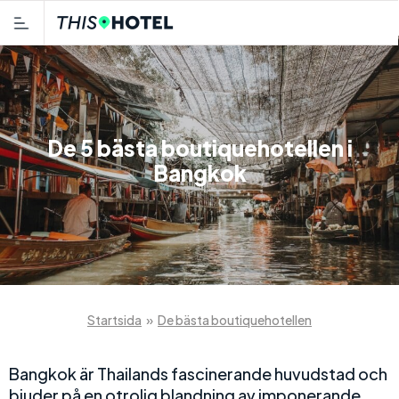
De 5 bästa boutiquehotellen i
Bangkok
Startsida
»
De bästa boutiquehotellen
Bangkok är Thailands fascinerande huvudstad och
bjuder på en otrolig blandning av imponerande