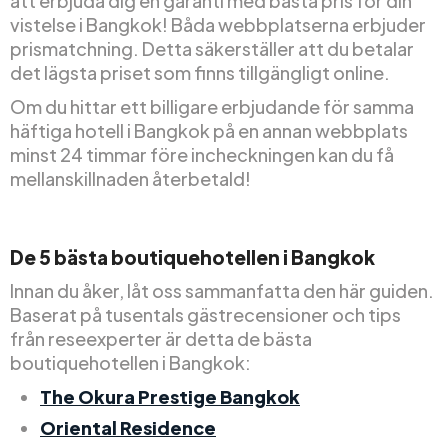
att erbjuda dig en garanti med bästa pris för din
vistelse i Bangkok! Båda webbplatserna erbjuder
prismatchning. Detta säkerställer att du betalar
det lägsta priset som finns tillgängligt online.
Om du hittar ett billigare erbjudande för samma
häftiga hotell i Bangkok på en annan webbplats
minst 24 timmar före incheckningen kan du få
mellanskillnaden återbetald!
De 5 bästa boutiquehotellen i Bangkok
Innan du åker, låt oss sammanfatta den här guiden.
Baserat på tusentals gästrecensioner och tips
från reseexperter är detta de bästa
boutiquehotellen i Bangkok:
The Okura Prestige Bangkok
Oriental Residence