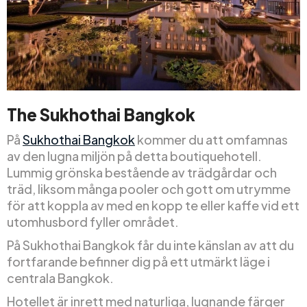
The Sukhothai Bangkok
På
Sukhothai Bangkok
kommer du att omfamnas
av den lugna miljön på detta boutiquehotell.
Lummig grönska bestående av trädgårdar och
träd, liksom många pooler och gott om utrymme
för att koppla av med en kopp te eller kaffe vid ett
utomhusbord fyller området.
På Sukhothai Bangkok får du inte känslan av att du
fortfarande befinner dig på ett utmärkt läge i
centrala Bangkok.
Hotellet är inrett med naturliga, lugnande färger