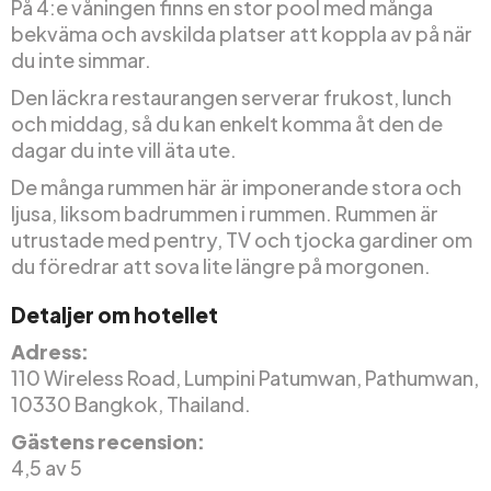
På 4:e våningen finns en stor pool med många
bekväma och avskilda platser att koppla av på när
du inte simmar.
Den läckra restaurangen serverar frukost, lunch
och middag, så du kan enkelt komma åt den de
dagar du inte vill äta ute.
De många rummen här är imponerande stora och
ljusa, liksom badrummen i rummen. Rummen är
utrustade med pentry, TV och tjocka gardiner om
du föredrar att sova lite längre på morgonen.
Detaljer om hotellet
Adress:
110 Wireless Road, Lumpini Patumwan, Pathumwan,
10330 Bangkok, Thailand.
Gästens recension:
4,5 av 5