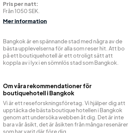
Pris per natt:
Från 1050 SEK.
Mer information
Bangkok är en spännande stad med några av de
bästa upplevelserna för alla som reser hit. Att bo
på ett boutiquehotell är ett otroligt sätt att
koppla av i lyx i en sömnlös stad som Bangkok.
Om våra rekommendationer för
boutiquehotell i Bangkok
Vi är ett reseforskningsföretag. Vi hjälper dig att
upptäcka de bästa boutique hotellen i Bangkok
genom att undersöka webben åt dig. Det är inte
bara vår åsikt, det är åsikten från många resenärer
som har varit där före dig.