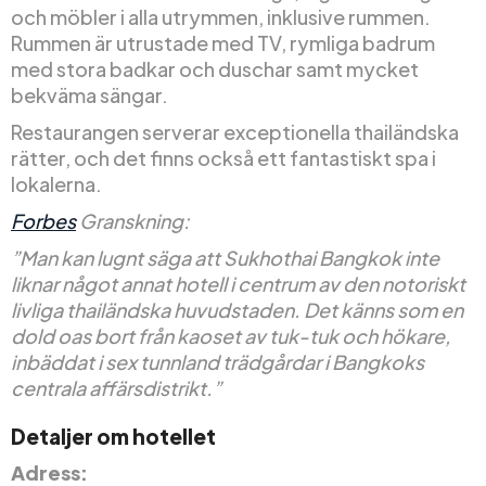
och möbler i alla utrymmen, inklusive rummen.
Rummen är utrustade med TV, rymliga badrum
med stora badkar och duschar samt mycket
bekväma sängar.
Restaurangen serverar exceptionella thailändska
rätter, och det finns också ett fantastiskt spa i
lokalerna.
Forbes
Granskning:
”Man kan lugnt säga att Sukhothai Bangkok inte
liknar något annat hotell i centrum av den notoriskt
livliga thailändska huvudstaden. Det känns som en
dold oas bort från kaoset av tuk-tuk och hökare,
inbäddat i sex tunnland trädgårdar i Bangkoks
centrala affärsdistrikt.”
Detaljer om hotellet
Adress: