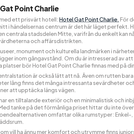
 Gat Point Charlie
 med ett prisvärt hotell:
Hotel Gat Point Charlie.
För d
 mitt i händelsernas centrum är det här läget perfekt. 
den centrala stadsdelen Mitte, varifrån du enkelt kan nå
värdheterna och affärsdistrikten.
seer, monument och kulturella landmärken i närhete
 ligger inom gångavstånd. Om du är intresserad av att
a platser bör Hotel Gat Point Charlie finnas med på din 
entralstation är också lätt att nå. Även om rutten bara
eter lång finns det många intressanta sevärdheter oc
oner att upptäcka längs vägen.
har en tilltalande exteriör och en minimalistisk och in
 Med tanke på det förmånliga priset hittar du inte öve
 Boendealternativen omfattar olika rumstyper: Enkel-
bäddsrum.
som vill ha ännu mer komfort och utrymme finns junior