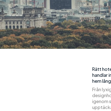
Rätt hote
handlar i
hem lång
Från lyxi
designhot
igenom s
upptäcka