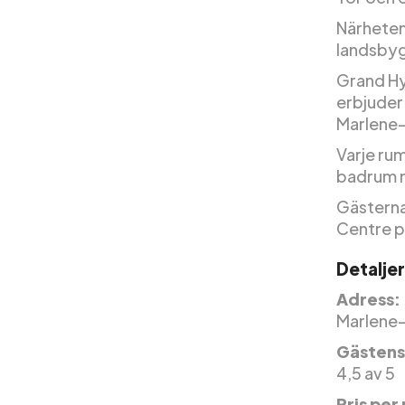
Närheten 
landsbyg
Grand Hya
erbjuder 
Marlene-
Varje ru
badrum m
Gästerna 
Centre på
Detaljer
Adress:
Marlene-D
Gästens
4,5 av 5
Pris per