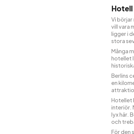
Hotell
Vi börjar
vill vara
ligger i 
stora se
Många mu
hotellet
historisk
Berlins c
en kilom
attrakti
Hotellet 
interiör.
lyx här.
och tre
För den 