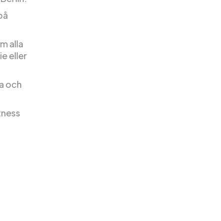
 på
m alla
e eller
a och
tness
.