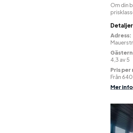
Om din bu
prisklass
Detaljer
Adress:
Mauerstr.
Gästern
4,3 av 5
Pris per
Från 640
Mer inf