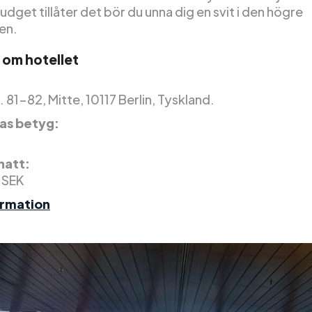
dget tillåter det bör du unna dig en svit i den högre
en.
 om hotellet
 81-82, Mitte, 10117 Berlin, Tyskland.
as betyg:
 natt:
 SEK
ormation