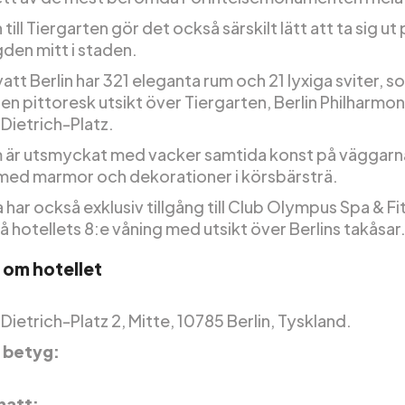
till Tiergarten gör det också särskilt lätt att ta sig ut
den mitt i staden.
tt Berlin har 321 eleganta rum och 21 lyxiga sviter, so
en pittoresk utsikt över Tiergarten, Berlin Philharmoni
Dietrich-Platz.
m är utsmyckat med vacker samtida konst på väggarn
ed marmor och dekorationer i körsbärsträ.
har också exklusiv tillgång till Club Olympus Spa & Fi
 hotellets 8:e våning med utsikt över Berlins takåsar
 om hotellet
ietrich-Platz 2, Mitte, 10785 Berlin, Tyskland.
 betyg:
 natt: