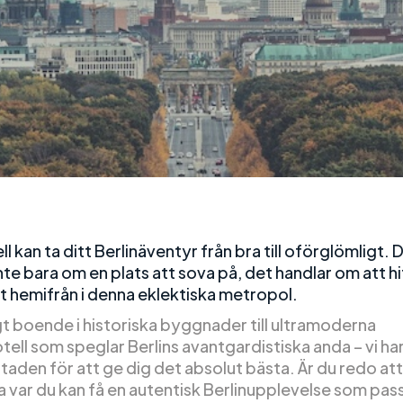
ll kan ta ditt Berlinäventyr från bra till oförglömligt. 
nte bara om en plats att sova på, det handlar om att hi
t hemifrån i denna eklektiska metropol.
gt boende i historiska byggnader till ultramoderna
ell som speglar Berlins avantgardistiska anda – vi har
taden för att ge dig det absolut bästa. Är du redo att
 var du kan få en autentisk Berlinupplevelse som pass