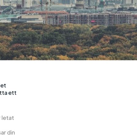
Det
tta ett
 letat
ar din