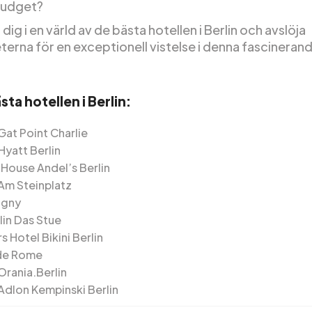
 budget?
dig i en värld av de bästa hotellen i Berlin och avslöja
terna för en exceptionell vistelse i denna fascineran
sta hotellen i Berlin:
Gat Point Charlie
Hyatt Berlin
 House Andel’s Berlin
 Am Steinplatz
igny
lin Das Stue
 Hotel Bikini Berlin
de Rome
Orania.Berlin
 Adlon Kempinski Berlin