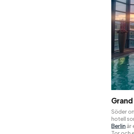
Grand 
Söder om 
hotell s
Berlin
är 
Tor och 