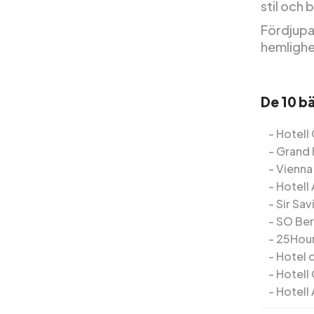
stil och
Fördjupa 
hemlighe
De 10 bä
Hotell 
Grand 
Vienna
Hotell
Sir Sav
SO Ber
25Hours
Hotel 
Hotell 
Hotell