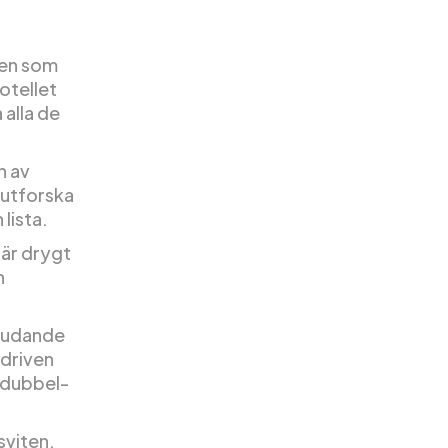
en som
Hotellet
 alla de
n av
 utforska
lista.
 är drygt
h
bjudande
rdriven
, dubbel-
sviten.