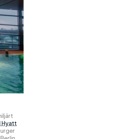
iljärt
 Hyatt
burger
Berlin.