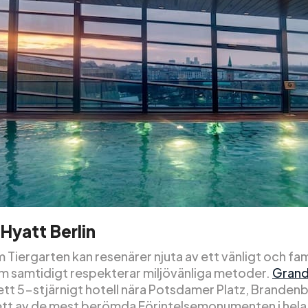
Hyatt Berlin
Tiergarten kan resenärer njuta av ett vänligt och fam
om samtidigt respekterar miljövänliga metoder.
Grand
ett 5-stjärnigt hotell nära Potsdamer Platz, Branden
ett av de mest berömda Förintelsemonumenten i hela 