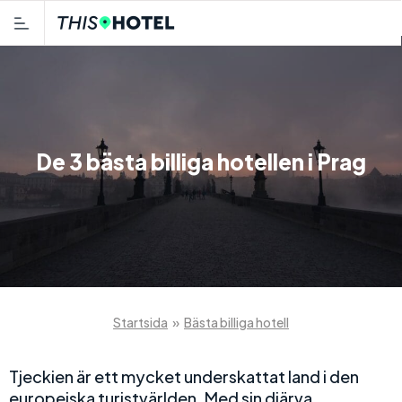
De 3 bästa billiga hotellen i Prag
Startsida
»
Bästa billiga hotell
Tjeckien är ett mycket underskattat land i den
europeiska turistvärlden. Med sin djärva