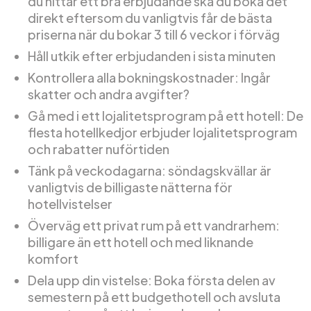
du hittar ett bra erbjudande ska du boka det
direkt eftersom du vanligtvis får de bästa
priserna när du bokar 3 till 6 veckor i förväg
Håll utkik efter erbjudanden i sista minuten
Kontrollera alla bokningskostnader: Ingår
skatter och andra avgifter?
Gå med i ett lojalitetsprogram på ett hotell: De
flesta hotellkedjor erbjuder lojalitetsprogram
och rabatter nuförtiden
Tänk på veckodagarna: söndagskvällar är
vanligtvis de billigaste nätterna för
hotellvistelser
Överväg ett privat rum på ett vandrarhem:
billigare än ett hotell och med liknande
komfort
Dela upp din vistelse: Boka första delen av
semestern på ett budgethotell och avsluta