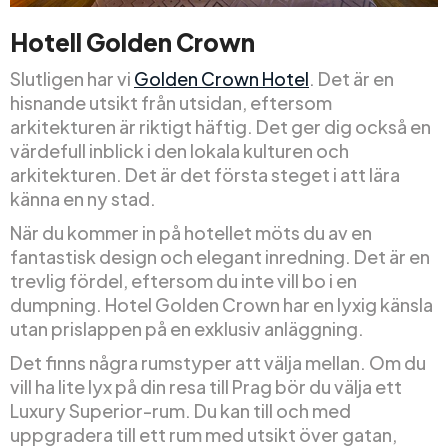
Hotell Golden Crown
Slutligen har vi
Golden Crown Hotel
. Det är en
hisnande utsikt från utsidan, eftersom
arkitekturen är riktigt häftig. Det ger dig också en
värdefull inblick i den lokala kulturen och
arkitekturen. Det är det första steget i att lära
känna en ny stad.
När du kommer in på hotellet möts du av en
fantastisk design och elegant inredning. Det är en
trevlig fördel, eftersom du inte vill bo i en
dumpning. Hotel Golden Crown har en lyxig känsla
utan prislappen på en exklusiv anläggning.
Det finns några rumstyper att välja mellan. Om du
vill ha lite lyx på din resa till Prag bör du välja ett
Luxury Superior-rum. Du kan till och med
uppgradera till ett rum med utsikt över gatan,