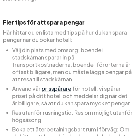
Fler tips för att spara pengar
Här hittar du en lista med tips på hur du kan spara
pengar när du bokar hotell:
Välj din plats med omsorg: boende i
stadskärnan sparar in på
transportkostnaderna, boende i förorterna är
oftast billigare, men du måste lägga pengar på
att resa till stadskärnan
Använd vår
prisspårare
för hotell: vi spårar
priset på ditt hotell och meddelar dig när det
är billigare, så att du kan spara mycket pengar
Res utanför rusningstid: Res om möjligt utanför
högsäsong
Boka ett återbetalningsbart rum i förväg: Om