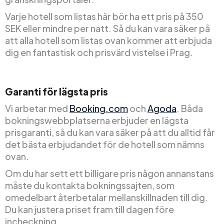
Varje hotell som listas här bör ha ett pris på 350
SEK eller mindre per natt. Så du kan vara säker på
att alla hotell som listas ovan kommer att erbjuda
dig en fantastisk och prisvärd vistelse i Prag.
Garanti för lägsta pris
Vi arbetar med
Booking.com
och
Agoda
. Båda
bokningswebbplatserna erbjuder en lägsta
prisgaranti, så du kan vara säker på att du alltid får
det bästa erbjudandet för de hotell som nämns
ovan.
Om du har sett ett billigare pris någon annanstans
måste du kontakta bokningssajten, som
omedelbart återbetalar mellanskillnaden till dig.
Du kan justera priset fram till dagen före
incheckning.