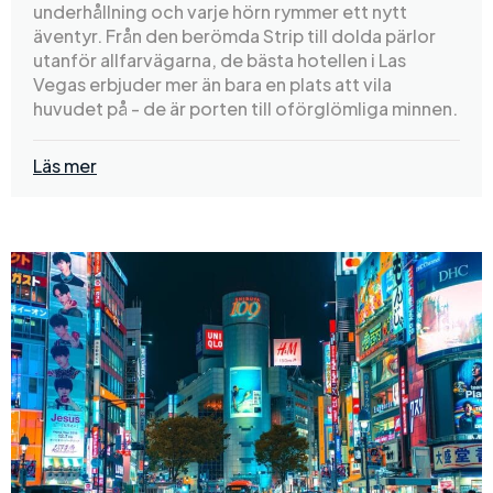
underhållning och varje hörn rymmer ett nytt
äventyr. Från den berömda Strip till dolda pärlor
utanför allfarvägarna, de bästa hotellen i Las
Vegas erbjuder mer än bara en plats att vila
huvudet på - de är porten till oförglömliga minnen.
Läs mer