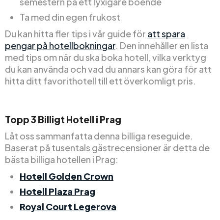
semestern på ett lyxigare boende
Ta med din egen frukost
Du kan hitta fler tips i vår guide för
att spara
pengar på hotellbokningar
. Den innehåller en lista
med tips om när du ska boka hotell, vilka verktyg
du kan använda och vad du annars kan göra för att
hitta ditt favorithotell till ett överkomligt pris.
Topp
3
Billigt
Hotell i Prag
Låt oss sammanfatta denna billiga reseguide.
Baserat på tusentals gästrecensioner är detta de
bästa billiga hotellen i Prag:
Hotell Golden Crown
Hotell Plaza Prag
Royal Court Legerova