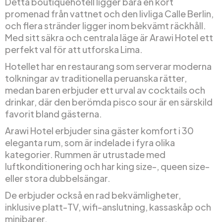
Detta boutiquehotell ligger bara en kort
promenad från vattnet och den livliga Calle Berlin,
och flera stränder ligger inom bekvämt räckhåll.
Med sitt säkra och centrala läge är Arawi Hotel ett
perfekt val för att utforska Lima.
Hotellet har en restaurang som serverar moderna
tolkningar av traditionella peruanska rätter,
medan baren erbjuder ett urval av cocktails och
drinkar, där den berömda pisco sour är en särskild
favorit bland gästerna.
Arawi Hotel erbjuder sina gäster komfort i 30
eleganta rum, som är indelade i fyra olika
kategorier. Rummen är utrustade med
luftkonditionering och har king size-, queen size-
eller stora dubbelsängar.
De erbjuder också en rad bekvämligheter,
inklusive platt-TV, wifi-anslutning, kassaskåp och
minibarer.