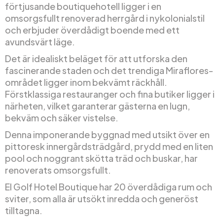
förtjusande boutiquehotell ligger i en
omsorgsfullt renoverad herrgård i nykolonialstil
och erbjuder överdådigt boende med ett
avundsvärt läge.
Det är idealiskt beläget för att utforska den
fascinerande staden och det trendiga Miraflores-
området ligger inom bekvämt räckhåll.
Förstklassiga restauranger och fina butiker ligger i
närheten, vilket garanterar gästerna en lugn,
bekväm och säker vistelse.
Denna imponerande byggnad med utsikt över en
pittoresk innergårdsträdgård, prydd med en liten
pool och noggrant skötta träd och buskar, har
renoverats omsorgsfullt.
El Golf Hotel Boutique har 20 överdådiga rum och
sviter, som alla är utsökt inredda och generöst
tilltagna.