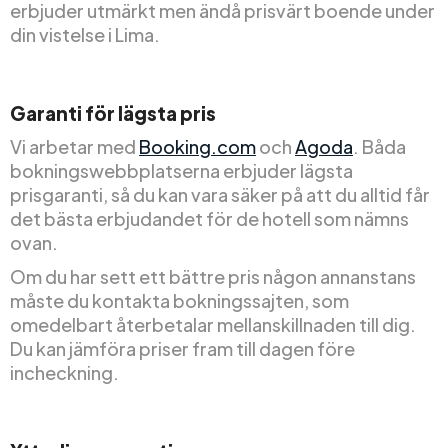
erbjuder utmärkt men ändå prisvärt boende under
din vistelse i Lima.
Garanti för lägsta pris
Vi arbetar med
Booking.com
och
Agoda
. Båda
bokningswebbplatserna erbjuder lägsta
prisgaranti, så du kan vara säker på att du alltid får
det bästa erbjudandet för de hotell som nämns
ovan.
Om du har sett ett bättre pris någon annanstans
måste du kontakta bokningssajten, som
omedelbart återbetalar mellanskillnaden till dig.
Du kan jämföra priser fram till dagen före
incheckning.