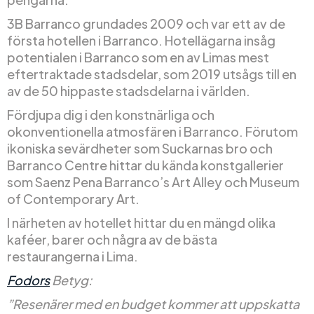
3B Barranco grundades 2009 och var ett av de
första hotellen i Barranco. Hotellägarna insåg
potentialen i Barranco som en av Limas mest
eftertraktade stadsdelar, som 2019 utsågs till en
av de 50 hippaste stadsdelarna i världen.
Fördjupa dig i den konstnärliga och
okonventionella atmosfären i Barranco. Förutom
ikoniska sevärdheter som Suckarnas bro och
Barranco Centre hittar du kända konstgallerier
som Saenz Pena Barranco’s Art Alley och Museum
of Contemporary Art.
I närheten av hotellet hittar du en mängd olika
kaféer, barer och några av de bästa
restaurangerna i Lima.
Fodors
Betyg:
”Resenärer med en budget kommer att uppskatta