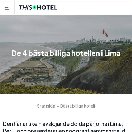
De 4 bästa billiga hotellen i Lima
Startsida
»
Bästa billiga hotell
Den här artikeln avslöjar de dolda pärlorna i Lima,
Peru, och presenterar en noggrant sammanställd