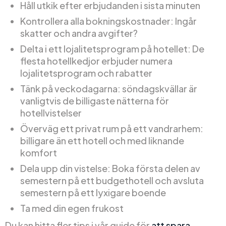
Håll utkik efter erbjudanden i sista minuten
Kontrollera alla bokningskostnader: Ingår
skatter och andra avgifter?
Delta i ett lojalitetsprogram på hotellet: De
flesta hotellkedjor erbjuder numera
lojalitetsprogram och rabatter
Tänk på veckodagarna: söndagskvällar är
vanligtvis de billigaste nätterna för
hotellvistelser
Överväg ett privat rum på ett vandrarhem:
billigare än ett hotell och med liknande
komfort
Dela upp din vistelse: Boka första delen av
semestern på ett budgethotell och avsluta
semestern på ett lyxigare boende
Ta med din egen frukost
Du kan hitta fler tips i vår guide för
att spara