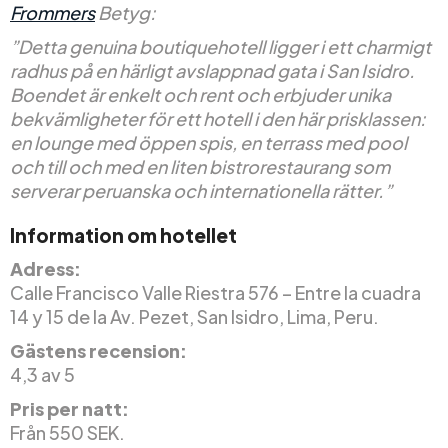
Frommers
Betyg:
”Detta genuina boutiquehotell ligger i ett charmigt
radhus på en härligt avslappnad gata i San Isidro.
Boendet är enkelt och rent och erbjuder unika
bekvämligheter för ett hotell i den här prisklassen:
en lounge med öppen spis, en terrass med pool
och till och med en liten bistrorestaurang som
serverar peruanska och internationella rätter.”
Information om hotellet
Adress:
Calle Francisco Valle Riestra 576 – Entre la cuadra
14 y 15 de la Av. Pezet, San Isidro, Lima, Peru.
Gästens recension:
4,3 av 5
Pris per natt:
Från 550 SEK.