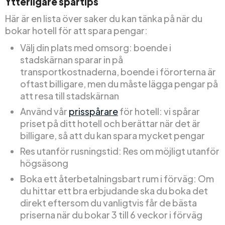
Ytterligare spartips
Här är en lista över saker du kan tänka på när du
bokar hotell för att spara pengar:
Välj din plats med omsorg: boende i
stadskärnan sparar in på
transportkostnaderna, boende i förorterna är
oftast billigare, men du måste lägga pengar på
att resa till stadskärnan
Använd vår
prisspårare
för hotell: vi spårar
priset på ditt hotell och berättar när det är
billigare, så att du kan spara mycket pengar
Res utanför rusningstid: Res om möjligt utanför
högsäsong
Boka ett återbetalningsbart rum i förväg: Om
du hittar ett bra erbjudande ska du boka det
direkt eftersom du vanligtvis får de bästa
priserna när du bokar 3 till 6 veckor i förväg