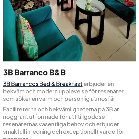
3B Barranco B&B
3B Barrancos Bed & Breakfast
erbjuder en
bekväm och modern upplevelse för resenärer
som söker en varm och personlig atmosfär.
Faciliteterna och bekvämligheterna på 3B är
noggrant utformade för att tillgodose
resenärernas väsentliga behov och erbjuder
smakfull inredning och exceptionellt värde för
pengarna.