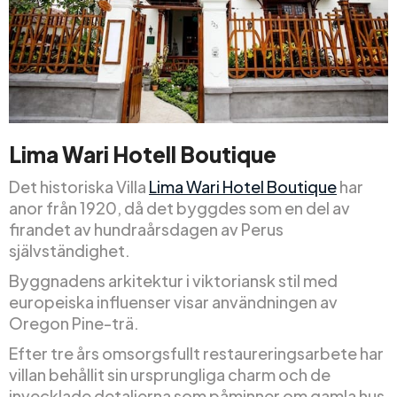
Lima Wari Hotell Boutique
Det historiska Villa
Lima Wari Hotel Boutique
har
anor från 1920, då det byggdes som en del av
firandet av hundraårsdagen av Perus
självständighet.
Byggnadens arkitektur i viktoriansk stil med
europeiska influenser visar användningen av
Oregon Pine-trä.
Efter tre års omsorgsfullt restaureringsarbete har
villan behållit sin ursprungliga charm och de
invecklade detaljerna som påminner om gamla hus