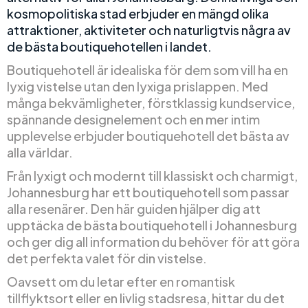
kosmopolitiska stad erbjuder en mängd olika
attraktioner, aktiviteter och naturligtvis några av
de bästa boutiquehotellen i landet.
Boutiquehotell är idealiska för dem som vill ha en
lyxig vistelse utan den lyxiga prislappen. Med
många bekvämligheter, förstklassig kundservice,
spännande designelement och en mer intim
upplevelse erbjuder boutiquehotell det bästa av
alla världar.
Från lyxigt och modernt till klassiskt och charmigt,
Johannesburg har ett boutiquehotell som passar
alla resenärer. Den här guiden hjälper dig att
upptäcka de bästa boutiquehotell i Johannesburg
och ger dig all information du behöver för att göra
det perfekta valet för din vistelse.
Oavsett om du letar efter en romantisk
tillflyktsort eller en livlig stadsresa, hittar du det