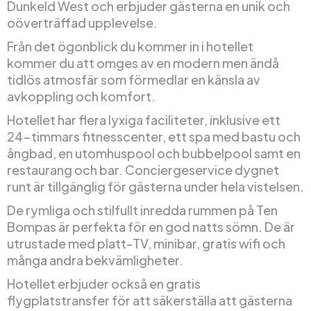
Dunkeld West och erbjuder gästerna en unik och
oöverträffad upplevelse.
Från det ögonblick du kommer in i hotellet
kommer du att omges av en modern men ändå
tidlös atmosfär som förmedlar en känsla av
avkoppling och komfort.
Hotellet har flera lyxiga faciliteter, inklusive ett
24-timmars fitnesscenter, ett spa med bastu och
ångbad, en utomhuspool och bubbelpool samt en
restaurang och bar. Conciergeservice dygnet
runt är tillgänglig för gästerna under hela vistelsen.
De rymliga och stilfullt inredda rummen på Ten
Bompas är perfekta för en god natts sömn. De är
utrustade med platt-TV, minibar, gratis wifi och
många andra bekvämligheter.
Hotellet erbjuder också en gratis
flygplatstransfer för att säkerställa att gästerna