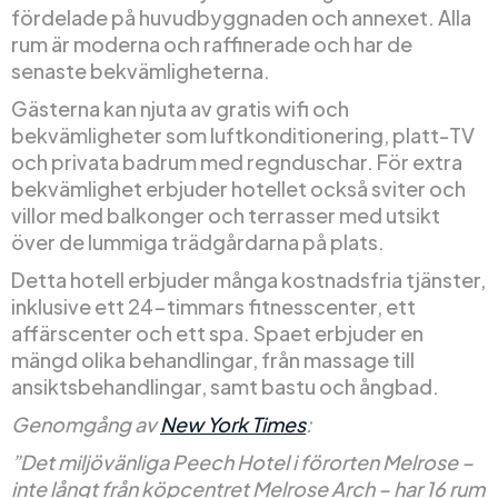
fördelade på huvudbyggnaden och annexet. Alla
rum är moderna och raffinerade och har de
senaste bekvämligheterna.
Gästerna kan njuta av gratis wifi och
bekvämligheter som luftkonditionering, platt-TV
och privata badrum med regnduschar. För extra
bekvämlighet erbjuder hotellet också sviter och
villor med balkonger och terrasser med utsikt
över de lummiga trädgårdarna på plats.
Detta hotell erbjuder många kostnadsfria tjänster,
inklusive ett 24-timmars fitnesscenter, ett
affärscenter och ett spa. Spaet erbjuder en
mängd olika behandlingar, från massage till
ansiktsbehandlingar, samt bastu och ångbad.
Genomgång av
New York Times
:
”Det miljövänliga Peech Hotel i förorten Melrose –
inte långt från köpcentret Melrose Arch – har 16 rum