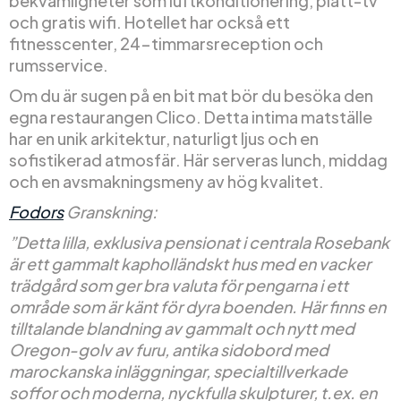
bekvämligheter som luftkonditionering, platt-tv
och gratis wifi. Hotellet har också ett
fitnesscenter, 24-timmarsreception och
rumsservice.
Om du är sugen på en bit mat bör du besöka den
egna restaurangen Clico. Detta intima matställe
har en unik arkitektur, naturligt ljus och en
sofistikerad atmosfär. Här serveras lunch, middag
och en avsmakningsmeny av hög kvalitet.
Fodors
Granskning:
”Detta lilla, exklusiva pensionat i centrala Rosebank
är ett gammalt kapholländskt hus med en vacker
trädgård som ger bra valuta för pengarna i ett
område som är känt för dyra boenden. Här finns en
tilltalande blandning av gammalt och nytt med
Oregon-golv av furu, antika sidobord med
marockanska inläggningar, specialtillverkade
soffor och moderna, nyckfulla skulpturer, t.ex. en