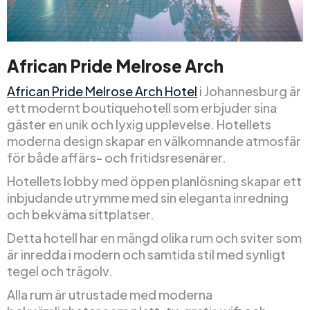
African Pride Melrose Arch
African Pride Melrose Arch Hotel
i Johannesburg är
ett modernt boutiquehotell som erbjuder sina
gäster en unik och lyxig upplevelse. Hotellets
moderna design skapar en välkomnande atmosfär
för både affärs- och fritidsresenärer.
Hotellets lobby med öppen planlösning skapar ett
inbjudande utrymme med sin eleganta inredning
och bekväma sittplatser.
Detta hotell har en mängd olika rum och sviter som
är inredda i modern och samtida stil med synligt
tegel och trägolv.
Alla rum är utrustade med moderna