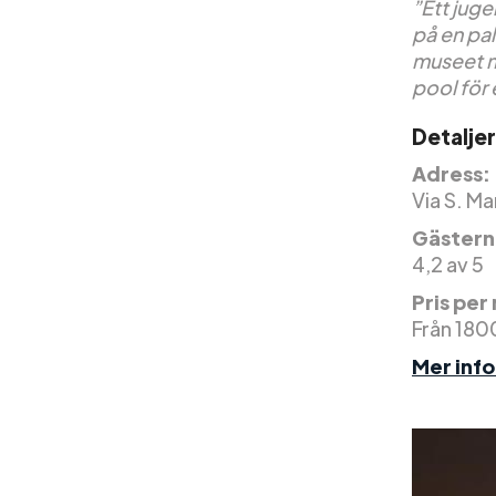
”Ett juge
på en pa
museet me
pool för
Detaljer
Adress:
Via S. Ma
Gästern
4,2 av 5
Pris per
Från 180
Mer inf