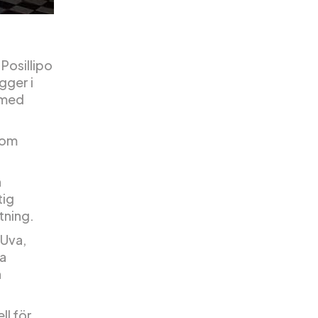
Posillipo
igger i
a med
som
h
tig
tning.
’Uva,
ka
h
ll för