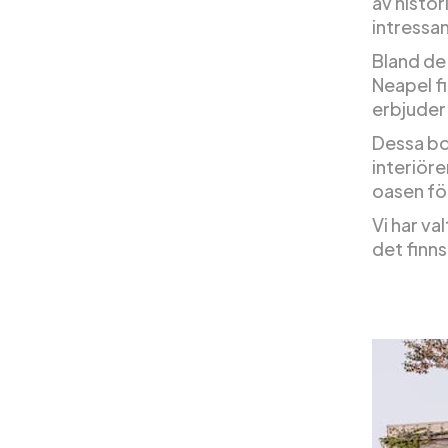
av histor
intressan
Bland de
Neapel f
erbjuder 
Dessa bou
interiör
oasen för
Vi har va
det finns