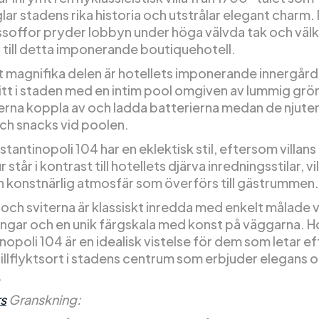
ar stadens rika historia och utstrålar elegant charm.
offor pryder lobbyn under höga välvda tak och väl
 till detta imponerande boutiquehotell.
 magnifika delen är hotellets imponerande innergård
itt i staden med en intim pool omgiven av lummig grö
erna koppla av och ladda batterierna medan de njuter
och snacks vid poolen.
tantinopoli 104 har en eklektisk stil, eftersom villans
 står i kontrast till hotellets djärva inredningsstilar, vi
n konstnärlig atmosfär som överförs till gästrummen.
ch sviterna är klassiskt inredda med enkelt målade 
ngar och en unik färgskala med konst på väggarna. H
opoli 104 är en idealisk vistelse för dem som letar ef
tillflyktsort i stadens centrum som erbjuder elegans 
.
s
Granskning: