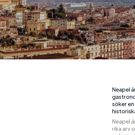
Neapel är
gastrono
söker en 
historis
Neapel ä
rika arv 