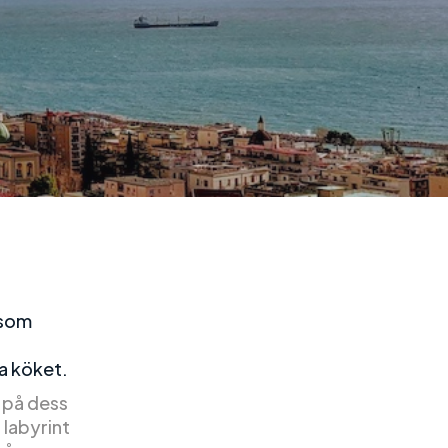
g
 som
ka köket.
e på dess
 labyrint