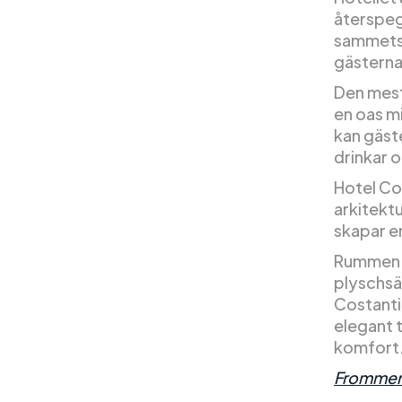
återspegl
sammetss
gästerna
Den mest
en oas m
kan gäst
drinkar 
Hotel Cos
arkitektur
skapar e
Rummen o
plyschsä
Costantin
elegant 
komfort
Frommer