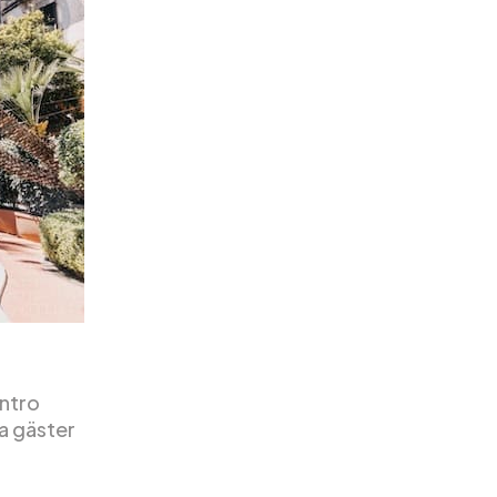
entro
na gäster