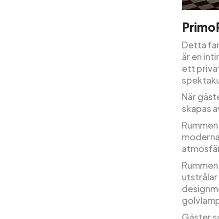
PrimoP
Detta fa
är en int
ett priva
spektaku
När gäst
skapas a
Rummen h
moderna 
atmosfär
Rummen, 
utstrålar
designmö
golvlamp
Gäster so