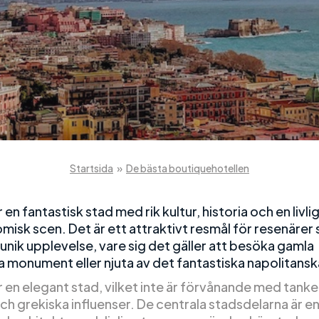
Startsida
»
De bästa boutiquehotellen
 en fantastisk stad med rik kultur, historia och en livli
misk scen. Det är ett attraktivt resmål för resenärer
unik upplevelse, vare sig det gäller att besöka gamla
ka monument eller njuta av det fantastiska napolitans
r en elegant stad, vilket inte är förvånande med tank
och grekiska influenser. De centrala stadsdelarna är en