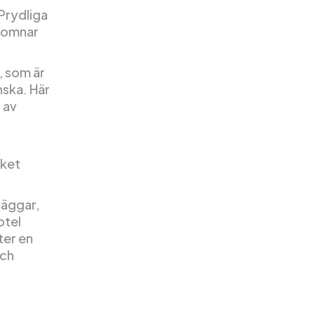
 Prydliga
komnar
, som är
nska. Här
 av
lket
väggar,
otel
ter en
och