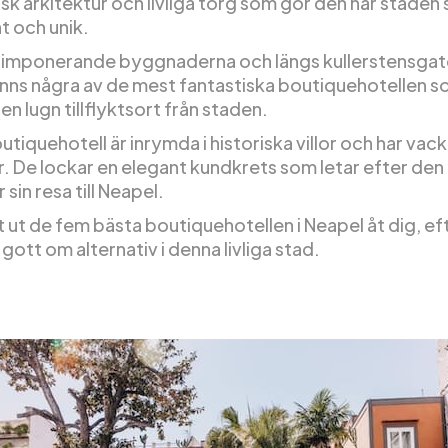
isk arkitektur och livliga torg som gör den här staden 
t och unik.
 imponerande byggnaderna och längs kullerstensgato
inns några av de mest fantastiska boutiquehotellen 
en lugn tillflyktsort från staden.
tiquehotell är inrymda i historiska villor och har vack
er. De lockar en elegant kundkrets som letar efter den
 sin resa till Neapel.
lt ut de fem bästa boutiquehotellen i Neapel åt dig, e
 gott om alternativ i denna livliga stad.