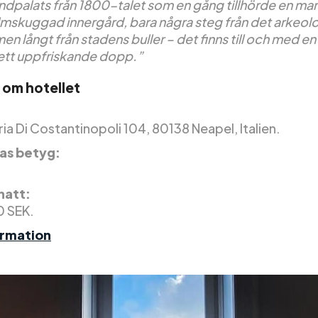
ndpalats från 1800-talet som en gång tillhörde en mark
lmskuggad innergård, bara några steg från det arkeol
n långt från stadens buller – det finns till och med en 
 ett uppfriskande dopp.”
 om hotellet
ria Di Costantinopoli 104, 80138 Neapel, Italien.
as betyg:
 natt:
0 SEK.
ormation