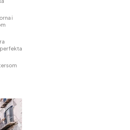
så
rna i
som
ra
 perfekta
ftersom