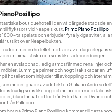
ianoPosillipo
ntastiska boutiquehotell i den välbärgade stadsdelen 
im tillflyktsort vid Neapels kust.
Primo Piano Posillipo
l
t 1800-talspalats och erbjuder fyra lyxiga sviter, all
lär utsikt över Neapelbukten.
erna kommer in i hotellet möts de av en lugn elegans 
v den minimalistiska och sofistikerade inredningen.
ar en avslappnad, ledig atmosfär med rena linjer oc
möbler. Lummiga palmer och högt i tak skapar en luf
 på hotellet som inbjuder till avkoppling och återhäm
som är designade av arkitekten Giuliano Andrea dell
 konstnärlig sofistikering och är inredda med italiens
bler, bland annat soffor från Edra Damier Divano oc
or från Pallucco.
m bor på Primo Piano Posillipo kommer till detta hote