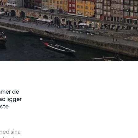
mmer de
ad ligger
aste
med sina