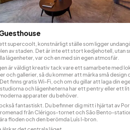
 Guesthouse
ett supercoolt, konstnärligt ställe som ligger undang
en av staden. Det är inte ett stort kedjehotell, utan 
ulla lägenheter, var och en med sin egen atmosfär.
gen är väldigt kreativ tack vare ett samarbete med lo
er och gallerier, så du kommer att märka små design d
 Det finns gratis Wi-Fi, och om du gillar att laga din eg
studiorna och lägenheterna har ett pentry eller ett li
 moderna apparater du behöver.
också fantastiskt. Du befinner dig mitt i hjärtat av Po
promenad från Clérigos-tornet och São Bento-statio
ära floden och den berömda Luís I-bron.
älskar det centrala läget.