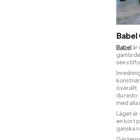
Babel
Babel
är 
gamla del
sex stilf
Inrednin
konstnär
överallt.
du redo: 
med alla
Läget är 
en kort 
ganska n
Gästerna 