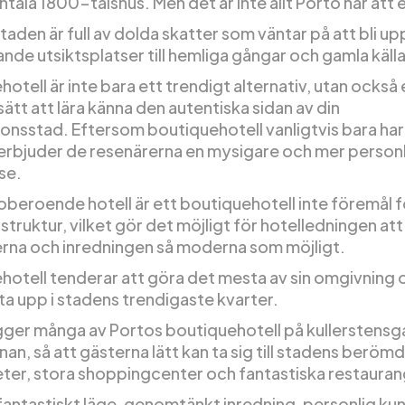
ala 1800-talshus. Men det är inte allt Porto har att 
taden är full av dolda skatter som väntar på att bli u
ande utsiktsplatser till hemliga gångar och gamla käll
otell är inte bara ett trendigt alternativ, utan också 
ätt att lära känna den autentiska sidan av din
onsstad. Eftersom boutiquehotell vanligtvis bara har 2
erbjuder de resenärerna en mysigare och mer person
se.
oberoende hotell är ett boutiquehotell inte föremål f
truktur, vilket gör det möjligt för hotelledningen att 
terna och inredningen så moderna som möjligt.
hotell tenderar att göra det mesta av sin omgivning 
ta upp i stadens trendigaste kvarter.
igger många av Portos boutiquehotell på kullerstensga
an, så att gästerna lätt kan ta sig till stadens beröm
ter, stora shoppingcenter och fantastiska restaurang
fantastiskt läge, genomtänkt inredning, personlig ku