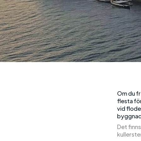
Om du fr
flesta f
vid flod
byggnad
Det finn
kullerst