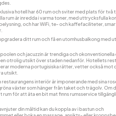
gdes.
lusiva hotell har 60 rum och sviter med plats för två ti
lla rum är inredda i varma toner, med uttrycksfulla k
belysning, och har WiFi, te- och kaffefaciliteter, sma
r.
ppgradera ditt rum och få en utomhusbalkong med ut
oolen och jacuzzin är trendiga och okonventionella
en otrolig utsikt över staden nedanför. Hotellets res
erar moderna portugisiska rätter, vetter också mot
a utsikt.
 restaurangens interiör är imponerande med sina ro
röna växter som hänger från taket och trägolv. Om du 
t rum för att äta en bit mat finns rumsservice tillgängl
avnjuter din måltid kan du koppla av i bastun och
ummet eller boka en massage, ansikts- eller kroppsb