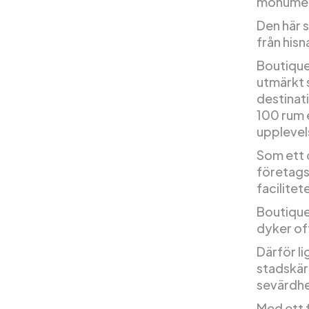
monument
Den här s
från hisn
Boutiqueh
utmärkt s
destinati
100 rum 
upplevel
Som ett 
företagss
facilite
Boutique
dyker of
Därför l
stadskärn
sevärdhe
Med ett 