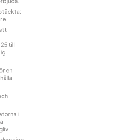
erbjuda.
pptäckta:
are.
ett
5 till
lig
ör en
hålla
och
torna i
da
liv.
ndservice