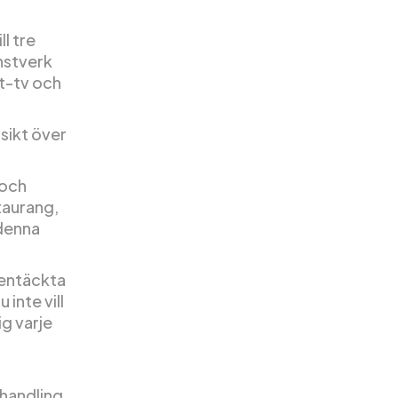
ll tre
onstverk
rt-tv och
sikt över
 och
taurang,
 denna
sentäckta
inte vill
ig varje
ehandling