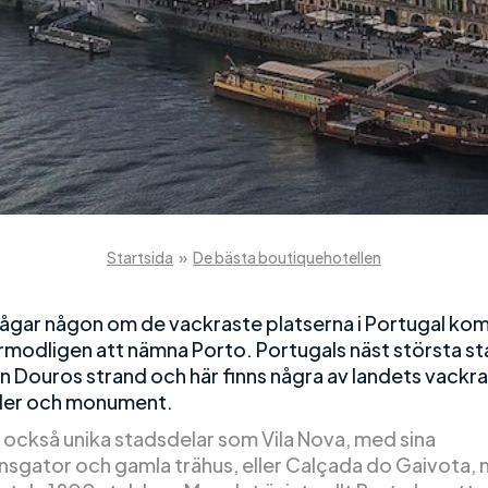
Startsida
»
De bästa boutiquehotellen
ågar någon om de vackraste platserna i Portugal ko
örmodligen att nämna Porto. Portugals näst största st
en Douros strand och här finns några av landets vackr
er och monument.
s också unika stadsdelar som Vila Nova, med sina
ensgator och gamla trähus, eller Calçada do Gaivota, 