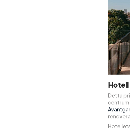
Hotell
Detta pr
centrum 
Avantga
renover
Hotellets