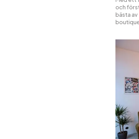
och förs
bästa av 
boutique