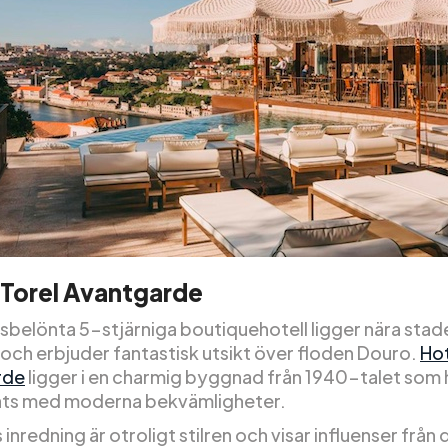
 Torel Avantgarde
isbelönta 5-stjärniga boutiquehotell ligger nära stad
och erbjuder fantastisk utsikt över floden Douro.
Hot
rde
ligger i en charmig byggnad från 1940-talet som 
ats med moderna bekvämligheter.
 inredning är otroligt stilren och visar influenser från 