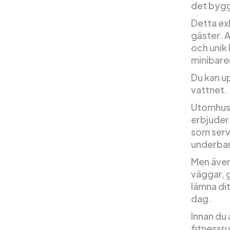
det byg
Detta exk
gäster. A
och unik 
minibare
Du kan u
vattnet.
Utomhusp
erbjuder 
som serv
underbar
Men även
väggar, g
lämna dit
dag.
Innan du 
fitnessr