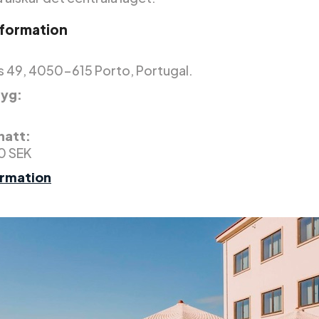
nformation
ás 49, 4050-615 Porto, Portugal.
yg:
 natt:
0 SEK
ormation