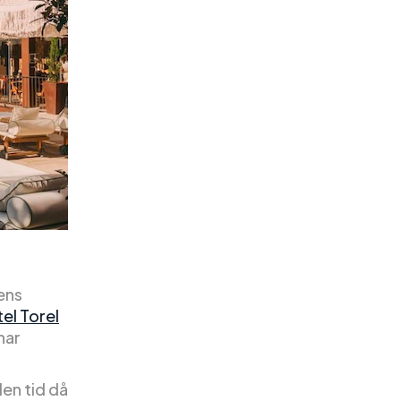
ens
el Torel
har
den tid då