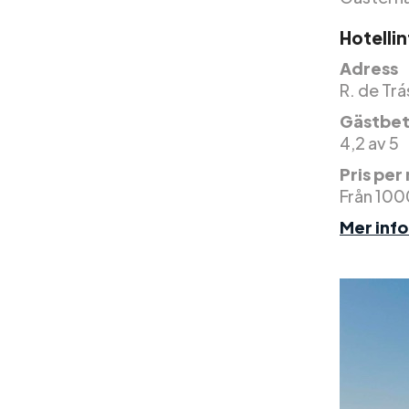
Hotelli
Adress
R. de Tr
Gästbet
4,2 av 5
Pris per
Från 100
Mer inf