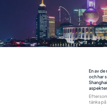
En av de 
och har 
Shanghai 
aspekter
Eftersom
tänka på 