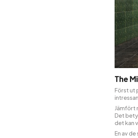
The M
Först ut 
intressan
Jämfört 
Det betyd
det kan 
En av de 