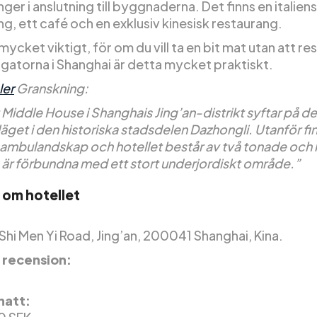
ger i anslutning till byggnaderna. Det finns en italien
g, ett café och en exklusiv kinesisk restaurang.
mycket viktigt, för om du vill ta en bit mat utan att 
a gatorna i Shanghai är detta mycket praktiskt.
ler
Granskning:
iddle House i Shanghais Jing’an-distrikt syftar på de
läget i den historiska stadsdelen Dazhongli. Utanför fin
bambulandskap och hotellet består av två tonade och 
 är förbundna med ett stort underjordiskt område.”
 om hotellet
Shi Men Yi Road, Jing’an, 200041 Shanghai, Kina.
 recension:
 natt: