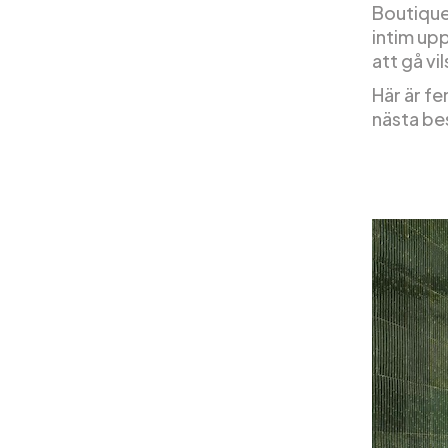
Boutique
intim upp
att gå vi
Här är f
nästa be