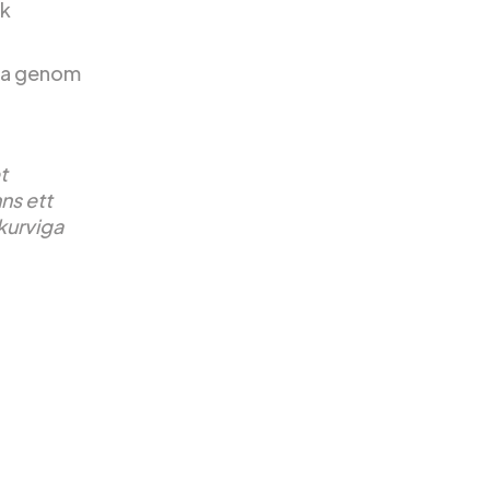
sk
resa genom
t
ns ett
kurviga