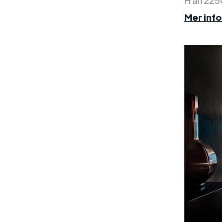
Från 225
Mer inf