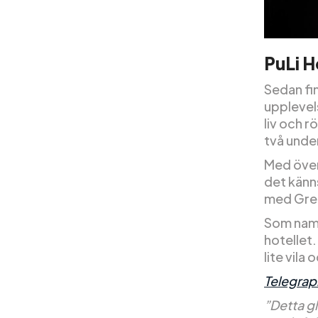
PuLi H
Sedan fi
upplevels
liv och r
två under
Med över
det känn
med Great
Som namne
hotellet.
lite vila
Telegrap
”Detta gl