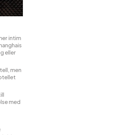
mer intim
Shanghais
g eller
tell, men
otellet
ll
telse med
s