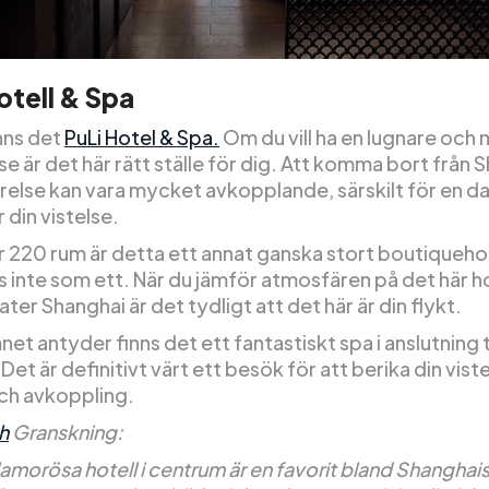
otell & Spa
nns det
PuLi Hotel & Spa.
Om du vill ha en lugnare och 
e är det här rätt ställe för dig. Att komma bort från 
örelse kan vara mycket avkopplande, särskilt för en da
 din vistelse.
 220 rum är detta ett annat ganska stort boutiqueho
s inte som ett. När du jämför atmosfären på det här h
er Shanghai är det tydligt att det här är din flykt.
t antyder finns det ett fantastiskt spa i anslutning ti
 Det är definitivt värt ett besök för att berika din vis
 och avkoppling.
h
Granskning:
amorösa hotell i centrum är en favorit bland Shanghai