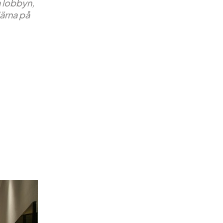
a lobbyn,
järna på