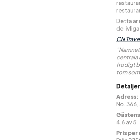
restauran
restauran
Detta är 
de livlig
CN Trave
”Namnet M
centrala 
frodigt 
torn som
Detaljer
Adress:
No. 366, 
Gästens
4,6 av 5
Pris per