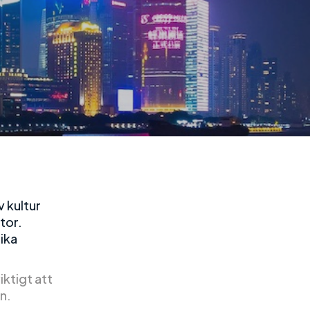
v kultur
tor.
lika
ktigt att
n.