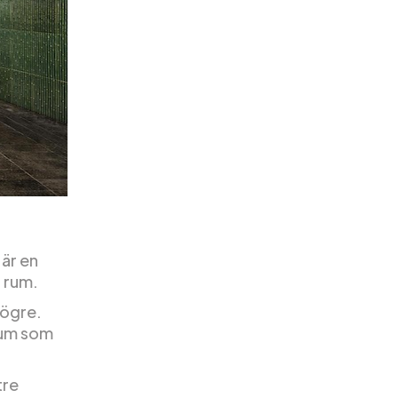
är en
0 rum.
högre.
 rum som
tre