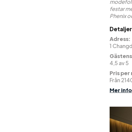
modefolk
festar me
Phenix oc
Detaljer
Adress:
1 Changd
Gästens
4,5 av 5
Pris per
Från 214
Mer inf