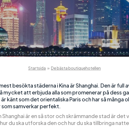
Startsida
»
De bästa boutiquehotellen
mest besökta städerna i Kina är Shanghai. Den är full a
så mycket att erbjuda alla som promenerar på dess ga
är känt som det orientaliska Paris och har så många o
 som samverkar perfekt.
 Shanghai är en så stor och skrämmande stad är det vi
hur du ska utforska den och hur du ska tillbringa natte