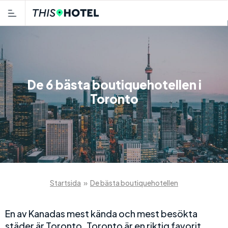
De 6 bästa boutiquehotellen i
Toronto
Startsida
»
De bästa boutiquehotellen
En av Kanadas mest kända och mest besökta
städer är Toronto. Toronto är en riktig favorit