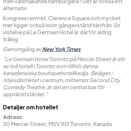
men välsmakande hamburgare? Det är också ett
alternativ.
Kongresscentret, Clarence Square och mycket
mer ligger också inom gångavstånd härifrån. En
vistelse på Le Germain Hotel är därför aldrig
tråkig.
Genomgång av
New York Times
:
”Le Germain Hotel Toronto på Mercer Street är ett
av två hotell i Toronto som tillhör denna
kanadensiska boutiquehotellkedja. Beläget i
nöjesdistriktet i centrum, mittemot Second City
Comedy Theatre, är det en central bas för
upptäcktsfärder.”
Detaljer om hotellet
Adress:
30 Mercer Street, M5V 1H3 Toronto, Kanada.