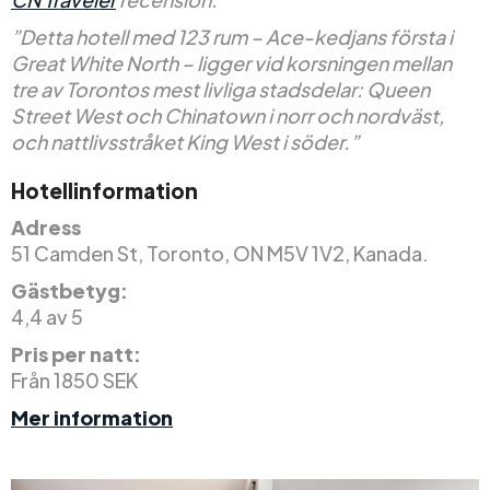
”Detta hotell med 123 rum – Ace-kedjans första i
Great White North – ligger vid korsningen mellan
tre av Torontos mest livliga stadsdelar: Queen
Street West och Chinatown i norr och nordväst,
och nattlivsstråket King West i söder.”
Hotellinformation
Adress
51 Camden St, Toronto, ON M5V 1V2, Kanada.
Gästbetyg:
4,4 av 5
Pris per natt:
Från 1850 SEK
Mer information