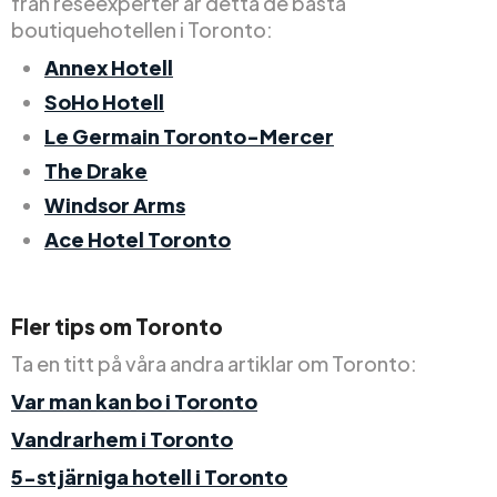
från reseexperter är detta de bästa
boutiquehotellen i Toronto:
Annex Hotell
SoHo Hotell
Le Germain Toronto-Mercer
The Drake
Windsor Arms
Ace Hotel Toronto
Fler tips om Toronto
Ta en titt på våra andra artiklar om Toronto:
Var man kan bo i Toronto
Vandrarhem i Toronto
5-stjärniga hotell i Toronto