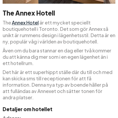
The Annex Hotell
The
Annex Hotel
är ett mycket speciellt
boutiquehotell i Toronto. Det som gör Annex så
unikt är rummens design i lägenhetsstil. Detta är en
ny, populär våg i världen av boutiquehotell.
Även om du bara stannar en dag eller två kommer
du att känna dig mer som i en egen lägenhet än i
ett hotellrum.
Det här är ett superhippt ställe där du till och med
kan skicka sms till receptionen för att få
information. Denna nya typ av boende håller på
att fulländas av Annexet och sätter tonen för
andra platser.
Detaljer om hotellet
Adress: