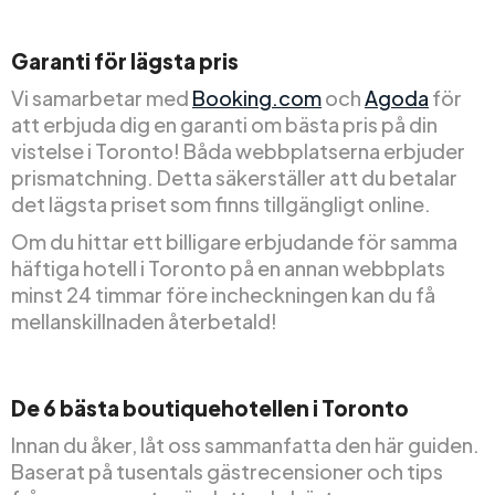
Garanti för lägsta pris
Vi samarbetar med
Booking.com
och
Agoda
för
att erbjuda dig en garanti om bästa pris på din
vistelse i Toronto! Båda webbplatserna erbjuder
prismatchning. Detta säkerställer att du betalar
det lägsta priset som finns tillgängligt online.
Om du hittar ett billigare erbjudande för samma
häftiga hotell i Toronto på en annan webbplats
minst 24 timmar före incheckningen kan du få
mellanskillnaden återbetald!
De 6 bästa boutiquehotellen i Toronto
Innan du åker, låt oss sammanfatta den här guiden.
Baserat på tusentals gästrecensioner och tips