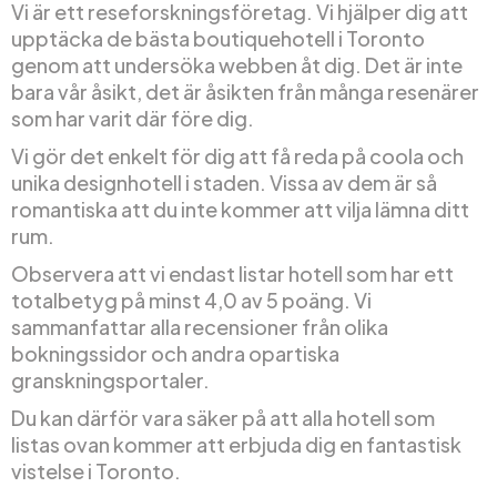
Vi är ett reseforskningsföretag. Vi hjälper dig att
upptäcka de bästa boutiquehotell i Toronto
genom att undersöka webben åt dig. Det är inte
bara vår åsikt, det är åsikten från många resenärer
som har varit där före dig.
Vi gör det enkelt för dig att få reda på coola och
unika designhotell i staden. Vissa av dem är så
romantiska att du inte kommer att vilja lämna ditt
rum.
Observera att vi endast listar hotell som har ett
totalbetyg på minst 4,0 av 5 poäng. Vi
sammanfattar alla recensioner från olika
bokningssidor och andra opartiska
granskningsportaler.
Du kan därför vara säker på att alla hotell som
listas ovan kommer att erbjuda dig en fantastisk
vistelse i Toronto.