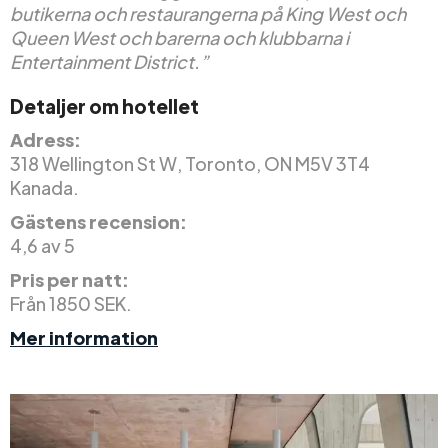
butikerna och restaurangerna på King West och
Queen West och barerna och klubbarna i
Entertainment District.”
Detaljer om hotellet
Adress:
318 Wellington St W, Toronto, ON M5V 3T4
Kanada.
Gästens recension:
4,6 av 5
Pris per natt:
Från 1850 SEK.
Mer information