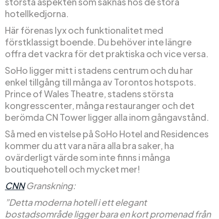
största aspekten som saknas hos de stora
hotellkedjorna.
Här förenas lyx och funktionalitet med
förstklassigt boende. Du behöver inte längre
offra det vackra för det praktiska och vice versa.
SoHo ligger mitt i stadens centrum och du har
enkel tillgång till många av Torontos hotspots.
Prince of Wales Theatre, stadens största
kongresscenter, många restauranger och det
berömda CN Tower ligger alla inom gångavstånd.
Så med en vistelse på SoHo Hotel and Residences
kommer du att vara nära alla bra saker, ha
ovärderligt värde som inte finns i många
boutiquehotell och mycket mer!
CNN
Granskning:
”Detta moderna hotell i ett elegant
bostadsområde ligger bara en kort promenad från