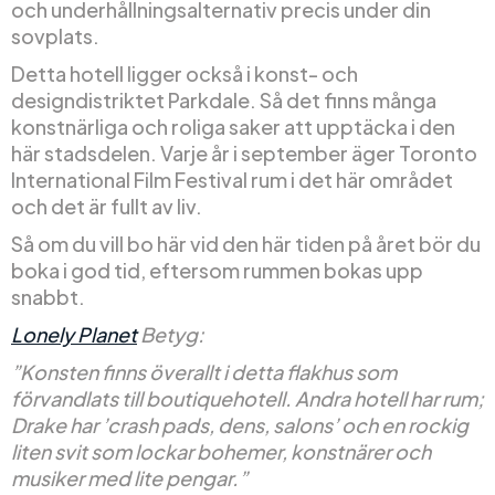
och underhållningsalternativ precis under din
sovplats.
Detta hotell ligger också i konst- och
designdistriktet Parkdale. Så det finns många
konstnärliga och roliga saker att upptäcka i den
här stadsdelen. Varje år i september äger Toronto
International Film Festival rum i det här området
och det är fullt av liv.
Så om du vill bo här vid den här tiden på året bör du
boka i god tid, eftersom rummen bokas upp
snabbt.
Lonely Planet
Betyg:
”Konsten finns överallt i detta flakhus som
förvandlats till boutiquehotell. Andra hotell har rum;
Drake har ’crash pads, dens, salons’ och en rockig
liten svit som lockar bohemer, konstnärer och
musiker med lite pengar.”