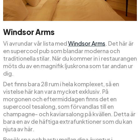
Windsor Arms
Vi avrundar vår lista med
Windsor Arms
. Det här är
en supercool pub som blandar moderna och
traditionella stilar. När du kommer in i restaurangen
möts du av en magnifik ljuskrona som tar andan ur
dig.
Det finns bara 28 rum i hela komplexet, så en
vistelse här kan vara mycket exklusiv. På
morgonen och eftermiddagen finns det en
supercool tesalong, som förvandlas till en
champagne- och kaviarsalong på kvällen. Detta är
bara en av de häftiga extrafunktioner som du kan
njuta av här.
Besök spa och bastu mellan dina äventyr i