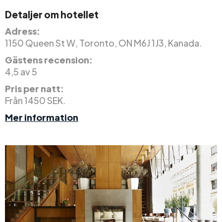
Detaljer om hotellet
Adress:
1150 Queen St W, Toronto, ON M6J 1J3, Kanada.
Gästens recension:
4,5 av 5
Pris per natt:
Från 1450 SEK.
Mer information