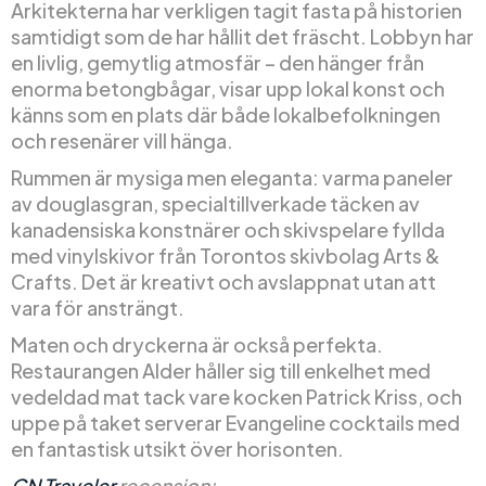
Arkitekterna har verkligen tagit fasta på historien
samtidigt som de har hållit det fräscht. Lobbyn har
en livlig, gemytlig atmosfär – den hänger från
enorma betongbågar, visar upp lokal konst och
känns som en plats där både lokalbefolkningen
och resenärer vill hänga.
Rummen är mysiga men eleganta: varma paneler
av douglasgran, specialtillverkade täcken av
kanadensiska konstnärer och skivspelare fyllda
med vinylskivor från Torontos skivbolag Arts &
Crafts. Det är kreativt och avslappnat utan att
vara för ansträngt.
Maten och dryckerna är också perfekta.
Restaurangen Alder håller sig till enkelhet med
vedeldad mat tack vare kocken Patrick Kriss, och
uppe på taket serverar Evangeline cocktails med
en fantastisk utsikt över horisonten.
CN Traveler
recension: