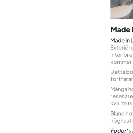
Made i
Made in 
Exteriör
interiör
kommer a
Detta bo
fortfaran
Många hot
resenäre
kvalitets
Bland ho
höghastig
Fodor’
s 