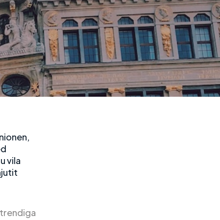
unionen,
ed
u vila
jutit
 trendiga