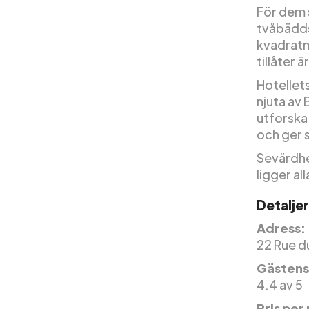
För dem 
tvåbädds
kvadratm
tillåter 
Hotellets
njuta av 
utforska
och ger s
Sevärdhe
ligger al
Detaljer
Adress:
22 Rue du
Gästens
4.4 av 5
Pris per