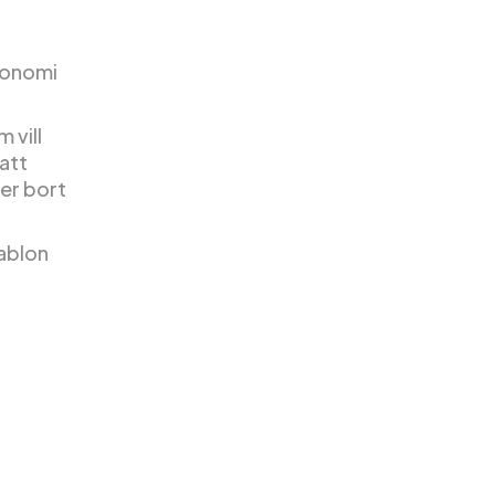
konomi
 vill
 att
er bort
ablon