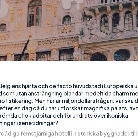
 Belgiens hjärta och de facto huvudstad i Europeiska 
ad som utan ansträngning blandar medeltida charm m
fistikering. Men här är miljondollarsfrågan: var ska d
fter en dag då du har utforskat magnifika palats, avn
römda chokladbitar och förundrats över ikoniska
ingar i serietidningar?
dådiga femstjärniga hotell i historiska byggnader till