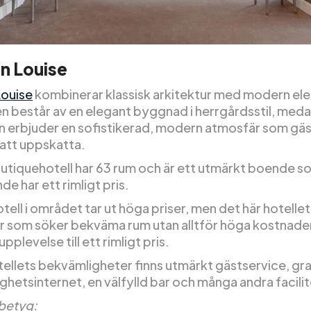
n Louise
Louise
kombinerar klassisk arkitektur med modern el
en består av en elegant byggnad i herrgårdsstil, med
en erbjuder en sofistikerad, modern atmosfär som gä
tt uppskatta.
utiquehotell har 63 rum och är ett utmärkt boende s
de har ett rimligt pris.
ell i området tar ut höga priser, men det här hotelle
r som söker bekväma rum utan alltför höga kostnade
upplevelse till ett rimligt pris.
tellets bekvämligheter finns utmärkt gästservice, gra
hetsinternet, en välfylld bar och många andra facilit
betyg: