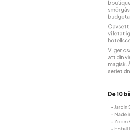
boutiqueh
smörgåsb
budgeta
Oavsett o
vi letat 
hotellsc
Vi ger os
att din v
magisk. Ä
serietid
De 10 bä
Jardin
Made i
Zoom H
Hotell