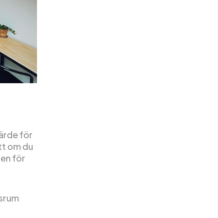
ärde för
tt om du
sen för
dsrum