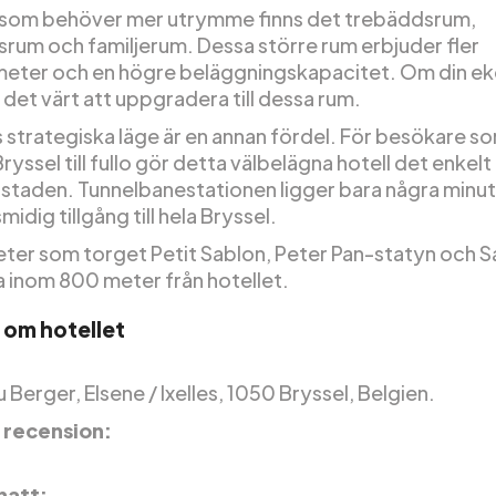
som behöver mer utrymme finns det trebäddsrum,
rum och familjerum. Dessa större rum erbjuder fler
eter och en högre beläggningskapacitet. Om din e
är det värt att uppgradera till dessa rum.
 strategiska läge är en annan fördel. För besökare som
Bryssel till fullo gör detta välbelägna hotell det enkelt
 staden. Tunnelbanestationen ligger bara några minut
midig tillgång till hela Bryssel.
ter som torget Petit Sablon, Peter Pan-statyn och S
la inom 800 meter från hotellet.
 om hotellet
 Berger, Elsene / Ixelles, 1050 Bryssel, Belgien.
 recension:
 natt: