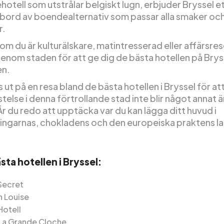
otell som utstrålar belgiskt lugn, erbjuder Bryssel e
ord av boendealternativ som passar alla smaker oc
r.
m du är kulturälskare, matintresserad eller affärsres
igenom staden för att ge dig de bästa hotellen på Brys
en.
s ut på en resa bland de bästa hotellen i Bryssel för att 
istelse i denna förtrollande stad inte blir något annat 
r du redo att upptäcka var du kan lägga ditt huvud i
ningarnas, chokladens och den europeiska praktens l
sta hotellen i Bryssel:
 Secret
n Louise
otell
 La Grande Cloche