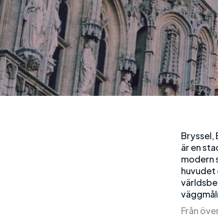
Bryssel,
är en st
modern so
huvudet e
världsbe
väggmåln
Från över