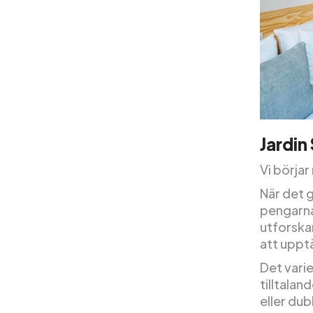
Jardin
Vi börjar
När det g
pengarna
utforskar
att uppt
Det vari
tilltala
eller du