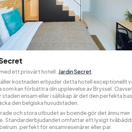
 Secret
 med ett prisvärt hotell:
Jardin Secret
.
äller kostnaden erbjuder detta hotell exceptionellt v
 som kan förbättra din upplevelse av Bryssel. Oavse
 staden ensam eller i sällskap är det den perfekta ba
äcka den belgiska huvudstaden.
erade och stora utbudet av boende gör det ännu mer
nde. Standarderbjudandet omfattar ett lyxigt tvåbäd
bbelrum, perfekt för ensamresenärer eller par.