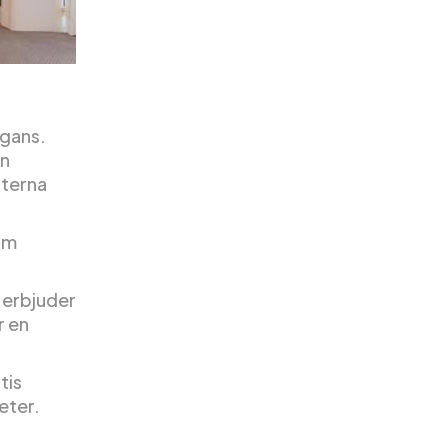
egans.
an
sterna
om
t erbjuder
r en
tis
eter.