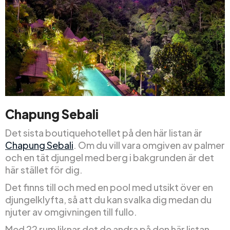
Chapung Sebali
Det sista boutiquehotellet på den här listan är
Chapung Sebali
. Om du vill vara omgiven av palmer
och en tät djungel med berg i bakgrunden är det
här stället för dig.
Det finns till och med en pool med utsikt över en
djungelklyfta, så att du kan svalka dig medan du
njuter av omgivningen till fullo.
Med 22 rum liknar det de andra på den här listan.