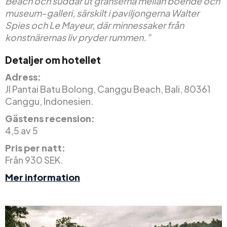
Beach och suddar ut gränserna mellan boende och
museum-galleri, särskilt i paviljongerna Walter
Spies och Le Mayeur, där minnessaker från
konstnärernas liv pryder rummen.”
Detaljer om hotellet
Adress:
Jl Pantai Batu Bolong, Canggu Beach, Bali, 80361
Canggu, Indonesien.
Gästens recension:
4,5 av 5
Pris per natt:
Från 930 SEK.
Mer information