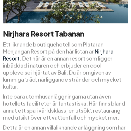
Nirjhara Resort Tabanan
Ett liknande boutiquehotell som Plataran
Menjangan Resort på den här listan är
Nirjhara
Resort
. Det här är en annan resort som ligger
inbäddad i naturen och erbjuder en cool
upplevelse i hjärtat av Bali. Du är omgiven av
lummiga träd, närliggande stränder och mycket
kultur.
Inte bara utomhusanläggningarna utan även
hotellets faciliteter är fantastiska. Här finns bland
annat ett spa i världsklass, en utsökt restaurang
med utsikt över ett vattenfall och mycket mer.
Detta är en annan villaliknande anläggning som har