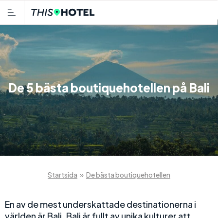
De 5 bästa boutiquehotellen på Bali
Startsida
»
De bästa boutiquehotellen
En av de mest underskattade destinationerna i
världen är Bali. Bali är fullt av unika kulturer att