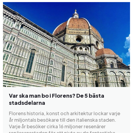
Var ska man bo i Florens? De 5 bästa
stadsdelarna
Florens historia, konst och arkitektur lockar varje
år miljontals besökare till den italienska staden.
Varje år besöker cirka 16 miljoner resenärer
renässansstaden för att njuta av de fantastiska