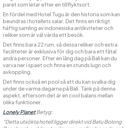
paret som letar efter en tillflyktsort.
En fördel med Hotel Tugu är den historia som kan
beundras i hotellets salar. Det finns en riktigt
häftig samling av indonesiska antikviteter och
reliker som är väl värda ett besök.
Det finns bara 22 rum, så dessa reliker och extra
faciliteter är exklusiva för dig och bara ett fåtal
andra personer. Efter en lång dag på Bali kan du
varva ner i spaet och finna en stunds lugn och
avkoppling.
Det finns också en pool så att du kan svalka dig
under de varma dagarna på Bali. Tänk på denna
aspekt, eftersom det är en cool balans mellan
olika funktioner.
Lonely Planet
Betyg:
”Detta utsökta hotell ligger direkt vid Batu Bolong