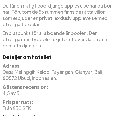
Du får en riktigt cool djungelupplevelse när du bor
här. Förutom de 56 rummen finns det åtta villor
som erbjuder en privat, exklusiv upplevelse med
otroliga fördelar.
En pluspunkt för alla boende är poolen. Den
otroliga infinitypoolen skjuter ut över dalen och
den täta djungeln.
Detaljer om hotellet
Adress:
Desa Melinggih Kelod, Payangan, Gianyar, Bali,
80572 Ubud, Indonesien.
Gästens recension:
4,5 av 5
Pris per natt:
Från 830 SEK.