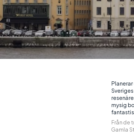
Planerar 
Sveriges 
resenäre
mysig bo
fantastis
Från de 
Gamla Sta