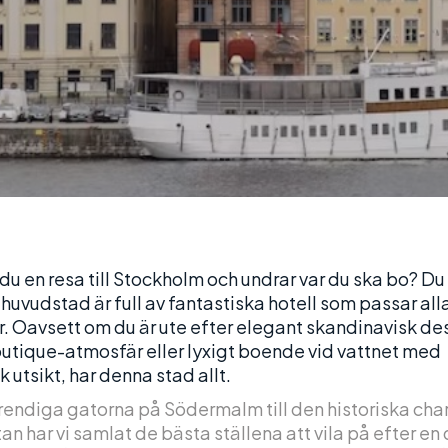
du en resa till Stockholm och undrar var du ska bo? Du 
huvudstad är full av fantastiska hotell som passar all
r. Oavsett om du är ute efter elegant skandinavisk de
utique-atmosfär eller lyxigt boende vid vattnet med
k utsikt, har denna stad allt.
trendiga gatorna på Södermalm till den historiska cha
n har vi samlat de bästa ställena att vila på efter en 