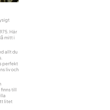
ysigt
975. Här
å mitt i
d allt du
s.
s perfekt
ns liv och
h
inns till
lla
t litet