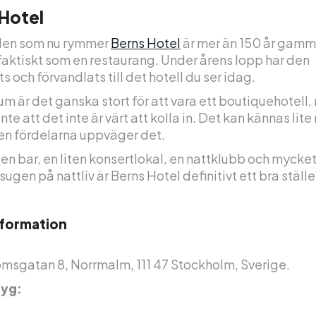
Hotel
en som nu rymmer
Berns Hotel
är mer än 150 år gamm
faktiskt som en restaurang. Under årens lopp har den
s och förvandlats till det hotell du ser idag.
m är det ganska stort för att vara ett boutiquehotell
nte att det inte är värt att kolla in. Det kan kännas lite
men fördelarna uppväger det.
 en bar, en liten konsertlokal, en nattklubb och mycke
sugen på nattliv är Berns Hotel definitivt ett bra ställe
nformation
msgatan 8, Norrmalm, 111 47 Stockholm, Sverige.
yg: