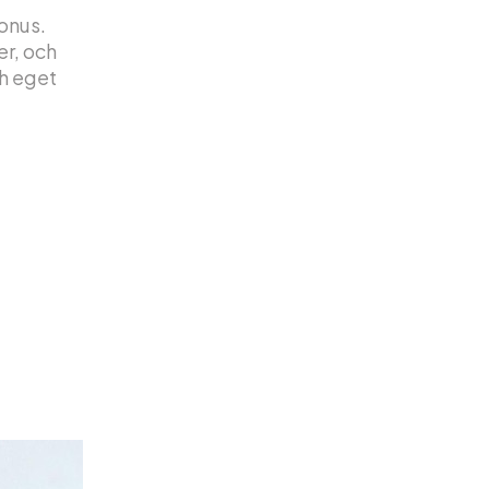
bonus.
r, och
ch eget