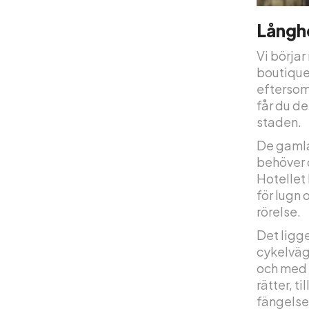
Långh
Vi börja
boutiqueh
eftersom
får du de
staden.
De gamla
behöver 
Hotellet 
för lugn 
rörelse.
Det ligg
cykelväga
och med 
rätter, t
fängels