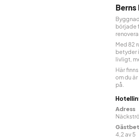
Berns 
Byggnad
började 
renoverat
Med 82 ru
betyder i
livligt, 
Här finns
om du är 
på.
Hotelli
Adress
Näckströ
Gästbet
4,2 av 5