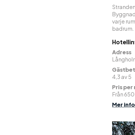
Stranden 
Byggnade
varje rum
badrum.
Hotelli
Adress
Långholm
Gästbet
4,3 av 5
Pris per
Från 650
Mer inf