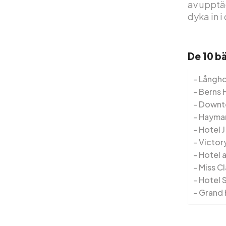
av upptäc
dyka in i
De 10 b
Långho
Berns 
Downt
Haymar
Hotel J
Victor
Hotel a
Miss Cl
Hotel 
Grand 