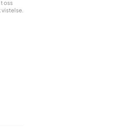
åt oss
 vistelse.