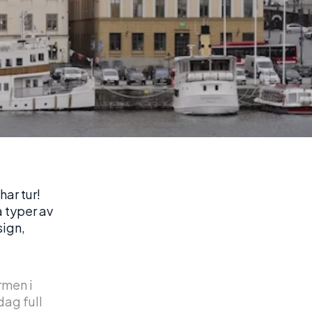
har tur!
a typer av
sign,
rmen i
dag full