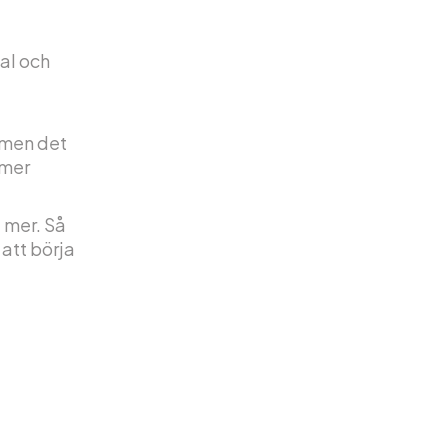
al och
, men det
 mer
t mer. Så
 att börja