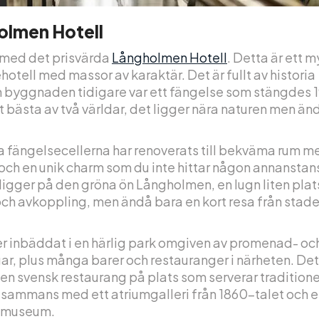
olmen Hotell
r med det prisvärda
Långholmen Hotell
. Detta är ett m
otell med massor av karaktär. Det är fullt av historia
 byggnaden tidigare var ett fängelse som stängdes 1
t bästa av två världar, det ligger nära naturen men änd
 fängelsecellerna har renoverats till bekväma rum me
och en unik charm som du inte hittar någon annanstan
ligger på den gröna ön Långholmen, en lugn liten plat
och avkoppling, men ändå bara en kort resa från stade
er inbäddat i en härlig park omgiven av promenad- oc
r, plus många barer och restauranger i närheten. Det f
en svensk restaurang på plats som serverar traditione
illsammans med ett atriumgalleri från 1860-talet och et
emuseum.