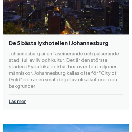
De 5 bästa lyxhotellen i Johannesburg
Johannesburg är en fascinerande och pulserande
stad, full av liv och kultur. Det är den största
staden i Sydafrika och här bor över fem miljoner
människor. Johannesburg kallas ofta för "City of
Gold" och är en smältdegel av olika kulturer och
bakgrunder.
Läs mer