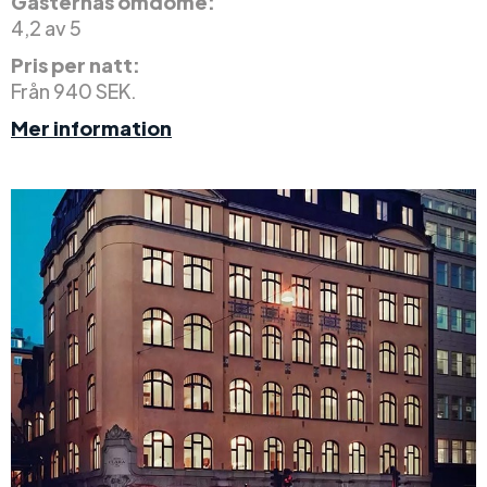
Gästernas omdöme:
4,2 av 5
Pris per natt:
Från 940 SEK.
Mer information