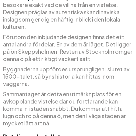
besökare exakt vad de vill ha från en vistelse.
Designen präglas av autentiska skandinaviska
inslag som ger dig en häftig inblick i den lokala
kulturen.
Förutom den inbjudande designen finns det ett
antal andra fördelar. En av dem är läget. Det ligger
på ön Skeppsholmen. Resten av Stockholm omger
denna ö på ett riktigt vackert sätt.
Byggnaderna uppfördes ursprungligen i slutet av
1500-talet, så byns historia kan hittas inom
väggarna.
Sammantaget är detta en utmärkt plats för en
avkopplande vistelse där du fortfarande kan
komma in i staden snabbt. Du kommer att hitta
lugn och ro på denna ö, men den livliga staden är
mycket lätt att nå.