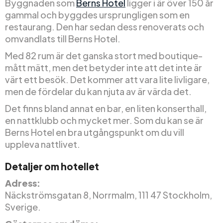
Byggnaden som
Berns Hotel
ligger i är över 150 år
gammal och byggdes ursprungligen som en
restaurang. Den har sedan dess renoverats och
omvandlats till Berns Hotel.
Med 82 rum är det ganska stort med boutique-
mått mätt, men det betyder inte att det inte är
värt ett besök. Det kommer att vara lite livligare,
men de fördelar du kan njuta av är värda det.
Det finns bland annat en bar, en liten konserthall,
en nattklubb och mycket mer. Som du kan se är
Berns Hotel en bra utgångspunkt om du vill
uppleva nattlivet.
Detaljer om hotellet
Adress:
Näckströmsgatan 8, Norrmalm, 111 47 Stockholm,
Sverige.