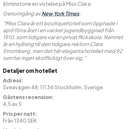
åtminstone en vistelse på Miss Clara.
Genomgång av
New York Times
:
”Miss Clara är ett boutiquehotell som öppnade i
april förra året i en vacker jugendbyggnad från
1910, som tidigare var en privat flickskola. Namnet
är en hyllning till den tidigare rektorn Clara
Stromberg, men det här eleganta hotellet med 92
rum har inget skolflickigt över sig.”
Detaljer om hotellet
Adress:
Sveavägen 48, 111 34 Stockholm, Sverige.
Gästens recension:
4,5 av 5
Pris per natt:
Från 1340 SEK.