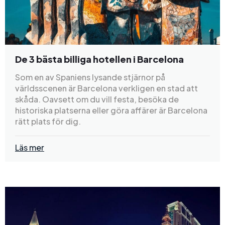
De 3 bästa billiga hotellen i Barcelona
Som en av Spaniens lysande stjärnor på
världsscenen är Barcelona verkligen en stad att
skåda. Oavsett om du vill festa, besöka de
historiska platserna eller göra affärer är Barcelona
rätt plats för dig.
Läs mer