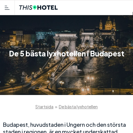
De 5 bästa lyxhotellen i Budapest
Startsida
»
De bästa lyxhotellen
Budapest, huvudstaden i Ungern och den största
staden i regionen, är en mycket underskattad