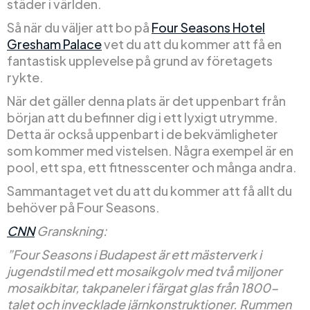
städer i världen.
Så när du väljer att bo på
Four Seasons Hotel
Gresham Palace
vet du att du kommer att få en
fantastisk upplevelse på grund av företagets
rykte.
När det gäller denna plats är det uppenbart från
början att du befinner dig i ett lyxigt utrymme.
Detta är också uppenbart i de bekvämligheter
som kommer med vistelsen. Några exempel är en
pool, ett spa, ett fitnesscenter och många andra.
Sammantaget vet du att du kommer att få allt du
behöver på Four Seasons.
CNN
Granskning:
”Four Seasons i Budapest är ett mästerverk i
jugendstil med ett mosaikgolv med två miljoner
mosaikbitar, takpaneler i färgat glas från 1800-
talet och invecklade järnkonstruktioner. Rummen