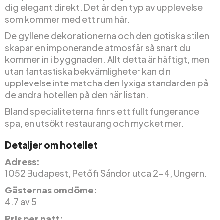
dig elegant direkt. Det är den typ av upplevelse
som kommer med ett rum här.
De gyllene dekorationerna och den gotiska stilen
skapar en imponerande atmosfär så snart du
kommer in i byggnaden. Allt detta är häftigt, men
utan fantastiska bekvämligheter kan din
upplevelse inte matcha den lyxiga standarden på
de andra hotellen på den här listan.
Bland specialiteterna finns ett fullt fungerande
spa, en utsökt restaurang och mycket mer.
Detaljer om hotellet
Adress:
1052 Budapest, Petőfi Sándor utca 2-4, Ungern.
Gästernas omdöme:
4.7 av 5
Pris per natt: