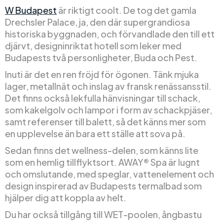
W Budapest
är riktigt coolt. De tog det gamla
Drechsler Palace, ja, den där supergrandiosa
historiska byggnaden, och förvandlade den till ett
djärvt, designinriktat hotell som leker med
Budapests två personligheter, Buda och Pest.
Inuti är det en ren fröjd för ögonen. Tänk mjuka
lager, metallnät och inslag av fransk renässansstil.
Det finns också lekfulla hänvisningar till schack,
som kakelgolv och lampor i form av schackpjäser,
samt referenser till balett, så det känns mer som
en upplevelse än bara ett ställe att sova på.
Sedan finns det wellness-delen, som känns lite
som en hemlig tillflyktsort. AWAY® Spa är lugnt
och omslutande, med speglar, vattenelement och
design inspirerad av Budapests termalbad som
hjälper dig att koppla av helt.
Du har också tillgång till WET-poolen, ångbastu