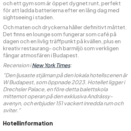
och ett gym som är öppet dygnet runt, perfekt
för att ladda batterierna efter en lång dag med
sightseeing i staden.
Och maten och dryckerna håller definitivt måttet.
Det finns en lounge som fungerar som café på
dagen och en livlig träffpunkt på kvällen, plus en
kreativ restaurang- och barmiljö som verkligen
fångar atmosfären i Budapest.
Recension i
New York Times
:
”Den ljusaste stjärnan på den lokala hotellscenen är
W Budapest, som öppnade 2023. Hotellet ligger i
Drechsler Palace, en före detta balettskola
mittemot operan på den exklusiva Andrássy-
avenyn, och erbjuder 151 vackert inredda rum och
sviter.”
Hotellinformation