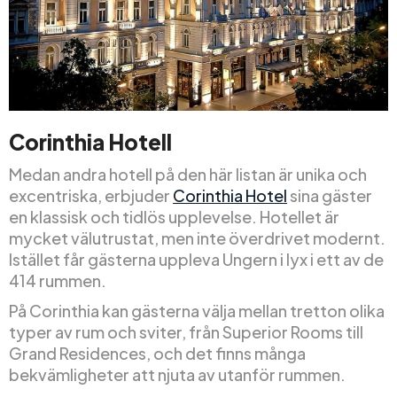
Corinthia Hotell
Medan andra hotell på den här listan är unika och
excentriska, erbjuder
Corinthia Hotel
sina gäster
en klassisk och tidlös upplevelse. Hotellet är
mycket välutrustat, men inte överdrivet modernt.
Istället får gästerna uppleva Ungern i lyx i ett av de
414 rummen.
På Corinthia kan gästerna välja mellan tretton olika
typer av rum och sviter, från Superior Rooms till
Grand Residences, och det finns många
bekvämligheter att njuta av utanför rummen.