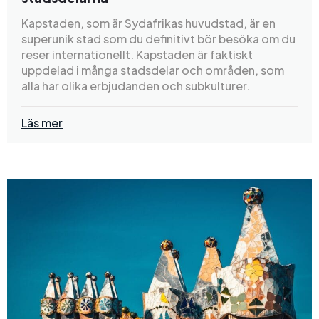
Kapstaden, som är Sydafrikas huvudstad, är en
superunik stad som du definitivt bör besöka om du
reser internationellt. Kapstaden är faktiskt
uppdelad i många stadsdelar och områden, som
alla har olika erbjudanden och subkulturer.
Läs mer