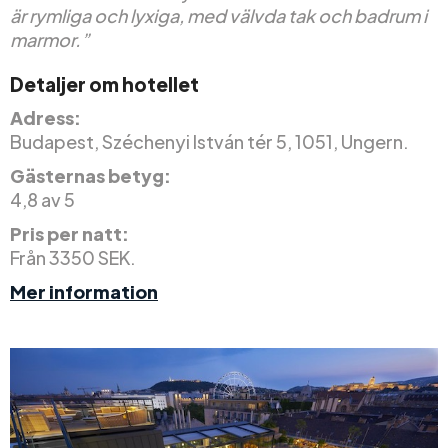
är rymliga och lyxiga, med välvda tak och badrum i
marmor.”
Detaljer om hotellet
Adress:
Budapest, Széchenyi István tér 5, 1051, Ungern.
Gästernas betyg:
4,8 av 5
Pris per natt:
Från 3350 SEK.
Mer information