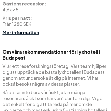
Gästens recension:
4,6 av 5
Pris per natt:
Från 1280 SEK.
Mer information
Om våra rekommendationer för lyxhotell i
Budapest
Vi är ett reseforskningsföretag. Vårt team hjälper
dig att upptäcka de bästa lyxhotellen i Budapest
genom att undersöka åt dig på internet. Vi har
också besökt några av dessa platser.
Så det är inte bara vår åsikt, utan många
resenärers åsikt som har varit där före dig. Vi gör
det enkelt för dig att ta reda på mer om de
lyxigaste och mest exklusiva 5-stjärniga hotellen i