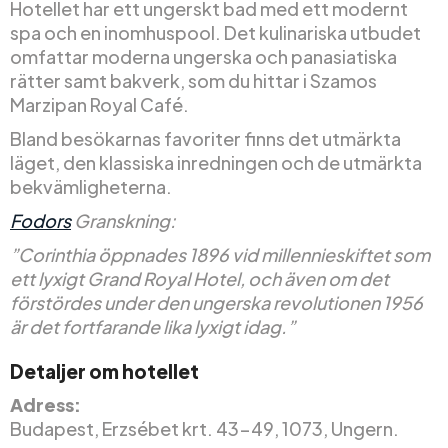
Hotellet har ett ungerskt bad med ett modernt
spa och en inomhuspool. Det kulinariska utbudet
omfattar moderna ungerska och panasiatiska
rätter samt bakverk, som du hittar i Szamos
Marzipan Royal Café.
Bland besökarnas favoriter finns det utmärkta
läget, den klassiska inredningen och de utmärkta
bekvämligheterna.
Fodors
Granskning:
”Corinthia öppnades 1896 vid millennieskiftet som
ett lyxigt Grand Royal Hotel, och även om det
förstördes under den ungerska revolutionen 1956
är det fortfarande lika lyxigt idag.”
Detaljer om hotellet
Adress:
Budapest, Erzsébet krt. 43-49, 1073, Ungern.