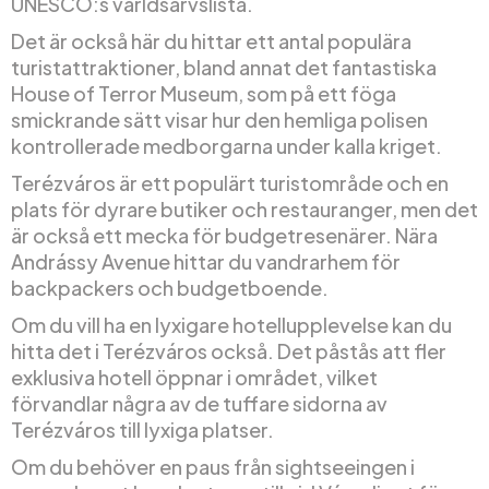
UNESCO:s världsarvslista.
Det är också här du hittar ett antal populära
turistattraktioner, bland annat det fantastiska
House of Terror Museum, som på ett föga
smickrande sätt visar hur den hemliga polisen
kontrollerade medborgarna under kalla kriget.
Terézváros är ett populärt turistområde och en
plats för dyrare butiker och restauranger, men det
är också ett mecka för budgetresenärer. Nära
Andrássy Avenue hittar du vandrarhem för
backpackers och budgetboende.
Om du vill ha en lyxigare hotellupplevelse kan du
hitta det i Terézváros också. Det påstås att fler
exklusiva hotell öppnar i området, vilket
förvandlar några av de tuffare sidorna av
Terézváros till lyxiga platser.
Om du behöver en paus från sightseeingen i