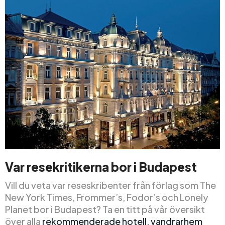
Var resekritikerna
bor
i Budapest
Vill du veta var reseskribenter från förlag som The
New York Times, Frommer’s, Fodor’s och Lonely
Planet bor i Budapest? Ta en titt på vår översikt
över alla
rekommenderade hotell, vandrarhem