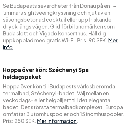
Se Budapests sevärdheter från Donau på en 1-
timmars sightseeingkryssning och njut av en
säsongsbetonad cocktail eller uppfriskande
dryck längs vägen. Glid förbi landmärken som
Buda slott och Vigado konserthus. Håll dig
uppkopplad med gratis Wi-Fi. Pris: 90 SEK.
Mer
info
.
Hoppa över kön: Széchenyi Spa
heldagspaket
Hoppa över kön till Budapests världsberömda
termalbad, Széchenyi-badet. Välj mellan en
veckodags- eller helgbiljett till det eleganta
badet. Det största termalbadkomplexet i Europa
omfattar 3 utomhuspooler och 15 inomhuspooler.
Pris: 250 SEK.
Mer information
.