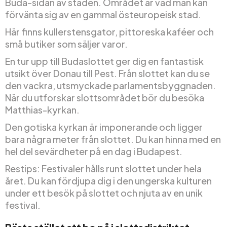
Buda-sidan av staden. Området är vad man kan
förvänta sig av en gammal östeuropeisk stad.
Här finns kullerstensgator, pittoreska kaféer och
små butiker som säljer varor.
En tur upp till Budaslottet ger dig en fantastisk
utsikt över Donau till Pest. Från slottet kan du se
den vackra, utsmyckade parlamentsbyggnaden.
När du utforskar slottsområdet bör du besöka
Matthias-kyrkan.
Den gotiska kyrkan är imponerande och ligger
bara några meter från slottet. Du kan hinna med en
hel del sevärdheter på en dag i Budapest.
Restips: Festivaler hålls runt slottet under hela
året. Du kan fördjupa dig i den ungerska kulturen
under ett besök på slottet och njuta av en unik
festival.