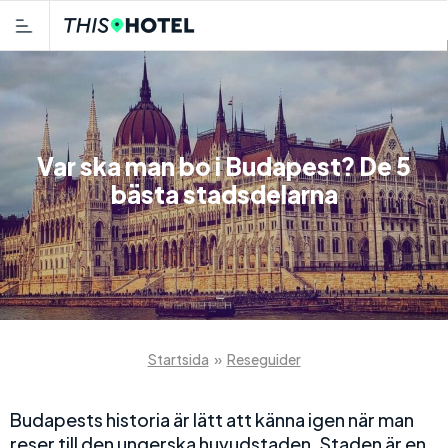
Var ska man bo i Budapest? De 5
bästa stadsdelarna
Startsida
»
Reseguider
Budapests historia är lätt att känna igen när man
reser till den ungerska huvudstaden. Staden är en