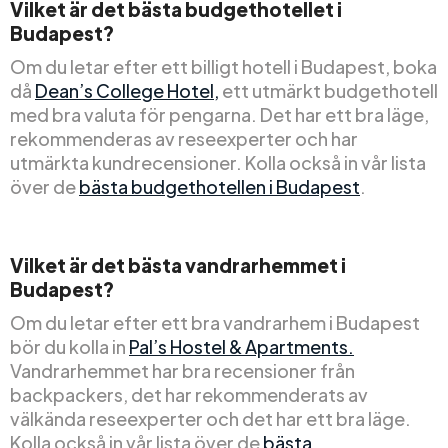
Vilket är det bästa budgethotellet i
Budapest?
Om du letar efter ett billigt hotell i Budapest, boka
då
Dean’s College Hotel,
ett utmärkt budgethotell
med bra valuta för pengarna. Det har ett bra läge,
rekommenderas av reseexperter och har
utmärkta kundrecensioner. Kolla också in vår lista
över de
bästa budgethotellen i Budapest
.
Vilket är det bästa vandrarhemmet i
Budapest?
Om du letar efter ett bra vandrarhem i Budapest
bör du kolla in
Pal’s Hostel & Apartments.
Vandrarhemmet har bra recensioner från
backpackers, det har rekommenderats av
välkända reseexperter och det har ett bra läge.
Kolla också in vår lista över de
bästa