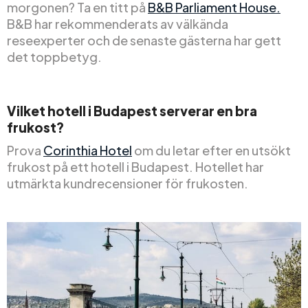
morgonen? Ta en titt på
B&B Parliament House.
B&B har rekommenderats av välkända
reseexperter och de senaste gästerna har gett
det toppbetyg.
Vilket hotell i Budapest serverar en bra
frukost?
Prova
Corinthia Hotel
om du letar efter en utsökt
frukost på ett hotell i Budapest. Hotellet har
utmärkta kundrecensioner för frukosten.