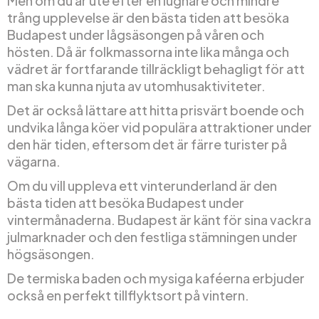
Men om du är ute efter en lugnare och mindre
trång upplevelse är den bästa tiden att besöka
Budapest under lågsäsongen på våren och
hösten. Då är folkmassorna inte lika många och
vädret är fortfarande tillräckligt behagligt för att
man ska kunna njuta av utomhusaktiviteter.
Det är också lättare att hitta prisvärt boende och
undvika långa köer vid populära attraktioner under
den här tiden, eftersom det är färre turister på
vägarna.
Om du vill uppleva ett vinterunderland är den
bästa tiden att besöka Budapest under
vintermånaderna. Budapest är känt för sina vackra
julmarknader och den festliga stämningen under
högsäsongen.
De termiska baden och mysiga kaféerna erbjuder
också en perfekt tillflyktsort på vintern.