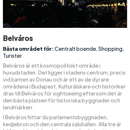
Belváros
Bästa området för:
Centralt boende, Shopping,
Turister
Belváros är ett kosmopolitiskt område i
huvudstaden. Det ligger i stadens centrum, precis
vid kanten av Donau och är ett av de dyrare
områdena i Budapest. Kulturälskare och historiker
dras till Belváros för sightseeing eftersom det är
den bästa platsen för historiska byggnader och
landmärken.
I Belváros hittar du parlamentsbyggnaden,
kedjebron och den centrala saluhallen. Alla tre är