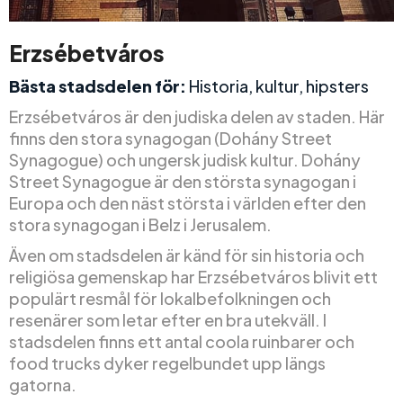
Erzsébetváros
Bästa stadsdelen för:
Historia, kultur, hipsters
Erzsébetváros är den judiska delen av staden. Här
finns den stora synagogan (Dohány Street
Synagogue) och ungersk judisk kultur. Dohány
Street Synagogue är den största synagogan i
Europa och den näst största i världen efter den
stora synagogan i Belz i Jerusalem.
Även om stadsdelen är känd för sin historia och
religiösa gemenskap har Erzsébetváros blivit ett
populärt resmål för lokalbefolkningen och
resenärer som letar efter en bra utekväll. I
stadsdelen finns ett antal coola ruinbarer och
food trucks dyker regelbundet upp längs
gatorna.