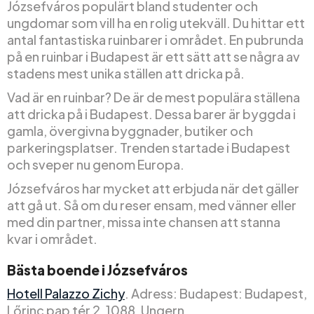
Józsefváros populärt bland studenter och
ungdomar som vill ha en rolig utekväll. Du hittar ett
antal fantastiska ruinbarer i området. En pubrunda
på en ruinbar i Budapest är ett sätt att se några av
stadens mest unika ställen att dricka på.
Vad är en ruinbar? De är de mest populära ställena
att dricka på i Budapest. Dessa barer är byggda i
gamla, övergivna byggnader, butiker och
parkeringsplatser. Trenden startade i Budapest
och sveper nu genom Europa.
Józsefváros har mycket att erbjuda när det gäller
att gå ut. Så om du reser ensam, med vänner eller
med din partner, missa inte chansen att stanna
kvar i området.
Bästa boende i Józsefváros
Hotell Palazzo Zichy
. Adress: Budapest: Budapest,
Lőrinc pap tér 2, 1088, Ungern.