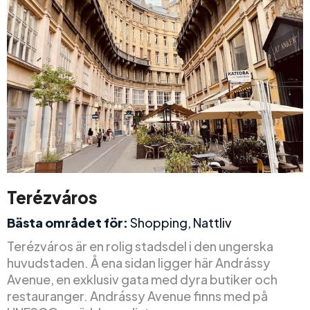
Terézváros
Bästa området för:
Shopping, Nattliv
Terézváros är en rolig stadsdel i den ungerska
huvudstaden. Å ena sidan ligger här Andrássy
Avenue, en exklusiv gata med dyra butiker och
restauranger. Andrássy Avenue finns med på