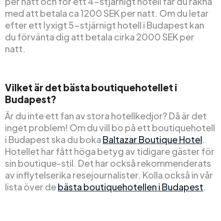
per natt och för ett 4-stjärnigt hotell får du räkna
med att betala ca 1200 SEK per natt. Om du letar
efter ett lyxigt 5-stjärnigt hotell i Budapest kan
du förvänta dig att betala cirka 2000 SEK per
natt.
Vilket är det bästa boutiquehotellet i
Budapest?
Är du inte ett fan av stora hotellkedjor? Då är det
inget problem! Om du vill bo på ett boutiquehotell
i Budapest ska du boka
Baltazar Boutique Hotel
.
Hotellet har fått höga betyg av tidigare gäster för
sin boutique-stil. Det har också rekommenderats
av inflytelserika resejournalister. Kolla också in vår
lista över de
bästa boutiquehotellen i Budapest
.