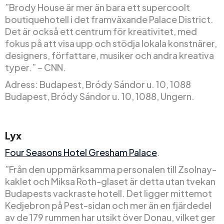
”Brody House är mer än bara ett supercoolt
boutiquehotell i det framväxande Palace District.
Det är också ett centrum för kreativitet, med
fokus på att visa upp och stödja lokala konstnärer,
designers, författare, musiker och andra kreativa
typer.” – CNN.
Adress: Budapest, Bródy Sándor u. 10, 1088
Budapest, Bródy Sándor u. 10, 1088, Ungern.
Lyx
Four Seasons Hotel Gresham Palace
.
”Från den uppmärksamma personalen till Zsolnay-
kaklet och Miksa Roth-glaset är detta utan tvekan
Budapests vackraste hotell. Det ligger mittemot
Kedjebron på Pest-sidan och mer än en fjärdedel
av de 179 rummen har utsikt över Donau, vilket ger