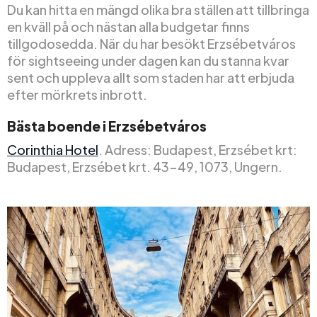
Du kan hitta en mängd olika bra ställen att tillbringa
en kväll på och nästan alla budgetar finns
tillgodosedda. När du har besökt Erzsébetváros
för sightseeing under dagen kan du stanna kvar
sent och uppleva allt som staden har att erbjuda
efter mörkrets inbrott.
Bästa boende i Erzsébetváros
Corinthia Hotel
. Adress: Budapest, Erzsébet krt:
Budapest, Erzsébet krt. 43-49, 1073, Ungern.