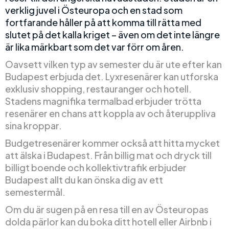
verklig juvel i Östeuropa och en stad som
fortfarande håller på att komma till rätta med
slutet på det kalla kriget – även om det inte längre
är lika märkbart som det var förr om åren.
Oavsett vilken typ av semester du är ute efter kan
Budapest erbjuda det. Lyxresenärer kan utforska
exklusiv shopping, restauranger och hotell.
Stadens magnifika termalbad erbjuder trötta
resenärer en chans att koppla av och återuppliva
sina kroppar.
Budgetresenärer kommer också att hitta mycket
att älska i Budapest. Från billig mat och dryck till
billigt boende och kollektivtrafik erbjuder
Budapest allt du kan önska dig av ett
semestermål.
Om du är sugen på en resa till en av Östeuropas
dolda pärlor kan du boka ditt hotell eller Airbnb i