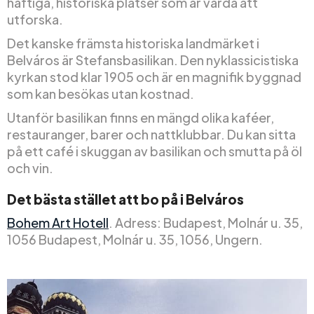
häftiga, historiska platser som är värda att
utforska.
Det kanske främsta historiska landmärket i
Belváros är Stefansbasilikan. Den nyklassicistiska
kyrkan stod klar 1905 och är en magnifik byggnad
som kan besökas utan kostnad.
Utanför basilikan finns en mängd olika kaféer,
restauranger, barer och nattklubbar. Du kan sitta
på ett café i skuggan av basilikan och smutta på öl
och vin.
Det bästa stället att bo på i Belváros
Bohem Art Hotell
. Adress: Budapest, Molnár u. 35,
1056 Budapest, Molnár u. 35, 1056, Ungern.