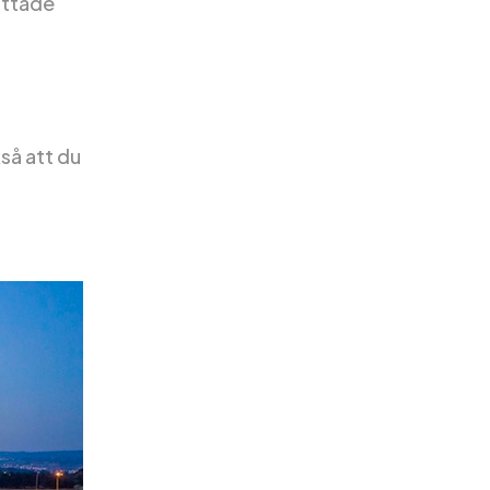
attade
kså att du