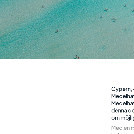
Cypern, o
Medelhav
Medelhave
denna de
om möjlig
Med en m