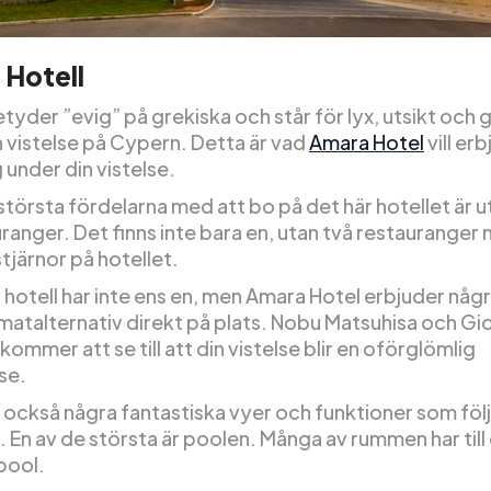
 Hotell
yder ”evig” på grekiska och står för lyx, utsikt och 
n vistelse på Cypern. Detta är vad
Amara Hotel
vill er
 under din vistelse.
största fördelarna med att bo på det här hotellet är 
ranger. Det finns inte bara en, utan två restauranger
tjärnor på hotellet.
 hotell har inte ens en, men Amara Hotel erbjuder någ
 matalternativ direkt på plats. Nobu Matsuhisa och Gi
 kommer att se till att din vistelse blir en oförglömlig
se.
s också några fantastiska vyer och funktioner som föl
. En av de största är poolen. Många av rummen har til
pool.