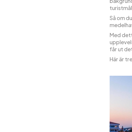
bakgrund
turistmål
Så om du
medelhavs
Med detta
upplevels
får ut de
Här är tr