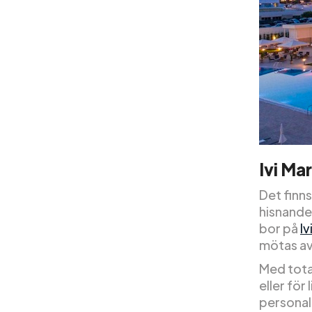
Ivi Ma
Det finns
hisnande 
bor på
Iv
mötas av
Med total
eller för
personal