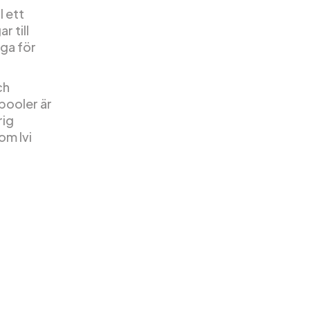
l ett
r till
iga för
ch
pooler är
rig
om Ivi