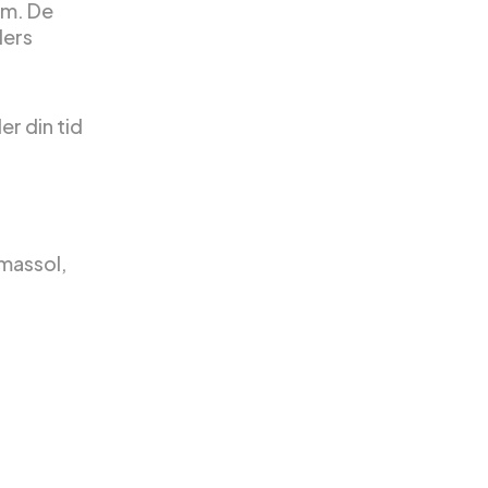
um. De
ders
er din tid
massol,