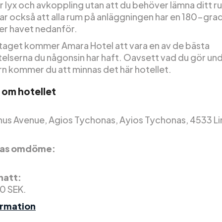
r lyx och avkoppling utan att du behöver lämna ditt r
ar också att alla rum på anläggningen har en 180-gra
ver havet nedanför.
get kommer Amara Hotel att vara en av de bästa
telserna du någonsin har haft. Oavsett vad du gör und
n kommer du att minnas det här hotellet.
 om hotellet
us Avenue, Agios Tychonas, Ayios Tychonas, 4533 Li
nas omdöme:
 natt:
0 SEK.
ormation