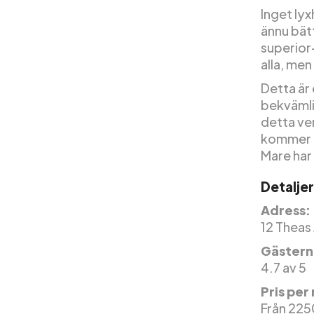
Inget lyx
ännu bätt
superior-
alla, men
Detta är 
bekvämli
detta ve
kommer a
Mare har 
Detaljer
Adress:
12 Theas
Gäster
4.7 av 5
Pris per
Från 225