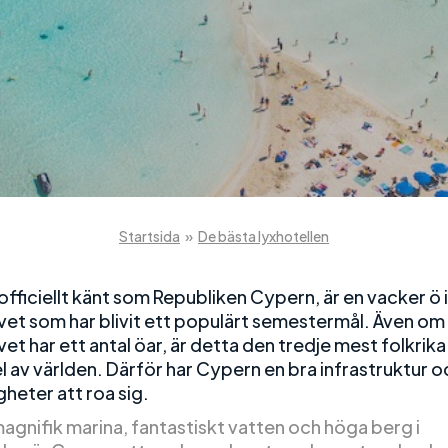
Startsida
»
De bästa lyxhotellen
fficiellt känt som Republiken Cypern, är en vacker ö i
et som har blivit ett populärt semestermål. Även om
t har ett antal öar, är detta den tredje mest folkrika 
l av världen. Därför har Cypern en bra infrastruktur o
heter att roa sig.
agnifik marina, fantastiskt vatten och höga berg i