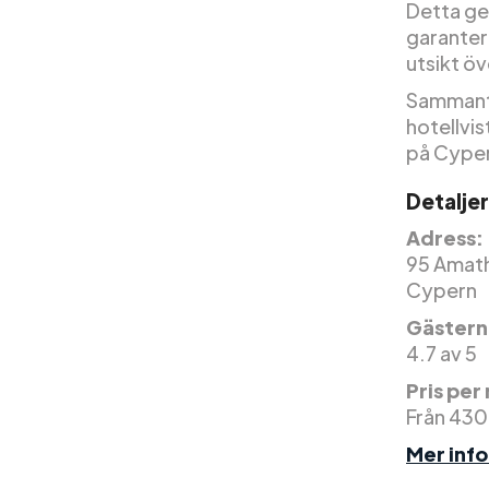
Detta ge
garanter
utsikt ö
Sammanta
hotellvis
på Cyper
Detaljer
Adress:
95 Amath
Cypern
Gäster
4.7 av 5
Pris per
Från 430
Mer inf