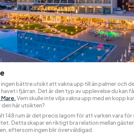
re
 ingen bättre utsikt att vakna upp till än palmer och d
havet i fjärran. Det är den typ av upplevelse du kan få
i Mare.
Vem skulle inte vilja vakna upp med en kopp ka
 den här utsikten?
t 148 rum är det precis lagom för att varken vara för 
 litet. Detta skapar en riktigt bra relation mellan gäst
en, eftersom ingen blir överväldigad.