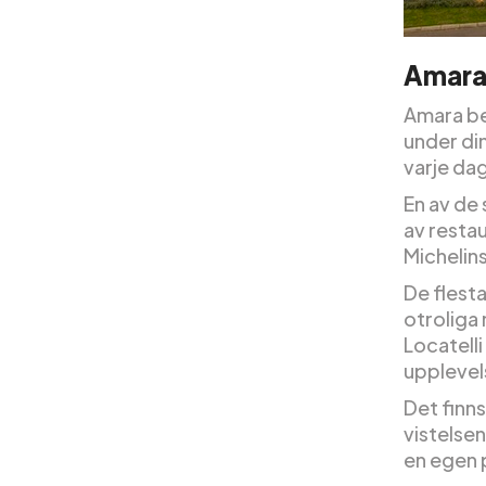
Amara
Amara bet
under di
varje dag
En av de 
av restau
Michelins
De flesta
otroliga
Locatelli
upplevel
Det finn
vistelsen
en egen 