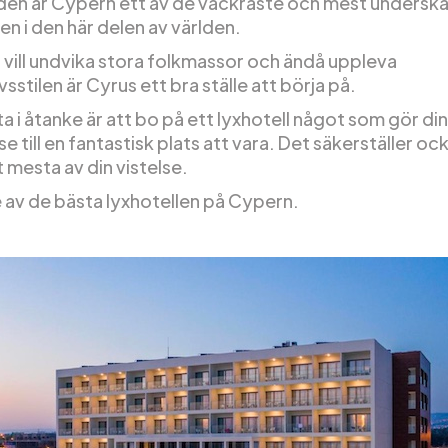
en är Cypern ett av de vackraste och mest undersk
en i den här delen av världen.
 vill undvika stora folkmassor och ändå uppleva
stilen är Cyrus ett bra ställe att börja på.
 i åtanke är att bo på ett lyxhotell något som gör din
e till en fantastisk plats att vara. Det säkerställer oc
t mesta av din vistelse.
e av de bästa lyxhotellen på Cypern.