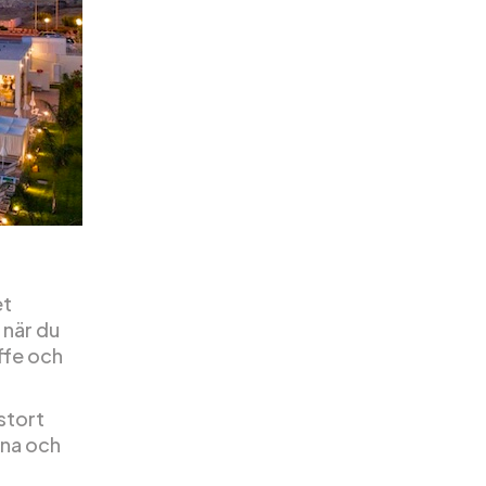
et
 när du
ffe och
stort
erna och