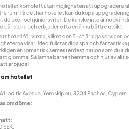
hotell är komplett utan möjligheten att uppgradera til
re rum. På det här hotellet kan du köpa uppgraderinga
, deluxe- och juniorsviter. De kanske inte är nödvänd
 de är stora och erbjuder ofta en ännu bättre utsikt.
ett hotell för vuxna, vilket den 5-stjärniga servicen o
gheterna visar. Med fullständiga spa och fantastiska 
rkligen en romantisk semesterdestination som du ald
tt glömma! Så lämna barnen hemma och njut av allt s
att erbjuda!
 om hotellet
 Afroditis Avenue, Yeroskipou, 8204 Paphos, Cypern.
nas omdöme:
 natt:
0 SEK.