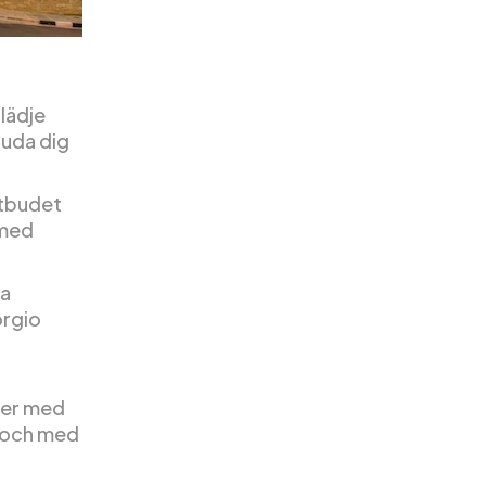
glädje
bjuda dig
utbudet
 med
ra
orgio
jer med
l och med