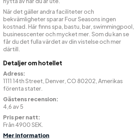
nytta av när du är ute.
När det gäller andra faciliteter och
bekvämligheter sparar Four Seasons ingen
kostnad. Här finns spa, bastu, bar, swimmingpool,
businesscenter och mycket mer. Som du kan se
får du det fulla värdet av din vistelse och mer
därtill.
Detaljer om hotellet
Adress:
1111 14th Street, Denver, CO 80202, Amerikas
förenta stater.
Gästens recension:
4,6 av 5
Pris per natt:
Från 4900 SEK.
Mer information