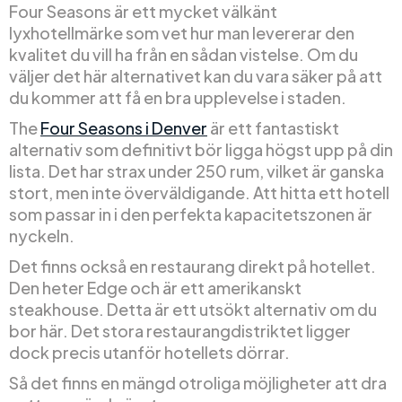
Four Seasons är ett mycket välkänt
lyxhotellmärke som vet hur man levererar den
kvalitet du vill ha från en sådan vistelse. Om du
väljer det här alternativet kan du vara säker på att
du kommer att få en bra upplevelse i staden.
The
Four Seasons i Denver
är ett fantastiskt
alternativ som definitivt bör ligga högst upp på din
lista. Det har strax under 250 rum, vilket är ganska
stort, men inte överväldigande. Att hitta ett hotell
som passar in i den perfekta kapacitetszonen är
nyckeln.
Det finns också en restaurang direkt på hotellet.
Den heter Edge och är ett amerikanskt
steakhouse. Detta är ett utsökt alternativ om du
bor här. Det stora restaurangdistriktet ligger
dock precis utanför hotellets dörrar.
Så det finns en mängd otroliga möjligheter att dra