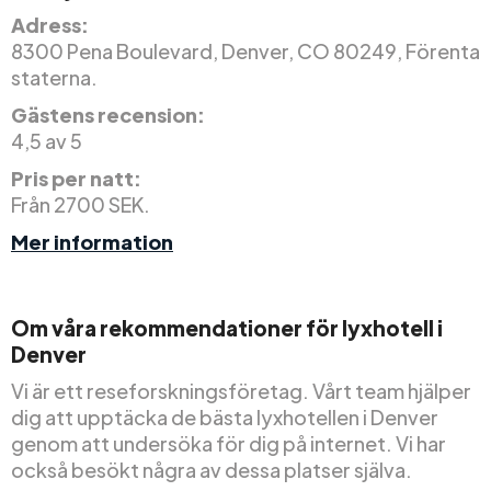
Adress:
8300 Pena Boulevard, Denver, CO 80249, Förenta
staterna.
Gästens recension:
4,5 av 5
Pris per natt:
Från 2700 SEK.
Mer information
Om våra rekommendationer för lyxhotell i
Denver
Vi är ett reseforskningsföretag. Vårt team hjälper
dig att upptäcka de bästa lyxhotellen i Denver
genom att undersöka för dig på internet. Vi har
också besökt några av dessa platser själva.