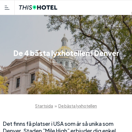
De 4 bästa lyxhotellen i Denver
Startsida
»
De bästa lyxhotellen
Det finns få platser i USA som är så unika som
Denver. Staden ”Mile High” erbjuder dig enkel