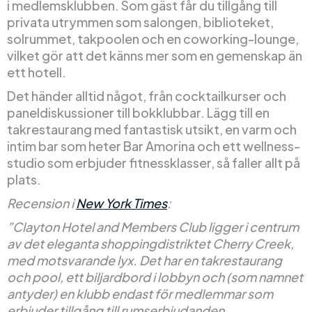
i medlemsklubben. Som gäst får du tillgång till
privata utrymmen som salongen, biblioteket,
solrummet, takpoolen och en coworking-lounge,
vilket gör att det känns mer som en gemenskap än
ett hotell.
Det händer alltid något, från cocktailkurser och
paneldiskussioner till bokklubbar. Lägg till en
takrestaurang med fantastisk utsikt, en varm och
intim bar som heter Bar Amorina och ett wellness-
studio som erbjuder fitnessklasser, så faller allt på
plats.
Recension i
New York Times
:
”Clayton Hotel and Members Club ligger i centrum
av det eleganta shoppingdistriktet Cherry Creek,
med motsvarande lyx. Det har en takrestaurang
och pool, ett biljardbord i lobbyn och (som namnet
antyder) en klubb endast för medlemmar som
erbjuder tillgång till rumserbjudanden,