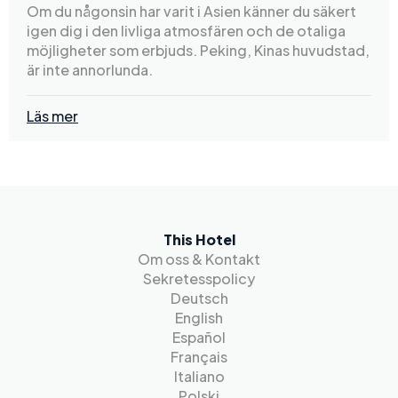
Om du någonsin har varit i Asien känner du säkert
igen dig i den livliga atmosfären och de otaliga
möjligheter som erbjuds. Peking, Kinas huvudstad,
är inte annorlunda.
Läs mer
This Hotel
Om oss & Kontakt
Sekretesspolicy
Deutsch
English
Español
Français
Italiano
Polski