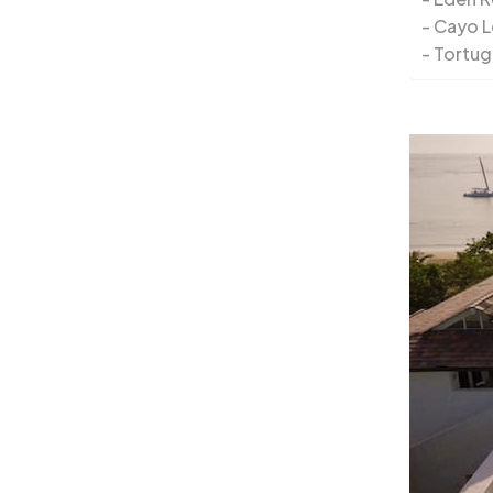
Cayo L
Tortug