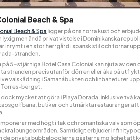
olonial Beach & Spa
onial Beach & Spa
ligger på öns norra kust och erbjud
 lyxig men ändå privat vistelse i Dominikanska republ
är inrymt i en stor herrgård i spansk stil och tornar up
rada-stranden.
 på 5-stjärniga Hotel Casa Colonial kan njuta av den 
ata stranden precis utanför dörren eller åka på utflykt
usive valskådning i Samanábukten och linbaneturer upp
e Torres-berget.
 dock mycket att göra i Playa Dorada, inklusive två ka
apsgolfbana, butiker och utmärkta restauranger att
a.
 imponerar med högt i tak och romantiska valv som ö
 vackra loungeområden. Samtidigt erbjuder infinitypo
h de privata bubbelpoolerna gästerna möjlighet att 