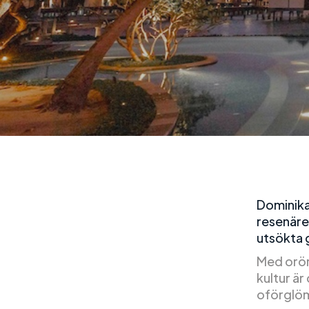
Dominikan
resenärer
utsökta 
Med orör
kultur ä
oförglöm