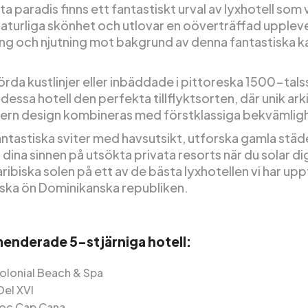
tta paradis finns ett fantastiskt urval av lyxhotell som 
naturliga skönhet och utlovar en oöverträffad upplev
ng och njutning mot bakgrund av denna fantastiska ka
örda kustlinjer eller inbäddade i pittoreska 1500-tal
dessa hotell den perfekta tillflyktsorten, där unik ark
rn design kombineras med förstklassiga bekvämlig
antastiska sviter med havsutsikt, utforska gamla städe
dina sinnen på utsökta privata resorts när du solar dig
aribiska solen på ett av de bästa lyxhotellen vi har up
liska ön Dominikanska republiken.
nderade 5-stjärniga hotell:
olonial Beach & Spa
Del XVI
oc Cap Cana