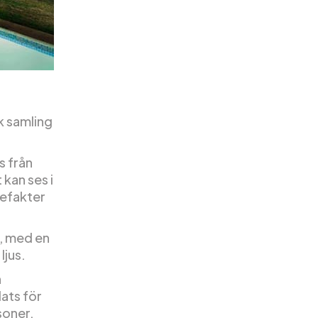
k samling
s från
kan ses i
tefakter
n, med en
jus.
h
lats för
soner.