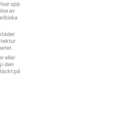
visar upp
else av
ribiska
sstäder
itektur
heter.
r eller
 i den
ptäckt på