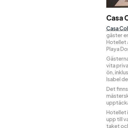
Casa C
Casa Col
gäster en
Hotellet 
Playa Do
Gästerna
vita priv
ön, inkl
Isabel d
Det finns
mästersk
upptäck
Hotellet
upp till
taket oc