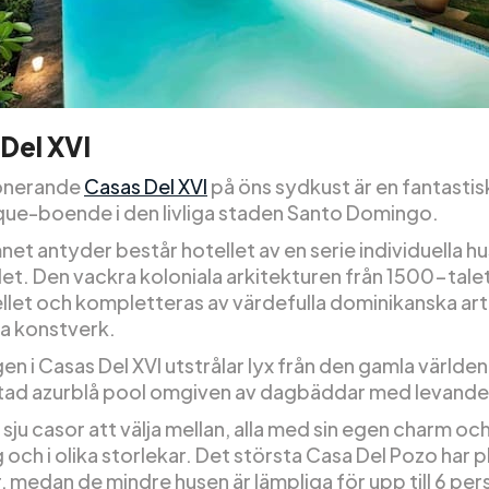
Del XVI
onerande
Casas Del XVI
på öns sydkust är en fantastis
que-boende i den livliga staden Santo Domingo.
t antyder består hotellet av en serie individuella hu
t. Den vackra koloniala arkitekturen från 1500-talet 
ellet och kompletteras av värdefulla dominikanska ar
la konstverk.
en i Casas Del XVI utstrålar lyx från den gamla världe
ad azurblå pool omgiven av dagbäddar med levande l
 sju casor att välja mellan, alla med sin egen charm oc
 och i olika storlekar. Det största Casa Del Pozo har p
, medan de mindre husen är lämpliga för upp till 6 per