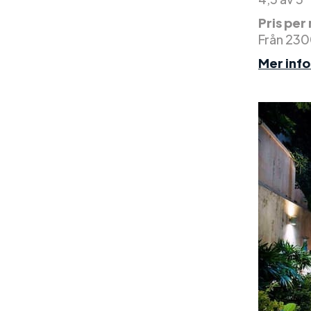
Pris per
Från 230
Mer inf