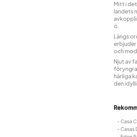
Mitt i de
landets 
avkoppli
ö.
Längs or
erbjuder 
och mode
Njut av f
föryngra 
härliga k
den idyl
Rekomme
Casa C
Casas 
Eden R