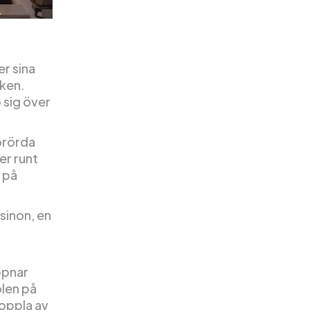
er sina
iken.
p sig över
orörda
er runt
 på
sinon, en
ppnar
olen på
koppla av