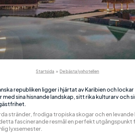
Startsida
»
De bästa lyxhotellen
ska republiken ligger i hjärtat av Karibien och lockar
 med sina hisnande landskap, sitt rika kulturarv och si
gästfrihet.
da stränder, frodiga tropiska skogar och en levande 
r detta fascinerande resmål en perfekt utgångspunkt 
lig lyxsemester.