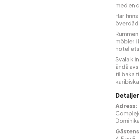
med en c
Här finn
överdåd
Rummen p
möbler i 
hotellet
Svala kli
ändå avs
tillbaka 
karibiska
Detaljer
Adress:
Complejo
Dominika
Gästens
4,5 av 5