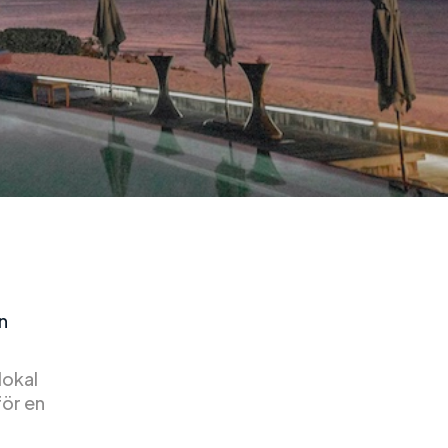
n
lokal
för en