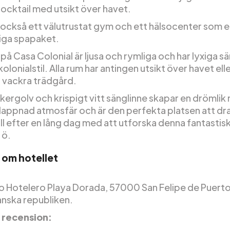
ocktail med utsikt över havet.
s också ett välutrustat gym och ett hälsocenter som 
iga spapaket.
å Casa Colonial är ljusa och rymliga och har lyxiga s
kolonialstil. Alla rum har antingen utsikt över havet ell
s vackra trädgård.
nkergolv och krispigt vitt sänglinne skapar en drömlik
lappnad atmosfär och är den perfekta platsen att dra
till efter en lång dag med att utforska denna fantastis
 ö.
 om hotellet
 Hotelero Playa Dorada, 57000 San Felipe de Puerto 
nska republiken.
 recension: