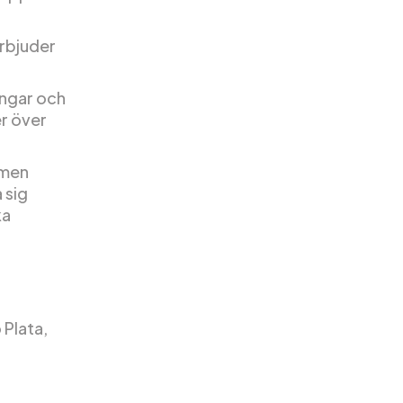
erbjuder
ängar och
er över
 men
 sig
ka
Plata,