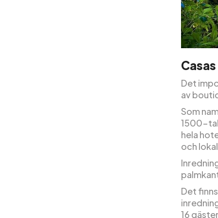
Casas 
Det imp
av bouti
Som namne
1500-tale
hela hot
och loka
Inredning
palmkant
Det finns
inredning
16 gäster