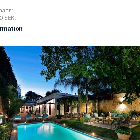
 natt:
0 SEK.
ormation