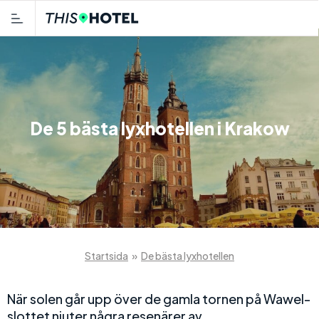
De 5 bästa lyxhotellen i Krakow
Startsida
»
De bästa lyxhotellen
När solen går upp över de gamla tornen på Wawel-
slottet njuter några resenärer av