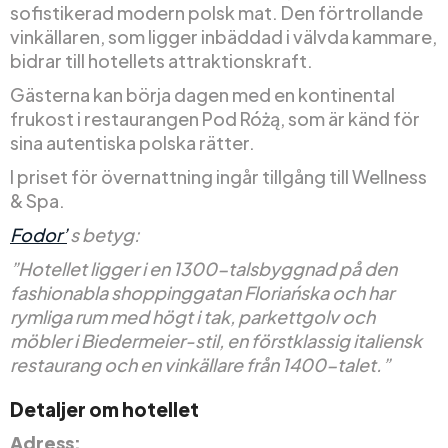
sofistikerad modern polsk mat. Den förtrollande
vinkällaren, som ligger inbäddad i välvda kammare,
bidrar till hotellets attraktionskraft.
Gästerna kan börja dagen med en kontinental
frukost i restaurangen Pod Różą, som är känd för
sina autentiska polska rätter.
I priset för övernattning ingår tillgång till Wellness
& Spa.
Fodor’
s betyg:
”Hotellet ligger i en 1300-talsbyggnad på den
fashionabla shoppinggatan Floriańska och har
rymliga rum med högt i tak, parkettgolv och
möbler i Biedermeier-stil, en förstklassig italiensk
restaurang och en vinkällare från 1400-talet.”
Detaljer om hotellet
Adress: