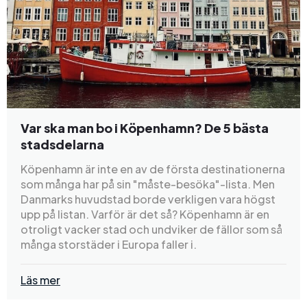
Var ska man bo i Köpenhamn? De 5 bästa
stadsdelarna
Köpenhamn är inte en av de första destinationerna
som många har på sin "måste-besöka"-lista. Men
Danmarks huvudstad borde verkligen vara högst
upp på listan. Varför är det så? Köpenhamn är en
otroligt vacker stad och undviker de fällor som så
många storstäder i Europa faller i.
Läs mer