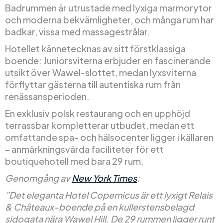
Badrummen är utrustade med lyxiga marmorytor
och moderna bekvämligheter, och många rum har
badkar, vissa med massagestrålar.
Hotellet kännetecknas av sitt förstklassiga
boende: Juniorsviterna erbjuder en fascinerande
utsikt över Wawel-slottet, medan lyxsviterna
förflyttar gästerna till autentiska rum från
renässansperioden.
En exklusiv polsk restaurang och en upphöjd
terrassbar kompletterar utbudet, medan ett
omfattande spa- och hälsocenter ligger i källaren
– anmärkningsvärda faciliteter för ett
boutiquehotell med bara 29 rum.
Genomgång av
New York Times
:
”Det eleganta Hotel Copernicus är ett lyxigt Relais
& Châteaux-boende på en kullerstensbelagd
sidogata nära Wawel Hill. De 29 rummen ligger runt