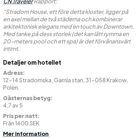
CN Traveler
Rapport:
”Stradom House, ett före detta kloster, ligger på
en axel mellan de två städerna och kombinerar
arkitektonisk elegans med en touch av Downtown.
Med tanke på dess storlek (det kan lätt rymma en
20-meters pool och ett spa) är det förvånansvärt
intimt.
Detaljer om hotellet
Adress:
12-14 Stradomska, Gamla stan, 31-058 Krakow,
Polen.
Gästernas betyg:
4,7 av 5
Pris per natt:
Från 1600 SEK
Mer information