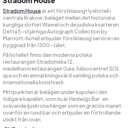
Stradom House
Stradom House
är ett förstklassigt lyxhotell i
centrala Krakow, beläget mellan det historiska
kungliga slottet Wawel och de judiska kvarteren.
Detta 5-stjärniga Autograph Collection by
Marriott-hotell erbjuder förstklassig service i en
byggnad från 1300-talet.
På hotellet finns den moderna polska
restaurangen Stradomska 12,
medelhavsrestaurangen Gaia, hälsocentret SOL
spa och en anmärkningsvärd samling polska och
internationella konstverk.
Mittpunkten är belägen under kupolen i det
tidigare kapellet, som nu är Hedwigs Bar: en
svävande ljuskrona hänger som en graciös manet
ovanför en rund bar och erbjuder en förtrollande
utsikt från ovan.