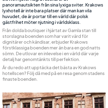
panoramautsikten från sina lyxiga sviter. Krakows
lyxhotell är inte bara platser där man kan vila
huvudet, de är portar till en värld där polsk
gästfrihet möter njutning i världsklass.
Från dolda boutiquer i hjärtat av Gamla stan till
storslagna boenden som har varit värd för
dignitärer och kändisar, erbjuder Krakows
förstklassiga boenden mer än bara en god natts
sömn. De utlovar en inlevelse i en värld där varje
detalj har genomtänkts till perfektion.
Är du redo att upptäcka det bästa av Krakows
hotellscen? Följ då med på en resa genom stadens
finaste boenden.