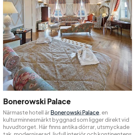
Bonerowski Palace
Närmaste hotell är
Bonerowski Palace
, en
kulturminnesmärkt byggnad som ligger direkt vid
huvudtorget. Här finns antika dörrar, utsmyckade
tak, moderniserad, livfull interiör och kontinentens