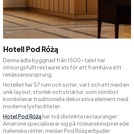
Hotell Pod Różą
Denna ädla byggnad från 1500-talet har
omsorgsfullt restaurerats för att framhäva sitt
renässansursprung.
Hotellet har 57 rum och sviter, vart och ett med en
unik layout, storlek och struktur, som sömlöst
kombinerar traditionella dekorativa element med
moderna lyxfaciliteter.
Hotel Pod Różą
har två distinkta restauranger:
Amarone specialiserar sig på toskanskinspirerade
italienska rätter, medan Pod Różą erbjuder