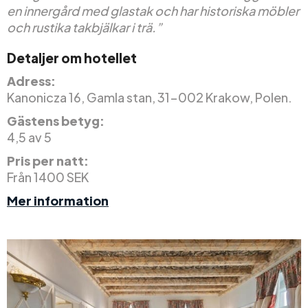
en innergård med glastak och har historiska möbler
och rustika takbjälkar i trä.”
Detaljer om hotellet
Adress:
Kanonicza 16, Gamla stan, 31-002 Krakow, Polen.
Gästens betyg:
4,5 av 5
Pris per natt:
Från 1400 SEK
Mer information