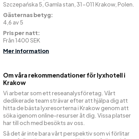
Szczepańska 5, Gamla stan, 31-011 Krakow, Polen.
Gästernas betyg:
4,6 av 5
Pris per natt:
Från 1400 SEK
Mer information
Om våra rekommendationer för lyxhotell i
Krakow
Vi arbetar som ett reseanalysföretag. Vårt
dedikerade team strävar efter att hjälpa dig att
hitta de bästa lyxresorterna i Krakow genom att
söka igenom online-resurser åt dig. Vissa platser
har till och med besökts av oss.
Så det är inte bara vårt perspektiv som vi förlitar