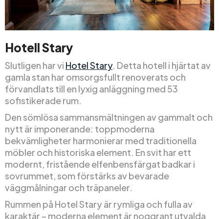
Hotell Stary
Slutligen har vi
Hotel Stary
. Detta hotell i hjärtat av
gamla stan har omsorgsfullt renoverats och
förvandlats till en lyxig anläggning med 53
sofistikerade rum.
Den sömlösa sammansmältningen av gammalt och
nytt är imponerande: toppmoderna
bekvämligheter harmonierar med traditionella
möbler och historiska element. En svit har ett
modernt, fristående elfenbensfärgat badkar i
sovrummet, som förstärks av bevarade
väggmålningar och träpaneler.
Rummen på Hotel Stary är rymliga och fulla av
karaktär – moderna element är noggrant utvalda