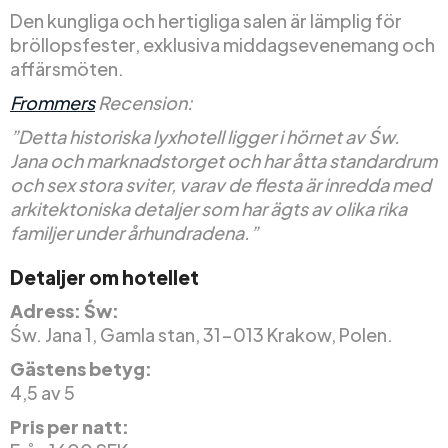
Den kungliga och hertigliga salen är lämplig för
bröllopsfester, exklusiva middagsevenemang och
affärsmöten.
Frommers
Recension:
”Detta historiska lyxhotell ligger i hörnet av Św.
Jana och marknadstorget och har åtta standardrum
och sex stora sviter, varav de flesta är inredda med
arkitektoniska detaljer som har ägts av olika rika
familjer under århundradena.”
Detaljer om hotellet
Adress: Św:
Św. Jana 1, Gamla stan, 31-013 Krakow, Polen.
Gästens betyg:
4,5 av 5
Pris per natt: