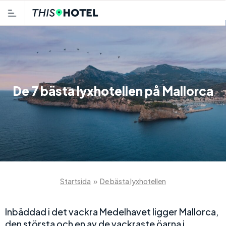
De 7 bästa lyxhotellen på Mallorca
Startsida
»
De bästa lyxhotellen
Inbäddad i det vackra Medelhavet ligger Mallorca,
den största och en av de vackraste öarna i