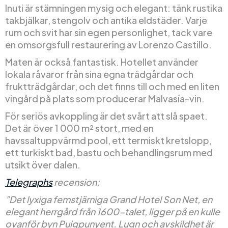
Inuti är stämningen mysig och elegant: tänk rustika
takbjälkar, stengolv och antika eldstäder. Varje
rum och svit har sin egen personlighet, tack vare
en omsorgsfull restaurering av Lorenzo Castillo.
Maten är också fantastisk. Hotellet använder
lokala råvaror från sina egna trädgårdar och
fruktträdgårdar, och det finns till och med en liten
vingård på plats som producerar Malvasía-vin.
För seriös avkoppling är det svårt att slå spaet.
Det är över 1 000 m² stort, med en
havssaltuppvärmd pool, ett termiskt kretslopp,
ett turkiskt bad, bastu och behandlingsrum med
utsikt över dalen.
Telegraphs
recension:
”Det lyxiga femstjärniga Grand Hotel Son Net, en
elegant herrgård från 1600-talet, ligger på en kulle
ovanför byn Puigpunyent. Lugn och avskildhet är