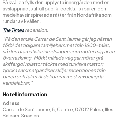
På kvällen fylls den upplysta innergården med en
avslappnad, stilfull publik, cocktails i baren och
medelhavsinspirerade rätter från Nordafrika som
rundar av kvällen.
The Times
recension:
”På den smala Carrer de Sant Jaume går jag nästan
förbi det tidigare familjehemmet från 1600-talet,
så den dramatiska inredningen som möter mig är en
överraskning. Mörkt målade väggar möter grå
skiffergolvplattor täckta med turkiska mattor;
tjocka sammetgardiner skiljer receptionen från
baren och taket är dekorerat med vaxbelagda
kandelabrar.”
Hotellinformation
Adress
Carrer de Sant Jaume, 5, Centre, 07012 Palma, Illes
Balears, Spanien.