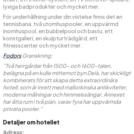
lyxiga badprodukter och mycket mer.
För underhållning under din vistelse finns det en
tennisbana, två utomhuspooler, en uppvärmd
inomhuspool, en bubbelpool och bastu, ett
konstgalleri, en skulpturträdgård, ett
fitnesscenter och mycket mer.
Fodors
Granskning:
”Två herrgårdar från 1500- och 1600-talen,
belägna på en kulle mittemot byn Deià, har skickligt
kombinerats för att skapa detta extraordinära
hotell, som är inrett med mallorkinska antikviteter,
moderna målningar och himmelssängar. Annexet
har åtta rum i två plan, varav fyra har uppvärmda
privata pooler.”
Detaljer om hotellet
Adress: