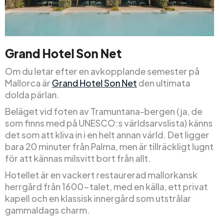
Grand Hotel Son Net
Om du letar efter en avkopplande semester på
Mallorca är
Grand Hotel Son Net
den ultimata
dolda pärlan.
Beläget vid foten av Tramuntana-bergen (ja, de
som finns med på UNESCO:s världsarvslista) känns
det som att kliva in i en helt annan värld. Det ligger
bara 20 minuter från Palma, men är tillräckligt lugnt
för att kännas milsvitt bort från allt.
Hotellet är en vackert restaurerad mallorkansk
herrgård från 1600-talet, med en källa, ett privat
kapell och en klassisk innergård som utstrålar
gammaldags charm.