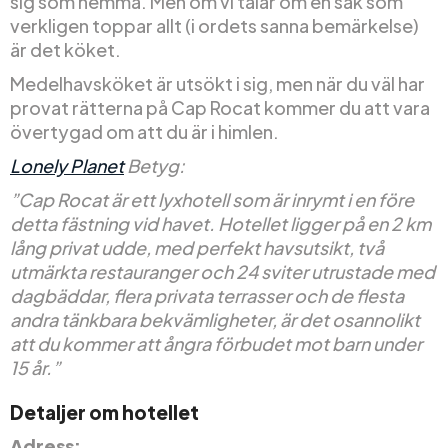
sig som hemma. Men om vi talar om en sak som
verkligen toppar allt (i ordets sanna bemärkelse)
är det köket.
Medelhavsköket är utsökt i sig, men när du väl har
provat rätterna på Cap Rocat kommer du att vara
övertygad om att du är i himlen.
Lonely Planet
Betyg:
”Cap Rocat är ett lyxhotell som är inrymt i en före
detta fästning vid havet. Hotellet ligger på en 2 km
lång privat udde, med perfekt havsutsikt, två
utmärkta restauranger och 24 sviter utrustade med
dagbäddar, flera privata terrasser och de flesta
andra tänkbara bekvämligheter, är det osannolikt
att du kommer att ångra förbudet mot barn under
15 år.”
Detaljer om hotellet
Adress: