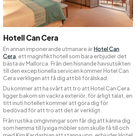
Hotell Can Cera
En annan imponerande utmanare är
Hotel Can
Cera
, ett magnifikt hotell som bara erbjuder det
bästa av Mallorca. Från den hisnande havsutsikten
till den exceptionella servicen kommer Hotel Can
Cera verkligen att få dig att bli förälskad.
Du kommer att ha svårt att tro att Hotel Can Cera
ligger bakom sin vackra exteriör, för ärligt talat, en
titt inuti hotellet kommer att göra dig för
bedövad för att tro att det är verkligt.
Från rustika omgivningar som får dig att känna dig
som hemma till lyxiga möbler som skulle få till och
med Kim Kardashian att stanna upp, erbjuder Hotel