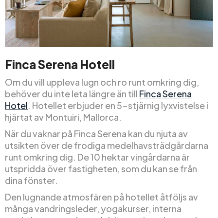
Finca Serena Hotell
Om du vill uppleva lugn och ro runt omkring dig,
behöver du inte leta längre än till
Finca Serena
Hotel
. Hotellet erbjuder en 5-stjärnig lyxvistelse i
hjärtat av Montuiri, Mallorca.
När du vaknar på Finca Serena kan du njuta av
utsikten över de frodiga medelhavsträdgårdarna
runt omkring dig. De 10 hektar vingårdarna är
utspridda över fastigheten, som du kan se från
dina fönster.
Den lugnande atmosfären på hotellet åtföljs av
många vandringsleder, yogakurser, interna