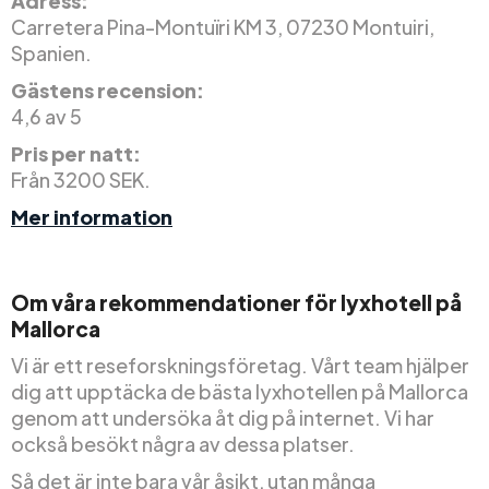
Adress:
Carretera Pina-Montuïri KM 3, 07230 Montuiri,
Spanien.
Gästens recension:
4,6 av 5
Pris per natt:
Från 3200 SEK.
Mer information
Om våra rekommendationer för lyxhotell på
Mallorca
Vi är ett reseforskningsföretag. Vårt team hjälper
dig att upptäcka de bästa lyxhotellen på Mallorca
genom att undersöka åt dig på internet. Vi har
också besökt några av dessa platser.
Så det är inte bara vår åsikt, utan många