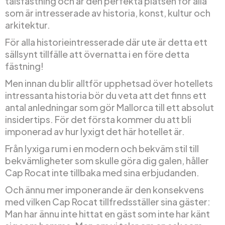
talsfästning och är den perfekta platsen för alla
som är intresserade av historia, konst, kultur och
arkitektur.
För alla historieintresserade där ute är detta ett
sällsynt tillfälle att övernatta i en före detta
fästning!
Men innan du blir alltför upphetsad över hotellets
intressanta historia bör du veta att det finns ett
antal anledningar som gör Mallorca till ett absolut
insidertips. För det första kommer du att bli
imponerad av hur lyxigt det här hotellet är.
Från lyxiga rum i en modern och bekväm stil till
bekvämligheter som skulle göra dig galen, håller
Cap Rocat inte tillbaka med sina erbjudanden.
Och ännu mer imponerande är den konsekvens
med vilken Cap Rocat tillfredsställer sina gäster:
Man har ännu inte hittat en gäst som inte har känt