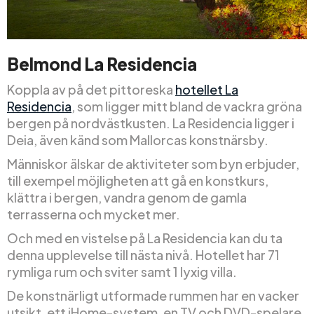
Belmond La Residencia
Koppla av på det pittoreska
hotellet La
Residencia
, som ligger mitt bland de vackra gröna
bergen på nordvästkusten. La Residencia ligger i
Deia, även känd som Mallorcas konstnärsby.
Människor älskar de aktiviteter som byn erbjuder,
till exempel möjligheten att gå en konstkurs,
klättra i bergen, vandra genom de gamla
terrasserna och mycket mer.
Och med en vistelse på La Residencia kan du ta
denna upplevelse till nästa nivå. Hotellet har 71
rymliga rum och sviter samt 1 lyxig villa.
De konstnärligt utformade rummen har en vacker
utsikt, ett iHome-system, en TV och DVD-spelare,