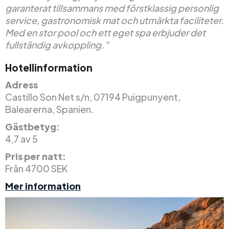
garanterat tillsammans med förstklassig personlig
service, gastronomisk mat och utmärkta faciliteter.
Med en stor pool och ett eget spa erbjuder det
fullständig avkoppling.”
Hotellinformation
Adress
Castillo Son Net s/n, 07194 Puigpunyent,
Balearerna, Spanien.
Gästbetyg:
4,7 av 5
Pris per natt:
Från 4700 SEK
Mer information