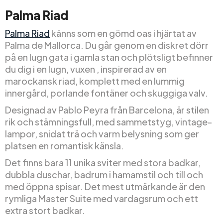
Palma Riad
Palma Riad
känns som en gömd oas i hjärtat av
Palma de Mallorca. Du går genom en diskret dörr
på en lugn gata i gamla stan och plötsligt befinner
du dig i en lugn, vuxen , inspirerad av en
marockansk riad, komplett med en lummig
innergård, porlande fontäner och skuggiga valv.
Designad av Pablo Peyra från Barcelona, är stilen
rik och stämningsfull, med sammetstyg, vintage-
lampor, snidat trä och varm belysning som ger
platsen en romantisk känsla.
Det finns bara 11 unika sviter med stora badkar,
dubbla duschar, badrum i hamamstil och till och
med öppna spisar. Det mest utmärkande är den
rymliga Master Suite med vardagsrum och ett
extra stort badkar.