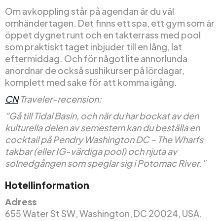
Om avkoppling står på agendan är du väl
omhändertagen. Det finns ett spa, ett gym som är
öppet dygnet runt och en takterrass med pool
som praktiskt taget inbjuder till en lång, lat
eftermiddag. Och för något lite annorlunda
anordnar de också sushikurser på lördagar,
komplett med sake för att komma igång.
CN
Traveler-recension:
”Gå till Tidal Basin, och när du har bockat av den
kulturella delen av semestern kan du beställa en
cocktail på Pendry Washington DC – The Wharfs
takbar (eller IG-värdiga pool) och njuta av
solnedgången som speglar sig i Potomac River.”
Hotellinformation
Adress
655 Water St SW, Washington, DC 20024, USA.