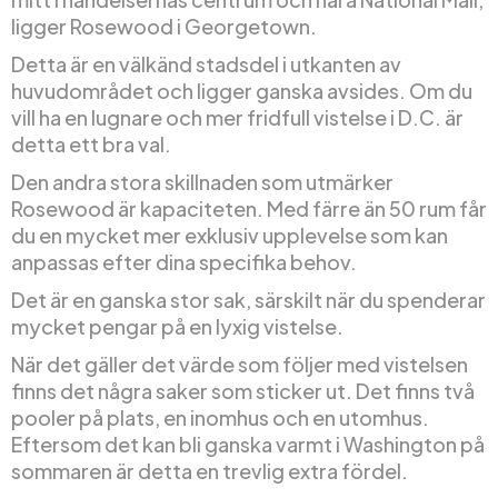
ligger Rosewood i Georgetown.
Detta är en välkänd stadsdel i utkanten av
huvudområdet och ligger ganska avsides. Om du
vill ha en lugnare och mer fridfull vistelse i D.C. är
detta ett bra val.
Den andra stora skillnaden som utmärker
Rosewood är kapaciteten. Med färre än 50 rum får
du en mycket mer exklusiv upplevelse som kan
anpassas efter dina specifika behov.
Det är en ganska stor sak, särskilt när du spenderar
mycket pengar på en lyxig vistelse.
När det gäller det värde som följer med vistelsen
finns det några saker som sticker ut. Det finns två
pooler på plats, en inomhus och en utomhus.
Eftersom det kan bli ganska varmt i Washington på
sommaren är detta en trevlig extra fördel.