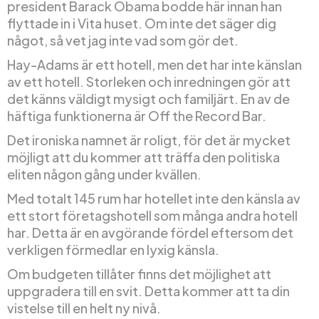
president Barack Obama bodde här innan han
flyttade in i Vita huset. Om inte det säger dig
något, så vet jag inte vad som gör det.
Hay-Adams är ett hotell, men det har inte känslan
av ett hotell. Storleken och inredningen gör att
det känns väldigt mysigt och familjärt. En av de
häftiga funktionerna är Off the Record Bar.
Det ironiska namnet är roligt, för det är mycket
möjligt att du kommer att träffa den politiska
eliten någon gång under kvällen.
Med totalt 145 rum har hotellet inte den känsla av
ett stort företagshotell som många andra hotell
har. Detta är en avgörande fördel eftersom det
verkligen förmedlar en lyxig känsla.
Om budgeten tillåter finns det möjlighet att
uppgradera till en svit. Detta kommer att ta din
vistelse till en helt ny nivå.