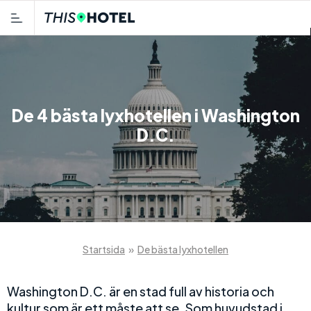
De 4 bästa lyxhotellen i Washington
D.C.
Startsida
»
De bästa lyxhotellen
Washington D.C. är en stad full av historia och
kultur som är ett måste att se. Som huvudstad i