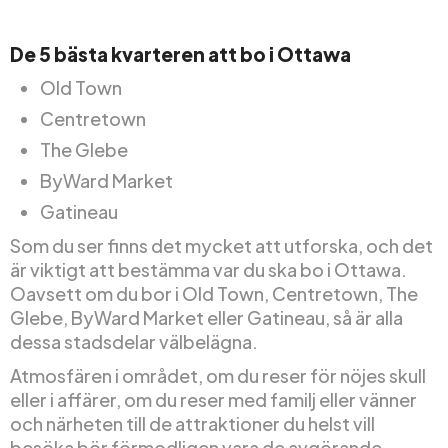
De 5 bästa kvarteren att bo i Ottawa
Old Town
Centretown
The Glebe
ByWard Market
Gatineau
Som du ser finns det mycket att utforska, och det
är viktigt att bestämma var du ska bo i Ottawa.
Oavsett om du bor i Old Town, Centretown, The
Glebe, ByWard Market eller Gatineau, så är alla
dessa stadsdelar välbelägna.
Atmosfären i området, om du reser för nöjes skull
eller i affärer, om du reser med familj eller vänner
och närheten till de attraktioner du helst vill
besöka bör förmodligen vara de avgörande