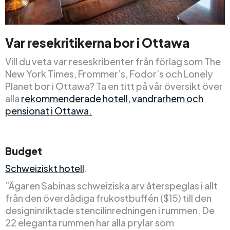
Var resekritikerna bor i Ottawa
Vill du veta var reseskribenter från förlag som The
New York Times, Frommer’s, Fodor’s och Lonely
Planet bor i Ottawa? Ta en titt på vår översikt över
alla
rekommenderade hotell, vandrarhem och
pensionat i Ottawa
.
Budget
Schweiziskt hotell
.
”Ägaren Sabinas schweiziska arv återspeglas i allt
från den överdådiga frukostbuffén ($15) till den
designinriktade stencilinredningen i rummen. De
22 eleganta rummen har alla prylar som