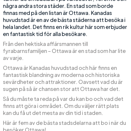
några andra stora städer. En stad som borde
finnas med på den listan är Ottawa. Kanadas
huvudstad är en av de bästa städerna att besöka i
hela landet. Det finns en rik kultur här som erbjuder
en fantastisk tid för alla besökare.
Från den hektiska affärsmannen till
fyrabarnsfamiljen – Ottawa är en stad som har lite
av varje.
Ottawa är Kanadas huvudstad och här finns en
fantastisk blandning av moderna och historiska
sevärdheter och attraktioner. Oavsett vad du är
sugen på så är chansen stor att Ottawa har det.
Så du måste ta reda på var du kan bo och vad det
finns att göra i området. Om du väljer rätt plats
kan du få ut det mesta av din tid i staden.
Här är fem av de bästa stadsdelarna att bo i när du
besöker Ottawa!