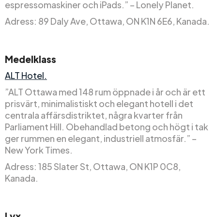
espressomaskiner och iPads.” – Lonely Planet.
Adress: 89 Daly Ave, Ottawa, ON K1N 6E6, Kanada.
Medelklass
ALT Hotel.
”ALT Ottawa med 148 rum öppnade i år och är ett
prisvärt, minimalistiskt och elegant hotell i det
centrala affärsdistriktet, några kvarter från
Parliament Hill. Obehandlad betong och högt i tak
ger rummen en elegant, industriell atmosfär.” –
New York Times.
Adress: 185 Slater St, Ottawa, ON K1P 0C8,
Kanada.
Lyx