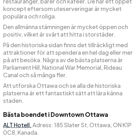
restauranger, barer och kaféer. De har ett öppet
koncept eftersom uteserveringar är mycket
populära och roliga.
Den allmänna stämningen är mycket öppen och
positiv, vilket är svårt att hitta i storstäder.
På den historiska sidan finns det tillräckligt med
attraktioner för att spendera en hel dag eller mer
på att besöka. Några av de bästa platserna är
Parliament Hill, National War Memorial, Rideau
Canal och så många fler.
Att utforska Ottawa och se alla de historiska
platserna är ett fantastiskt sätt att lära känna
staden.
Bästa boendet i Downtown Ottawa
ALT Hotell.
Adress: 185 Slater St, Ottawa, ON K1P
0C8, Kanada.