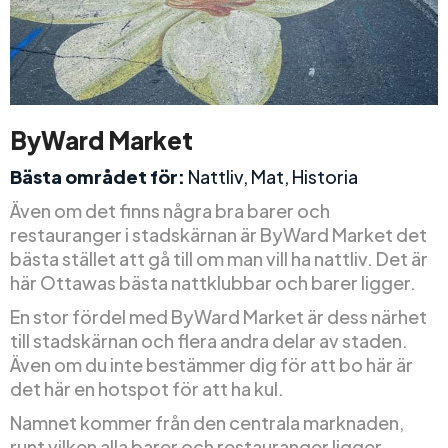
ByWard Market
Bästa området för:
Nattliv, Mat, Historia
Även om det finns några bra barer och
restauranger i stadskärnan är ByWard Market det
bästa stället att gå till om man vill ha nattliv. Det är
här Ottawas bästa nattklubbar och barer ligger.
En stor fördel med ByWard Market är dess närhet
till stadskärnan och flera andra delar av staden.
Även om du inte bestämmer dig för att bo här är
det här en hotspot för att ha kul.
Namnet kommer från den centrala marknaden,
runt vilken alla barer och restauranger ligger.