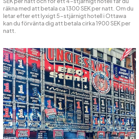
SEK per natt och för ett 4-stjärnigt hotell får du
räkna med att betala ca 1300 SEK per natt. Om du
letar efter ett lyxigt 5-stjärnigt hotell i Ottawa
kan du förvänta dig att betala cirka 1900 SEK per
natt.