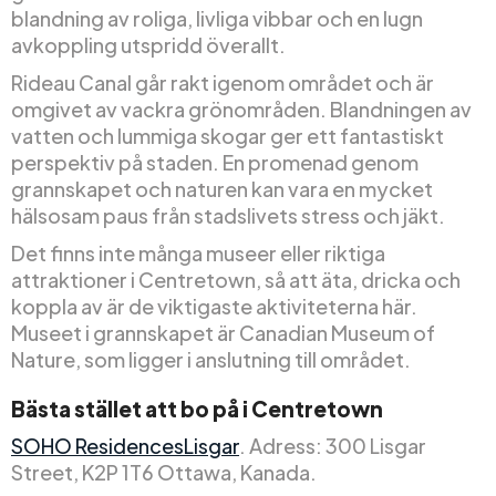
blandning av roliga, livliga vibbar och en lugn
avkoppling utspridd överallt.
Rideau Canal går rakt igenom området och är
omgivet av vackra grönområden. Blandningen av
vatten och lummiga skogar ger ett fantastiskt
perspektiv på staden. En promenad genom
grannskapet och naturen kan vara en mycket
hälsosam paus från stadslivets stress och jäkt.
Det finns inte många museer eller riktiga
attraktioner i Centretown, så att äta, dricka och
koppla av är de viktigaste aktiviteterna här.
Museet i grannskapet är Canadian Museum of
Nature, som ligger i anslutning till området.
Bästa stället att bo på i Centretown
SOHO ResidencesLisgar
. Adress: 300 Lisgar
Street, K2P 1T6 Ottawa, Kanada.