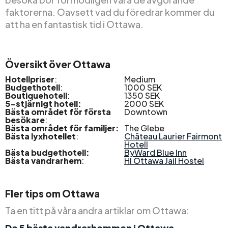
faktorerna. Oavsett vad du föredrar kommer du
att ha en fantastisk tid i Ottawa.
Översikt över Ottawa
Hotellpriser
:
Medium
Budgethotell
:
1000 SEK
Boutiquehotell
:
1350 SEK
5-stjärnigt hotell:
2000 SEK
Bästa området för första
Downtown
besökare
:
Bästa området för familjer:
The Glebe
Bästa lyxhotellet
:
Château Laurier Fairmont
Hotell
Bästa budgethotell:
ByWard Blue Inn
Bästa vandrarhem
:
HI Ottawa Jail Hostel
Fler tips om Ottawa
Ta en titt på våra andra artiklar om Ottawa:
De 5 bästa vandrarhemmen i Ottawa