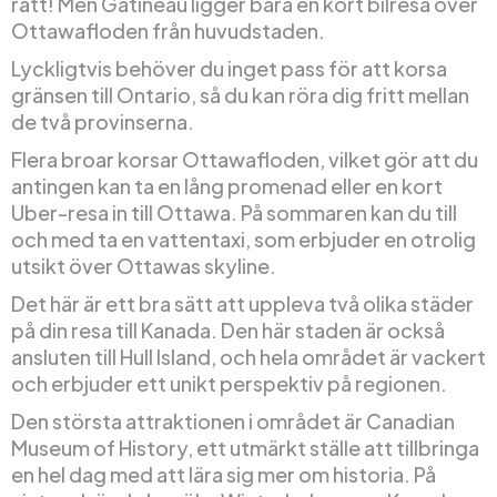
rätt! Men Gatineau ligger bara en kort bilresa över
Ottawafloden från huvudstaden.
Lyckligtvis behöver du inget pass för att korsa
gränsen till Ontario, så du kan röra dig fritt mellan
de två provinserna.
Flera broar korsar Ottawafloden, vilket gör att du
antingen kan ta en lång promenad eller en kort
Uber-resa in till Ottawa. På sommaren kan du till
och med ta en vattentaxi, som erbjuder en otrolig
utsikt över Ottawas skyline.
Det här är ett bra sätt att uppleva två olika städer
på din resa till Kanada. Den här staden är också
ansluten till Hull Island, och hela området är vackert
och erbjuder ett unikt perspektiv på regionen.
Den största attraktionen i området är Canadian
Museum of History, ett utmärkt ställe att tillbringa
en hel dag med att lära sig mer om historia. På