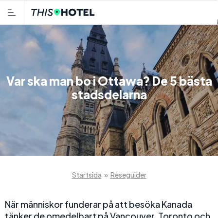
Var ska man bo i Ottawa? De 5 bästa
stadsdelarna
Startsida
»
Reseguider
När människor funderar på att besöka Kanada
tänker de omedelbart på Vancouver, Toronto och