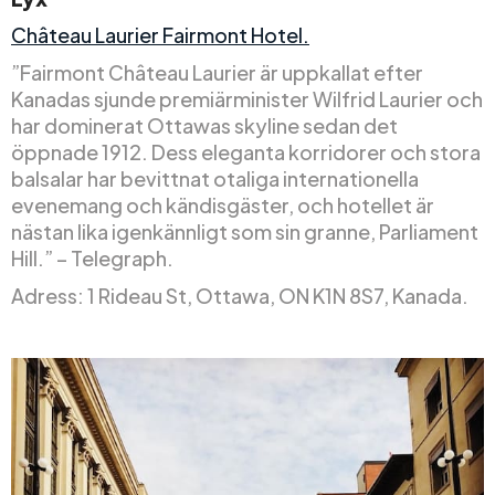
Château Laurier Fairmont Hotel.
”Fairmont Château Laurier är uppkallat efter
Kanadas sjunde premiärminister Wilfrid Laurier och
har dominerat Ottawas skyline sedan det
öppnade 1912. Dess eleganta korridorer och stora
balsalar har bevittnat otaliga internationella
evenemang och kändisgäster, och hotellet är
nästan lika igenkännligt som sin granne, Parliament
Hill.” – Telegraph.
Adress: 1 Rideau St, Ottawa, ON K1N 8S7, Kanada.