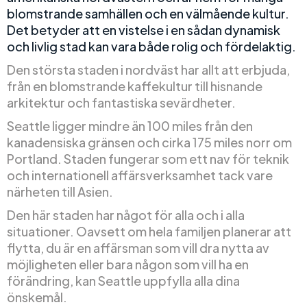
blomstrande samhällen och en välmående kultur.
Det betyder att en vistelse i en sådan dynamisk
och livlig stad kan vara både rolig och fördelaktig.
Den största staden i nordväst har allt att erbjuda,
från en blomstrande kaffekultur till hisnande
arkitektur och fantastiska sevärdheter.
Seattle ligger mindre än 100 miles från den
kanadensiska gränsen och cirka 175 miles norr om
Portland. Staden fungerar som ett nav för teknik
och internationell affärsverksamhet tack vare
närheten till Asien.
Den här staden har något för alla och i alla
situationer. Oavsett om hela familjen planerar att
flytta, du är en affärsman som vill dra nytta av
möjligheten eller bara någon som vill ha en
förändring, kan Seattle uppfylla alla dina
önskemål.