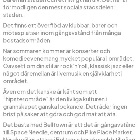
förmodligen den mest sociala stadsdelen i
staden.
Det finns ett överflöd av klubbar, barer och
mötesplatser inom gångavstånd från många
bostadsområden.
När sommaren kommer är konserter och
komedieevenemang mycket populära i området.
Oavsett om din stil är rock’n’roll, klassisk jazz eller
något däremellan är livemusik en självklarhet i
området.
Även om det kanske är känt som ett
”hipsterområde” är den livliga kulturen i
grannskapet ganska lockande. Det råder ingen
brist på saker att göra och god mat att äta.
Det bästa med Belltown är att det är gångavstånd
till Space Needle, centrum och Pike Place Market.
När du väljer att bo i Belltown har du snabb tillgång