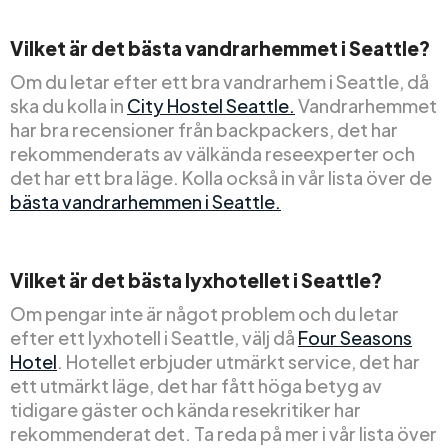
Vilket är det bästa vandrarhemmet i Seattle?
Om du letar efter ett bra vandrarhem i Seattle, då
ska du kolla in
City Hostel Seattle.
Vandrarhemmet
har bra recensioner från backpackers, det har
rekommenderats av välkända reseexperter och
det har ett bra läge. Kolla också in vår lista över de
bästa vandrarhemmen i Seattle.
Vilket är det bästa lyxhotellet i Seattle?
Om pengar inte är något problem och du letar
efter ett lyxhotell i Seattle, välj då
Four Seasons
Hotel
. Hotellet erbjuder utmärkt service, det har
ett utmärkt läge, det har fått höga betyg av
tidigare gäster och kända resekritiker har
rekommenderat det. Ta reda på mer i vår lista över