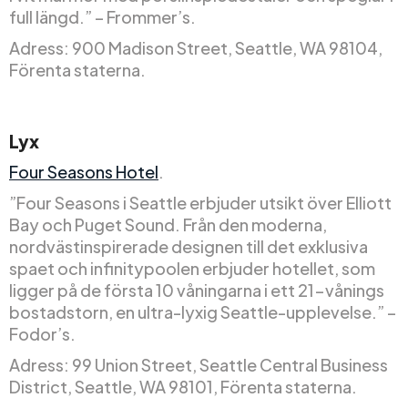
full längd.” – Frommer’s.
Adress: 900 Madison Street, Seattle, WA 98104,
Förenta staterna.
Lyx
Four Seasons Hotel
.
”Four Seasons i Seattle erbjuder utsikt över Elliott
Bay och Puget Sound. Från den moderna,
nordvästinspirerade designen till det exklusiva
spaet och infinitypoolen erbjuder hotellet, som
ligger på de första 10 våningarna i ett 21-vånings
bostadstorn, en ultra-lyxig Seattle-upplevelse.” –
Fodor’s.
Adress: 99 Union Street, Seattle Central Business
District, Seattle, WA 98101, Förenta staterna.