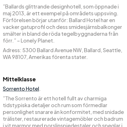
”Ballards glittrande designhotell, som öppnade i
maj 2013, är ett exempel på områdets uppsving.
Förförelsen börjar utanför: Ballard Hotel har en
vacker gatuprofil och dess smidesjärnsbalkonger
smälter in bland de röda tegelbyggnaderna från
förr.” – Lonely Planet.
Adress: 5300 Ballard Avenue NW, Ballard, Seattle,
WA 98107, Amerikas förenta stater.
Mittelklasse
Sorrento Hotel
.
”The Sorrento är ett hotell fullt av charmiga
tidstypiska detaljer och rum som förmedlar
personlighet snarare än konformitet, med snidade
trälister, restaurerade vintagemöbler och badrum
i vit marmor med porslinspiedestaler och speglar i