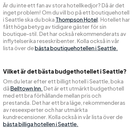
Är du inte ett fan av stora hotellkedjor? Då är det
inget problem! Om du vill bo på ett boutiquehotell
i Seattle ska du boka
Thompson Hotel
. Hotellet har
fått höga betyg av tidigare gäster för sin
boutique-stil. Det har också rekommenderats av
inflytelserika reseskribenter. Kolla också in vår
lista över de
bästa boutiquehotellen i Seattle.
Vilket är det bästa budgethotellet i Seattle?
Om du letar efter ett billigt hotell i Seattle, boka
då
Belltown Inn.
Det är ett utmärkt budgethotell
med ett bra förhållande mellan pris och
prestanda. Det har ett bra läge, rekommenderas
av reseexperter och har utmärkta
kundrecensioner. Kolla också in vår lista över de
bästa billiga hotellen i Seattle.