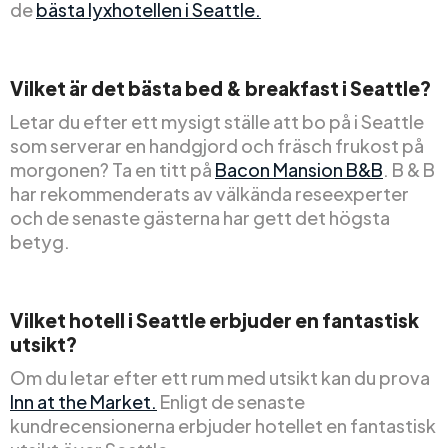
de
bästa lyxhotellen i Seattle.
Vilket är det bästa bed & breakfast i Seattle?
Letar du efter ett mysigt ställe att bo på i Seattle
som serverar en handgjord och fräsch frukost på
morgonen? Ta en titt på
Bacon Mansion B&B
. B & B
har rekommenderats av välkända reseexperter
och de senaste gästerna har gett det högsta
betyg.
Vilket hotell i Seattle erbjuder en fantastisk
utsikt?
Om du letar efter ett rum med utsikt kan du prova
Inn at the Market.
Enligt de senaste
kundrecensionerna erbjuder hotellet en fantastisk