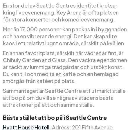
En stor del av Seattle Centres identitet kretsar
kring liveevenemang. Key Arena är ofta platsen
för stora konserter och komedieevenemang.
Mer än 17.000 personer kan packas in i byggnaden
och ha en vibrerande energi. Det kan skapa lite
kaos i ett relativt lugnt område, särskilt på kvällen.
En annan favoritplats, särskilt när vädret är fint, är
Chihuly Garden and Glass. Den vackra egendomen
är täckt av lummiga trädgårdar och utsökt konst.
Du kan till och med ta en kaffe och en hemlagad
smörgås från kaféet på plats.
Sammantaget är Seattle Centre ett utmärkt ställe
att bo på om du vill se några av stadens bästa
attraktioner på ett och samma ställe.
Bästa stället att bo på i Seattle Centre
Hyatt House Hotell
. Adress: 201 Fifth Avenue