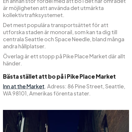
En annan stor fördel med att bo i det här området
är möjligheten att använda det utmärkta
kollektivtrafiksystemet.
Det mest populära transportsättet för att
utforska staden är monorail, som kan ta dig till
centrala Seattle och Space Needle, bland många
andra hållplatser.
Överlag är ett stopp på Pike Place Market där allt
händer.
Bästa stället att bo på i Pike Place Market
Inn at the Market
. Adress: 86 Pine Street, Seattle,
WA 98101, Amerikas förenta stater.