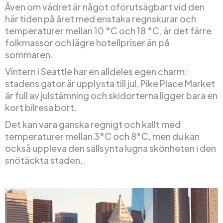
Även om vädret är något oförutsägbart vid den
här tiden på året med enstaka regnskurar och
temperaturer mellan 10 °C och 18 °C, är det färre
folkmassor och lägre hotellpriser än på
sommaren.
Vintern i Seattle har en alldeles egen charm:
stadens gator är upplysta till jul, Pike Place Market
är full av julstämning och skidorterna ligger bara en
kort bilresa bort.
Det kan vara ganska regnigt och kallt med
temperaturer mellan 3°C och 8°C, men du kan
också uppleva den sällsynta lugna skönheten i den
snötäckta staden.