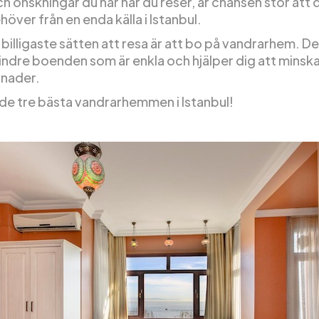
 önskningar du har när du reser, är chansen stor att 
ehöver från en enda källa i Istanbul.
 billigaste sätten att resa är att bo på vandrarhem. De
indre boenden som är enkla och hjälper dig att minska
nader.
 de tre bästa vandrarhemmen i Istanbul!