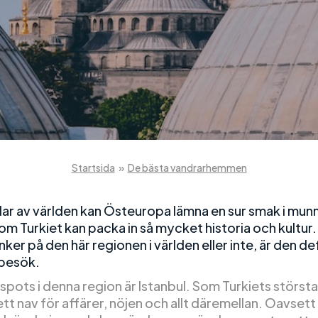
Startsida
»
De bästa vandrarhemmen
delar av världen kan Östeuropa lämna en sur smak i mu
om Turkiet kan packa in så mycket historia och kultur
ker på den här regionen i världen eller inte, är den def
 besök.
spots i denna region är Istanbul. Som Turkiets största
ett nav för affärer, nöjen och allt däremellan. Oavsett 