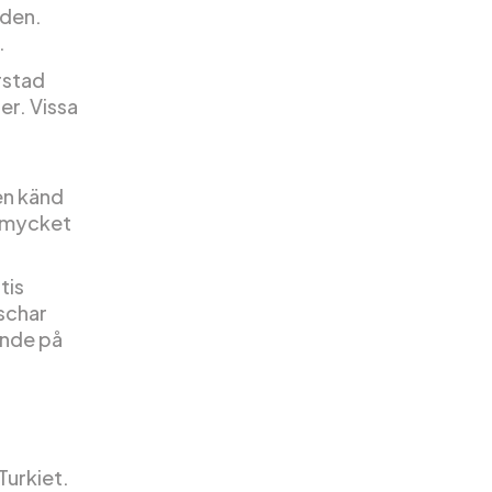
aden.
.
orstad
er. Vissa
ven känd
r mycket
tis
uschar
ande på
Turkiet.