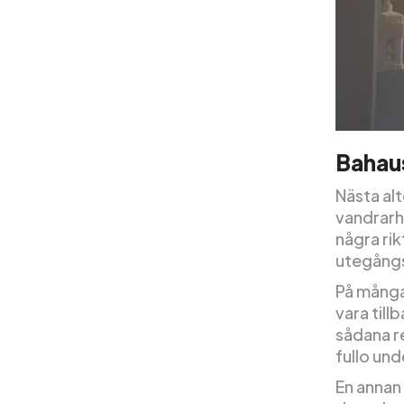
Bahau
Nästa alt
vandrarh
några rik
utegångs
På många
vara till
sådana re
fullo unde
En annan