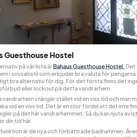
s Guesthouse Hostel
ernativ på vår lista är
Bahaus Guesthouse Hostel.
Det 
em i sovsalsstil som erbjuder bra valuta för pengarna
tigt bra alternativ för dig. För det första finns det ing
förbud eller lockout på detta vandrarhem.
 vandrarhem stänger stället vid en viss tid och man 
baka vid en viss tid. Det är en stor fördel att det inte fi
gler på det här vandrarhemmet. Så du kan njuta av Ista
r din tid här.
 funktion är de nya och förbättrade badrummen. Äve