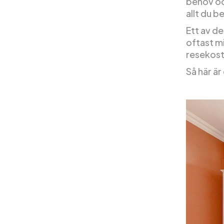
behov och
allt du b
Ett av de
oftast m
resekost
Så här är