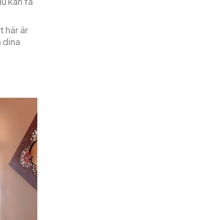
du kan få
t här är
 dina