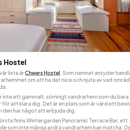
s Hostel
vår lista är
Cheers Hostel
. Som namnet antyder handl
rarhemmet om att ha det nice och njuta av vad områd
da.
är inte ett gammalt, sömnigt vandrarhem som du bara
för att klara dig. Det är en plats som är värd ett bes
 den har något att erbjuda dig.
första finns Wintergarden Panoramic Terrace Bar, ett
de som inte många andra vandrarhem kan matcha. Det