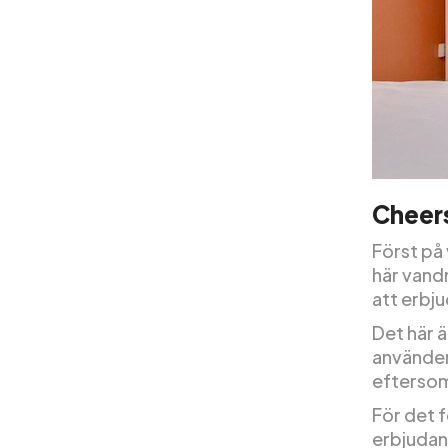
Cheer
Först på 
här vand
att erbju
Det här 
använder 
eftersom
För det 
erbjudan