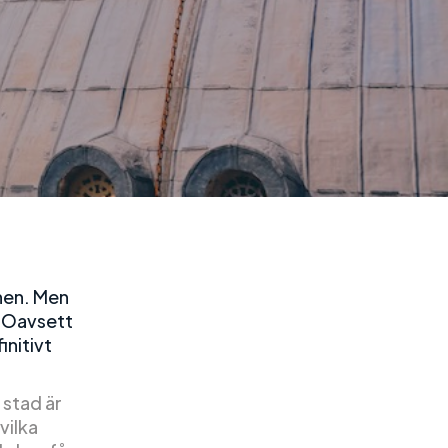
nnen. Men
. Oavsett
initivt
 stad är
vilka