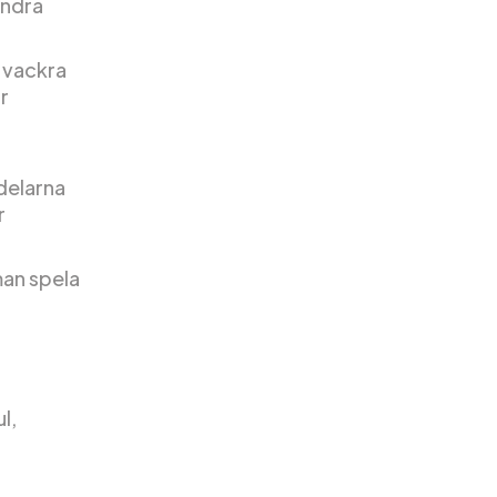
andra
 vackra
r
delarna
r
man spela
l,