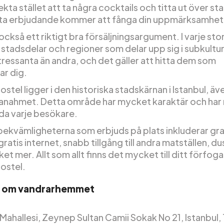
kta stället att ta några cocktails och titta ut över st
ta erbjudande kommer att fånga din uppmärksamhet
också ett riktigt bra försäljningsargument. I varje st
 stadsdelar och regioner som delar upp sig i subkultur
tressanta än andra, och det gäller att hitta dem som
ar dig.
stel ligger i den historiska stadskärnan i Istanbul, ä
anahmet. Detta område har mycket karaktär och ha
uda varje besökare.
 bekvämligheterna som erbjuds på plats inkluderar gra
gratis internet, snabb tillgång till andra matställen, d
t mer. Allt som allt finns det mycket till ditt förfog
ostel.
r om vandrarhemmet
ahallesi, Zeynep Sultan Camii Sokak No 21, Istanbul, 