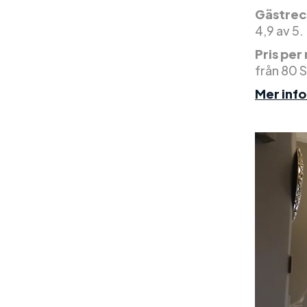
Gästrec
4,9 av 5.
Pris per
från 80 
Mer inf