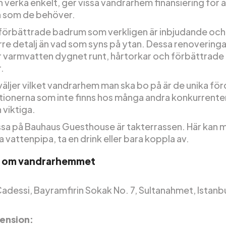
 verka enkelt, ger vissa vandrarhem finansiering för 
 som de behöver.
förbättrade badrum som verkligen är inbjudande och
rre detalj än vad som syns på ytan. Dessa renoveringa
 varmvatten dygnet runt, hårtorkar och förbättrade
.
väljer vilket vandrarhem man ska bo på är de unika för
tionerna som inte finns hos många andra konkurrente
 viktiga.
ssa på Bauhaus Guesthouse är takterrassen. Här kan 
a vattenpipa, ta en drink eller bara koppla av.
r om vandrarhemmet
adessi, Bayramfirin Sokak No. 7, Sultanahmet, Istanbu
ension: