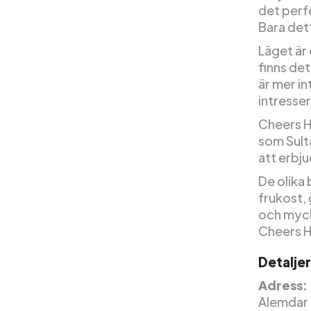
det perfe
Bara det
Läget är 
finns det
är mer in
intresser
Cheers Ho
som Sult
att erbj
De olika
frukost, 
och mycke
Cheers H
Detalje
Adress:
Alemdar M