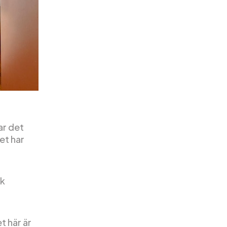
ar det
et har
ök
 här är