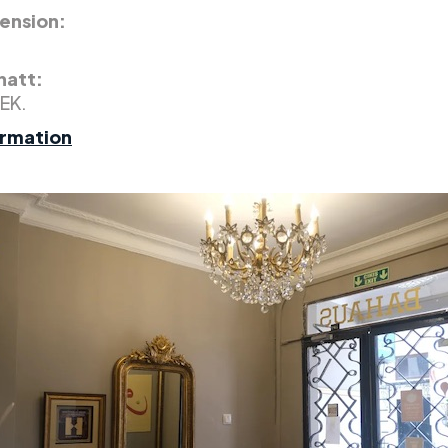
ension:
 natt:
SEK.
ormation