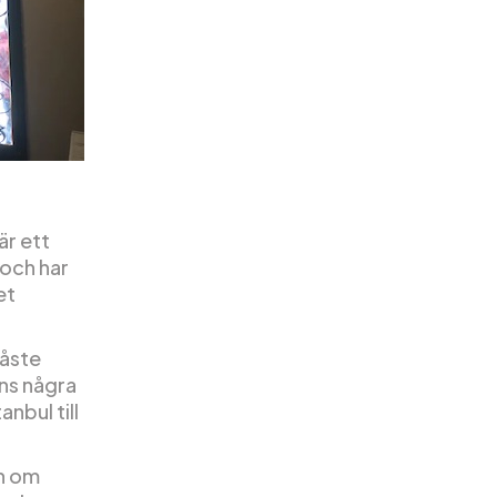
är ett
 och har
et
måste
nns några
nbul till
n om