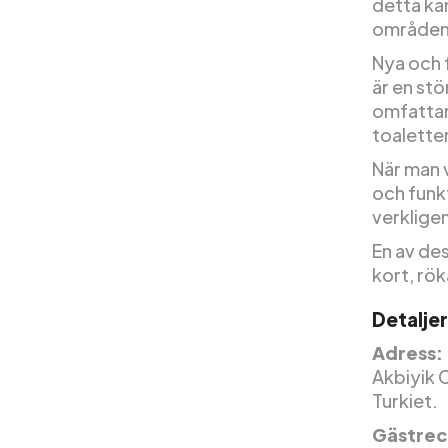
detta kan
områden
Nya och 
är en stö
omfattar
toaletter
När man 
och funk
verkligen
En av de
kort, rök
Detalje
Adress:
Akbiyik C
Turkiet.
Gästrec