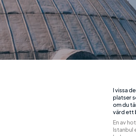
I vissa 
platser s
om du tän
värd ett
En av hot
Istanbul 