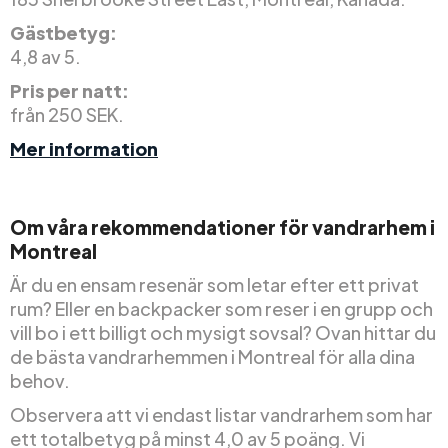
Gästbetyg:
4,8 av 5.
Pris per natt:
från 250 SEK.
Mer information
Om våra rekommendationer för vandrarhem i
Montreal
Är du en ensam resenär som letar efter ett privat
rum? Eller en backpacker som reser i en grupp och
vill bo i ett billigt och mysigt sovsal? Ovan hittar du
de bästa vandrarhemmen i Montreal för alla dina
behov.
Observera att vi endast listar vandrarhem som har
ett totalbetyg på minst 4,0 av 5 poäng. Vi