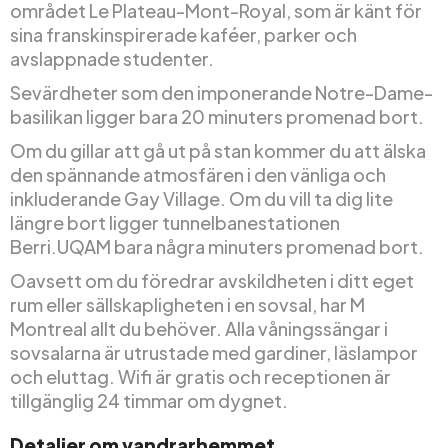
området Le Plateau-Mont-Royal, som är känt för
sina franskinspirerade kaféer, parker och
avslappnade studenter.
Sevärdheter som den imponerande Notre-Dame-
basilikan ligger bara 20 minuters promenad bort.
Om du gillar att gå ut på stan kommer du att älska
den spännande atmosfären i den vänliga och
inkluderande Gay Village. Om du vill ta dig lite
längre bort ligger tunnelbanestationen
Berri.UQAM bara några minuters promenad bort.
Oavsett om du föredrar avskildheten i ditt eget
rum eller sällskapligheten i en sovsal, har M
Montreal allt du behöver. Alla våningssängar i
sovsalarna är utrustade med gardiner, läslampor
och eluttag. Wifi är gratis och receptionen är
tillgänglig 24 timmar om dygnet.
Detaljer om vandrarhemmet