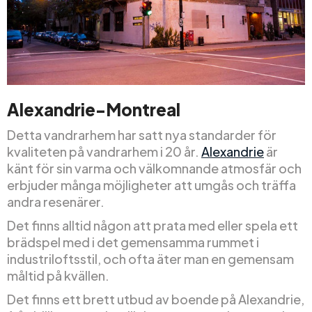
Alexandrie-Montreal
Detta vandrarhem har satt nya standarder för
kvaliteten på vandrarhem i 20 år.
Alexandrie
är
känt för sin varma och välkomnande atmosfär och
erbjuder många möjligheter att umgås och träffa
andra resenärer.
Det finns alltid någon att prata med eller spela ett
brädspel med i det gemensamma rummet i
industriloftsstil, och ofta äter man en gemensam
måltid på kvällen.
Det finns ett brett utbud av boende på Alexandrie,