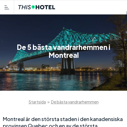
De 5 bästa vandrarhemmen i
Montreal
Startsida
»
De bästa vandrarhemmen
Montreal är den största staden i den kanadensiska
provinsen Quebec och en av de största