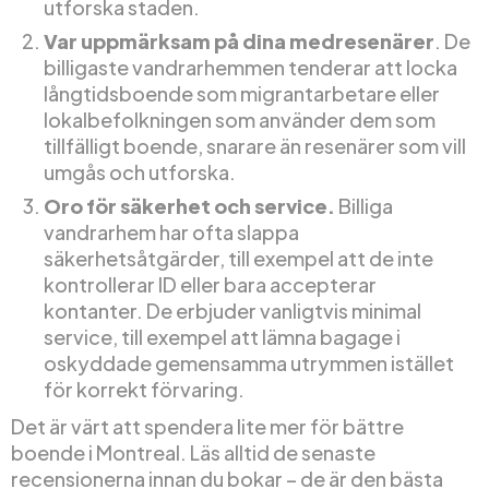
utforska staden.
Var uppmärksam på dina medresenärer
. De
billigaste vandrarhemmen tenderar att locka
långtidsboende som migrantarbetare eller
lokalbefolkningen som använder dem som
tillfälligt boende, snarare än resenärer som vill
umgås och utforska.
Oro för säkerhet och service.
Billiga
vandrarhem har ofta slappa
säkerhetsåtgärder, till exempel att de inte
kontrollerar ID eller bara accepterar
kontanter. De erbjuder vanligtvis minimal
service, till exempel att lämna bagage i
oskyddade gemensamma utrymmen istället
för korrekt förvaring.
Det är värt att spendera lite mer för bättre
boende i Montreal. Läs alltid de senaste
recensionerna innan du bokar – de är den bästa