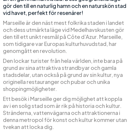
gör den till en naturlig hamn och en naturskön stad
vid havet, perfekt för resenärer!
Marseille är den näst mest folkrika staden i landet
och dess utmärkta läge vid Medelhavskusten gör
den till ett unikt resmål på Côte d’Azur. Marseille,
som tidigare var Europas kulturhuvudstad, har
genomgått en revolution.
Den lockar turister från hela världen, inte bara på
grund av sina attraktiva strandbyar och gamla
stadsdelar, utan också på grund av sin kultur, nya
originella restauranger och pubar och unika
shoppingmöjligheter.
Ett besök i Marseille ger dig möjlighet att koppla
av i en solig stad som är rik på historia och kultur.
Stränderna, vattenvägarna och attraktionerna i
denna metropol för konst och kultur kommer utan
tvekan att locka dig.