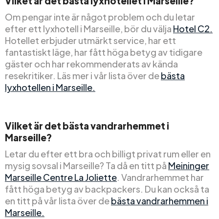
Vilket är det bästa lyxhotellet i Marseille?
Om pengar inte är något problem och du letar
efter ett lyxhotell i Marseille, bör du välja
Hotel C2.
Hotellet erbjuder utmärkt service, har ett
fantastiskt läge, har fått höga betyg av tidigare
gäster och har rekommenderats av kända
resekritiker. Läs mer i vår lista över de
bästa
lyxhotellen i Marseille.
Vilket är det bästa vandrarhemmet i
Marseille?
Letar du efter ett bra och billigt privat rum eller en
mysig sovsal i Marseille? Ta då en titt på
Meininger
Marseille Centre La Joliette
. Vandrarhemmet har
fått höga betyg av backpackers. Du kan också ta
en titt på vår lista över de
bästa vandrarhemmen i
Marseille.