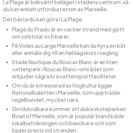
La Plage är bekvämt beläget i stadens centrum, så
du kan enkelt utforska resten av Marseille.
Det bästa du kan göra i La Plage:
Plage du Prado är en vacker strand med gott
om solstolar och barer.
På Voiles au Large Marseille kan du hyra en båt
eller anmäla dig till en heldagskurs i segling.
Stade Nautique du Roucas Blanc är en liten
vattenpark i Roucas Blanc-området som
erbjuder några bra vattensportfaciliteter.
Om du är intresserad av högkultur ligger
Nationalbaletten i Marseille, som uppträder
regelbundet, mycket nära.
Skridskoåkare kommer att älska skateparken
Bowl of Marseille, som är populär bland både
lokalbefolkningen och besökare och som
ligger precis vid stranden.