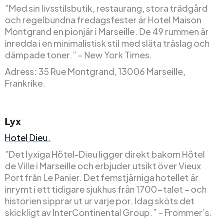
”Med sin livsstilsbutik, restaurang, stora trädgård
och regelbundna fredagsfester är Hotel Maison
Montgrand en pionjär i Marseille. De 49 rummen är
inredda i en minimalistisk stil med släta träslag och
dämpade toner.” – New York Times.
Adress: 35 Rue Montgrand, 13006 Marseille,
Frankrike.
Lyx
Hotel Dieu.
”Det lyxiga Hôtel-Dieu ligger direkt bakom Hôtel
de Ville i Marseille och erbjuder utsikt över Vieux
Port från Le Panier. Det femstjärniga hotellet är
inrymt i ett tidigare sjukhus från 1700-talet – och
historien sipprar ut ur varje por. Idag sköts det
skickligt av InterContinental Group.” – Frommer’s.