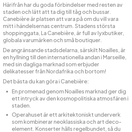
Härifrån har du goda förbindelser med resten av
staden och lätt att ta dig till tåg och bussar.
Canebière är platsen att vara på om du vill vara
mitt i händelsernas centrum. Stadens största
shoppinggata, La Canebière, är full av lyxbutiker,
globala varumärken och små boutiquer.
De angränsande stadsdelarna, särskilt Noailles, är
en hyllning till den internationella andan i Marseille,
med sin dagliga marknad som erbjuder
delikatesser från Nordafrika och bortom!
Det bästa du kan göra i Canebière:
En promenad genom Noailles marknad ger dig
ett intryck av den kosmopolitiska atmosfären i
staden.
Operahuset är ett arkitektoniskt underverk
som kombinerar neoklassiska och art deco-
element. Konserter hålls regelbundet, så du