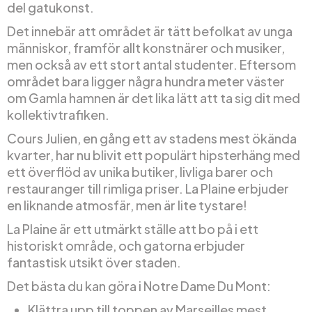
del gatukonst.
Det innebär att området är tätt befolkat av unga
människor, framför allt konstnärer och musiker,
men också av ett stort antal studenter. Eftersom
området bara ligger några hundra meter väster
om Gamla hamnen är det lika lätt att ta sig dit med
kollektivtrafiken.
Cours Julien, en gång ett av stadens mest ökända
kvarter, har nu blivit ett populärt hipsterhäng med
ett överflöd av unika butiker, livliga barer och
restauranger till rimliga priser. La Plaine erbjuder
en liknande atmosfär, men är lite tystare!
La Plaine är ett utmärkt ställe att bo på i ett
historiskt område, och gatorna erbjuder
fantastisk utsikt över staden.
Det bästa du kan göra i Notre Dame Du Mont:
Klättra upp till toppen av Marseilles mest