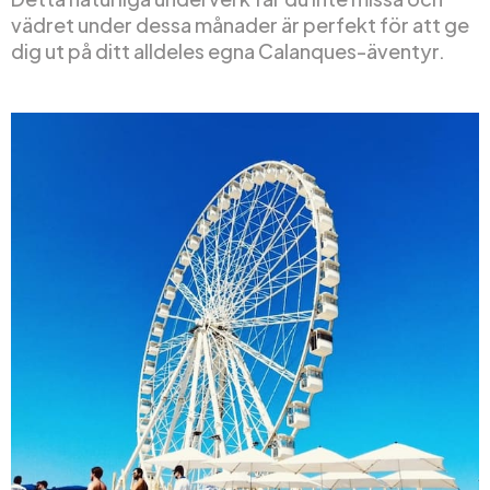
vädret under dessa månader är perfekt för att ge
dig ut på ditt alldeles egna Calanques-äventyr.