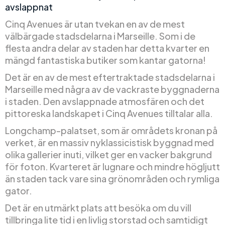
avslappnat
Cinq Avenues är utan tvekan en av de mest
välbärgade stadsdelarna i Marseille. Som i de
flesta andra delar av staden har detta kvarter en
mängd fantastiska butiker som kantar gatorna!
Det är en av de mest eftertraktade stadsdelarna i
Marseille med några av de vackraste byggnaderna
i staden. Den avslappnade atmosfären och det
pittoreska landskapet i Cinq Avenues tilltalar alla.
Longchamp-palatset, som är områdets kronan på
verket, är en massiv nyklassicistisk byggnad med
olika gallerier inuti, vilket ger en vacker bakgrund
för foton. Kvarteret är lugnare och mindre högljutt
än staden tack vare sina grönområden och rymliga
gator.
Det är en utmärkt plats att besöka om du vill
tillbringa lite tid i en livlig storstad och samtidigt