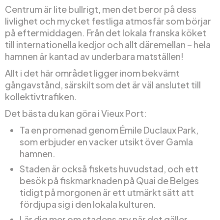
Centrum är lite bullrigt, men det beror på dess
livlighet och mycket festliga atmosfär som börjar
på eftermiddagen. Från det lokala franska köket
till internationella kedjor och allt däremellan – hela
hamnen är kantad av underbara matställen!
Allt i det här området ligger inom bekvämt
gångavstånd, särskilt som det är väl anslutet till
kollektivtrafiken.
Det bästa du kan göra i Vieux Port:
Ta en promenad genom Émile Duclaux Park,
som erbjuder en vacker utsikt över Gamla
hamnen.
Staden är också fiskets huvudstad, och ett
besök på fiskmarknaden på Quai de Belges
tidigt på morgonen är ett utmärkt sätt att
fördjupa sig i den lokala kulturen.
Lär dig mer om stadens arv när det gäller