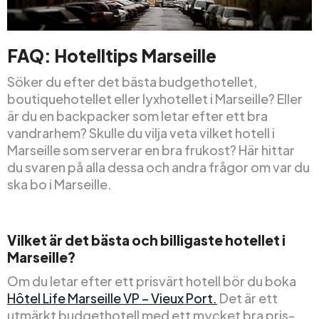
FAQ: Hotelltips Marseille
Söker du efter det bästa budgethotellet,
boutiquehotellet eller lyxhotellet i Marseille? Eller
är du en backpacker som letar efter ett bra
vandrarhem? Skulle du vilja veta vilket hotell i
Marseille som serverar en bra frukost? Här hittar
du svaren på alla dessa och andra frågor om var du
ska bo i Marseille.
Vilket är det bästa och billigaste hotellet i
Marseille?
Om du letar efter ett prisvärt hotell bör du boka
Hôtel Life Marseille VP – Vieux Port.
Det är ett
utmärkt budgethotell med ett mycket bra pris-