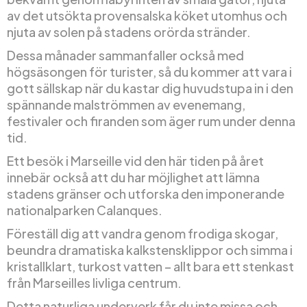
av det utsökta provensalska köket utomhus och
njuta av solen på stadens orörda stränder.
Dessa månader sammanfaller också med
högsäsongen för turister, så du kommer att vara i
gott sällskap när du kastar dig huvudstupa in i den
spännande malströmmen av evenemang,
festivaler och firanden som äger rum under denna
tid.
Ett besök i Marseille vid den här tiden på året
innebär också att du har möjlighet att lämna
stadens gränser och utforska den imponerande
nationalparken Calanques.
Föreställ dig att vandra genom frodiga skogar,
beundra dramatiska kalkstensklippor och simma i
kristallklart, turkost vatten – allt bara ett stenkast
från Marseilles livliga centrum.
Detta naturliga underverk får du inte missa och