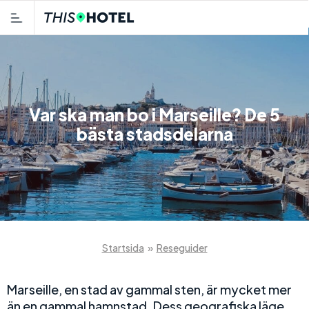
Var ska man bo i Marseille? De 5
bästa stadsdelarna
Startsida
»
Reseguider
Marseille, en stad av gammal sten, är mycket mer
än en gammal hamnstad. Dess geografiska läge