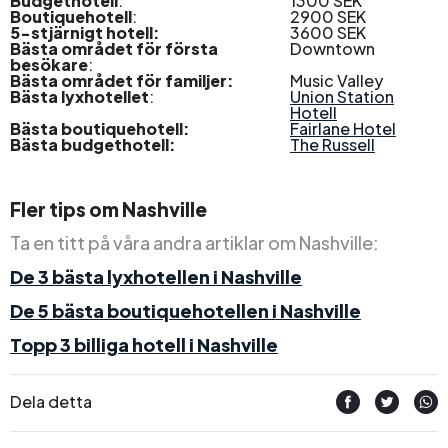
Budgethotell
:
1300 SEK
Boutiquehotell
:
2900 SEK
5-stjärnigt hotell:
3600 SEK
Bästa området för första
Downtown
besökare
:
Bästa området för familjer:
Music Valley
Bästa lyxhotellet
:
Union Station
Hotell
Bästa boutiquehotell:
Fairlane Hotel
Bästa budgethotell:
The Russell
Fler tips om Nashville
Ta en titt på våra andra artiklar om Nashville:
De 3 bästa lyxhotellen i Nashville
De 5 bästa boutiquehotellen i Nashville
Topp 3 billiga hotell i Nashville
Dela detta