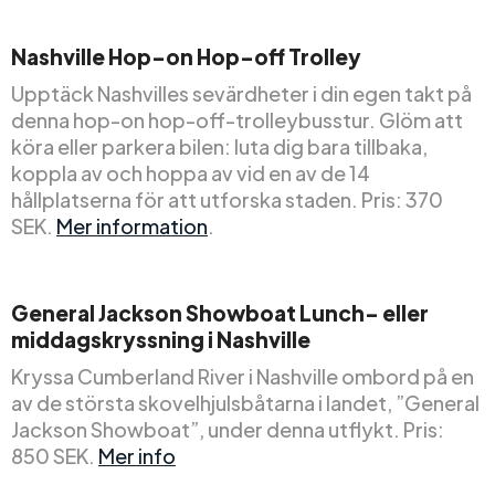
Nashville Hop-on Hop-off
Trolley
Upptäck Nashvilles sevärdheter i din egen takt på
denna hop-on hop-off-trolleybusstur. Glöm att
köra eller parkera bilen: luta dig bara tillbaka,
koppla av och hoppa av vid en av de 14
hållplatserna för att utforska staden. Pris: 370
SEK.
Mer information
.
General Jackson Showboat Lunch- eller
middagskryssning i
Nashville
Kryssa Cumberland River i Nashville ombord på en
av de största skovelhjulsbåtarna i landet, ”General
Jackson Showboat”, under denna utflykt. Pris:
850 SEK.
Mer info