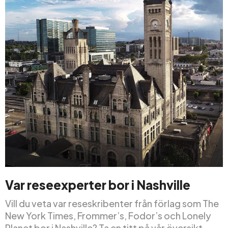
Var reseexperter bor i Nashville
Vill du veta var reseskribenter från förlag som The
New York Times, Frommer’s, Fodor’s och Lonely
Planet bor i Nashville? Ta en titt på vår översikt