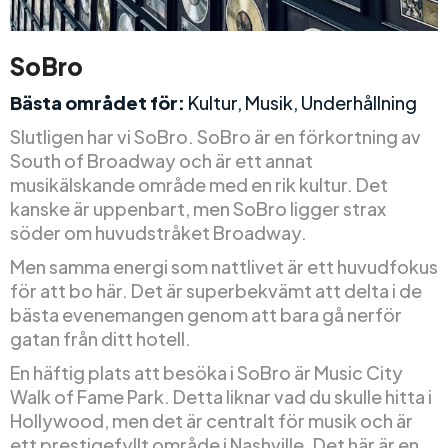
SoBro
Bästa området för:
Kultur, Musik, Underhållning
Slutligen har vi SoBro. SoBro är en förkortning av
South of Broadway och är ett annat
musikälskande område med en rik kultur. Det
kanske är uppenbart, men SoBro ligger strax
söder om huvudstråket Broadway.
Men samma energi som nattlivet är ett huvudfokus
för att bo här. Det är superbekvämt att delta i de
bästa evenemangen genom att bara gå nerför
gatan från ditt hotell.
En häftig plats att besöka i SoBro är Music City
Walk of Fame Park. Detta liknar vad du skulle hitta i
Hollywood, men det är centralt för musik och är
ett prestigefyllt område i Nashville. Det här är en