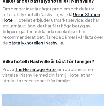
Vilket är det bästa lyxhotellet i Nashville?
Om pengar inte är något problem och du letar
efter ett lyxhotell i Nashville, välj då
Union Station
Hotel
. Hotellet erbjuder utmärkt service, det har
ett utmärkt läge, det har fått höga betyg av
tidigare gäster och kända resekritiker har
rekommenderat det. Ta reda på mer i vår lista över
de
bästa lyxhotellen i Nashville
.
Vilka hotell i Nashville är bäst för familjer?
Prova
The Hermitage Hotel
om du planerar en
vistelse i Nashville med din familj. Hotellet har
utmärkta recensioner från familjer.