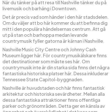
När du tänker på att resa till Nashville tänker du på
livemusik och barhäng i Downtown.
Det är precis vad som händer i den här stadsdelen.
Om du väljer att bo här kommer du att befinna dig
mitt i den populära händelsernas centrum. Att gå
ut på stan och barhoppa medan levande
countrymusik fyller gatorna är kärnan i Nashville.
Nashville Music City Centre och Johnny Cash
Museum ligger här. För countrymusikälskare finns
det destinationer som måste ses här. Om
countrymusik inte är din starka sida finns det några
fantastiska historiska platser här. Dessa inkluderar
Tennessee State Capitol-byggnaden.
Nashville är huvudstaden och här finns fantastisk
arkitektur och historiska sevärdheter. Mellan alla
dessa fantastiska attraktioner finns offentliga
parker och grönområden. Detta ger en känsla av
öppenhet och överskådlighet i det kaos som