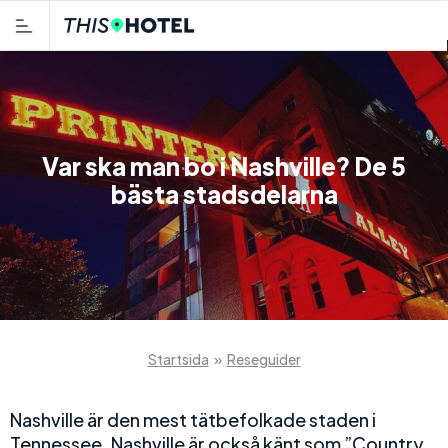
Var ska man bo i Nashville? De 5
bästa stadsdelarna
Startsida
»
Reseguider
Nashville är den mest tätbefolkade staden i
Tennessee. Nashville är också känt som ”Country