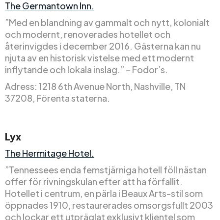
The Germantown Inn.
”Med en blandning av gammalt och nytt, kolonialt
och modernt, renoverades hotellet och
återinvigdes i december 2016. Gästerna kan nu
njuta av en historisk vistelse med ett modernt
inflytande och lokala inslag.” – Fodor’s.
Adress: 1218 6th Avenue North, Nashville, TN
37208, Förenta staterna.
Lyx
The Hermitage Hotel.
”Tennessees enda femstjärniga hotell föll nästan
offer för rivningskulan efter att ha förfallit.
Hotellet i centrum, en pärla i Beaux Arts-stil som
öppnades 1910, restaurerades omsorgsfullt 2003
och lockar ett utpräglat exklusivt klientel som