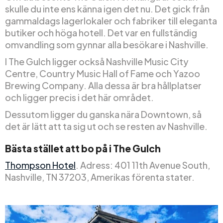
skulle du inte ens känna igen det nu. Det gick från
gammaldags lagerlokaler och fabriker till eleganta
butiker och höga hotell. Det var en fullständig
omvandling som gynnar alla besökare i Nashville.
I The Gulch ligger också Nashville Music City
Centre, Country Music Hall of Fame och Yazoo
Brewing Company. Alla dessa är bra hållplatser
och ligger precis i det här området.
Dessutom ligger du ganska nära Downtown, så
det är lätt att ta sig ut och se resten av Nashville.
Bästa stället att bo på i The Gulch
Thompson Hotel
. Adress: 401 11th Avenue South,
Nashville, TN 37203, Amerikas förenta stater.