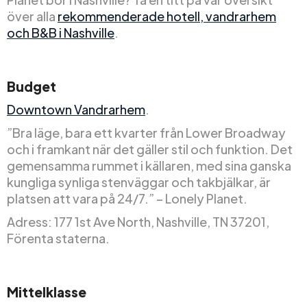
över alla
rekommenderade hotell, vandrarhem
och B&B i Nashville
.
Budget
Downtown Vandrarhem
.
”Bra läge, bara ett kvarter från Lower Broadway
och i framkant när det gäller stil och funktion. Det
gemensamma rummet i källaren, med sina ganska
kungliga synliga stenväggar och takbjälkar, är
platsen att vara på 24/7.” – Lonely Planet.
Adress: 177 1st Ave North, Nashville, TN 37201,
Förenta staterna.
Mittelklasse