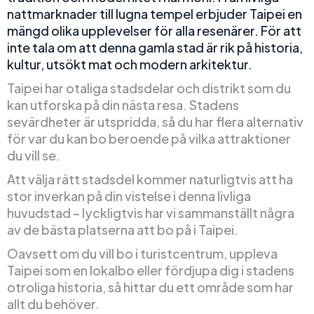
nattmarknader till lugna tempel erbjuder Taipei en
mängd olika upplevelser för alla resenärer. För att
inte tala om att denna gamla stad är rik på historia,
kultur, utsökt mat och modern arkitektur.
Taipei har otaliga stadsdelar och distrikt som du
kan utforska på din nästa resa. Stadens
sevärdheter är utspridda, så du har flera alternativ
för var du kan bo beroende på vilka attraktioner
du vill se.
Att välja rätt stadsdel kommer naturligtvis att ha
stor inverkan på din vistelse i denna livliga
huvudstad – lyckligtvis har vi sammanställt några
av de bästa platserna att bo på i Taipei.
Oavsett om du vill bo i turistcentrum, uppleva
Taipei som en lokalbo eller fördjupa dig i stadens
otroliga historia, så hittar du ett område som har
allt du behöver.