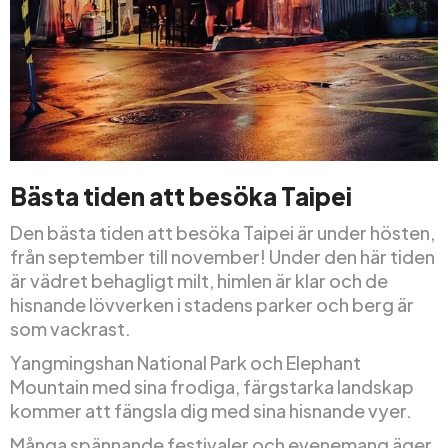
Bästa tiden att besöka Taipei
Den bästa tiden att besöka Taipei är under hösten,
från september till november! Under den här tiden
är vädret behagligt milt, himlen är klar och de
hisnande lövverken i stadens parker och berg är
som vackrast.
Yangmingshan National Park och Elephant
Mountain med sina frodiga, färgstarka landskap
kommer att fängsla dig med sina hisnande vyer.
Många spännande festivaler och evenemang äger