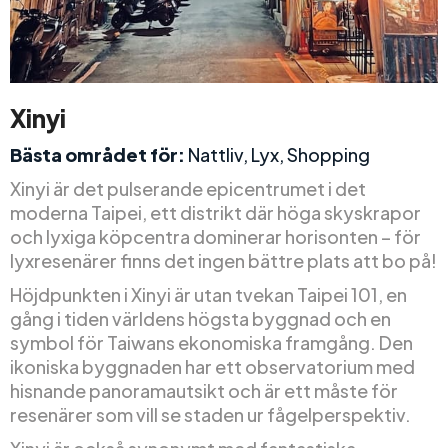
Xinyi
Bästa området för:
Nattliv, Lyx, Shopping
Xinyi är det pulserande epicentrumet i det
moderna Taipei, ett distrikt där höga skyskrapor
och lyxiga köpcentra dominerar horisonten – för
lyxresenärer finns det ingen bättre plats att bo på!
Höjdpunkten i Xinyi är utan tvekan Taipei 101, en
gång i tiden världens högsta byggnad och en
symbol för Taiwans ekonomiska framgång. Den
ikoniska byggnaden har ett observatorium med
hisnande panoramautsikt och är ett måste för
resenärer som vill se staden ur fågelperspektiv.