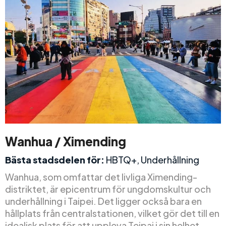
Wanhua / Ximending
Bästa stadsdelen för:
HBTQ+, Underhållning
Wanhua, som omfattar det livliga Ximending-
distriktet, är epicentrum för ungdomskultur och
underhållning i Taipei. Det ligger också bara en
hållplats från centralstationen, vilket gör det till en
idealisk plats för att uppleva Teipai i sin helhet.