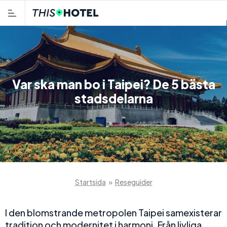
Var ska man bo i Taipei? De 5 bästa
stadsdelarna
Startsida
»
Reseguider
I den blomstrande metropolen Taipei samexisterar
tradition och modernitet i harmoni. Från livliga