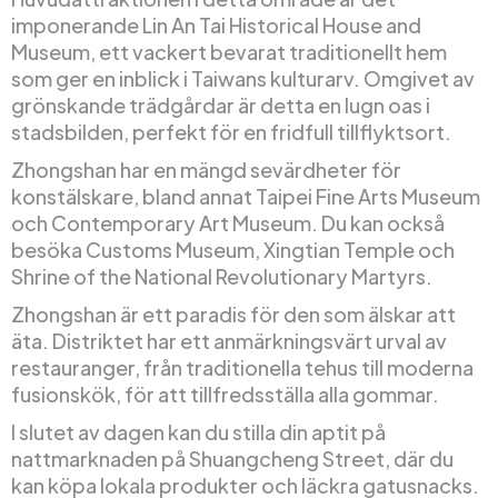
imponerande Lin An Tai Historical House and
Museum, ett vackert bevarat traditionellt hem
som ger en inblick i Taiwans kulturarv. Omgivet av
grönskande trädgårdar är detta en lugn oas i
stadsbilden, perfekt för en fridfull tillflyktsort.
Zhongshan har en mängd sevärdheter för
konstälskare, bland annat Taipei Fine Arts Museum
och Contemporary Art Museum. Du kan också
besöka Customs Museum, Xingtian Temple och
Shrine of the National Revolutionary Martyrs.
Zhongshan är ett paradis för den som älskar att
äta. Distriktet har ett anmärkningsvärt urval av
restauranger, från traditionella tehus till moderna
fusionskök, för att tillfredsställa alla gommar.
I slutet av dagen kan du stilla din aptit på
nattmarknaden på Shuangcheng Street, där du
kan köpa lokala produkter och läckra gatusnacks.