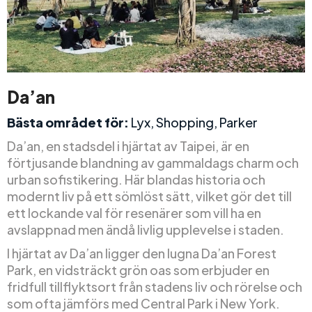
Da’an
Bästa området för:
Lyx, Shopping, Parker
Da’an, en stadsdel i hjärtat av Taipei, är en
förtjusande blandning av gammaldags charm och
urban sofistikering. Här blandas historia och
modernt liv på ett sömlöst sätt, vilket gör det till
ett lockande val för resenärer som vill ha en
avslappnad men ändå livlig upplevelse i staden.
I hjärtat av Da’an ligger den lugna Da’an Forest
Park, en vidsträckt grön oas som erbjuder en
fridfull tillflyktsort från stadens liv och rörelse och
som ofta jämförs med Central Park i New York.