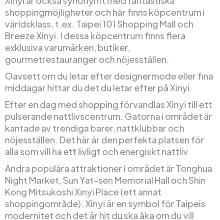
Xinyi är också synonymt med fantastiska
shoppingmöjligheter och här finns köpcentrum i
världsklass, t.ex. Taipei 101 Shopping Mall och
Breeze Xinyi. I dessa köpcentrum finns flera
exklusiva varumärken, butiker,
gourmetrestauranger och nöjesställen.
Oavsett om du letar efter designermode eller fina
middagar hittar du det du letar efter på Xinyi.
Efter en dag med shopping förvandlas Xinyi till ett
pulserande nattlivscentrum. Gatorna i området är
kantade av trendiga barer, nattklubbar och
nöjesställen. Det här är den perfekta platsen för
alla som vill ha ett livligt och energiskt nattliv.
Andra populära attraktioner i området är Tonghua
Night Market, Sun Yat-sen Memorial Hall och Shin
Kong Mitsukoshi Xinyi Place (ett annat
shoppingområde). Xinyi är en symbol för Taipeis
modernitet och det är hit du ska åka om du vill