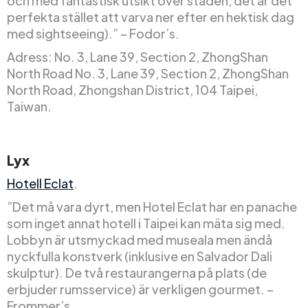
och med fantastisk utsikt över staden, det är det
perfekta stället att varva ner efter en hektisk dag
med sightseeing).” – Fodor’s.
Adress: No. 3, Lane 39, Section 2, ZhongShan
North Road No. 3, Lane 39, Section 2, ZhongShan
North Road, Zhongshan District, 104 Taipei,
Taiwan.
Lyx
Hotell Eclat
.
”Det må vara dyrt, men Hotel Eclat har en panache
som inget annat hotell i Taipei kan mäta sig med.
Lobbyn är utsmyckad med museala men ändå
nyckfulla konstverk (inklusive en Salvador Dali
skulptur). De två restaurangerna på plats (de
erbjuder rumsservice) är verkligen gourmet. –
Frommer’s.