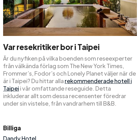
Var resekritiker bor i Taipei
Är du nyfiken på vilka boenden som reseexperter
från välkända förlag som The New York Times,
Frommer’s, Fodor’s och Lonely Planet väljer när de
är i Taipei? Du hittar alla
rekommenderade hotell i
Taipei
i vår omfattande reseguide. Detta
inkluderar allt som dessa recensenter föredrar
under sin vistelse, från vandrarhem till B&B.
Billiga
Dandy Hotel
.