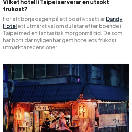
Vilket hotell i Taipei serverar en utsökt
frukost?
För att börja dagen på ett positivt sätt är
Dandy
Hotel
ett utmärkt val om du letar efter boende i
Taipei med en fantastisk morgonmåltid. De som
har bott där nyligen har gett hotellets frukost
utmärkta recensioner.