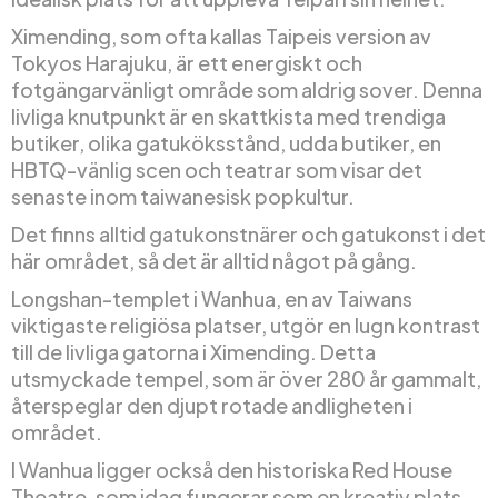
Ximending, som ofta kallas Taipeis version av
Tokyos Harajuku, är ett energiskt och
fotgängarvänligt område som aldrig sover. Denna
livliga knutpunkt är en skattkista med trendiga
butiker, olika gatuköksstånd, udda butiker, en
HBTQ-vänlig scen och teatrar som visar det
senaste inom taiwanesisk popkultur.
Det finns alltid gatukonstnärer och gatukonst i det
här området, så det är alltid något på gång.
Longshan-templet i Wanhua, en av Taiwans
viktigaste religiösa platser, utgör en lugn kontrast
till de livliga gatorna i Ximending. Detta
utsmyckade tempel, som är över 280 år gammalt,
återspeglar den djupt rotade andligheten i
området.
I Wanhua ligger också den historiska Red House
Theatre, som idag fungerar som en kreativ plats