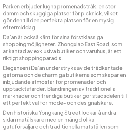
Parken erbjuder lugna promenadstråk, en stor
damm och skuggiga platser för picknick, vilket
gör den till den perfekta platsen för en mysig
eftermiddag.
Da’an är också känt för sina förstklassiga
shoppingmöjligheter. Zhongxiao East Road, som
är kantad av exklusiva butiker och varuhus, är ett
riktigt shoppingparadis.
Elegansen i Da’an understryks av de trädkantade
gatorna och de charmiga butikerna som skapar en
inbjudande atmosfär för promenader och
upptäcktsfärder. Blandningen av traditionella
marknader och trendiga butiker gör stadsdelen till
ett perfekt val för mode- och designälskare.
Den historiska Yongkang Street lockar å andra
sidan matälskare med en mängd olika
gatuförsäljare och traditionella matställen som