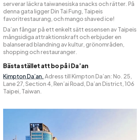
serverar läckra taiwanesiska snacks och rätter. På
denna gata ligger Din Tai Fung, Taipeis
favoritrestaurang, och mango shaved ice!
Da’an fångar på ett enkelt sätt essensen av Taipeis
mångsidiga attraktionskraft och erbjuder en
balanserad blandning av kultur, grönområden,
shopping och restauranger.
Bästa stället att bo på i Da’an
Kimpton Da’an.
Adress till Kimpton Da’an: No. 25,
Lane 27, Section 4, Ren’ai Road, Da’an District, 106
Taipei, Taiwan.