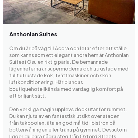
Anthonian Suites
Om du är på väg till Accra och letar efter ett ställe
som känns som ett elegant andra hem är Anthonian
Suites i Osu en riktig pärla. De bemannade
lägenheterna är supermoderna och utrustade med
fullt utrustade kök, tvättmaskiner och skön
luftkonditionering. Här blandas
boutiquehotellkänsla med vardaglig komfort på
ett briljant sätt.
Den verkliga magin upplevs dock utanför rummet.
Du kan njuta av en fantastisk utsikt över staden
från takpoolen, äta en god måltid i bistron på
bottenvåningen eller träna på gymmet. Dessutom
ligger du bara några steg från Oxford Streets