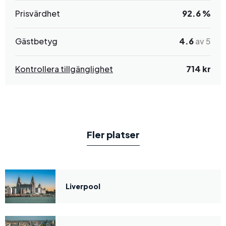
Prisvärdhet
92.6 %
Gästbetyg
4.6
av 5
Kontrollera tillgänglighet
714 kr
Fler platser
Liverpool