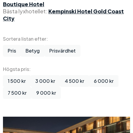
Boutique Hotel
Bästa lyxhotellet:
Kempinski Hotel Gold Coast
City
Sortera listan efter:
Pris
Betyg
Prisvärdhet
Högsta pris:
1 500 kr
3 000 kr
4 500 kr
6 000 kr
7 500 kr
9 000 kr