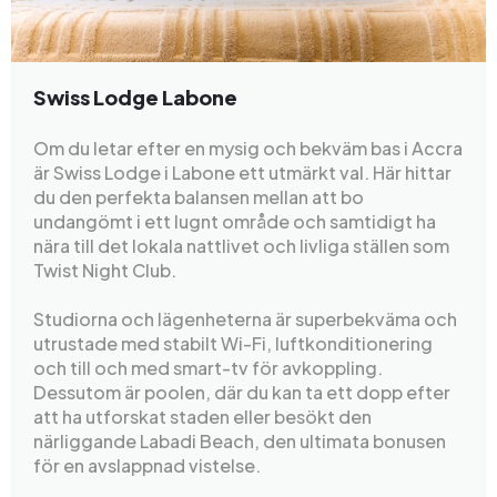
Swiss Lodge Labone
Om du letar efter en mysig och bekväm bas i Accra
är Swiss Lodge i Labone ett utmärkt val. Här hittar
du den perfekta balansen mellan att bo
undangömt i ett lugnt område och samtidigt ha
nära till det lokala nattlivet och livliga ställen som
Twist Night Club.
Studiorna och lägenheterna är superbekväma och
utrustade med stabilt Wi-Fi, luftkonditionering
och till och med smart-tv för avkoppling.
Dessutom är poolen, där du kan ta ett dopp efter
att ha utforskat staden eller besökt den
närliggande Labadi Beach, den ultimata bonusen
för en avslappnad vistelse.