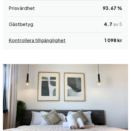
Prisvärdhet
93.67 %
Gästbetyg
4.7
av 5
Kontrollera tillgänglighet
1 098 kr