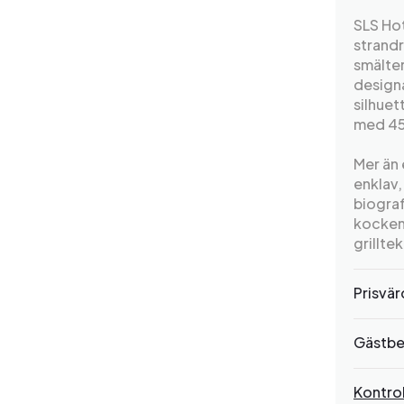
SLS Hot
strandr
smälte
designa
silhuet
med 45
Mer än 
enklav,
biograf
kocken
grillte
Prisvä
Gästbe
Kontrol