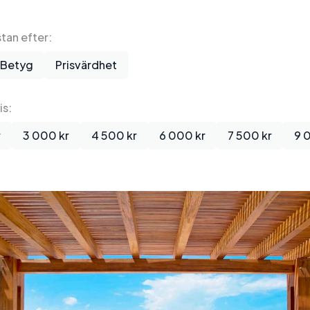
stan efter:
Betyg
Prisvärdhet
is:
r
3 000 kr
4 500 kr
6 000 kr
7 500 kr
9 