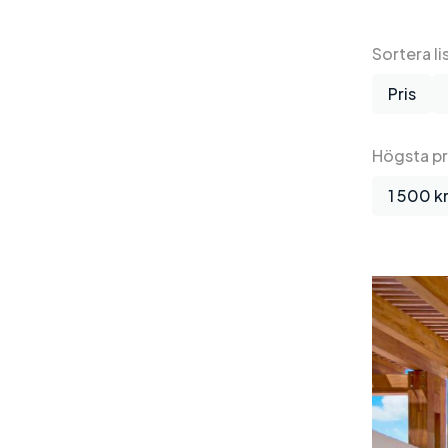
Sortera li
Pris
Högsta pr
1 500 k