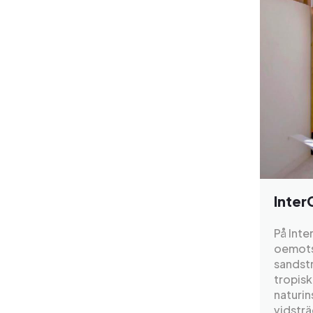
Inter
På Inte
oemotst
sandstr
tropisk
naturin
vidsträ