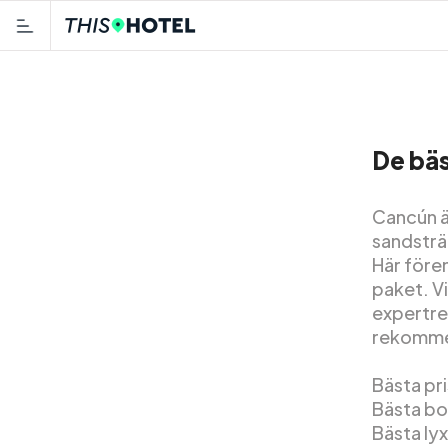
De bäs
Cancún är
sandsträ
Här före
paket. Vi
expertre
rekommen
Bästa pr
Bästa bo
Bästa ly