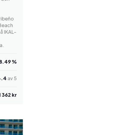
aribeño
 Beach
å IKAL-
a.
8.49 %
4.4
av 5
1 362 kr