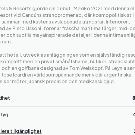
els & Resorts gjorde sin debut i Mexiko 2021 med denna e
esort vid Cancúns strandpromenad, där kosmopolitisk stil
r samman med kustens avslappnade atmosfär. Interiören,
d av Piero Lissoni, förenar fräscha maritima färger, mid-c
ter och subtila mayainspirerade detaljer i denna intima anl
 rum.
ett hotell, utvecklas anläggningen som en självständig res
 komplett med en privat småbåtshamn, butiker, strandklub
 och en golfbana designad av Tom Weiskopf. På Leynia ser
 Jose Icardi en världsomspännande meny där argentinska
kniker möter japansk precision och mexikansk djup.
rdhet
tyg
lera tillgänglighet