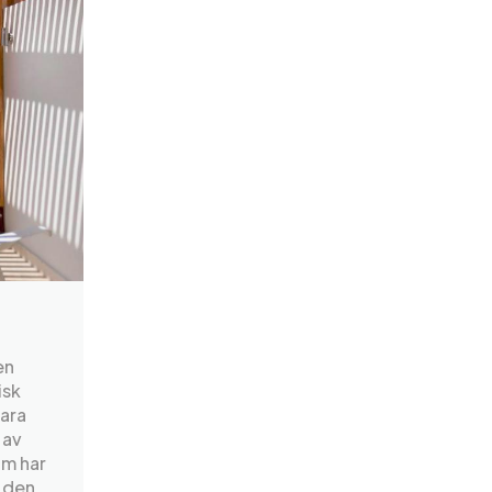
en
isk
ara
 av
um har
n den