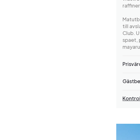
raffine
Matutbu
till av
Club. U
spaet, 
mayaru
Prisvä
Gästbe
Kontrol