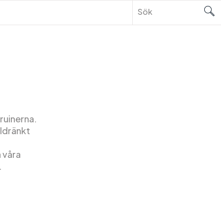
ruinerna.
oldränkt
 våra
.