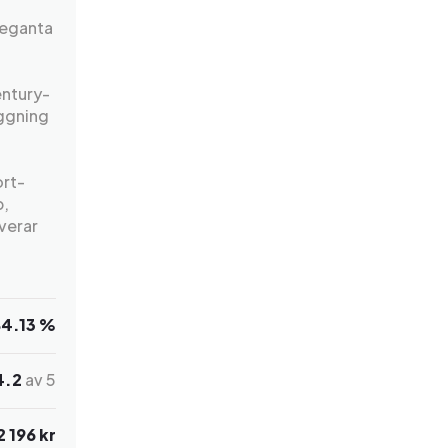
leganta
entury-
äggning
ort-
b,
verar
84.13 %
4.2
av 5
2 196 kr