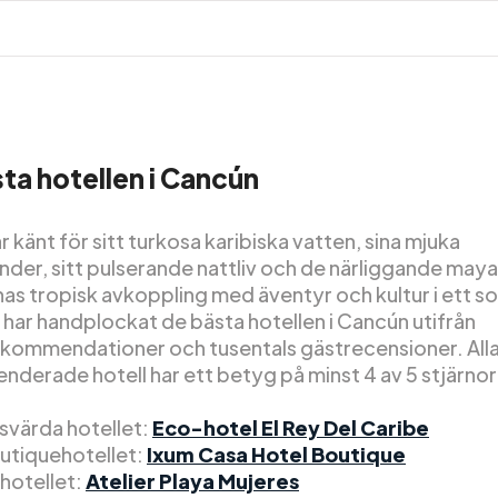
ta hotellen i Cancún
 känt för sitt turkosa karibiska vatten, sina mjuka
nder, sitt pulserande nattliv och de närliggande maya
nas tropisk avkoppling med äventyr och kultur i ett s
 har handplockat de bästa hotellen i Cancún utifrån
kommendationer och tusentals gästrecensioner. Alla
derade hotell har ett betyg på minst 4 av 5 stjärnor
isvärda hotellet:
Eco-hotel El Rey Del Caribe
utiquehotellet:
Ixum Casa Hotel Boutique
xhotellet:
Atelier Playa Mujeres