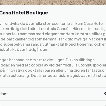
Casa Hotel Boutique
ill undvika de överfulla storresorterna är Ixum Casa Hotel
e en riktig dold pärla i centrala Cancún. Här smälter rustik, 
ktur perfekt samman med elegant modern komfort, vilket g
delbart känner dig som hemma. Tänk dig mysiga, vackert 
d superbekväma sängar, utmärkt luftkonditionering och e
isk utsikt över trädgården.
gen här handlar om att ta det lugnt. Du kan tillbringa
iddagen med att koppla av vid den fridfulla utomhuspoole
på innovativa cocktails i baren eller unna dig en fantastis
llets restaurang. Det är en autentisk, magisk oas mitt i sta
rdhet