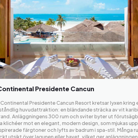
Continental Presidente Cancun
rContinental Presidente Cancun Resort kretsar lyxen kring 
åndlig huvudattraktion: en bländande sträcka av vit karib
and. Anläggningens 300 rum och sviter byter ut förutsägb
a klichéer mot en elegant, modern design, som mjukas upp
spirerade färgtoner och lyfts av badrum i spa-stil. Många r
ckt utsikt över lagunen eller havet, vilket ger anläggninge