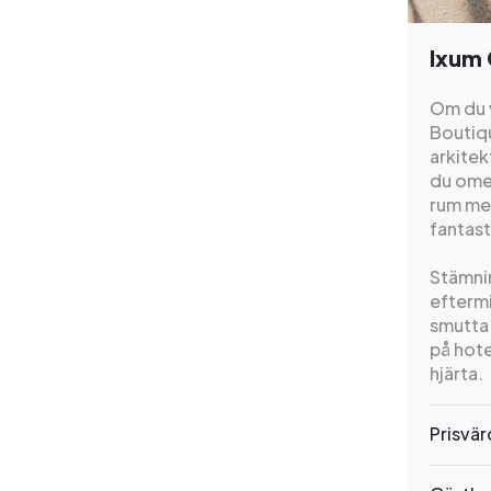
Ixum 
Om du v
Boutiqu
arkite
du ome
rum me
fantast
Stämnin
efterm
smutta 
på hote
hjärta.
Prisvä