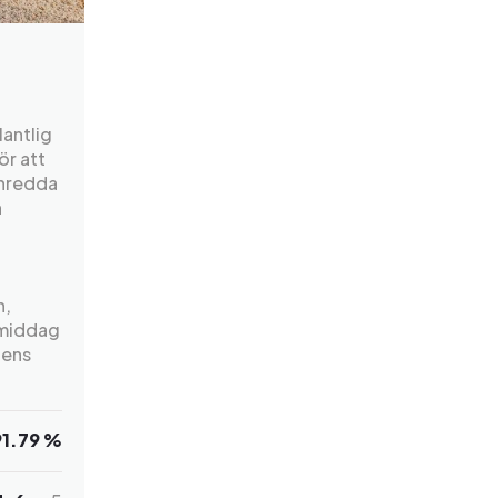
lantlig
ör att
inredda
n
n,
k middag
dens
91.79 %