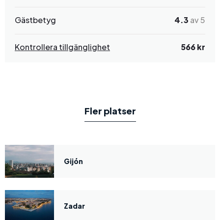
Gästbetyg
4.3
av 5
Kontrollera tillgänglighet
566 kr
Fler platser
Gijón
Zadar