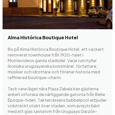
Alma Histórica Boutique Hotel
Bo på Alma Histórica Boutique Hotel, ett vackert
renoverat townhouse från 1920-talet i
Montevideos gamla stadsdel. Varje rum hyllar
ikoniska uruguayanska konstnärer, författare,
musiker och idrottare och förenar historia med
raffinerad boutique-charm.
Tack vare läget nära Plaza Zabala kan gästerna
enkelt utforska de närliggande gatorna från Belle
Époque-tiden. Takterrassens bubbelpool erbjuder
vidsträckt utsikt över staden, som avnjuts bäst
med ett glas tannatvin från Uruguays Garzón-