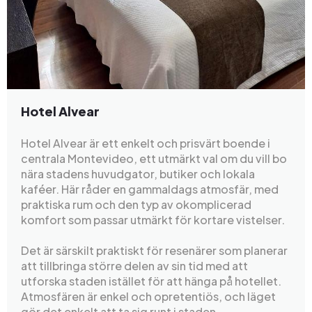
Hotel Alvear
Hotel Alvear är ett enkelt och prisvärt boende i
centrala Montevideo, ett utmärkt val om du vill bo
nära stadens huvudgator, butiker och lokala
kaféer. Här råder en gammaldags atmosfär, med
praktiska rum och den typ av okomplicerad
komfort som passar utmärkt för kortare vistelser.
Det är särskilt praktiskt för resenärer som planerar
att tillbringa större delen av sin tid med att
utforska staden istället för att hänga på hotellet.
Atmosfären är enkel och opretentiös, och läget
gör det enkelt att ta sig runt i staden.