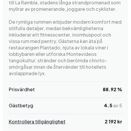
till La Rambla, stadens långa strandpromenad som
myllrar av promenerande, joggare och cyklister.
De rymliga rummen erbjuder modern komfort med
stilfulla detaljer, medan bekvämligheterna
inkluderar ett fitnesscenter, inomhuspool och
vissa rum med pentry. Gästerna kan äta på
restaurangen Plantado, njuta av lokala viner i
lobbybaren eller utforska Montevideos
tangokultur, stränder och berömda chivito-
smörgåsar innan de återvänder till hotellets
avslappnade lyx.
Prisvärdhet
88.92 %
Gästbetyg
4.5
av 5
Kontrollera tillgänglighet
2 192 kr