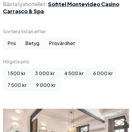
Bästa lyxhotellet:
Sofitel Montevideo Casino
Carrasco & Spa
Sortera listan efter:
Pris
Betyg
Prisvärdhet
Högsta pris:
1 500 kr
3 000 kr
4 500 kr
6 000 kr
7 500 kr
9 000 kr