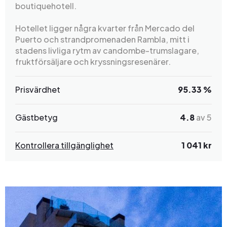
boutiquehotell.
Hotellet ligger några kvarter från Mercado del
Puerto och strandpromenaden Rambla, mitt i
stadens livliga rytm av candombe-trumslagare,
fruktförsäljare och kryssningsresenärer.
Prisvärdhet
95.33 %
Gästbetyg
4.8
av 5
Kontrollera tillgänglighet
1 041 kr