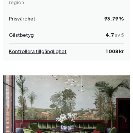
region.
Prisvärdhet
93.79 %
Gästbetyg
4.7
av 5
Kontrollera tillgänglighet
1 008 kr