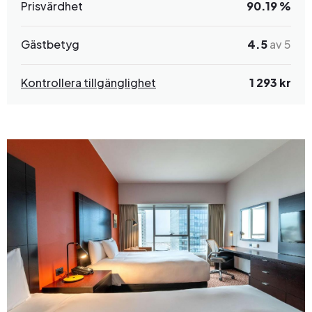
Prisvärdhet
90.19 %
Gästbetyg
4.5
av 5
Kontrollera tillgänglighet
1 293 kr