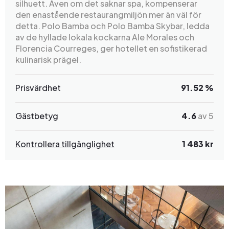
silhuett. Även om det saknar spa, kompenserar
den enastående restaurangmiljön mer än väl för
detta. Polo Bamba och Polo Bamba Skybar, ledda
av de hyllade lokala kockarna Ale Morales och
Florencia Courreges, ger hotellet en sofistikerad
kulinarisk prägel.
Prisvärdhet
91.52 %
Gästbetyg
4.6
av 5
Kontrollera tillgänglighet
1 483 kr