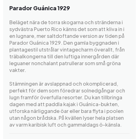
Parador Guánica 1929
Beläget nära de torra skogarna och stränderna i
sydvästra Puerto Rico känns det som att kliva in i
en lugnare, mer saltdoftande version av tiden på
Parador Guánica 1929. Den gamla byggnaden i
plantagestil utstrålar vintagecharm överallt, från
träbalkongerna till den luftiga innergården där
leguaner nonchalant patrullerar som små gröna
vakter.
Stämningen är avslappnad och okomplicerad,
perfekt för dem som föredrar solnedgångar och
lugn framför överfulla resorter. Du kan tillbringa
dagen med att paddla kajak i Guánica-bukten,
utforska närliggande öar eller bara flyta i poolen
utan någon brådska. På kvällen lyser hela platsen
av varm karibisk luft och gammaldags ö-känsla.