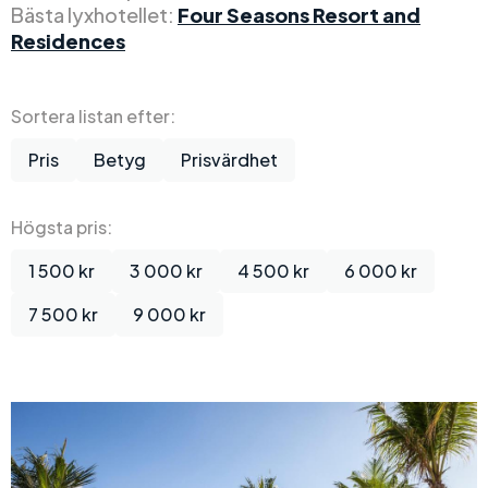
Bästa lyxhotellet:
Four Seasons Resort and
Residences
Sortera listan efter:
Pris
Betyg
Prisvärdhet
Högsta pris:
1 500 kr
3 000 kr
4 500 kr
6 000 kr
7 500 kr
9 000 kr