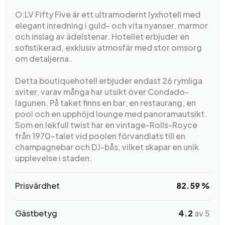
O:LV Fifty Five är ett ultramodernt lyxhotell med
elegant inredning i guld- och vita nyanser, marmor
och inslag av ädelstenar. Hotellet erbjuder en
sofistikerad, exklusiv atmosfär med stor omsorg
om detaljerna.
Detta boutiquehotell erbjuder endast 26 rymliga
sviter, varav många har utsikt över Condado-
lagunen. På taket finns en bar, en restaurang, en
pool och en upphöjd lounge med panoramautsikt.
Som en lekfull twist har en vintage-Rolls-Royce
från 1970-talet vid poolen förvandlats till en
champagnebar och DJ-bås, vilket skapar en unik
upplevelse i staden.
Prisvärdhet
82.59 %
Gästbetyg
4.2
av 5