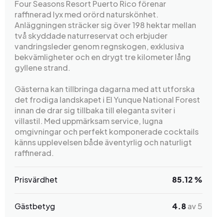
Four Seasons Resort Puerto Rico förenar
raffinerad lyx med orörd naturskönhet.
Anläggningen sträcker sig över 198 hektar mellan
två skyddade naturreservat och erbjuder
vandringsleder genom regnskogen, exklusiva
bekvämligheter och en drygt tre kilometer lång
gyllene strand.
Gästerna kan tillbringa dagarna med att utforska
det frodiga landskapet i El Yunque National Forest
innan de drar sig tillbaka till eleganta sviter i
villastil. Med uppmärksam service, lugna
omgivningar och perfekt komponerade cocktails
känns upplevelsen både äventyrlig och naturligt
raffinerad.
Prisvärdhet
85.12 %
Gästbetyg
4.8
av 5