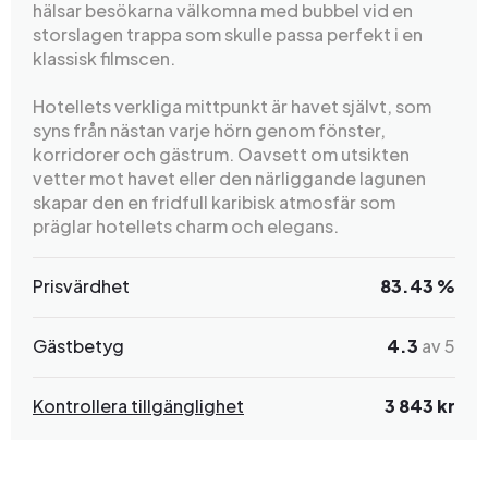
hälsar besökarna välkomna med bubbel vid en
storslagen trappa som skulle passa perfekt i en
klassisk filmscen.
Hotellets verkliga mittpunkt är havet självt, som
syns från nästan varje hörn genom fönster,
korridorer och gästrum. Oavsett om utsikten
vetter mot havet eller den närliggande lagunen
skapar den en fridfull karibisk atmosfär som
präglar hotellets charm och elegans.
Prisvärdhet
83.43 %
Gästbetyg
4.3
av 5
Kontrollera tillgänglighet
3 843 kr