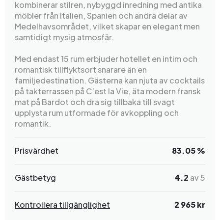
kombinerar stilren, nybyggd inredning med antika
möbler från Italien, Spanien och andra delar av
Medelhavsområdet, vilket skapar en elegant men
samtidigt mysig atmosfär.
Med endast 15 rum erbjuder hotellet en intim och
romantisk tillflyktsort snarare än en
familjedestination. Gästerna kan njuta av cocktails
på takterrassen på C’est la Vie, äta modern fransk
mat på Bardot och dra sig tillbaka till svagt
upplysta rum utformade för avkoppling och
romantik.
Prisvärdhet
83.05 %
Gästbetyg
4.2
av 5
Kontrollera tillgänglighet
2 965 kr