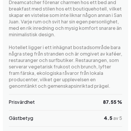
Dreamcatcher förenar charmen hos ett bed and
breakfast med stilen hos ett boutiquehotell, vilket
skapar en vistelse som inte liknar någon annan i San
Juan. Varje rum och svit har sin egen personlighet,
med en rik inredning och mysig komfort snarare än
minimalistisk design.
Hotellet ligger i ett inhägnat bostadsområde bara
några steg från stranden och är omgivet av kaféer,
restauranger och surfbutiker. Restaurangen, som
serverar vegetarisk frukost och brunch, lyfter
fram färska, ekologiska råvaror från lokala
producenter, vilket ger upplevelsen en
genomtänkt och gemenskapsinriktad prägel.
Prisvärdhet
87.55 %
Gästbetyg
4.5
av 5