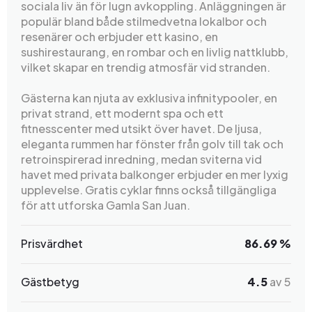
sociala liv än för lugn avkoppling. Anläggningen är
populär bland både stilmedvetna lokalbor och
resenärer och erbjuder ett kasino, en
sushirestaurang, en rombar och en livlig nattklubb,
vilket skapar en trendig atmosfär vid stranden.
Gästerna kan njuta av exklusiva infinitypooler, en
privat strand, ett modernt spa och ett
fitnesscenter med utsikt över havet. De ljusa,
eleganta rummen har fönster från golv till tak och
retroinspirerad inredning, medan sviterna vid
havet med privata balkonger erbjuder en mer lyxig
upplevelse. Gratis cyklar finns också tillgängliga
för att utforska Gamla San Juan.
Prisvärdhet
86.69 %
Gästbetyg
4.5
av 5