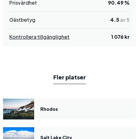
Prisvärdhet
90.49 %
Gästbetyg
4.5
av 5
Kontrollera tillgänglighet
1 076 kr
Fler platser
Rhodos
Salt Lake City