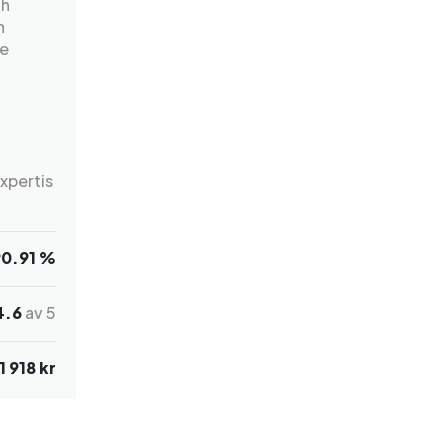
ch
n
de
expertis
90.91 %
4.6
av 5
1 918 kr