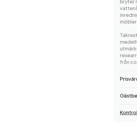
bryter 
vatten
inredni
möbler 
Takres
medelh
utmärk
researr
från co
Prisvä
Gästbe
Kontrol