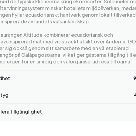
med de typiska klichéerna kring ekoresorter. Solpaneler o
återvinningssystem minskar hotellets miljöpåverkan, meda
ngen hyllar ecuadorianskt hantverk genom lokalt tillverka
inspirerade av landets vulkanlandskap.
taurangen Altitude kombinerar ecuadoriansk och
avsinspirerad mat med vidsträckt utsikt över Anderna. GO
er sig också genom sitt samarbete med en väletablerad
angör på Galápagosöarna, vilket ger gästerna tillgång till 
nciergen för en smidig och välorganiserad resa till öarna.
rdhet
tyg
lera tillgänglighet