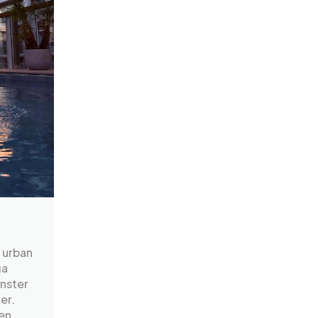
t urban
ga
nster
er.
en.