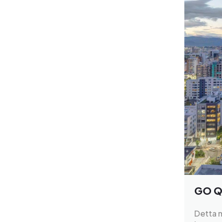
GO Qu
Detta m