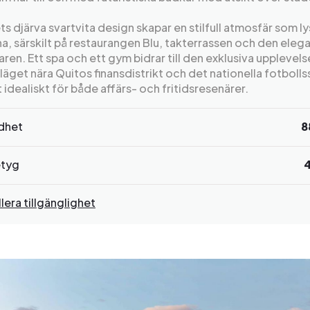
ts djärva svartvita design skapar en stilfull atmosfär som l
na, särskilt på restaurangen Blu, takterrassen och den eleg
ren. Ett spa och ett gym bidrar till den exklusiva upplevels
äget nära Quitos finansdistrikt och det nationella fotboll
 idealiskt för både affärs- och fritidsresenärer.
rdhet
8
tyg
lera tillgänglighet