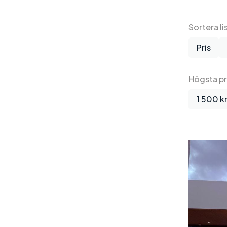
Sortera li
Pris
Högsta pr
1 500 k