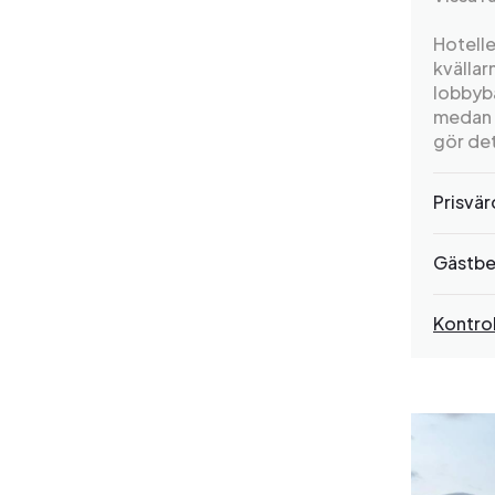
Hotelle
kvällar
lobbyba
medan l
gör det
Prisvä
Gästbe
Kontrol