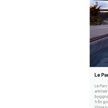
Le Pa
Le Parc
arkitek
byggna
från go
Vissa r