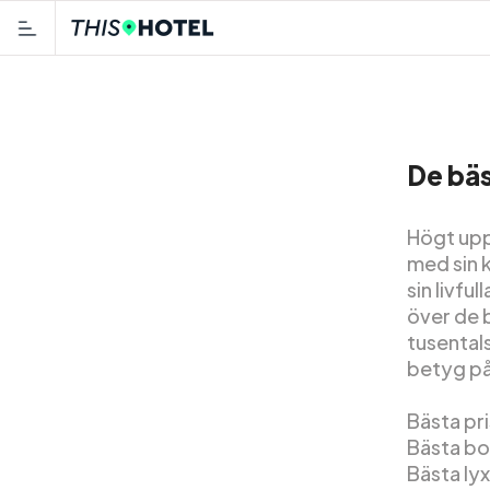
De bäs
Högt upp
med sin k
sin livfu
över de 
tusental
betyg på 
Bästa pr
Bästa bo
Bästa ly