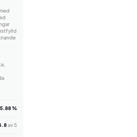
 med
med
ingar
stfylld
iknande
ka,
da
5.88 %
4.8
av 5