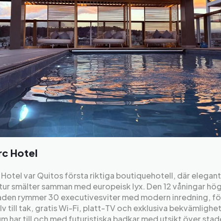
rc Hotel
 Hotel var Quitos första riktiga boutiquehotell, där elegan
tur smälter samman med europeisk lyx. Den 12 våningar hö
den rymmer 30 executivesviter med modern inredning, fö
lv till tak, gratis Wi-Fi, platt-TV och exklusiva bekvämlighet
um har till och med futuristiska badkar med utsikt över stad