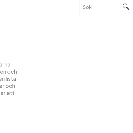
arna
gen och
en lista
er och
ar ett