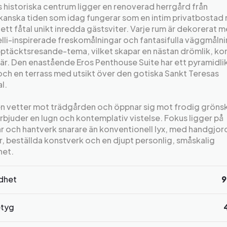
s historiska centrum ligger en renoverad herrgård från
kanska tiden som idag fungerar som en intim privatbostad
ett fåtal unikt inredda gästsviter. Varje rum är dekorerat 
lli-inspirerade freskomålningar och fantasifulla väggmåln
täcktsresande-tema, vilket skapar en nästan drömlik, kon
är. Den enastående Eros Penthouse Suite har ett pyramidl
och en terrass med utsikt över den gotiska Sankt Teresas
l.
 vetter mot trädgården och öppnar sig mot frodig gröns
erbjuder en lugn och kontemplativ vistelse. Fokus ligger på
r och hantverk snarare än konventionell lyx, med handgjor
r, beställda konstverk och en djupt personlig, småskalig
het.
rdhet
9
tyg