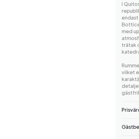
I Quito
republi
endast 
Bottice
med upp
atmosf
trätak 
katedra
Rummen
vilket 
karaktä
detalje
gästfri
Prisvä
Gästbe