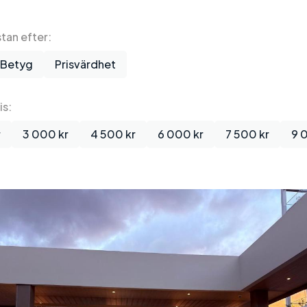
stan efter:
Betyg
Prisvärdhet
is:
r
3 000 kr
4 500 kr
6 000 kr
7 500 kr
9 