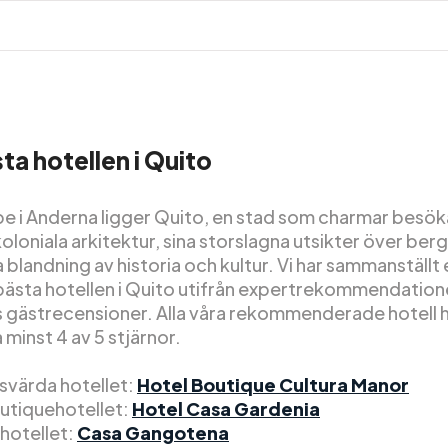
ta hotellen i Quito
e i Anderna ligger Quito, en stad som charmar besök
oloniala arkitektur, sina storslagna utsikter över ber
lla blandning av historia och kultur. Vi har sammanställt 
bästa hotellen i Quito utifrån expertrekommendation
s gästrecensioner. Alla våra rekommenderade hotell h
minst 4 av 5 stjärnor.
isvärda hotellet:
Hotel Boutique Cultura Manor
utiquehotellet:
Hotel Casa Gardenia
xhotellet:
Casa Gangotena