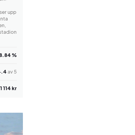
yser upp
anta
en,
sstadion
8.84 %
4.4
av 5
1 114 kr