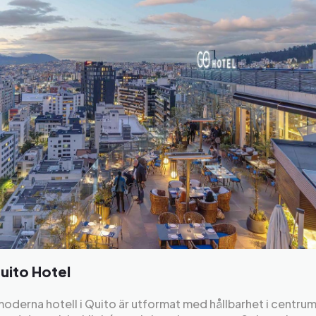
ito Hotel
oderna hotell i Quito är utformat med hållbarhet i centru