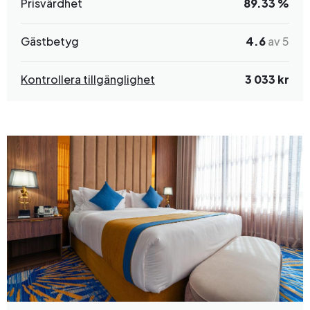
Prisvärdhet
89.33 %
Gästbetyg
4.6
av 5
Kontrollera tillgänglighet
3 033 kr