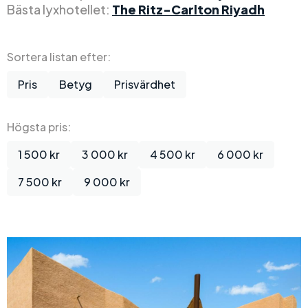
Bästa lyxhotellet:
The Ritz-Carlton Riyadh
Sortera listan efter:
Pris
Betyg
Prisvärdhet
Högsta pris:
1 500 kr
3 000 kr
4 500 kr
6 000 kr
7 500 kr
9 000 kr