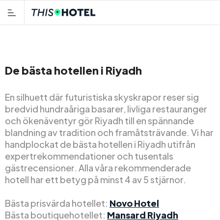
De bästa hotellen i Riyadh
En silhuett där futuristiska skyskrapor reser sig
bredvid hundraåriga basarer, livliga restauranger
och ökenäventyr gör Riyadh till en spännande
blandning av tradition och framåtsträvande. Vi har
handplockat de bästa hotellen i Riyadh utifrån
expertrekommendationer och tusentals
gästrecensioner. Alla våra rekommenderade
hotell har ett betyg på minst 4 av 5 stjärnor.
Bästa prisvärda hotellet:
Novo Hotel
Bästa boutiquehotellet:
Mansard Riyadh