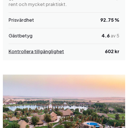
rent och mycket praktiskt.
Prisvärdhet
92.75 %
Gästbetyg
4.6
av 5
Kontrollera tillgänglighet
602 kr