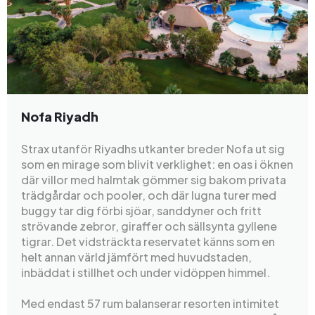
Nofa Riyadh
Strax utanför Riyadhs utkanter breder Nofa ut sig
som en mirage som blivit verklighet: en oas i öknen
där villor med halmtak gömmer sig bakom privata
trädgårdar och pooler, och där lugna turer med
buggy tar dig förbi sjöar, sanddyner och fritt
strövande zebror, giraffer och sällsynta gyllene
tigrar. Det vidsträckta reservatet känns som en
helt annan värld jämfört med huvudstaden,
inbäddat i stillhet och under vidöppen himmel.
Med endast 57 rum balanserar resorten intimitet