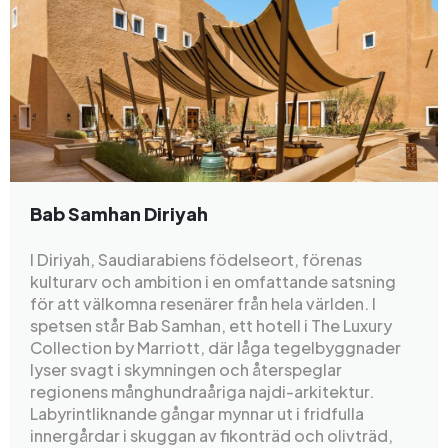
Bab Samhan Diriyah
I Diriyah, Saudiarabiens födelseort, förenas
kulturarv och ambition i en omfattande satsning
för att välkomna resenärer från hela världen. I
spetsen står Bab Samhan, ett hotell i The Luxury
Collection by Marriott, där låga tegelbyggnader
lyser svagt i skymningen och återspeglar
regionens månghundraåriga najdi-arkitektur.
Labyrintliknande gångar mynnar ut i fridfulla
innergårdar i skuggan av fikonträd och olivträd,