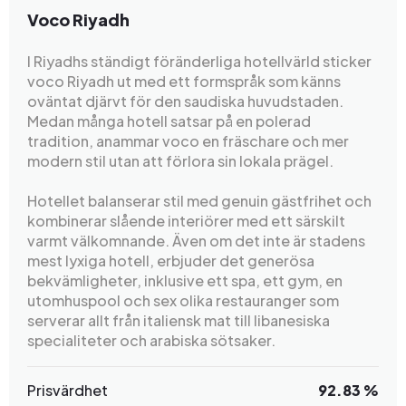
Voco Riyadh
I Riyadhs ständigt föränderliga hotellvärld sticker
voco Riyadh ut med ett formspråk som känns
oväntat djärvt för den saudiska huvudstaden.
Medan många hotell satsar på en polerad
tradition, anammar voco en fräschare och mer
modern stil utan att förlora sin lokala prägel.
Hotellet balanserar stil med genuin gästfrihet och
kombinerar slående interiörer med ett särskilt
varmt välkomnande. Även om det inte är stadens
mest lyxiga hotell, erbjuder det generösa
bekvämligheter, inklusive ett spa, ett gym, en
utomhuspool och sex olika restauranger som
serverar allt från italiensk mat till libanesiska
specialiteter och arabiska sötsaker.
Prisvärdhet
92.83 %