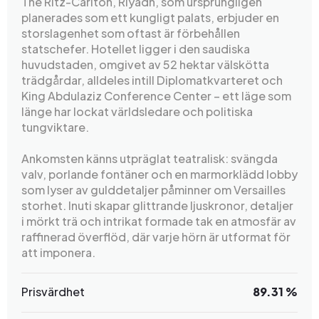
The Ritz-Carlton, Riyadh, som ursprungligen
planerades som ett kungligt palats, erbjuder en
storslagenhet som oftast är förbehållen
statschefer. Hotellet ligger i den saudiska
huvudstaden, omgivet av 52 hektar välskötta
trädgårdar, alldeles intill Diplomatkvarteret och
King Abdulaziz Conference Center – ett läge som
länge har lockat världsledare och politiska
tungviktare.
Ankomsten känns utpräglat teatralisk: svängda
valv, porlande fontäner och en marmorklädd lobby
som lyser av gulddetaljer påminner om Versailles
storhet. Inuti skapar glittrande ljuskronor, detaljer
i mörkt trä och intrikat formade tak en atmosfär av
raffinerad överflöd, där varje hörn är utformat för
att imponera.
Prisvärdhet
89.31 %