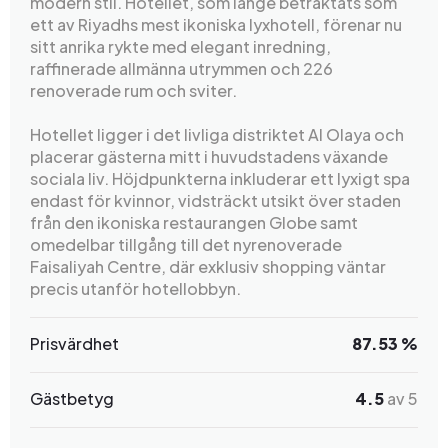
modern stil. Hotellet, som länge betraktats som
ett av Riyadhs mest ikoniska lyxhotell, förenar nu
sitt anrika rykte med elegant inredning,
raffinerade allmänna utrymmen och 226
renoverade rum och sviter.
Hotellet ligger i det livliga distriktet Al Olaya och
placerar gästerna mitt i huvudstadens växande
sociala liv. Höjdpunkterna inkluderar ett lyxigt spa
endast för kvinnor, vidsträckt utsikt över staden
från den ikoniska restaurangen Globe samt
omedelbar tillgång till det nyrenoverade
Faisaliyah Centre, där exklusiv shopping väntar
precis utanför hotellobbyn.
Prisvärdhet
87.53 %
Gästbetyg
4.5
av 5