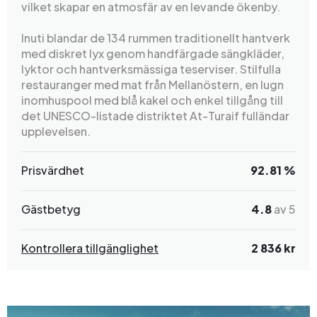
vilket skapar en atmosfär av en levande ökenby.
Inuti blandar de 134 rummen traditionellt hantverk
med diskret lyx genom handfärgade sängkläder,
lyktor och hantverksmässiga teserviser. Stilfulla
restauranger med mat från Mellanöstern, en lugn
inomhuspool med blå kakel och enkel tillgång till
det UNESCO-listade distriktet At-Turaif fulländar
upplevelsen.
Prisvärdhet
92.81 %
Gästbetyg
4.8
av 5
Kontrollera tillgänglighet
2 836 kr