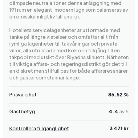
dämpade neutrala toner denna anläggning med
191 rum en elegant, modern lugn som balanseras av
en omisskännligt livfull energi.
Hotellets servicelägenheter är utformade med
tanke på längre vistelser och omfattar allt från
rymliga lägenheter till takvåningar och privata
villor, alla utrustade med kök och tillgång till en
takpool med utsikt över Riyadhs silhuett. Närheten
till viktiga affärs- och regeringsdistrikt gör det till
en diskret men stilfull bas för både affärsresenärer
och gäster som stannar länge.
Prisvärdhet
85.52 %
Gästbetyg
4.4
av 5
Kontrollera tillgänglighet
3 471 kr