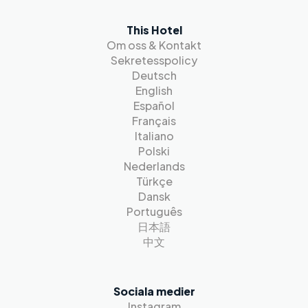
This Hotel
Om oss & Kontakt
Sekretesspolicy
Deutsch
English
Español
Français
Italiano
Polski
Nederlands
Türkçe
Dansk
Português
日本語
中文
Sociala medier
Instagram