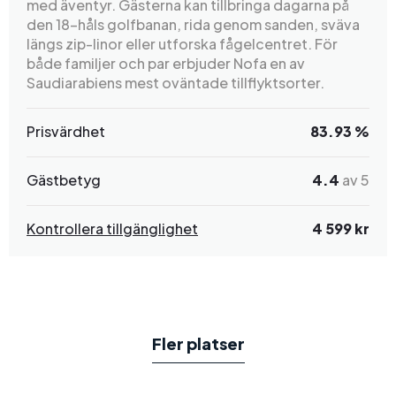
med äventyr. Gästerna kan tillbringa dagarna på
den 18-håls golfbanan, rida genom sanden, sväva
längs zip-linor eller utforska fågelcentret. För
både familjer och par erbjuder Nofa en av
Saudiarabiens mest oväntade tillflyktsorter.
Prisvärdhet
83.93 %
Gästbetyg
4.4
av 5
Kontrollera tillgänglighet
4 599 kr
Fler platser