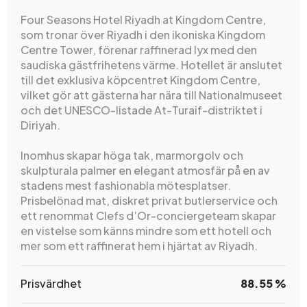
Four Seasons Hotel Riyadh at Kingdom Centre,
som tronar över Riyadh i den ikoniska Kingdom
Centre Tower, förenar raffinerad lyx med den
saudiska gästfrihetens värme. Hotellet är anslutet
till det exklusiva köpcentret Kingdom Centre,
vilket gör att gästerna har nära till Nationalmuseet
och det UNESCO-listade At-Turaif-distriktet i
Diriyah.
Inomhus skapar höga tak, marmorgolv och
skulpturala palmer en elegant atmosfär på en av
stadens mest fashionabla mötesplatser.
Prisbelönad mat, diskret privat butlerservice och
ett renommat Clefs d’Or-conciergeteam skapar
en vistelse som känns mindre som ett hotell och
mer som ett raffinerat hem i hjärtat av Riyadh.
Prisvärdhet
88.55 %